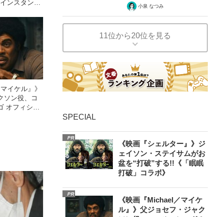
円”インスタント
小泉 なつみ
11位から20位を見る
l／マイケル』》
クソン役、コ
ゴ オフィシャ
観客を魅了した
SPECIAL
像への想いを
0億円突破》
PR
《映画『シェルター』》ジ
ェイソン・ステイサムがお
盆を“打破”する!!《「眠眠
打破」コラボ》
PR
《映画『Michael／マイケ
ル』》父ジョセフ・ジャク