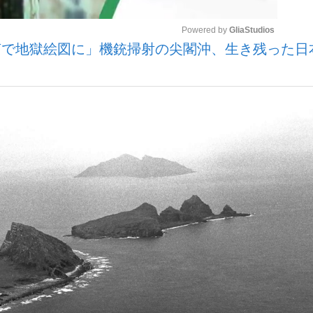
Powered by 
GliaStudios
声で地獄絵図に」機銃掃射の尖閣沖、生き残った日
観る将棋、読
Mute
”の真実 選手が明かす...
「敗因分析は一切聞かれなか
の国から』倉本聰氏（91...