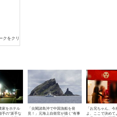
ークをクリ
農家をホテル
「尖閣諸島沖で中国漁船を発
「お兄ちゃん、今
相手の“派手な
見！」元海上自衛官が描く“有事
よ、ここで決めて