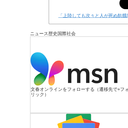
「上陸しても次々と人が死ぬ飢餓
ニュース
歴史
国際
社会
文春オンラインをフォローする
（遷移先で+フ
リック）