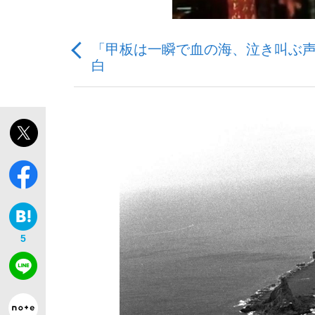
「甲板は一瞬で血の海、泣き叫ぶ
白
「最悪の空気のまま解散」WBC日本代表“敗戦
私のあのとき、私のいま
5
「クマが悪者扱いされているのが悲しい」『北
キングの誕生を、目撃せよ。