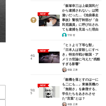
「飯塚幸三は上級国民だ
から逮捕されない」は間
NEW
違いだった…《池袋暴走
事故》警視庁幹部が「自
民党議員」に呼び出され
ても逮捕を見送った理由
2/5
守田 哲
「ヒトより下等な獣」
「日本人は皆殺しにすべ
NEW
き」特攻作戦が敵国・ア
4位
4
メリカ世論に与えた“残酷
すぎる影響”
保阪 正康
「敵機を落とすのは一に
も二にも…」東條英機の
NEW
「無能さ」を象徴する、
5位
5
学生たちをあきれさせ
た“言葉”とは？
保阪 正康