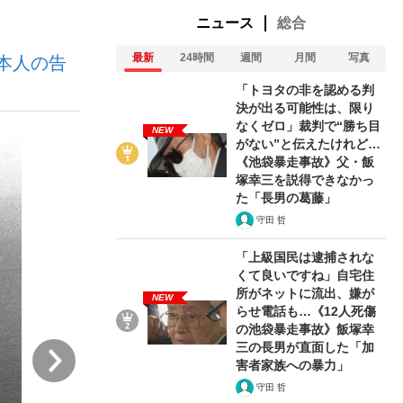
ニュース
総合
最新
24時間
週間
月間
写真
本人の告
む将棋
「トヨタの非を認める判
決が出る可能性は、限り
なくゼロ」裁判で“勝ち目
NEW
がない”と伝えたけれど…
った」侍ジャパン選手が証言した“NPB聞...
《池袋暴走事故》父・飯
塚幸三を説得できなかっ
た「長男の葛藤」
守田 哲
「上級国民は逮捕されな
くて良いですね」自宅住
所がネットに流出、嫌が
NEW
らせ電話も…《12人死傷
の池袋暴走事故》飯塚幸
三の長男が直面した「加
次
害者家族への暴力」
守田 哲