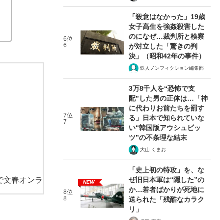
「殺意はなかった」19歳
女子高生を強姦殺害した
のになぜ…裁判所と検察
6位
6
が対立した「驚きの判
決」（昭和42年の事件）
鉄人ノンフィクション編集部
3万8千人を“恐怖で支
配”した男の正体は…「神
に代わりお前たちを罰す
7位
る」日本で知られていな
7
い“韓国版アウシュビッ
ツ”の不条理な結末
大山 くまお
「史上初の特攻」を、な
で文春オンラ
ぜ旧日本軍は“隠した”の
NEW
か…若者ばかりが死地に
8位
8
送られた「残酷なカラク
リ」