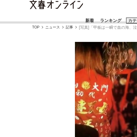
新着
ランキング
カテ
TOP
ニュース
記事
[写真]「甲板は一瞬で血の海、
スクープ
ニュー
おすすめのキ
#藤田晋
#三
#玉木雄一郎
《BTS厳戒トーキョー滞在記》RM→渋谷で飲
終戦から81年