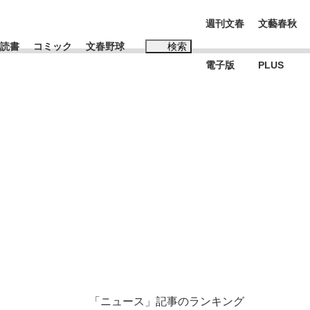
週刊文春
文藝春秋
読書
コミック
文春野球
検索
電子版
PLUS
インタビュー
読書
#松田聖子
本田圭佑が初めて明かした日本代表監督に...
K-POPアイドルたち
「ニュース」記事のランキング