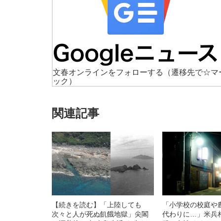
文春オンラインをフォローする
（遷移先で☆マ
ック）
関連記事
【続きを読む】「上陸しても
「小学校の校庭や
次々と人が死ぬ飢餓地獄」尖閣
代わりに…」米兵