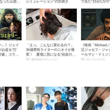
になった山形の
シミュレーション”の壮絶さ
で見た“15分1万
色街の現在
ー』》ジェイ
「えっ、こんなに変わるの？」
《映画『Michae
がお盆を“打
36歳男性ライターのニオイが激
父ジョセフ・ジャ
眠打破」コラ
変！ 夏場に気になる“頭皮のニ
ールマン・ドミン
オイ”や“ベタつき”を解消す
ルインタビュー“
PR（株式会社スヴェンソン）
PR（キノフィルムズ）
る、“ウィッグのスペシャリス
名優、複雑な父親
ト”が生み出した徹底ケアとは
語る”《日本興収7