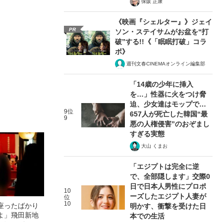
保阪 正康
《映画『シェルター』》ジェイ
PR
ソン・ステイサムがお盆を“打
破”する!!《「眠眠打破」コラ
ボ》
週刊文春CINEMAオンライン編集部
「14歳の少年に挿入
を…」性器に火をつけ脅
迫、少女達はモップで…
9位
657人が死亡した韓国“最
9
悪の人権侵害”のおぞまし
すぎる実態
大山 くまお
「エジプトは完全に逆
で、全部隠します」交際0
日で日本人男性にプロポ
10
ーズしたエジプト人妻が
位
10
座ったばかり
明かす、衝撃を受けた日
よ」飛田新地
本での生活