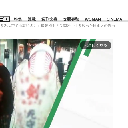
ゴリ
特集
連載
週刊文春
文藝春秋
WOMAN
CINEMA
泣き叫ぶ声で地獄絵図に」機銃掃射の尖閣沖、生き残った日本人の告白
キーワード入力
ス
エンタメ
ライフ
ビジネス
詳しく見る
arrow_forward_ios
ーワードタグ一覧
山凌輝
#高市早苗
#後藤真希
#森岡毅
#城彰二
#内田有紀
#亀和田武
み会、JIN→伊豆の...
「90%は失敗する。でも…」
日本生まれの