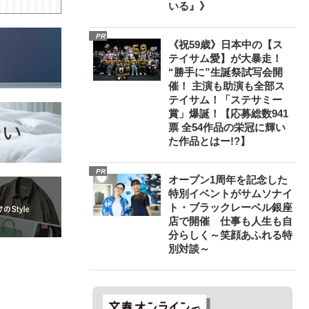
いる』》
PR
《祝59歳》日本中の【ス
テイサム愛】が大暴走！
“勝手に”生誕祭試写会開
催！ 主演も助演も全部ス
テイサム！「ステサミー
賞」爆誕！【応募総数941
票 全54作品の栄冠に輝い
た作品とはー!?】
PR
オープン1周年を記念した
特別イベントがサムソナイ
ト・ブラックレーベル銀座
店で開催 仕事も人生も自
分らしく～笑顔あふれる特
別対談～