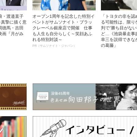
娘・渡邉直子
オープン1周年を記念した特別イ
「トヨタの非を認
を真摯に描く意
ベントがサムソナイト・ブラッ
る可能性は、限り
岡德馬・吉田
クレーベル銀座店で開催 仕事
判で“勝ち目がない
映画『月がみ
も人生も自分らしく～笑顔あふ
ど…《池袋暴走事
れる特別対談～
幸三を説得できな
の葛藤」
PR（サムソナイト・ジャパン）