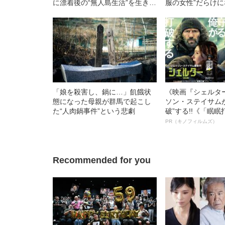
に漂着後の“無人島生活”を生き延
服の女性”だらけ
びた日本人の証言
町の戦後史
「娘を殺害し、鍋に…」飢餓状
《映画『シェルタ
態になった母親が群馬で起こし
ソン・ステイサム
た“人肉鍋事件”という悲劇
破”する!!《「眠
ボ》
PR（キノフィルムズ）
Recommended for you