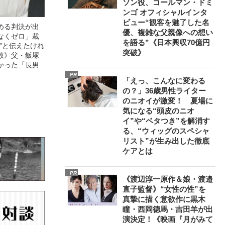
ソン役、コールマン・ドミ
ンゴ オフィシャルインタ
ビュー“観客を魅了した名
める判決が出
優、複雑な父親像への想い
なくゼロ」裁
を語る”《日本興収70億円
”と伝えたけれ
突破》
故》父・飯塚
かった「長男
PR
「えっ、こんなに変わる
の？」36歳男性ライター
のニオイが激変！ 夏場に
気になる“頭皮のニオ
イ”や“ベタつき”を解消す
る、“ウィッグのスペシャ
リスト”が生み出した徹底
ケアとは
PR
《渡辺淳一原作＆娘・渡邉
直子監督》“女性の性”を
真摯に描く意欲作に黒木
瞳・西岡德馬・吉田羊が出
演決定！《映画『月がみて