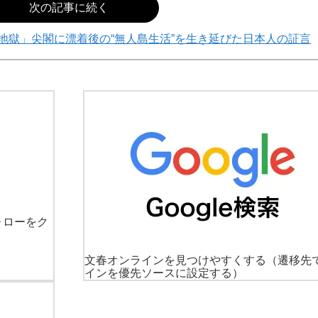
次の記事に続く
地獄」尖閣に漂着後の“無人島生活”を生き延びた日本人の証言
ォローをク
文春オンラインを見つけやすくする
（遷移先
インを優先ソースに設定する）