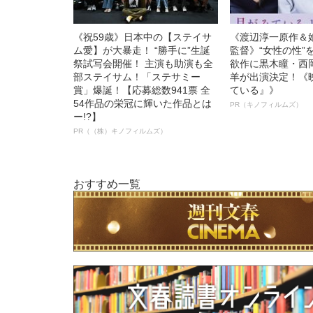
《祝59歳》日本中の【ステイサ
《渡辺淳一原作＆
ム愛】が大暴走！ “勝手に”生誕
監督》“女性の性”
祭試写会開催！ 主演も助演も全
欲作に黒木瞳・西
部ステイサム！「ステサミー
羊が出演決定！《
賞」爆誕！【応募総数941票 全
ている』》
54作品の栄冠に輝いた作品とは
PR（キノフィルムズ）
ー!?】
PR（（株）キノフィルムズ）
おすすめ一覧