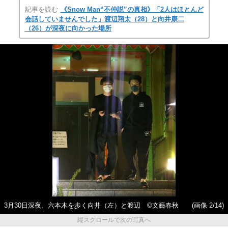
記事を読む
《Snow Man“不仲説”の真相》「2人はほとんど
会話していませんでした」渡辺翔太（28）と向井康二
（26）が深夜に向かった場所
3月30日深夜、六本木を歩く向井（左）と渡辺 ©文藝春秋
(画像 2/14)
縦スクロールで次の写真へ