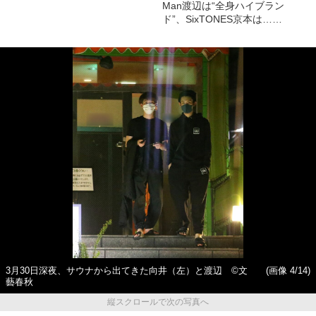
Man渡辺は“全身ハイブラン
ド”、SixTONES京本は……
3月30日深夜、サウナから出てきた向井（左）と渡辺 ©文
(画像 4/14)
藝春秋
縦スクロールで次の写真へ