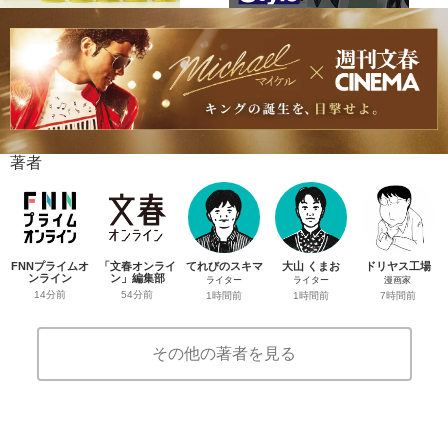
著者
FNNプライムオ
「文春オンライ
てれびのスキマ
大山 くまお
ドリヤス工場
ンライン
ン」編集部
ライター
ライター
漫画家
14分前
54分前
1時間前
1時間前
7時間前
その他の著者を見る