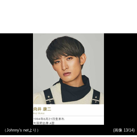
（Johnny's netより）
(画像 13/14)