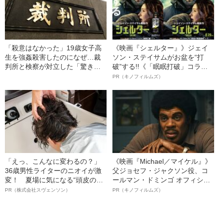
「殺意はなかった」19歳女子高
《映画『シェルター』》ジェイ
生を強姦殺害したのになぜ…裁
ソン・ステイサムがお盆を“打
判所と検察が対立した「驚きの
破”する!!《「眠眠打破」コラ
判決」（昭和42年の事件）
ボ》
PR（キノフィルムズ）
「えっ、こんなに変わるの？」
《映画『Michael／マイケル』》
36歳男性ライターのニオイが激
父ジョセフ・ジャクソン役、コ
変！ 夏場に気になる“頭皮のニ
ールマン・ドミンゴ オフィシャ
オイ”や“ベタつき”を解消す
ルインタビュー“観客を魅了した
PR（株式会社スヴェンソン）
PR（キノフィルムズ）
る、“ウィッグのスペシャリス
名優、複雑な父親像への想いを
ト”が生み出した徹底ケアとは
語る”《日本興収70億円突破》