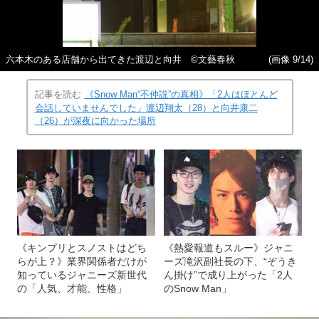
六本木のある店舗から出てきた渡辺と向井 ©文藝春秋
(画像 9/14)
記事を読む
《Snow Man“不仲説”の真相》「2人はほとんど
会話していませんでした」渡辺翔太（28）と向井康二
（26）が深夜に向かった場所
《キンプリとスノストはどち
《熱愛報道もスルー》ジャニ
らが上？》業界関係者だけが
ーズ滝沢副社長の下、“ぞうき
知っているジャニーズ新世代
ん掛け”で成り上がった「2人
の「人気、才能、性格」
のSnow Man」