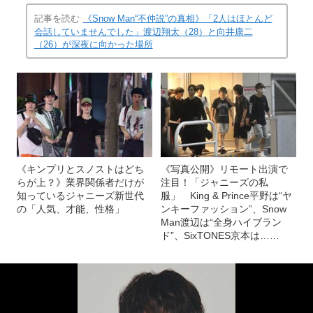
記事を読む
《Snow Man“不仲説”の真相》「2人はほとんど
会話していませんでした」渡辺翔太（28）と向井康二
（26）が深夜に向かった場所
《キンプリとスノストはどち
《写真公開》リモート出演で
らが上？》業界関係者だけが
注目！「ジャニーズの私
知っているジャニーズ新世代
服」 King & Prince平野は“ヤ
の「人気、才能、性格」
ンキーファッション”、Snow
Man渡辺は“全身ハイブラン
ド”、SixTONES京本は……