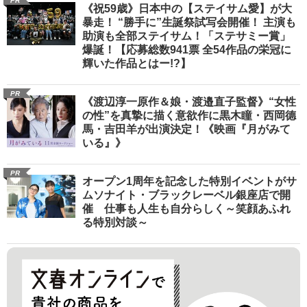
PR
《祝59歳》日本中の【ステイサム愛】が大
暴走！ “勝手に”生誕祭試写会開催！ 主演も
助演も全部ステイサム！「ステサミー賞」
爆誕！【応募総数941票 全54作品の栄冠に
輝いた作品とはー!?】
PR
《渡辺淳一原作＆娘・渡邉直子監督》“女性
の性”を真摯に描く意欲作に黒木瞳・西岡德
馬・吉田羊が出演決定！《映画『月がみて
いる』》
PR
オープン1周年を記念した特別イベントがサ
ムソナイト・ブラックレーベル銀座店で開
催 仕事も人生も自分らしく～笑顔あふれ
る特別対談～