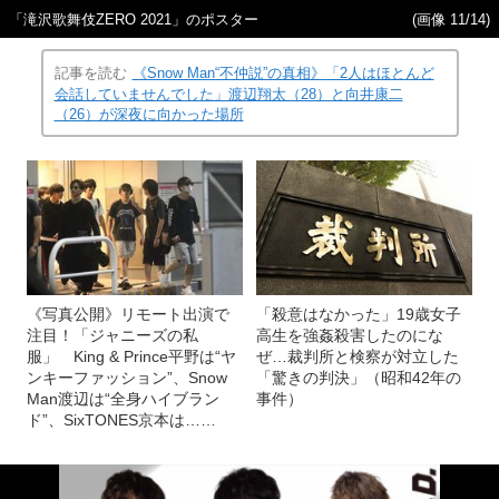
「滝沢歌舞伎ZERO 2021」のポスター
(画像 11/14)
記事を読む
《Snow Man“不仲説”の真相》「2人はほとんど
会話していませんでした」渡辺翔太（28）と向井康二
（26）が深夜に向かった場所
《写真公開》リモート出演で
「殺意はなかった」19歳女子
注目！「ジャニーズの私
高生を強姦殺害したのにな
服」 King & Prince平野は“ヤ
ぜ…裁判所と検察が対立した
ンキーファッション”、Snow
「驚きの判決」（昭和42年の
Man渡辺は“全身ハイブラン
事件）
ド”、SixTONES京本は……