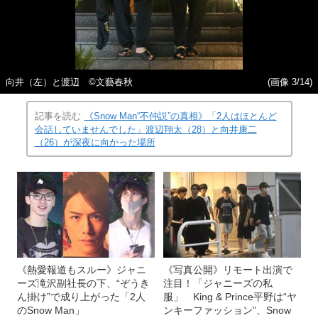
向井（左）と渡辺 ©文藝春秋
(画像 3/14)
記事を読む
《Snow Man“不仲説”の真相》「2人はほとんど
会話していませんでした」渡辺翔太（28）と向井康二
（26）が深夜に向かった場所
《熱愛報道もスルー》ジャニ
《写真公開》リモート出演で
ーズ滝沢副社長の下、“ぞうき
注目！「ジャニーズの私
ん掛け”で成り上がった「2人
服」 King & Prince平野は“ヤ
のSnow Man」
ンキーファッション”、Snow