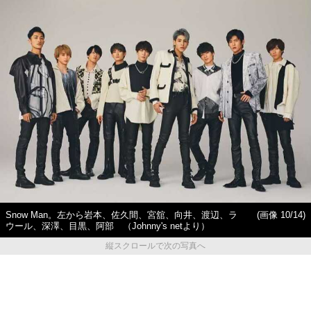
Snow Man。左から岩本、佐久間、宮舘、向井、渡辺、ラ
(画像 10/14)
ウール、深澤、目黒、阿部 （Johnny's netより）
縦スクロールで次の写真へ