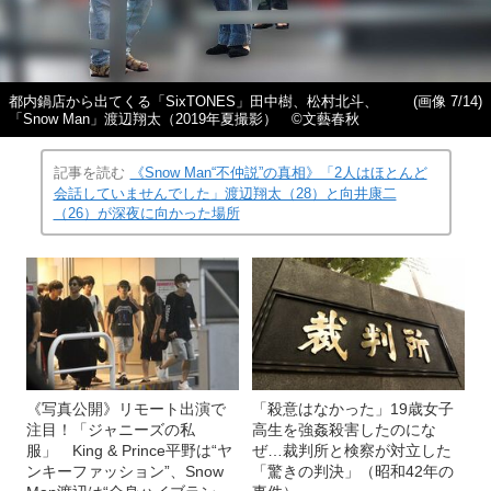
都内鍋店から出てくる「SixTONES」田中樹、松村北斗、
(画像 7/14)
「Snow Man」渡辺翔太（2019年夏撮影） ©文藝春秋
記事を読む
《Snow Man“不仲説”の真相》「2人はほとんど
会話していませんでした」渡辺翔太（28）と向井康二
（26）が深夜に向かった場所
《写真公開》リモート出演で
「殺意はなかった」19歳女子
注目！「ジャニーズの私
高生を強姦殺害したのにな
服」 King & Prince平野は“ヤ
ぜ…裁判所と検察が対立した
ンキーファッション”、Snow
「驚きの判決」（昭和42年の