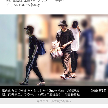
Man渡辺は“全身ハイブラン
事件）
ド”、SixTONES京本は……
都内飲食店で夕食をともにした「Snow Man」の深澤辰
(画像 8/14)
哉、向井康二、ラウール（2019年夏撮影） ©文藝春秋
縦スクロールで次の写真へ