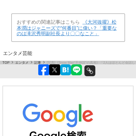
おすすめの関連記事はこちら
《大河抜擢》松
本潤はジャニーズで“何番目”に偉い？「重要な
のは滝沢秀明副社長より〇〇なこと」
エンタメ
芸能
TOP
エンタメ
記事
[写真]《Snow Man“不仲説”の真相》「2人はほとんど