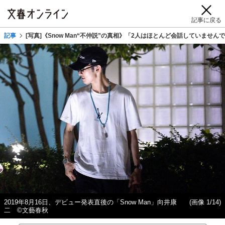
記事に戻る
記事
[写真]《Snow Man“不仲説”の真相》「2人はほとんど会話していませ
2019年8月16日、デビュー発表直後の「Snow Man」向井康
(画像 1/14)
二 ©文藝春秋