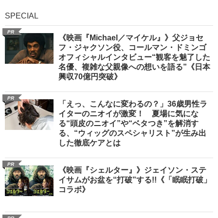
SPECIAL
PR
《映画『Michael／マイケル』》父ジョセ
フ・ジャクソン役、コールマン・ドミンゴ
オフィシャルインタビュー“観客を魅了した
名優、複雑な父親像への想いを語る”《日本
興収70億円突破》
PR
「えっ、こんなに変わるの？」36歳男性ラ
イターのニオイが激変！ 夏場に気にな
る“頭皮のニオイ”や“ベタつき”を解消す
る、“ウィッグのスペシャリスト”が生み出
した徹底ケアとは
PR
《映画『シェルター』》ジェイソン・ステ
イサムがお盆を“打破”する!!《「眠眠打破」
コラボ》