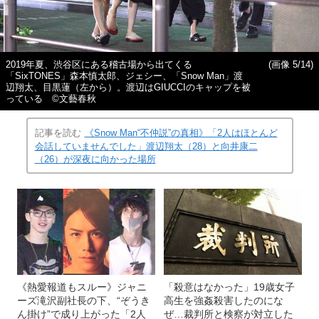
2019年夏、渋谷区にある稽古場から出てくる
(画像 5/14)
「SixTONES」森本慎太郎、ジェシー、「Snow Man」渡
辺翔太、目黒蓮（左から）。渡辺はGIUCCIのキャップを被
っている ©文藝春秋
記事を読む
《Snow Man“不仲説”の真相》「2人はほとんど
会話していませんでした」渡辺翔太（28）と向井康二
（26）が深夜に向かった場所
《熱愛報道もスルー》ジャニ
「殺意はなかった」19歳女子
ーズ滝沢副社長の下、“ぞうき
高生を強姦殺害したのにな
ん掛け”で成り上がった「2人
ぜ…裁判所と検察が対立した