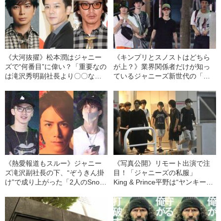
《大河抜擢》松本潤はジャニー
《キンプリとスノストはどちら
ズで“何番目”に偉い？「重要なの
が上？》業界関係者だけが知っ
は滝沢秀明副社長より〇〇なこ
ているジャニーズ新世代の「人
と」
気、才能、性格」
《熱愛報道もスルー》ジャニー
《写真公開》リモート出演で注
ズ滝沢副社長の下、“ぞうきん掛
目！「ジャニーズの私服」
け”で成り上がった「2人のSnow
King & Prince平野は“ヤンキーフ
Man」
ァッション”、Snow Man渡辺
は“全身ハイブランド”、
SixTONES京本は……