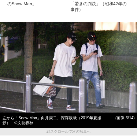
のSnow Man」
「驚きの判決」（昭和42年の
事件）
左から「Snow Man」向井康二、深澤辰哉（2019年夏撮
(画像 6/14)
影） ©文藝春秋
縦スクロールで次の写真へ