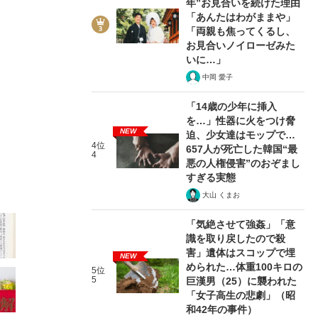
年”お見合いを続けた理由
「あんたはわがままや」
「両親も焦ってくるし、
お見合いノイローゼみた
いに…」
中岡 愛子
3/23
「14歳の少年に挿入
を…」性器に火をつけ脅
NEW
迫、少女達はモップで…
4位
657人が死亡した韓国“最
4
悪の人権侵害”のおぞまし
すぎる実態
大山 くまお
「気絶させて強姦」「意
識を取り戻したので殺
害」遺体はスコップで埋
NEW
められた…体重100キロの
5位
5
巨漢男（25）に襲われた
「女子高生の悲劇」（昭
和42年の事件）