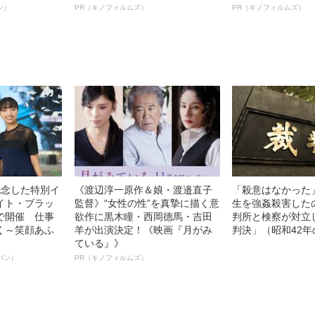
”を解消す
ルインタビュー“観客を魅了した
ボ》
ン）
PR（キノフィルムズ）
PR（キノフィルムズ）
スペシャリス
名優、複雑な父親像への想いを
徹底ケアとは
語る”《日本興収70億円突破》
記念した特別イ
《渡辺淳一原作＆娘・渡邉直子
「殺意はなかった
イト・ブラッ
監督》“女性の性”を真摯に描く意
生を強姦殺害した
で開催 仕事
欲作に黒木瞳・西岡德馬・吉田
判所と検察が対立
く～笑顔あふ
羊が出演決定！《映画『月がみ
判決」（昭和42年
ている』》
パン）
PR（キノフィルムズ）