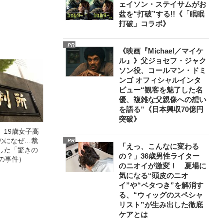
ェイソン・ステイサムがお
盆を“打破”する!!《「眠眠
打破」コラボ》
PR
《映画『Michael／マイケ
ル』》父ジョセフ・ジャク
ソン役、コールマン・ドミ
ンゴ オフィシャルインタ
ビュー“観客を魅了した名
優、複雑な父親像への想い
を語る”《日本興収70億円
突破》
」19歳女子高
のになぜ…裁
PR
「えっ、こんなに変わる
した「驚きの
の？」36歳男性ライター
の事件）
のニオイが激変！ 夏場に
気になる“頭皮のニオ
イ”や“ベタつき”を解消す
る、“ウィッグのスペシャ
リスト”が生み出した徹底
ケアとは