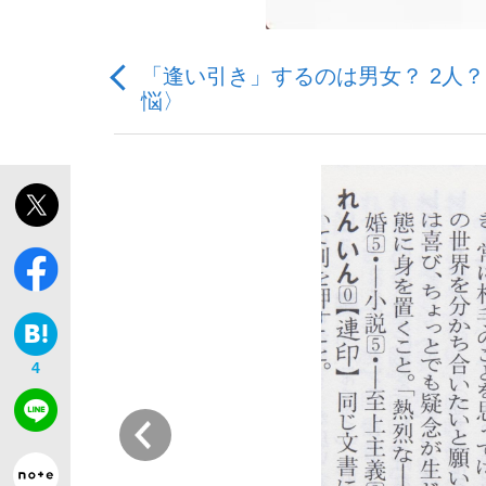
「逢い引き」するのは男女？ 2人
悩〉
「敗因分析は一切聞かれなかった」侍ジャパン選
キングの誕生を、目撃せよ。
the Style
4
前
「目標達成できなかったからと言って…」サッ