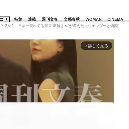
ゴリ
特集
連載
週刊文春
文藝春秋
WOMAN
CINEMA
女？ 2人？ 日本一売れてる辞書“新解さん”が考えた〈ジェンダーと煩悩〉
キーワード入力
ス
エンタメ
ライフ
ビジネス
詳しく見る
arrow_forward_ios
ーワードタグ一覧
山凌輝
#高市早苗
#後藤真希
#森岡毅
#城彰二
#内田有紀
観る将棋、読
#亀和田武
て明かした日本代表監督に...
「最悪の空気のまま解散」W