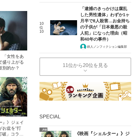
「逮捕のきっかけは腐乱
した男性遺体」わずか1ヶ
月半で8人殺害…お金持ち
10
の子供が「日本最悪の殺
位
10
人犯」になった理由（昭
和40年の事件）
鉄人ノンフィクション編集部
」「女性をあ
で盛り上がる
11位から20位を見る
差別的か？
SPECIAL
ー』》ジェイ
がお盆を“打
PR
《映画『シェルター』》ジ
眠打破」コラ