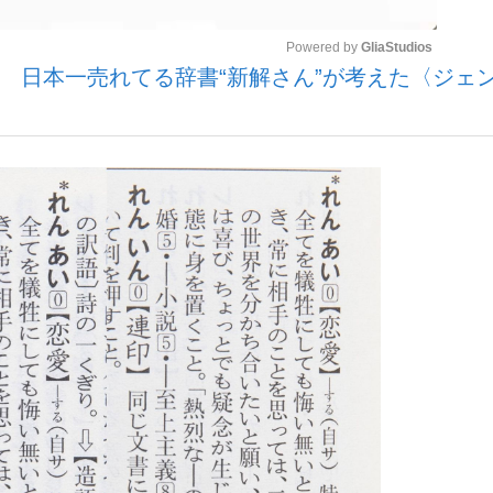
Powered by 
GliaStudios
？ 日本一売れてる辞書“新解さん”が考えた〈ジェ
いまさら聞け
Mute
手が証言した“NPB聞...
「クマが悪者扱いされているの
もっと見る
カー日本代表・森保一監督...