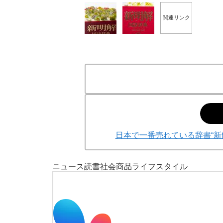
関連リンク
日本で一番売れている辞書“新
ニュース
読書
社会
商品
ライフスタイル