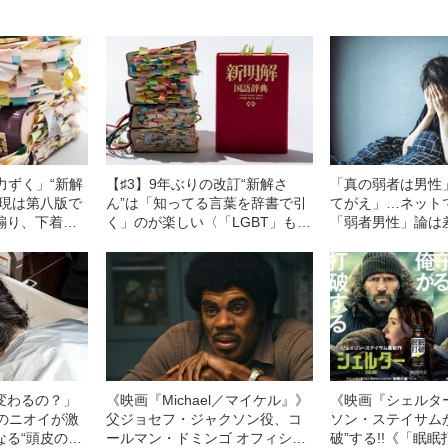
力ずく」“新解
【♯3】9年ぶりの改訂“新解さ
「真の弱者は男性
表現は第八版で
ん”は「知ってる言葉を辞書で引
てがえ」…ネット
煽り、下着、
く」のが楽しい〈「LGBT」も登
「弱者男性」論は
居、唇…〉
場〉
変わるの？」
《映画『Michael／マイケル』》
《映画『シェルタ
ーのニオイが激
父ジョセフ・ジャクソン役、コ
ソン・ステイサム
なる“頭皮のニ
ールマン・ドミンゴ オフィシャ
破”する!!《「眠