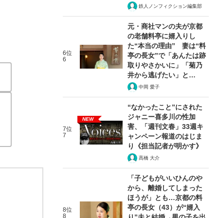
鉄人ノンフィクション編集部
元・商社マンの夫が京都
の老舗料亭に婿入りし
た“本当の理由” 妻は“料
6位
亭の長女”で「あんたは跡
6
取りやさかいに」「菊乃
井から逃げたい」と…
中岡 愛子
“なかったこと”にされた
ジャニー喜多川の性加
NEW
害、「週刊文春」33週キ
7位
7
ャンペーン報道のはじま
り《担当記者が明かす》
髙橋 大介
「子どもがいいひんのや
から、離婚してしまった
ほうが」とも…京都の料
亭の長女（43）が“婿入
8位
8
り”夫と結婚→男の子を出