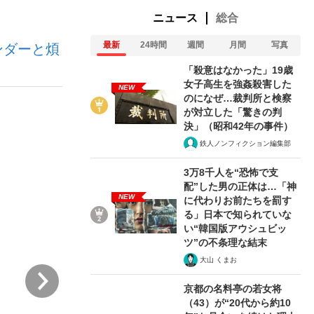
ニュース
総合
最新
24時間
週間
月間
写真
ンダーと煩
ない資産運用のすべて
「殺意はなかった」19歳
女子高生を強姦殺害した
NEW
のになぜ…裁判所と検察
が対立した「驚きの判
が悲しい」『北の国から』倉本聰氏（91...
決」（昭和42年の事件）
鉄人ノンフィクション編集部
3万8千人を“恐怖で支
配”した男の正体は…「神
NEW
に代わりお前たちを罰す
る」日本で知られていな
い“韓国版アウシュビッ
ツ”の不条理な結末
大山 くまお
次
京都の名料亭の若女将
（43）が“20代から約10