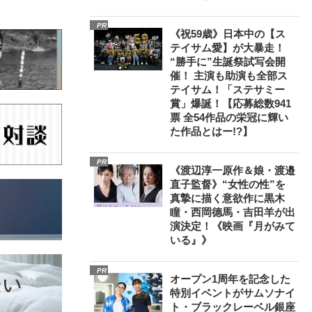
PR
《祝59歳》日本中の【ス
テイサム愛】が大暴走！
“勝手に”生誕祭試写会開
催！ 主演も助演も全部ス
テイサム！「ステサミー
賞」爆誕！【応募総数941
票 全54作品の栄冠に輝い
た作品とはー!?】
PR
《渡辺淳一原作＆娘・渡邉
直子監督》“女性の性”を
真摯に描く意欲作に黒木
瞳・西岡德馬・吉田羊が出
演決定！《映画『月がみて
いる』》
PR
オープン1周年を記念した
特別イベントがサムソナイ
ト・ブラックレーベル銀座