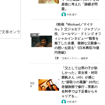
産後に考えた「跡継ぎ問
題」
中岡 愛子
《映画『Michael／マイケ
ル』》父ジョセフ・ジャクソン
で文春オンラ
役、コールマン・ドミンゴ オフ
PR
ィシャルインタビュー“観客を
魅了した名優、複雑な父親像へ
の想いを語る”《日本興収70億
円突破》
「文春オンライン」編集部
「父としては男の子が欲
しかった」若女将・村田
紫帆さん（43）が感じ
た“跡取りの葛藤” 20代に
9位
9
老舗旅館で修行→実家の
名料亭では下足番からキ
ャリアを…
中岡 愛子