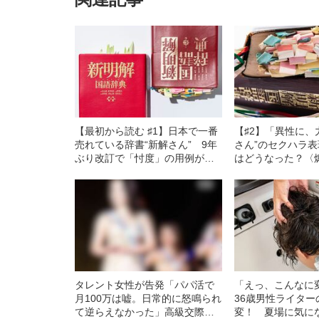
【最初から読む ♯1】日本で一番
【♯2】「異性に、
売れている辞書“新解さん” 9年
さん”のセクハラ
ぶり改訂で「忖度」の用例が変
はどうなった？〈
化していた！
家事、ラジオ、別
タレント女性が告発「パパ活で
「えっ、こんなに
月100万は嘘。日常的に怒鳴られ
36歳男性ライタ
て逆らえなかった」高級交際ク
変！ 夏場に気に