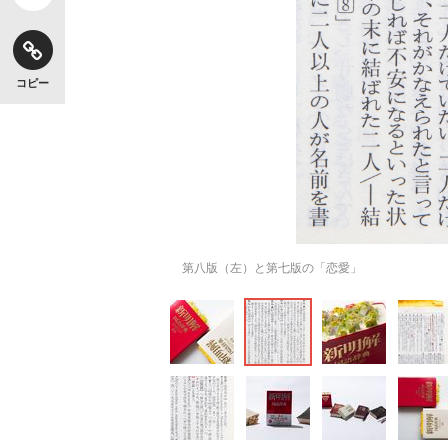
コピー
第八版（左）と第七版の「恋愛」