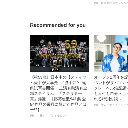
ラブの実態
オイ”や“ベタつき
PR（株式会社スヴェンソ
る、“ウィッグの
ト”が生み出した
Recommended for you
《祝59歳》日本中の【ステイサ
オープン1周年を
ム愛】が大暴走！ “勝手に”生誕
ベントがサムソナ
祭試写会開催！ 主演も助演も全
クレーベル銀座店
部ステイサム！「ステサミー
も人生も自分らし
賞」爆誕！【応募総数941票 全
れる特別対談～
54作品の栄冠に輝いた作品とは
PR（サムソナイト・ジャ
ー!?】
PR（（株）キノフィルムズ）