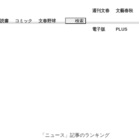
週刊文春
文藝春秋
読書
コミック
文春野球
検索
電子版
PLUS
インタビュー
読書
#松田聖子
む将棋
BC日本代表“敗戦”の真実 選手が明かす...
「ニュース」記事のランキング