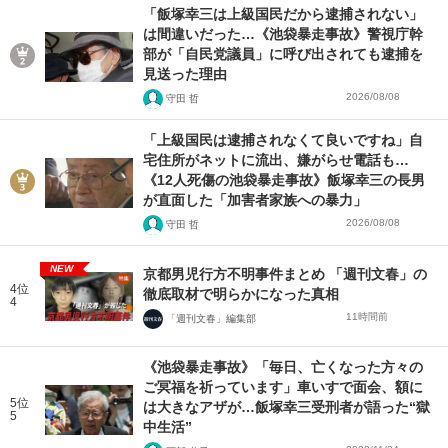
「飯塚幸三は上級国民だから逮捕されない」
は間違いだった…《池袋暴走事故》警視庁幹
部が「自民党議員」に呼び出されても逮捕を
見送った理由
2026/08/08
守田 哲
「上級国民は逮捕されなくて良いですね」自
宅住所がネットに流出、嫌がらせ電話も…
《12人死傷の池袋暴走事故》飯塚幸三の長男
が直面した「加害者家族への暴力」
2026/08/08
守田 哲
NEW
京都男児行方不明事件まとめ 「週刊文春」の
4位
徹底取材で明らかになった真相
4
11時間前
「週刊文春」編集部
《池袋暴走事故》「毎日、亡くなった方々の
ご冥福を祈っています」車いすで面会、額に
5位
は大きなアザが…飯塚幸三受刑者が語った“獄
5
中生活”