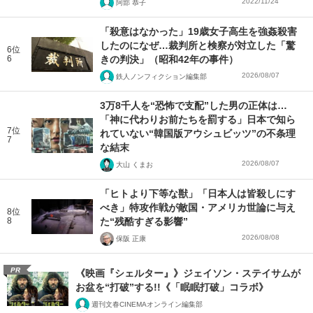
2022/11/24
阿部 恭子
「殺意はなかった」19歳女子高生を強姦殺害
したのになぜ…裁判所と検察が対立した「驚
6位
6
きの判決」（昭和42年の事件）
2026/08/07
鉄人ノンフィクション編集部
3万8千人を“恐怖で支配”した男の正体は…
「神に代わりお前たちを罰する」日本で知ら
7位
れていない“韓国版アウシュビッツ”の不条理
7
な結末
2026/08/07
大山 くまお
「ヒトより下等な獣」「日本人は皆殺しにす
べき」特攻作戦が敵国・アメリカ世論に与え
8位
8
た“残酷すぎる影響”
2026/08/08
保阪 正康
PR
《映画『シェルター』》ジェイソン・ステイサムが
お盆を“打破”する!!《「眠眠打破」コラボ》
週刊文春CINEMAオンライン編集部