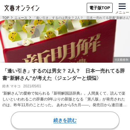
電子版TOP
メニュー
TOP
ニュース
「逢い引き」するのは男女？ 2人？ 日本一売れてる辞書“新解さん
「逢い引き」するのは男女？ 2人？ 日本一売れてる辞
書“新解さん”が考えた〈ジェンダーと煩悩〉
鈴木 マキコ
2021/05/01
“新解さん”の愛称で知られる『新明解国語辞典』。人間臭くて、読んで楽
しいといわれるこの辞書の9年ぶりの新版となる「第八版」が発売された
のは、昨年11月のことだった。 あれから5カ月――。発売日から連日連
夜、旧版との…
続きを読む