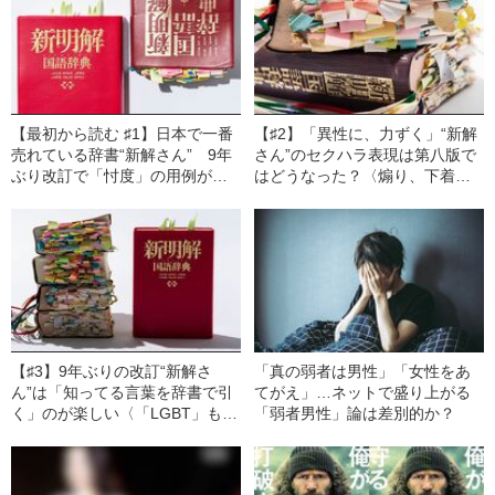
【最初から読む ♯1】日本で一番
【♯2】「異性に、力ずく」“新解
売れている辞書“新解さん” 9年
さん”のセクハラ表現は第八版で
ぶり改訂で「忖度」の用例が変
はどうなった？〈煽り、下着、
化していた！
家事、ラジオ、別居、唇…〉
【♯3】9年ぶりの改訂“新解さ
「真の弱者は男性」「女性をあ
ん”は「知ってる言葉を辞書で引
てがえ」…ネットで盛り上がる
く」のが楽しい〈「LGBT」も登
「弱者男性」論は差別的か？
場〉