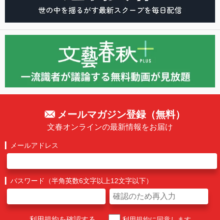
メールマガジン登録（無料）
文春オンラインの最新情報をお届け
メールアドレス
パスワード（半角英数6文字以上12文字以下）
利用規約を確認する
利用規約に同意します