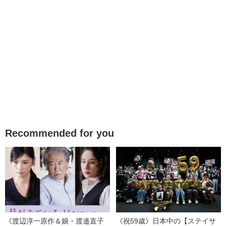
Recommended for you
《渡辺淳一原作＆娘・渡邉直子
《祝59歳》日本中の【ステイサ