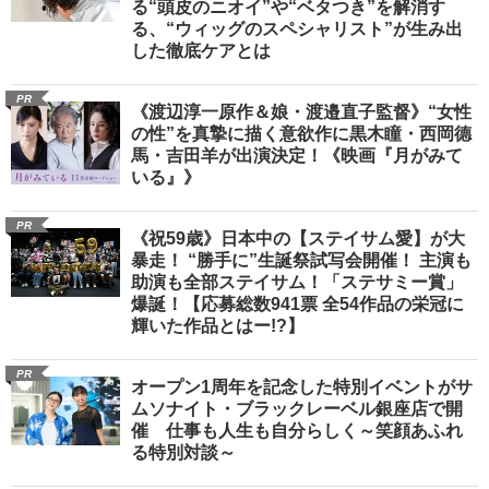
る“頭皮のニオイ”や“ベタつき”を解消す
る、“ウィッグのスペシャリスト”が生み出
した徹底ケアとは
PR
《渡辺淳一原作＆娘・渡邉直子監督》“女性
の性”を真摯に描く意欲作に黒木瞳・西岡德
馬・吉田羊が出演決定！《映画『月がみて
いる』》
PR
《祝59歳》日本中の【ステイサム愛】が大
暴走！ “勝手に”生誕祭試写会開催！ 主演も
助演も全部ステイサム！「ステサミー賞」
爆誕！【応募総数941票 全54作品の栄冠に
輝いた作品とはー!?】
PR
オープン1周年を記念した特別イベントがサ
ムソナイト・ブラックレーベル銀座店で開
催 仕事も人生も自分らしく～笑顔あふれ
る特別対談～