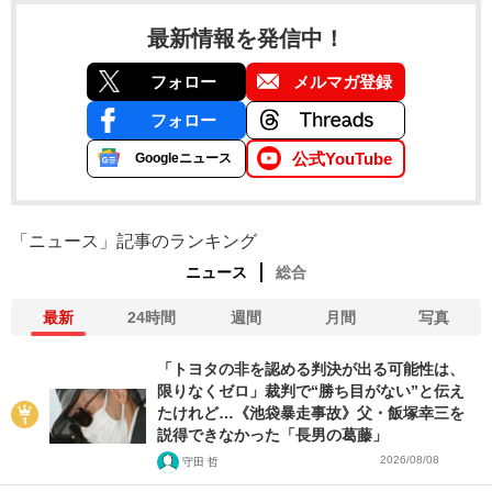
最新情報を発信中！
フォロー
メルマガ登録
フォロー
公式YouTube
Googleニュース
「ニュース」記事のランキング
ニュース
総合
最新
24時間
週間
月間
写真
「トヨタの非を認める判決が出る可能性は、
限りなくゼロ」裁判で“勝ち目がない”と伝え
たけれど…《池袋暴走事故》父・飯塚幸三を
説得できなかった「長男の葛藤」
2026/08/08
守田 哲