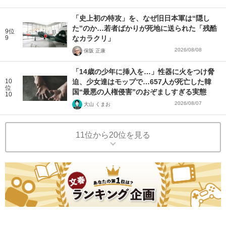
「史上初の特攻」を、なぜ旧日本軍は“隠し
た”のか…若者ばかりが死地に送られた「残酷
9位
9
なカラクリ」
2026/08/08
保阪 正康
「14歳の少年に挿入を…」性器に火をつけ脅
10
迫、少女達はモップで…657人が死亡した韓
位
国“最悪の人権侵害”のおぞましすぎる実態
10
2026/08/07
大山 くまお
11位から20位を見る