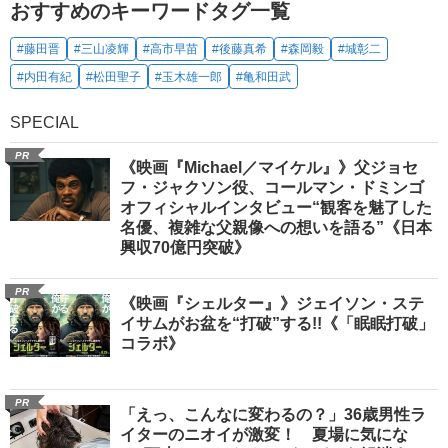
おすすめのキーワードタグ一覧
#藤田晋
#三山凌輝
#高市早苗
#後藤真希
#森岡毅
#城彰二
#内田有紀
#松田聖子
#玉木雄一郎
#亀和田武
SPECIAL
PR
《映画『Michael／マイケル』》父ジョセ
フ・ジャクソン役、コールマン・ドミンゴ
オフィシャルインタビュー“観客を魅了した
名優、複雑な父親像への想いを語る”《日本
興収70億円突破》
PR
《映画『シェルター』》ジェイソン・ステ
イサムがお盆を“打破”する!!《「眠眠打破」
コラボ》
PR
「えっ、こんなに変わるの？」36歳男性ラ
イターのニオイが激変！ 夏場に気にな