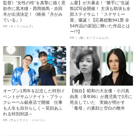
監督》“女性の性”を真摯に描く意
ム愛】が大暴走！ “勝手に”生誕
欲作に黒木瞳・西岡德馬・吉田
祭試写会開催！ 主演も助演も全
羊が出演決定！《映画『月がみ
部ステイサム！「ステサミー
ている』》
賞」爆誕！【応募総数941票 全
54作品の栄冠に輝いた作品とは
PR（キノフィルムズ）
ー!?】
PR（（株）キノフィルムズ）
オープン1周年を記念した特別イ
【独自】昭和の大女優・小川真
ベントがサムソナイト・ブラッ
由美（享年86）が鹿児島で3月に
クレーベル銀座店で開催 仕事
死去していた 実娘が明かす
も人生も自分らしく～笑顔あふ
「毒母」の素顔と空白の晩年
れる特別対談～
PR（サムソナイト・ジャパン）