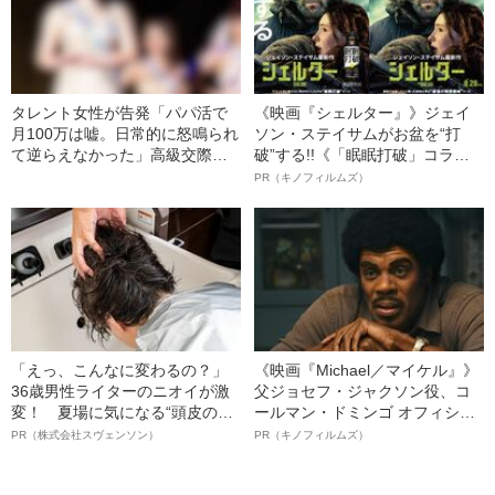
タレント女性が告発「パパ活で
《映画『シェルター』》ジェイ
月100万は嘘。日常的に怒鳴られ
ソン・ステイサムがお盆を“打
て逆らえなかった」高級交際ク
破”する!!《「眠眠打破」コラ
ラブの実態
ボ》
PR（キノフィルムズ）
「えっ、こんなに変わるの？」
《映画『Michael／マイケル』》
36歳男性ライターのニオイが激
父ジョセフ・ジャクソン役、コ
変！ 夏場に気になる“頭皮のニ
ールマン・ドミンゴ オフィシャ
オイ”や“ベタつき”を解消す
ルインタビュー“観客を魅了した
PR（株式会社スヴェンソン）
PR（キノフィルムズ）
る、“ウィッグのスペシャリス
名優、複雑な父親像への想いを
ト”が生み出した徹底ケアとは
語る”《日本興収70億円突破》