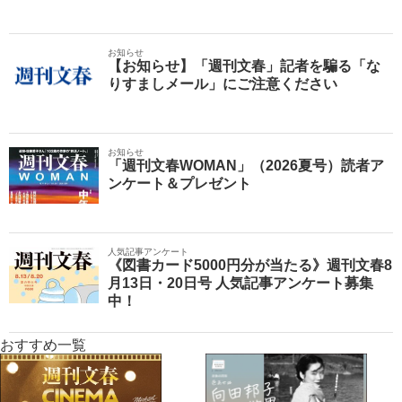
お知らせ
【お知らせ】「週刊文春」記者を騙る「な
りすましメール」にご注意ください
お知らせ
「週刊文春WOMAN」（2026夏号）読者ア
ンケート＆プレゼント
人気記事アンケート
《図書カード5000円分が当たる》週刊文春8
月13日・20日号 人気記事アンケート募集
中！
おすすめ一覧