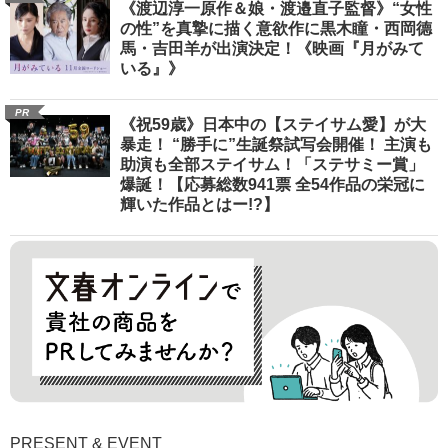
《渡辺淳一原作＆娘・渡邉直子監督》“女性
の性”を真摯に描く意欲作に黒木瞳・西岡德
馬・吉田羊が出演決定！《映画『月がみて
いる』》
PR
《祝59歳》日本中の【ステイサム愛】が大
暴走！ “勝手に”生誕祭試写会開催！ 主演も
助演も全部ステイサム！「ステサミー賞」
爆誕！【応募総数941票 全54作品の栄冠に
輝いた作品とはー!?】
PRESENT & EVENT