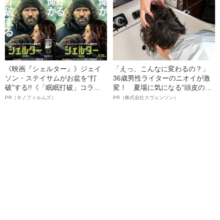
語る”《日本興収70億円突破》
《映画『シェルター』》ジェイ
「えっ、こんなに変わるの？」
ソン・ステイサムがお盆を“打
36歳男性ライターのニオイが激
破”する!!《「眠眠打破」コラ
変！ 夏場に気になる“頭皮のニ
ボ》
オイ”や“ベタつき”を解消す
PR（キノフィルムズ）
PR（株式会社スヴェンソン）
る、“ウィッグのスペシャリス
ト”が生み出した徹底ケアとは