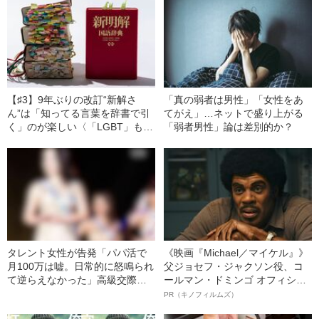
【♯3】9年ぶりの改訂“新解さ
「真の弱者は男性」「女性をあ
ん”は「知ってる言葉を辞書で引
てがえ」…ネットで盛り上がる
く」のが楽しい〈「LGBT」も登
「弱者男性」論は差別的か？
場〉
タレント女性が告発「パパ活で
《映画『Michael／マイケル』》
月100万は嘘。日常的に怒鳴られ
父ジョセフ・ジャクソン役、コ
て逆らえなかった」高級交際ク
ールマン・ドミンゴ オフィシャ
ラブの実態
ルインタビュー“観客を魅了した
PR（キノフィルムズ）
名優、複雑な父親像への想いを