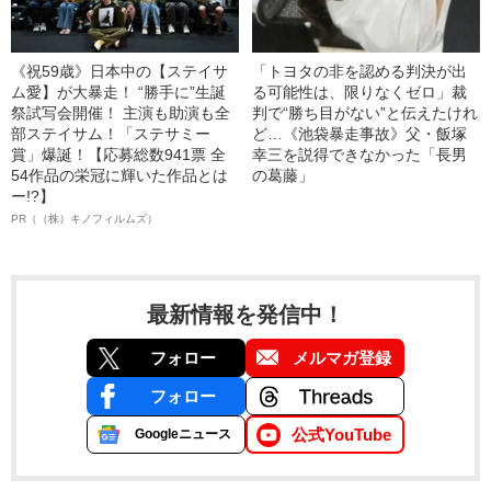
《祝59歳》日本中の【ステイサ
「トヨタの非を認める判決が出
ム愛】が大暴走！ “勝手に”生誕
る可能性は、限りなくゼロ」裁
祭試写会開催！ 主演も助演も全
判で“勝ち目がない”と伝えたけれ
部ステイサム！「ステサミー
ど…《池袋暴走事故》父・飯塚
賞」爆誕！【応募総数941票 全
幸三を説得できなかった「長男
54作品の栄冠に輝いた作品とは
の葛藤」
ー!?】
PR（（株）キノフィルムズ）
最新情報を発信中！
フォロー
メルマガ登録
フォロー
公式YouTube
Googleニュース