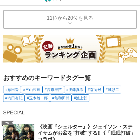
11位から20位を見る
おすすめのキーワードタグ一覧
#藤田晋
#三山凌輝
#高市早苗
#後藤真希
#森岡毅
#城彰二
#内田有紀
#玉木雄一郎
#亀和田武
#池上彰
SPECIAL
PR
《映画『シェルター』》ジェイソン・ステ
イサムがお盆を“打破”する!!《「眠眠打破」
コラボ》