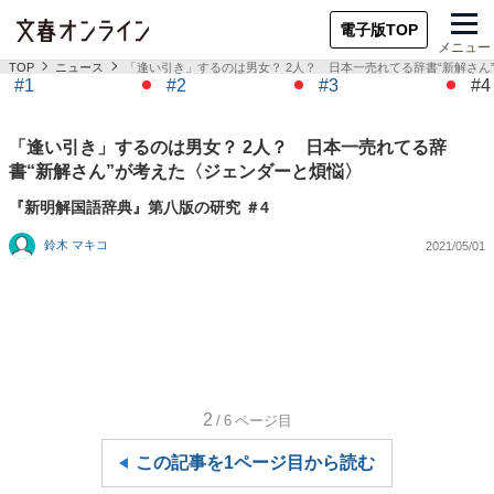
電子版TOP
メニュー
TOP
ニュース
「逢い引き」するのは男女？ 2人？ 日本一売れてる辞書“新解さん
#1
#2
#3
#4
「逢い引き」するのは男女？ 2人？ 日本一売れてる辞
書“新解さん”が考えた〈ジェンダーと煩悩〉
『新明解国語辞典』第八版の研究 ＃4
鈴木 マキコ
2021/05/01
2
/6
ページ目
この記事を1ページ目から読む