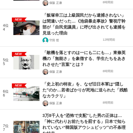
8時間前
保阪 正康
「飯塚幸三は上級国民だから逮捕されない」
NEW
は間違いだった…《池袋暴走事故》警視庁幹
4位
部が「自民党議員」に呼び出されても逮捕を
4
見送った理由
12時間前
守田 哲
「敵機を落とすのは一にも二にも…」東條英
NEW
機の「無能さ」を象徴する、学生たちをあき
5位
5
れさせた“言葉”とは？
8時間前
保阪 正康
「史上初の特攻」を、なぜ旧日本軍は“隠し
NEW
た”のか…若者ばかりが死地に送られた「残酷
6位
6
なカラクリ」
8時間前
保阪 正康
3万8千人を“恐怖で支配”した男の正体は…
「神に代わりお前たちを罰する」日本で知ら
7位
れていない“韓国版アウシュビッツ”の不条理
7