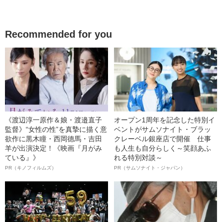
Recommended for you
《渡辺淳一原作＆娘・渡邉直子
オープン1周年を記念した特別イ
監督》“女性の性”を真摯に描く意
ベントがサムソナイト・ブラッ
欲作に黒木瞳・西岡德馬・吉田
クレーベル銀座店で開催 仕事
羊が出演決定！《映画『月がみ
も人生も自分らしく～笑顔あふ
ている』》
れる特別対談～
PR（キノフィルムズ）
PR（サムソナイト・ジャパン）