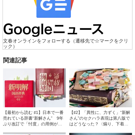
文春オンラインをフォローする
（遷移先で☆マークをクリ
ック）
関連記事
【最初から読む ♯1】日本で一番
【♯2】「異性に、力ずく」“新解
売れている辞書“新解さん” 9年
さん”のセクハラ表現は第八版で
ぶり改訂で「忖度」の用例が変
はどうなった？〈煽り、下着、
化していた！
家事、ラジオ、別居、唇…〉