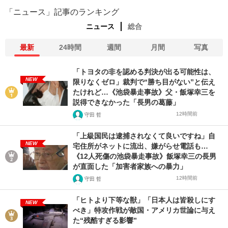
「ニュース」記事のランキング
ニュース
総合
最新
24時間
週間
月間
写真
「トヨタの非を認める判決が出る可能性は、
NEW
限りなくゼロ」裁判で“勝ち目がない”と伝え
たけれど…《池袋暴走事故》父・飯塚幸三を
説得できなかった「長男の葛藤」
12時間前
守田 哲
「上級国民は逮捕されなくて良いですね」自
NEW
宅住所がネットに流出、嫌がらせ電話も…
《12人死傷の池袋暴走事故》飯塚幸三の長男
が直面した「加害者家族への暴力」
12時間前
守田 哲
「ヒトより下等な獣」「日本人は皆殺しにす
NEW
べき」特攻作戦が敵国・アメリカ世論に与え
た“残酷すぎる影響”