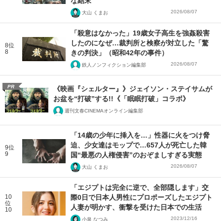
な結末
2026/08/07
大山 くまお
「殺意はなかった」19歳女子高生を強姦殺害
したのになぜ…裁判所と検察が対立した「驚
8位
8
きの判決」（昭和42年の事件）
2026/08/07
鉄人ノンフィクション編集部
PR
《映画『シェルター』》ジェイソン・ステイサムが
お盆を“打破”する!!《「眠眠打破」コラボ》
週刊文春CINEMAオンライン編集部
「14歳の少年に挿入を…」性器に火をつけ脅
迫、少女達はモップで…657人が死亡した韓
9位
9
国“最悪の人権侵害”のおぞましすぎる実態
2026/08/07
大山 くまお
「エジプトは完全に逆で、全部隠します」交
10
際0日で日本人男性にプロポーズしたエジプト
位
人妻が明かす、衝撃を受けた日本での生活
10
2023/12/16
小泉 なつみ