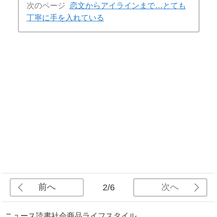
次のページ
恋文からアイラインまで…とても
丁寧に手を入れている
前へ
次へ
2/6
ニュース
読書
社会
商品
ライフスタイル