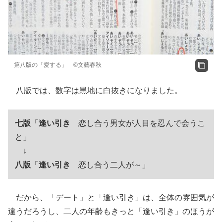
第八版の「愛する」 ©文藝春秋
八版では、数字は黒地に白抜きになりました。
七版
「
逢い引き
恋し合う男女が人目を忍んで会うこ
と」
↓
八版
「
逢い引き
恋し合う二人が～」
だから、「デート」と「逢い引き」は、全体の雰囲気が
違うだろうし、二人の年齢もきっと「逢い引き」のほうが