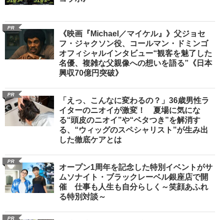
PR
《映画『Michael／マイケル』》父ジョセ
フ・ジャクソン役、コールマン・ドミンゴ
オフィシャルインタビュー“観客を魅了した
名優、複雑な父親像への想いを語る”《日本
興収70億円突破》
PR
「えっ、こんなに変わるの？」36歳男性ラ
イターのニオイが激変！ 夏場に気にな
る“頭皮のニオイ”や“ベタつき”を解消す
る、“ウィッグのスペシャリスト”が生み出
した徹底ケアとは
PR
オープン1周年を記念した特別イベントがサ
ムソナイト・ブラックレーベル銀座店で開
催 仕事も人生も自分らしく～笑顔あふれ
る特別対談～
PR