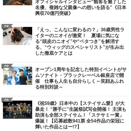
オフィシャルインタビュー“観客を魅了した
名優、複雑な父親像への想いを語る”《日本
興収70億円突破》
PR
「えっ、こんなに変わるの？」36歳男性ラ
イターのニオイが激変！ 夏場に気にな
る“頭皮のニオイ”や“ベタつき”を解消す
る、“ウィッグのスペシャリスト”が生み出
した徹底ケアとは
PR
オープン1周年を記念した特別イベントがサ
ムソナイト・ブラックレーベル銀座店で開
催 仕事も人生も自分らしく～笑顔あふれ
る特別対談～
PR
《祝59歳》日本中の【ステイサム愛】が大
暴走！ “勝手に”生誕祭試写会開催！ 主演も
助演も全部ステイサム！「ステサミー賞」
爆誕！【応募総数941票 全54作品の栄冠に
輝いた作品とはー!?】