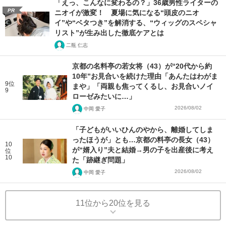
「えっ、こんなに変わるの？」36歳男性ライターの
PR
ニオイが激変！ 夏場に気になる“頭皮のニオ
イ”や“ベタつき”を解消する、“ウィッグのスペシャ
リスト”が生み出した徹底ケアとは
二瓶 仁志
京都の名料亭の若女将（43）が“20代から約
10年”お見合いを続けた理由「あんたはわがま
9位
まや」「両親も焦ってくるし、お見合いノイ
9
ローゼみたいに…」
2026/08/02
中岡 愛子
「子どもがいいひんのやから、離婚してしま
ったほうが」とも…京都の料亭の長女（43）
10
が“婿入り”夫と結婚→男の子を出産後に考え
位
10
た「跡継ぎ問題」
2026/08/02
中岡 愛子
11位から20位を見る