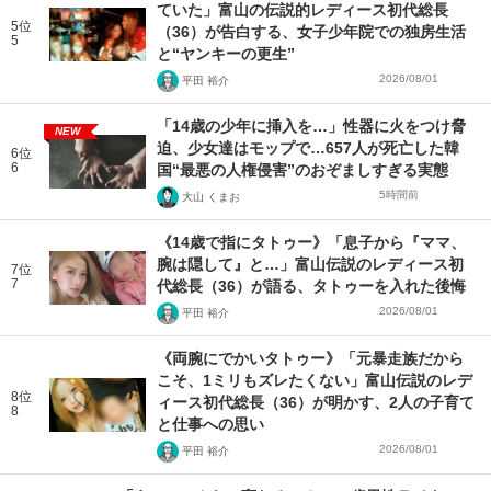
ていた」富山の伝説的レディース初代総長
5位
（36）が告白する、女子少年院での独房生活
5
と“ヤンキーの更生”
2026/08/01
平田 裕介
「14歳の少年に挿入を…」性器に火をつけ脅
NEW
迫、少女達はモップで…657人が死亡した韓
6位
6
国“最悪の人権侵害”のおぞましすぎる実態
5時間前
大山 くまお
《14歳で指にタトゥー》「息子から『ママ、
腕は隠して』と…」富山伝説のレディース初
7位
7
代総長（36）が語る、タトゥーを入れた後悔
2026/08/01
平田 裕介
《両腕にでかいタトゥー》「元暴走族だから
こそ、1ミリもズレたくない」富山伝説のレデ
8位
ィース初代総長（36）が明かす、2人の子育て
8
と仕事への思い
2026/08/01
平田 裕介