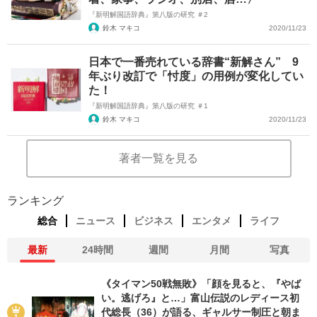
『新明解国語辞典』第八版の研究 ＃2
鈴木 マキコ
2020/11/23
日本で一番売れている辞書“新解さん” 9
年ぶり改訂で「忖度」の用例が変化してい
た！
『新明解国語辞典』第八版の研究 ＃1
鈴木 マキコ
2020/11/23
著者一覧を見る
ランキング
総合
ニュース
ビジネス
エンタメ
ライフ
最新
24時間
週間
月間
写真
《タイマン50戦無敗》「顔を見ると、『やば
い。逃げろ』と…」富山伝説のレディース初
代総長（36）が語る、ギャルサー制圧と朝ま