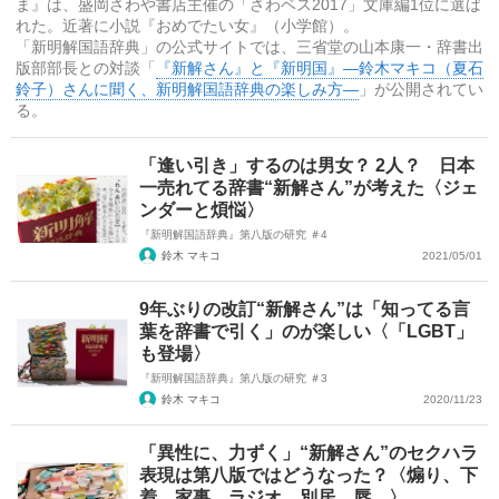
ま』は、盛岡さわや書店主催の「さわベス2017」文庫編1位に選ば
れた。近著に小説『おめでたい女』（小学館）。
「新明解国語辞典」の公式サイトでは、三省堂の山本康一・辞書出
版部部長との対談「
『新解さん』と『新明国』―鈴木マキコ（夏石
鈴子）さんに聞く、新明解国語辞典の楽しみ方―
」が公開されてい
る。
「逢い引き」するのは男女？ 2人？ 日本
一売れてる辞書“新解さん”が考えた〈ジェ
ンダーと煩悩〉
『新明解国語辞典』第八版の研究 ＃4
鈴木 マキコ
2021/05/01
9年ぶりの改訂“新解さん”は「知ってる言
葉を辞書で引く」のが楽しい〈「LGBT」
も登場〉
『新明解国語辞典』第八版の研究 ＃3
鈴木 マキコ
2020/11/23
「異性に、力ずく」“新解さん”のセクハラ
表現は第八版ではどうなった？〈煽り、下
着、家事、ラジオ、別居、唇…〉