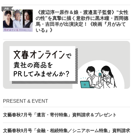
PR
《渡辺淳一原作＆娘・渡邉直子監督》“女性
の性”を真摯に描く意欲作に黒木瞳・西岡德
馬・吉田羊が出演決定！《映画『月がみて
いる』》
PRESENT & EVENT
文藝春秋7月号「遺言・寄付特集」資料請求＆プレゼント
文藝春秋9月号「金融・相続特集／シニアホーム特集」資料請求