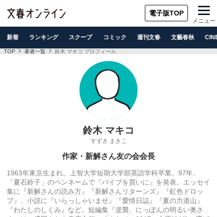
電子版TOP
メニュー
新着
ランキング
スクープ
コミック
週刊文春
文藝春秋
CIN
TOP
著者一覧
鈴木 マキコ プロフィール
鈴木 マキコ
すずき まきこ
作家・新解さん友の会会長
1963年東京生まれ。上智大学短期大学部英語学科卒業。97年、
「夏石鈴子」のペンネームで『バイブを買いに』を発表。エッセイ
集に『新解さんの読み方』『新解さんリターンズ』『虹色ドロッ
プ』、小説に『いらっしゃいませ』『愛情日誌』『夏の力道山』
『わたしのしくみ』など。短編集『逆襲、にっぽんの明るい奥さ