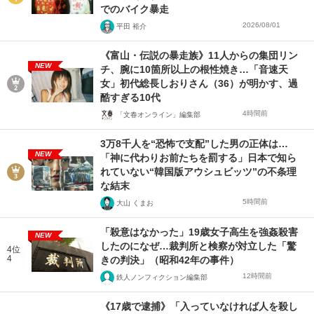
でのバイク暴走
2026/08/01
平田 裕介
《富山・伝説の暴走族》11人からの集団リン
NEW
チ、腕に10箇所以上の根性焼き…「音速天
女」初代総長しおりさん（36）が明かす、過
酷すぎる10代
4時間前
「文春オンライン」編集部
3万8千人を“恐怖で支配”した男の正体は…
NEW
「神に代わりお前たちを罰する」日本で知ら
れていない“韓国版アウシュビッツ”の不条理
な結末
5時間前
大山 くまお
「殺意はなかった」19歳女子高生を強姦殺害
NEW
したのになぜ…裁判所と検察が対立した「驚
4位
4
きの判決」（昭和42年の事件）
12時間前
鉄人ノンフィクション編集部
《17歳で逮捕》「入っていなければ人を殺し