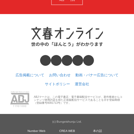
広告掲載について
お問い合わせ
動画・バナー広告について
サイトポリシー
運営会社
ABJマークは、この電子書店・電子書籍配信サービスが、著作権者からコ
ンテンツ使用許諾を得た正規版配信サービスであることを示す登録商標
（登録番号6091713号）です。
(c) Bungeishunju Ltd.
Number Web
CREA WEB
本の話