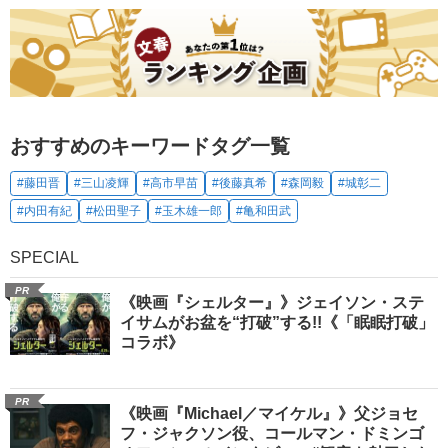
おすすめのキーワードタグ一覧
#藤田晋
#三山凌輝
#高市早苗
#後藤真希
#森岡毅
#城彰二
#内田有紀
#松田聖子
#玉木雄一郎
#亀和田武
SPECIAL
PR
《映画『シェルター』》ジェイソン・ステ
イサムがお盆を“打破”する!!《「眠眠打破」
コラボ》
PR
《映画『Michael／マイケル』》父ジョセ
フ・ジャクソン役、コールマン・ドミンゴ