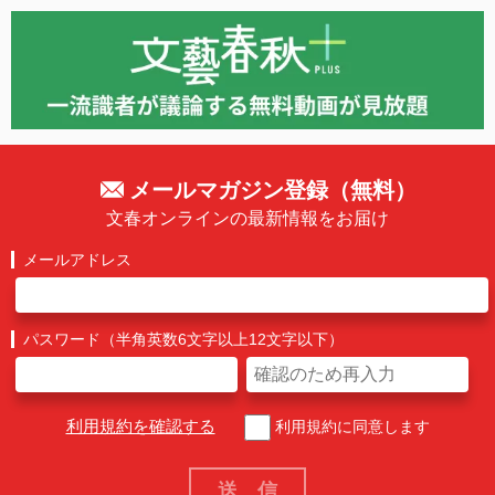
メールマガジン登録（無料）
文春オンラインの最新情報をお届け
メールアドレス
パスワード（半角英数6文字以上12文字以下）
利用規約を確認する
利用規約に同意します