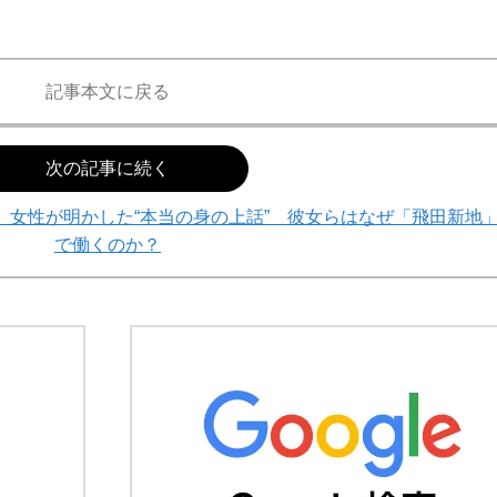
記事本文に戻る
次の記事に続く
」女性が明かした“本当の身の上話” 彼女らはなぜ「飛田新地
で働くのか？