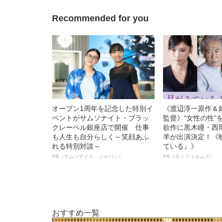
Recommended for you
オープン1周年を記念した特別イ
《渡辺淳一原作＆
ベントがサムソナイト・ブラッ
監督》“女性の性”
クレーベル銀座店で開催 仕事
欲作に黒木瞳・西
も人生も自分らしく～笑顔あふ
羊が出演決定！《
れる特別対談～
ている』》
PR（サムソナイト・ジャパン）
PR（キノフィルムズ）
おすすめ一覧