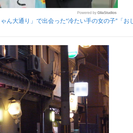
Powered by 
GliaStudios
ゃん大通り」で出会った“冷たい手の女の子”「お
観る将棋、読
Mute