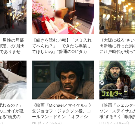
7】男性の局部
【続きを読む／#8】「スミ入れ
《大阪に残る“さい
部定」の“飛田
てへんね？」「できたら専業し
田新地に行った男
厭でありません
てほしいね」“普通のOL”タカヤ
に江戸時代が残っ
しろく働きま
マが飛田新地に潜入面接！
ねえさんは白い襦
て……」
変わるの？」
《映画『Michael／マイケル』》
《映画『シェルタ
ーのニオイが激
父ジョセフ・ジャクソン役、コ
ソン・ステイサム
なる“頭皮のニ
ールマン・ドミンゴ オフィシャ
破”する!!《「眠
”を解消す
ルインタビュー“観客を魅了した
ボ》
ン）
PR（キノフィルムズ）
PR（キノフィルムズ）
スペシャリス
名優、複雑な父親像への想いを
徹底ケアとは
語る”《日本興収70億円突破》