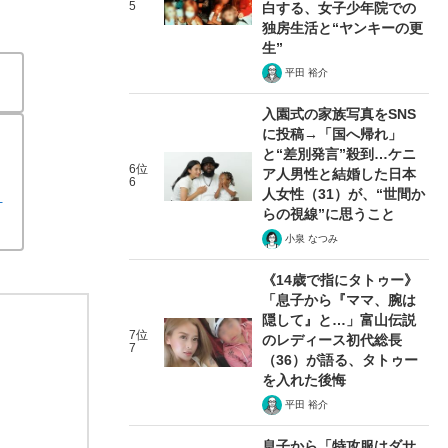
5
白する、女子少年院での
独房生活と“ヤンキーの更
生”
平田 裕介
入園式の家族写真をSNS
に投稿→「国へ帰れ」
と“差別発言”殺到…ケニ
6位
ア人男性と結婚した日本
6
人女性（31）が、“世間か
」
らの視線”に思うこと
小泉 なつみ
《14歳で指にタトゥー》
「息子から『ママ、腕は
隠して』と…」富山伝説
7位
のレディース初代総長
7
（36）が語る、タトゥー
を入れた後悔
平田 裕介
息子から「特攻服はダサ