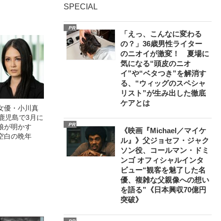
SPECIAL
PR
「えっ、こんなに変わる
の？」36歳男性ライター
のニオイが激変！ 夏場に
気になる“頭皮のニオ
イ”や“ベタつき”を解消す
る、“ウィッグのスペシャ
リスト”が生み出した徹底
ケアとは
女優・小川真
鹿児島で3月に
PR
娘が明かす
《映画『Michael／マイケ
空白の晩年
ル』》父ジョセフ・ジャク
ソン役、コールマン・ドミ
ンゴ オフィシャルインタ
ビュー“観客を魅了した名
優、複雑な父親像への想い
を語る”《日本興収70億円
突破》