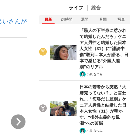
ライフ
総合
最新
24時間
週間
月間
写真
じいさんが
む将棋
「黒人の下半身に惹かれ
て結婚したんだろ」ケニ
ア人男性と結婚した日本
人女性（31）に“誹謗中
傷”殺到…本人が語る、日
本で感じる“外国人差
別”のリアル
小泉 なつみ
日本の若者から突然「大
麻売ってない？」と言わ
れ…「侮辱だし差別」ケ
ニア人男性と結婚した日
本人女性（31）が明か
す、“排外主義的な風
次
潮”への苦悩
小泉 なつみ