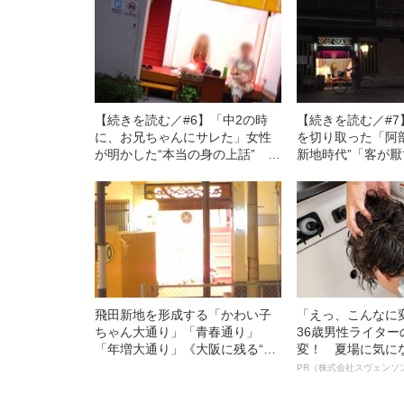
【続きを読む／#6】「中2の時
【続きを読む／#
に、お兄ちゃんにサレた」女性
を切り取った「阿
が明かした“本当の身の上話” 彼
新地時代”「客が
女らはなぜ「飛田新地」で働く
でしたから、おも
のか？
した」
飛田新地を形成する「かわい子
「えっ、こんなに
ちゃん大通り」「青春通り」
36歳男性ライタ
「年増大通り」《大阪に残る“さ
変！ 夏場に気に
いごの色街”》
オイ”や“ベタつき
PR（株式会社スヴェンソ
る、“ウィッグの
ト”が生み出した