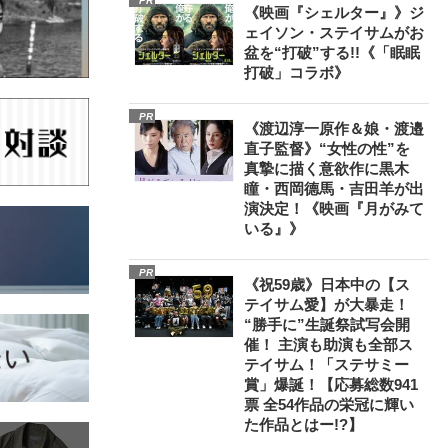
PR
《映画『シェルター』》ジ
ェイソン・ステイサムがお
盆を“打破”する!!《「眠眠
打破」コラボ》
PR
《渡辺淳一原作＆娘・渡邉
直子監督》“女性の性”を
真摯に描く意欲作に黒木
瞳・西岡德馬・吉田羊が出
演決定！《映画『月がみて
いる』》
PR
《祝59歳》日本中の【ス
テイサム愛】が大暴走！
“勝手に”生誕祭試写会開
催！ 主演も助演も全部ス
テイサム！「ステサミー
賞」爆誕！【応募総数941
票 全54作品の栄冠に輝い
た作品とはー!?】