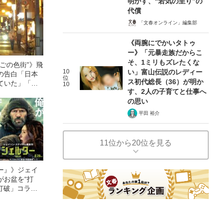
明かす、“若気の至り”の
代償
「文春オンライン」編集部
《両腕にでかいタトゥ
ー》「元暴走族だからこ
そ、1ミリもズレたくな
ごの色街”》飛
10
い」富山伝説のレディー
の告白「日本
位
ス初代総長（36）が明か
ていた」「お
10
す、2人の子育てと仕事へ
袢に着替え
の思い
平田 裕介
11位から20位を見る
ー』》ジェイ
がお盆を“打
眠打破」コラ