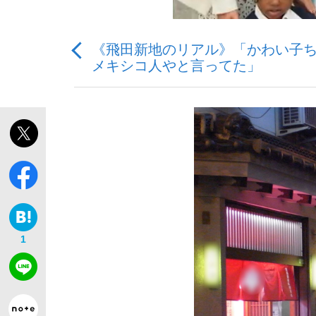
《飛田新地のリアル》「かわい子ち
メキシコ人やと言ってた」
私のあのとき、私のいま
1
キングの誕生を、目撃せよ。