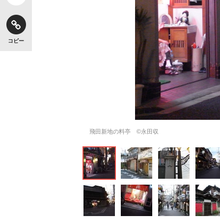
コピー
【独自】昭和の大女優・小川真由美（享年86）
飛田新地の料亭 ©️永田収
《VIVANT》頼れる相棒・ドラムが認めた“