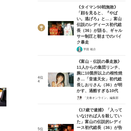
《タイマン50戦無敗》
「顔を見ると、『やば
い。逃げろ』と…」富山
伝説のレディース初代総
長（36）が語る、ギャル
サー制圧と朝までのバイ
2/18
ク暴走
平田 裕介
《富山・伝説の暴走族》
11人からの集団リンチ、
腕に10箇所以上の根性焼
4位
き…「音速天女」初代総
4
長しおりさん（36）が明
かす、過酷すぎる10代
「文春オンライン」編集部
《17歳で逮捕》「入って
在記》RM→渋谷で飲み会、JIN→伊豆の...
いなければ人を殺してい
た」富山の伝説的レディ
ース初代総長（36）が告
5位