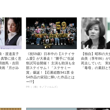
娘・渡邉直子
《祝59歳》日本中の【ステイサ
【独自】昭和の大
を真摯に描く意
ム愛】が大暴走！ “勝手に”生誕
由美（享年86）が
岡德馬・吉田
祭試写会開催！ 主演も助演も全
死去していた 実
映画『月がみ
部ステイサム！「ステサミー
「毒母」の素顔と
賞」爆誕！【応募総数941票 全
54作品の栄冠に輝いた作品とは
ー!?】
PR（（株）キノフィルムズ）