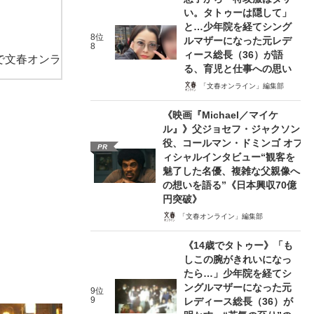
い。タトゥーは隠して」
と…少年院を経てシング
8位
ルマザーになった元レデ
8
ィース総長（36）が語
で文春オンラ
る、育児と仕事への思い
「文春オンライン」編集部
《映画『Michael／マイケ
ル』》父ジョセフ・ジャクソン
役、コールマン・ドミンゴ オフ
PR
ィシャルインタビュー“観客を
魅了した名優、複雑な父親像へ
の想いを語る”《日本興収70億
円突破》
「文春オンライン」編集部
《14歳でタトゥー》「も
しこの腕がきれいになっ
たら…」少年院を経てシ
ングルマザーになった元
9位
9
レディース総長（36）が