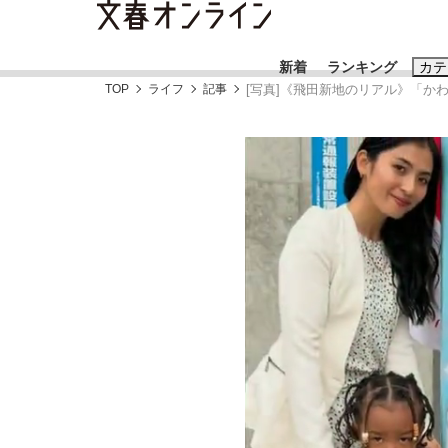
新着
ランキング
カテ
TOP
ライフ
記事
[写真]《飛田新地のリアル》「か
スクープ
ニュー
おすすめのキ
#藤田晋
#三
#玉木雄一郎
「善か悪かはどちらでもいい」リアル『九条の
終戦から81年