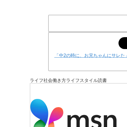
「中2の時に、お兄ちゃんにサレた
ライフ
社会
働き方
ライフスタイル
読書