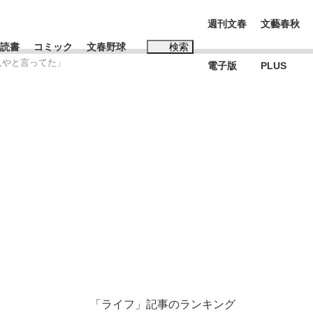
週刊文春
文藝春秋
読書
コミック
文春野球
検索
人やと言ってた」
電子版
PLUS
インタビュー
読書
#松田聖子
多くてもいい」時価総額が一時トヨタ超え...
K-POPアイドルたち
「ライフ」記事のランキング