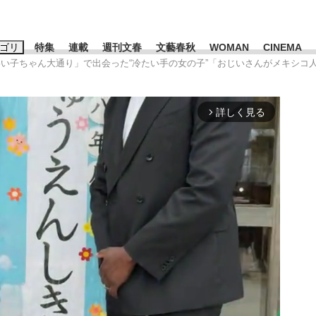
ゴリ
特集
連載
週刊文春
文藝春秋
WOMAN
CINEMA
わい子ちゃん大通り」で出会った“冷たい手の女の子”「おじいさんがメキシコ
キーワード入力
ス
エンタメ
ライフ
ビジネス
詳しく見る
arrow_forward_ios
ーワードタグ一覧
山凌輝
#高市早苗
#後藤真希
#森岡毅
#城彰二
#内田有紀
#亀和田武
大罪』弁護士が明かすトク...
「キオクシアの投資の桁は一つ
日本生まれの