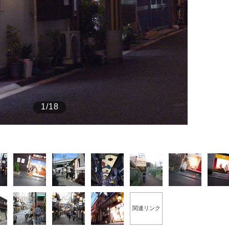
もっと見る
が鹿児島で3月に死去し...
1/18
照ノ富士に激怒され...
《BTS厳戒トーキョー滞
関連リンク
もっと見る