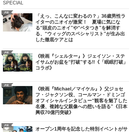
SPECIAL
PR
「えっ、こんなに変わるの？」36歳男性ラ
イターのニオイが激変！ 夏場に気にな
る“頭皮のニオイ”や“ベタつき”を解消す
る、“ウィッグのスペシャリスト”が生み出
した徹底ケアとは
PR
《映画『シェルター』》ジェイソン・ステ
イサムがお盆を“打破”する!!《「眠眠打破」
コラボ》
PR
《映画『Michael／マイケル』》父ジョセ
フ・ジャクソン役、コールマン・ドミンゴ
オフィシャルインタビュー“観客を魅了した
名優、複雑な父親像への想いを語る”《日本
興収70億円突破》
PR
オープン1周年を記念した特別イベントがサ