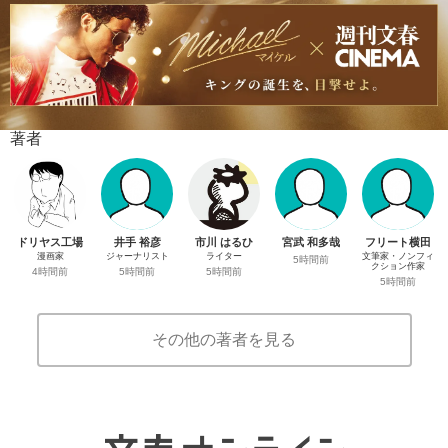
著者
ドリヤス工場
井手 裕彦
市川 はるひ
宮武 和多哉
フリート横田
漫画家
ジャーナリスト
ライター
文筆家・ノンフィ
5時間前
クション作家
4時間前
5時間前
5時間前
5時間前
その他の著者を見る