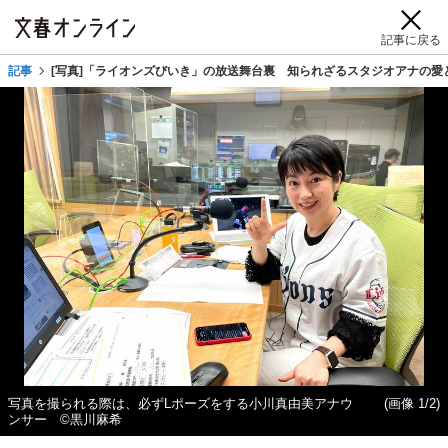
記事に戻る
記事
[写真]「ライオンズびいき」の放送舞台裏 知られざるスタジオアナの愛
写真を撮られる際は、必ずLポーズをする小川真由美アナウ
(画像 1/2)
ンサー ©黒川麻希