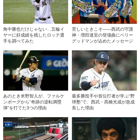
角中勝也だけじゃない…五輪イ
苦しいときこそ――西武の守護
ヤーに好成績を残したロッテ選
神・増田達至の登場曲にベリー
手を調べてみた
グッドマンが込めたメッセージ
あのとき米野智人が、ファルケ
最多勝投手や首位打者が学ぶ“野
ンボーグから“奇跡の逆転満塁
球塾”で、西武・髙橋光成が急成
弾”を打てた3つの理由
長した理由