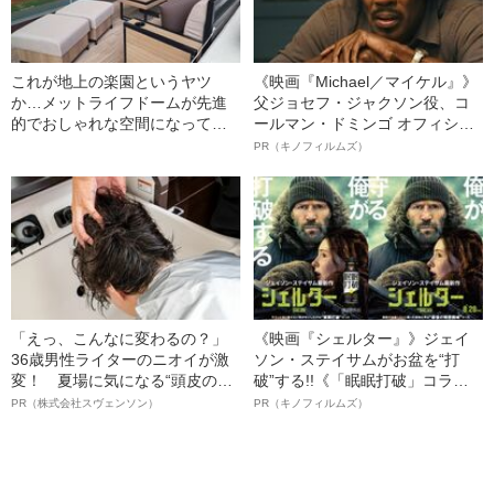
これが地上の楽園というヤツ
《映画『Michael／マイケル』》
か…メットライフドームが先進
父ジョセフ・ジャクソン役、コ
的でおしゃれな空間になってい
ールマン・ドミンゴ オフィシャ
た！
ルインタビュー“観客を魅了した
PR（キノフィルムズ）
名優、複雑な父親像への想いを
語る”《日本興収70億円突破》
「えっ、こんなに変わるの？」
《映画『シェルター』》ジェイ
36歳男性ライターのニオイが激
ソン・ステイサムがお盆を“打
変！ 夏場に気になる“頭皮のニ
破”する!!《「眠眠打破」コラ
オイ”や“ベタつき”を解消す
ボ》
PR（株式会社スヴェンソン）
PR（キノフィルムズ）
る、“ウィッグのスペシャリス
ト”が生み出した徹底ケアとは