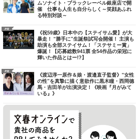
ムソナイト・ブラックレーベル銀座店で開
催 仕事も人生も自分らしく～笑顔あふれ
る特別対談～
PR
《祝59歳》日本中の【ステイサム愛】が大
暴走！ “勝手に”生誕祭試写会開催！ 主演も
助演も全部ステイサム！「ステサミー賞」
爆誕！【応募総数941票 全54作品の栄冠に
輝いた作品とはー!?】
PR
《渡辺淳一原作＆娘・渡邉直子監督》“女性
の性”を真摯に描く意欲作に黒木瞳・西岡德
馬・吉田羊が出演決定！《映画『月がみて
いる』》