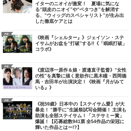
イターのニオイが激変！ 夏場に気にな
る“頭皮のニオイ”や“ベタつき”を解消す
る、“ウィッグのスペシャリスト”が生み出
した徹底ケアとは
PR
《映画『シェルター』》ジェイソン・ステ
イサムがお盆を“打破”する!!《「眠眠打破」
コラボ》
PR
《渡辺淳一原作＆娘・渡邉直子監督》“女性
の性”を真摯に描く意欲作に黒木瞳・西岡德
馬・吉田羊が出演決定！《映画『月がみて
いる』》
PR
《祝59歳》日本中の【ステイサム愛】が大
暴走！ “勝手に”生誕祭試写会開催！ 主演も
助演も全部ステイサム！「ステサミー賞」
爆誕！【応募総数941票 全54作品の栄冠に
輝いた作品とはー!?】