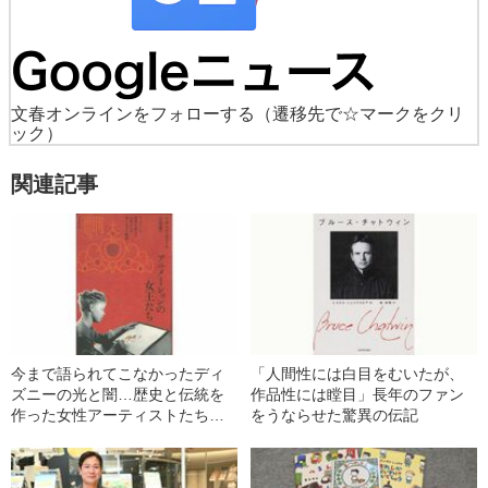
文春オンラインをフォローする
（遷移先で☆マークをクリ
ック）
関連記事
今まで語られてこなかったディ
「人間性には白目をむいたが、
ズニーの光と闇…歴史と伝統を
作品性には瞠目」長年のファン
作った女性アーティストたちの
をうならせた驚異の伝記
仕事とは