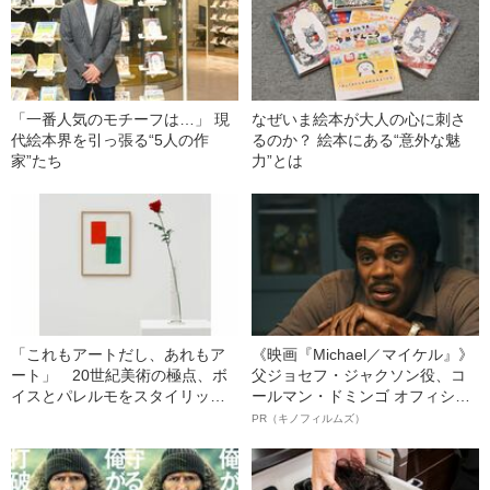
「一番人気のモチーフは…」 現
なぜいま絵本が大人の心に刺さ
代絵本界を引っ張る“5人の作
るのか？ 絵本にある“意外な魅
家”たち
力”とは
「これもアートだし、あれもア
《映画『Michael／マイケル』》
ート」 20世紀美術の極点、ボ
父ジョセフ・ジャクソン役、コ
イスとパレルモをスタイリッシ
ールマン・ドミンゴ オフィシャ
ュな美術館で楽しむ
ルインタビュー“観客を魅了した
PR（キノフィルムズ）
名優、複雑な父親像への想いを
語る”《日本興収70億円突破》