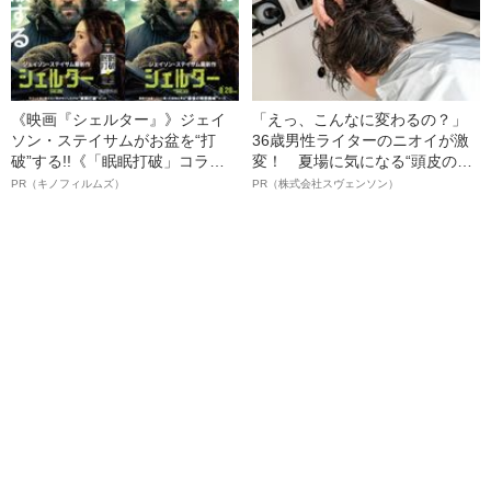
《映画『シェルター』》ジェイ
「えっ、こんなに変わるの？」
ソン・ステイサムがお盆を“打
36歳男性ライターのニオイが激
破”する!!《「眠眠打破」コラ
変！ 夏場に気になる“頭皮のニ
ボ》
オイ”や“ベタつき”を解消す
PR（キノフィルムズ）
PR（株式会社スヴェンソン）
る、“ウィッグのスペシャリス
ト”が生み出した徹底ケアとは