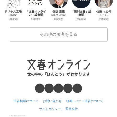
ドリヤス工場
「文春オンライ
保阪 正康
「週刊文春」編
佐藤 ちひろ
ン」編集部
集部
漫画家
昭和史研究家
ライター
2時間前
2時間前
1時間前
2時間前
2時間前
その他の著者を見る
広告掲載について
お問い合わせ
動画・バナー広告について
サイトポリシー
運営会社