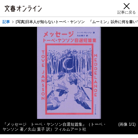
記事に戻る
記事
[写真]日本人が知らないトーベ・ヤンソン 「ムーミン」以外に何を書い
『メッセージ トーベ・ヤンソン自選短篇集』（トーベ・
(画像 1/1)
ヤンソン 著／久山 葉子 訳）フィルムアート社