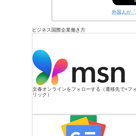
外国人が「E
ビジネス
国際
企業
働き方
文春オンラインをフォローする
（遷移先で+フ
リック）