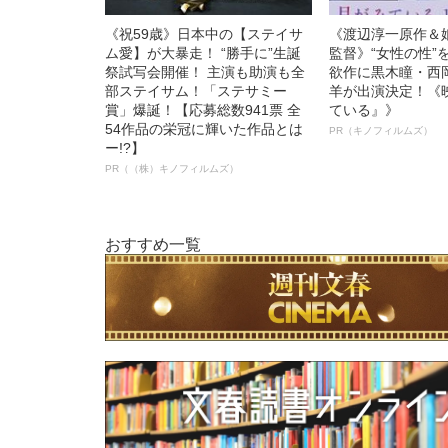
《祝59歳》日本中の【ステイサ
《渡辺淳一原作＆
ム愛】が大暴走！ “勝手に”生誕
監督》“女性の性”
祭試写会開催！ 主演も助演も全
欲作に黒木瞳・西
部ステイサム！「ステサミー
羊が出演決定！《
賞」爆誕！【応募総数941票 全
ている』》
54作品の栄冠に輝いた作品とは
PR（キノフィルムズ）
ー!?】
PR（（株）キノフィルムズ）
おすすめ一覧