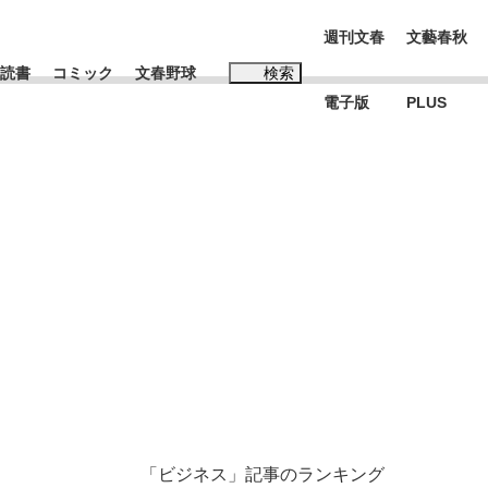
週刊文春
文藝春秋
読書
コミック
文春野球
検索
電子版
PLUS
インタビュー
読書
#松田聖子
む将棋
BC日本代表“敗戦”の真実 選手が明かす...
「ビジネス」記事のランキング