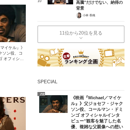
10
高騰”だけでない、納得の
背景
小林 香織
11位から20位を見る
l／マイケル』》
クソン役、コ
ゴ オフィシャ
観客を魅了した
像への想いを
0億円突破》
SPECIAL
PR
《映画『Michael／マイケ
ル』》父ジョセフ・ジャク
ソン役、コールマン・ドミ
ンゴ オフィシャルインタ
ビュー“観客を魅了した名
優、複雑な父親像への想い