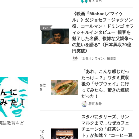
井上 久男
《映画『Michael／マイケ
ル』》父ジョセフ・ジャクソン
役、コールマン・ドミンゴ オフ
PR
ィシャルインタビュー“観客を
魅了した名優、複雑な父親像へ
の想いを語る”《日本興収70億
円突破》
「文春オンライン」編集部
「あれ、こんな感じだっ
たっけ…？」ワタミ買収
後の「サブウェイ」に行
9位
9
ってみたら、驚きの連続
だった！
谷頭 和希
スタバにタリーズ、サン
英語教育をど
マルクまで…なぜカフェ
チェーンの「紅茶シフ
10
ト」が加速？ “コーヒー豆
位