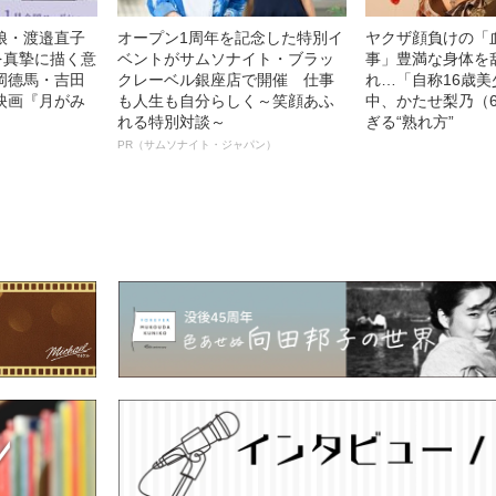
娘・渡邉直子
オープン1周年を記念した特別イ
ヤクザ顔負けの「
を真摯に描く意
ベントがサムソナイト・ブラッ
事」豊満な身体を
岡德馬・吉田
クレーベル銀座店で開催 仕事
れ…「自称16歳
映画『月がみ
も人生も自分らしく～笑顔あふ
中、かたせ梨乃（
れる特別対談～
ぎる“熟れ方”
PR（サムソナイト・ジャパン）