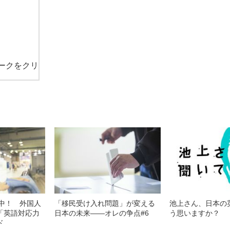
ークをクリ
践中！ 外国人
「移民受け入れ問題」が変える
池上さん、日本の
「英語対応力
日本の未来――オレの争点#6
う思いますか？
ド