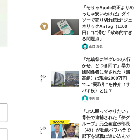
「そりゃApple純正よりめ
っちゃ安いわけだ」ダイ
ソーで売り切れ続出“ジェ
ネリックAirTag（1100
円）”に潜む「致命的すぎ
2/4
る問題点」
山口 真弘
「地鎮祭に半グレ10人行
かせ、どつき回す」暴力
団関係者に脅された〈錢
4位
髙組〉は現金2000万円
4
で…“闇取引”を仲介〈サ
バキ役〉とは？
市田 隆
「ぶん殴ってやりたい」
背任で逮捕された「夢グ
SCOOP!
ループ」元企画宣伝部長
5位
（49）が壮絶パワハラで
5
部下を退職に追い込んで