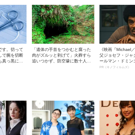
です。切って
「遺体の手首をつかむと腐った
《映画『Michae
しで腕を切断
肉がズルッと剥げて」火葬すら
父ジョセフ・ジャ
も真っ黒に腫
追いつかず、防空壕に数十人
ールマン・ドミン
、討って下さ
を“集団土葬”…この世の地獄を見
ルインタビュー“
PR（キノフィルムズ）
年…原爆投下
た少年兵が明かした“過酷すぎる
名優、複雑な父親
島で起きていた
任務”とは
語る”《日本興収7
実情