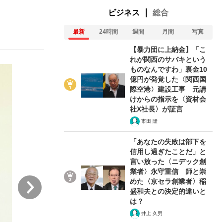
ビジネス
総合
最新
24時間
週間
月間
写真
【暴力団に上納金】「こ
れが関西のサバキという
ものなんですわ」裏金10
億円が発覚した〈関西国
が悲しい」『北の国から』倉本聰氏（91...
際空港〉建設工事 元請
けからの指示を〈資材会
社X社長〉が証言
市田 隆
「あなたの失敗は部下を
信用し過ぎたことだ」と
言い放った〈ニデック創
業者〉永守重信 師と崇
次
めた〈京セラ創業者〉稲
盛和夫との決定的違いと
は？
井上 久男