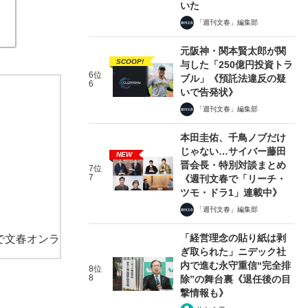
いた
「週刊文春」編集部
元阪神・関本賢太郎が関
SCOOP!
与した「250億円投資トラ
6位
ブル」《預託法違反の疑
6
いで告発状》
「週刊文春」編集部
本田圭佑、千鳥ノブだけ
じゃない…サイバー藤田
NEW
晋会長・特別対談まとめ
7位
7
《週刊文春で「リーチ・
ツモ・ドラ1」連載中》
「週刊文春」編集部
「経営理念の貼り紙は剥
で文春オンラ
ぎ取られた」ニデック社
内で進む永守重信“完全排
8位
8
除”の舞台裏《退任後の目
撃情報も》