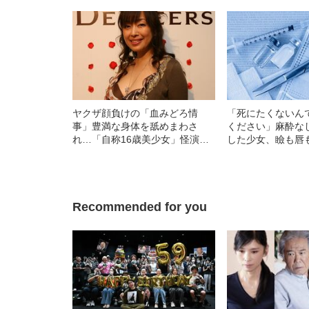
ヤクザ顔負けの「血みどろ情
「死にたくないん
事」豊満な身体を舐めまわさ
ください」麻酔な
れ…「自称16歳美少女」怪演
した少女、瞼も唇
中、かたせ梨乃（69）の美しす
れあがり「この仇
ぎる“熟れ方”
い」と息絶えた少
直後に“広島の離
知られざる被害の
Recommended for you