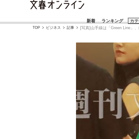
新着
ランキング
カテ
TOP
ビジネス
記事
[写真]山手線は「Green Line」、
スクープ
ニュー
おすすめのキ
#藤田晋
#三
#玉木雄一郎
「90%は失敗する。でも…」本田圭佑が初め
終戦から81年