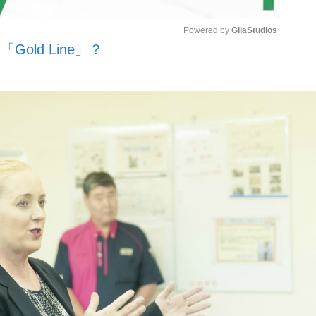
Powered by 
GliaStudios
Gold Line」？
Mute
手が証言した“NPB聞...
「クマが悪者扱いされているの
カー日本代表・森保一監督...