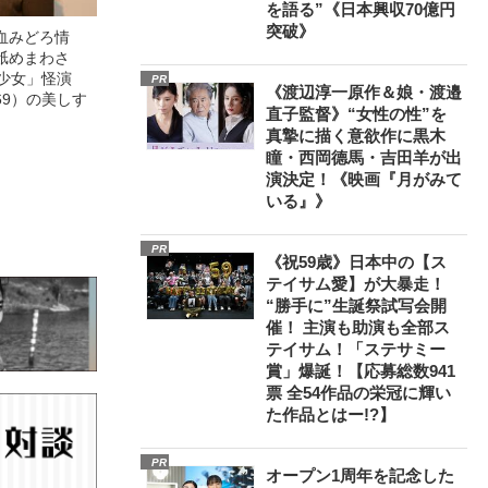
を語る”《日本興収70億円
突破》
血みどろ情
舐めまわさ
美少女」怪演
PR
《渡辺淳一原作＆娘・渡邉
69）の美しす
直子監督》“女性の性”を
真摯に描く意欲作に黒木
瞳・西岡德馬・吉田羊が出
演決定！《映画『月がみて
いる』》
PR
《祝59歳》日本中の【ス
テイサム愛】が大暴走！
“勝手に”生誕祭試写会開
催！ 主演も助演も全部ス
テイサム！「ステサミー
賞」爆誕！【応募総数941
票 全54作品の栄冠に輝い
た作品とはー!?】
PR
オープン1周年を記念した