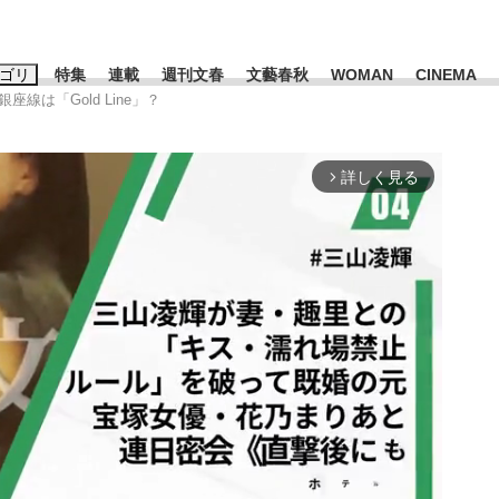
ゴリ
特集
連載
週刊文春
文藝春秋
WOMAN
CINEMA
銀座線は「Gold Line」？
キーワード入力
ス
エンタメ
ライフ
ビジネス
詳しく見る
arrow_forward_ios
ーワードタグ一覧
山凌輝
#高市早苗
#後藤真希
#森岡毅
#城彰二
#内田有紀
観る将棋、読
#亀和田武
て明かした日本代表監督に...
「最悪の空気のまま解散」W