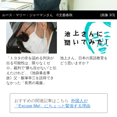
ルース・マリー・ジャーマンさん ©文藝春秋
(画像 3/3)
「トヨタの非を認める判決が
池上さん、日本の英語教育を
出る可能性は、限りなくゼ
どう思いますか？
ロ」裁判で“勝ち目がない”と伝
えたけれど…《池袋暴走事
故》父・飯塚幸三を説得でき
なかった「長男の葛藤」
おすすめの関連記事はこちら
外国人が
「Excuse Me!」にちょっと緊張する理由