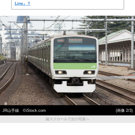
Line」？
JR山手線 ©iStock.com
(画像 2/3)
縦スクロールで次の写真へ