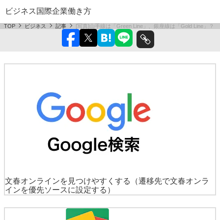
ビジネス
国際
企業
働き方
TOP
ビジネス
記事
[写真]山手線は「Green Line」、銀座線は「Gold Line」？
文春オンラインを見つけやすくする
（遷移先で文春オンラ
インを優先ソースに設定する）