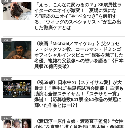
PR
「えっ、こんなに変わるの？」36歳男性ラ
イターのニオイが激変！ 夏場に気にな
る“頭皮のニオイ”や“ベタつき”を解消す
る、“ウィッグのスペシャリスト”が生み出
した徹底ケアとは
PR
《映画『Michael／マイケル』》父ジョセ
フ・ジャクソン役、コールマン・ドミンゴ
オフィシャルインタビュー“観客を魅了した
名優、複雑な父親像への想いを語る”《日本
興収70億円突破》
PR
《祝59歳》日本中の【ステイサム愛】が大
暴走！ “勝手に”生誕祭試写会開催！ 主演も
助演も全部ステイサム！「ステサミー賞」
爆誕！【応募総数941票 全54作品の栄冠に
輝いた作品とはー!?】
PR
《渡辺淳一原作＆娘・渡邉直子監督》“女性
の性”を真摯に描く意欲作に黒木瞳・西岡德