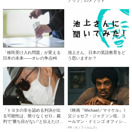
アップ」のメソッド
「移民受け入れ問題」が変える
池上さん、日本の英語教育をど
日本の未来――オレの争点#6
う思いますか？
「トヨタの非を認める判決が出
《映画『Michael／マイケル』》
る可能性は、限りなくゼロ」裁
父ジョセフ・ジャクソン役、コ
判で“勝ち目がない”と伝えたけれ
ールマン・ドミンゴ オフィシャ
ど…《池袋暴走事故》父・飯塚
ルインタビュー“観客を魅了した
PR（キノフィルムズ）