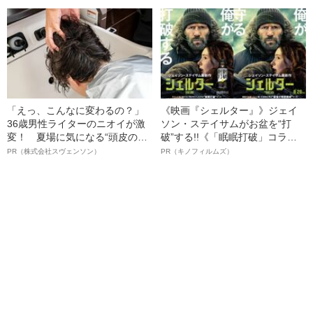
幸三を説得できなかった「長男
名優、複雑な父親像への想いを
の葛藤」
語る”《日本興収70億円突破》
「えっ、こんなに変わるの？」
《映画『シェルター』》ジェイ
36歳男性ライターのニオイが激
ソン・ステイサムがお盆を“打
変！ 夏場に気になる“頭皮のニ
破”する!!《「眠眠打破」コラ
オイ”や“ベタつき”を解消す
ボ》
PR（株式会社スヴェンソン）
PR（キノフィルムズ）
る、“ウィッグのスペシャリス
ト”が生み出した徹底ケアとは