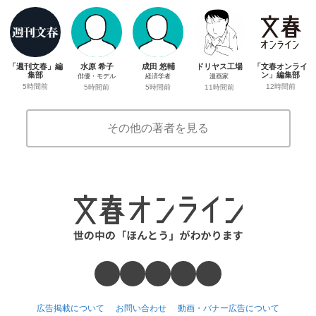
「週刊文春」編
水原 希子
成田 悠輔
ドリヤス工場
「文春オンライ
集部
ン」編集部
俳優・モデル
経済学者
漫画家
5時間前
12時間前
5時間前
5時間前
11時間前
その他の著者を見る
広告掲載について
お問い合わせ
動画・バナー広告について