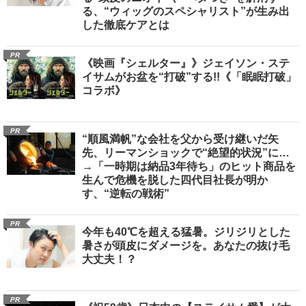
る、“ウィッグのスペシャリスト”が生み出
した徹底ケアとは
PR
《映画『シェルター』》ジェイソン・ステ
イサムがお盆を“打破”する!!《「眠眠打破」
コラボ》
PR
“順風満帆”な会社を父から受け継いだ矢
先、リーマンショックで“絶望的状況”に…
→「一時期は納品3年待ち」のヒット商品を
生んで危機を脱した四代目社長が明か
す、“逆転の戦術”
PR
今年も40℃を超える猛暑。ジリジリとした
暑さが頭皮にダメージを。あなたの抜け毛
大丈夫！？
PR