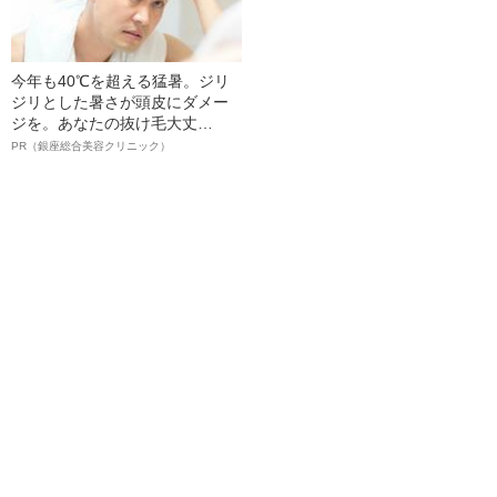
今年も40℃を超える猛暑。ジリ
ジリとした暑さが頭皮にダメー
ジを。あなたの抜け毛大丈
夫！？
PR（銀座総合美容クリニック）