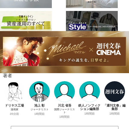
著者
ドリヤス工場
池上 彰
川北 省吾
鉄人ノンフィク
「週刊文春」編
ション編集部
集部
漫画家
ジャーナリスト
国際ジャーナリス
ト
1時間前
1時間前
35分前
1時間前
1時間前