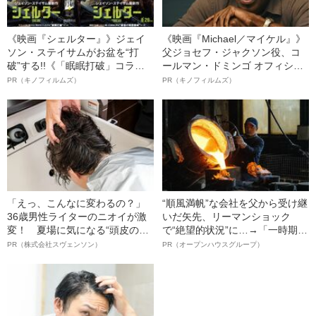
《映画『シェルター』》ジェイ
《映画『Michael／マイケル』》
ソン・ステイサムがお盆を“打
父ジョセフ・ジャクソン役、コ
破”する!!《「眠眠打破」コラ
ールマン・ドミンゴ オフィシャ
ボ》
ルインタビュー“観客を魅了した
PR（キノフィルムズ）
PR（キノフィルムズ）
名優、複雑な父親像への想いを
語る”《日本興収70億円突破》
「えっ、こんなに変わるの？」
“順風満帆”な会社を父から受け継
36歳男性ライターのニオイが激
いだ矢先、リーマンショック
変！ 夏場に気になる“頭皮のニ
で“絶望的状況”に…→「一時期は
オイ”や“ベタつき”を解消す
納品3年待ち」のヒット商品を生
PR（株式会社スヴェンソン）
PR（オープンハウスグループ）
る、“ウィッグのスペシャリス
んで危機を脱した四代目社長が
ト”が生み出した徹底ケアとは
明かす、“逆転の戦術”