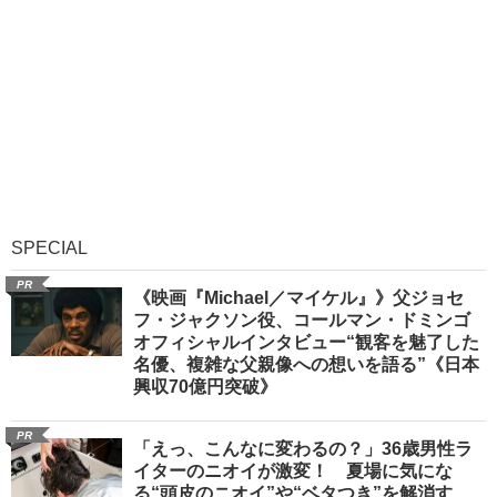
SPECIAL
PR
《映画『Michael／マイケル』》父ジョセ
フ・ジャクソン役、コールマン・ドミンゴ
オフィシャルインタビュー“観客を魅了した
名優、複雑な父親像への想いを語る”《日本
興収70億円突破》
PR
「えっ、こんなに変わるの？」36歳男性ラ
イターのニオイが激変！ 夏場に気にな
る“頭皮のニオイ”や“ベタつき”を解消す