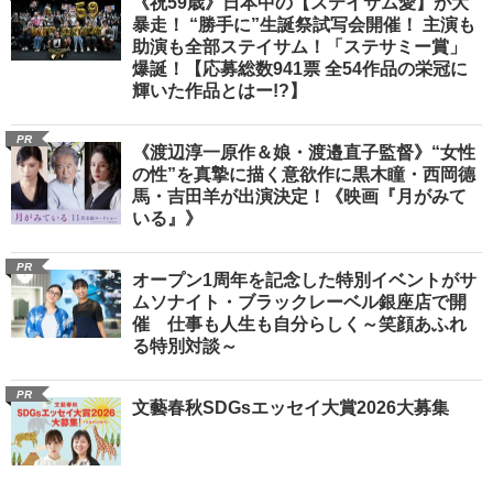
《祝59歳》日本中の【ステイサム愛】が大
暴走！ “勝手に”生誕祭試写会開催！ 主演も
助演も全部ステイサム！「ステサミー賞」
爆誕！【応募総数941票 全54作品の栄冠に
輝いた作品とはー!?】
PR
《渡辺淳一原作＆娘・渡邉直子監督》“女性
の性”を真摯に描く意欲作に黒木瞳・西岡德
馬・吉田羊が出演決定！《映画『月がみて
いる』》
PR
オープン1周年を記念した特別イベントがサ
ムソナイト・ブラックレーベル銀座店で開
催 仕事も人生も自分らしく～笑顔あふれ
る特別対談～
PR
文藝春秋SDGsエッセイ大賞2026大募集