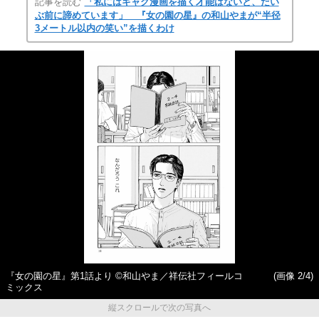
記事を読む
「私にはギャグ漫画を描く才能はないと、だい
ぶ前に諦めています」 『女の園の星』の和山やまが“半径
3メートル以内の笑い”を描くわけ
『女の園の星』第1話より ©和山やま／祥伝社フィールコ
(画像 2/4)
ミックス
縦スクロールで次の写真へ