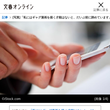
記事に戻る
記事
[写真]「私にはギャグ漫画を描く才能はないと、だいぶ前に諦めています
©️iStock.com
(画像 1/4)