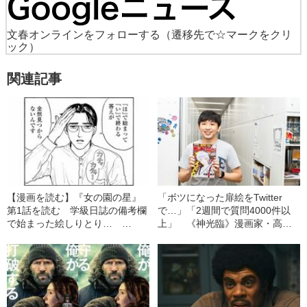
文春オンラインをフォローする
（遷移先で☆マークをクリ
ック）
関連記事
【漫画を読む】『女の園の星』
「ボツになった扉絵をTwitter
第1話を読む 学級日誌の備考欄
で…」「2週間で質問4000件以
で始まった絵しりとり…
上」 《神光臨》漫画家・高橋
「ほ」で始まって「い」で終わ
留美子さんが公式Twitterを開設
る答えとは？
したワケ