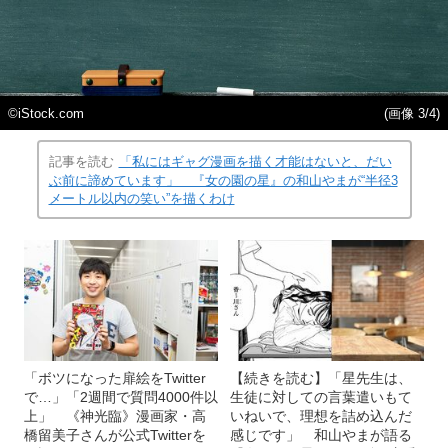
©️iStock.com
(画像 3/4)
記事を読む
「私にはギャグ漫画を描く才能はないと、だい
ぶ前に諦めています」 『女の園の星』の和山やまが“半径3
メートル以内の笑い”を描くわけ
「ボツになった扉絵をTwitter
【続きを読む】「星先生は、
で…」「2週間で質問4000件以
生徒に対しての言葉遣いもて
上」 《神光臨》漫画家・高
いねいで、理想を詰め込んだ
橋留美子さんが公式Twitterを
感じです」 和山やまが語る