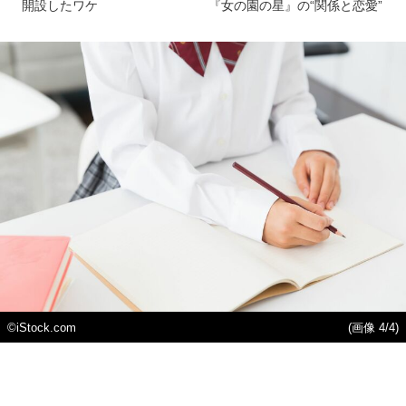
開設したワケ
『女の園の星』の“関係と恋愛”
©️iStock.com
(画像 4/4)