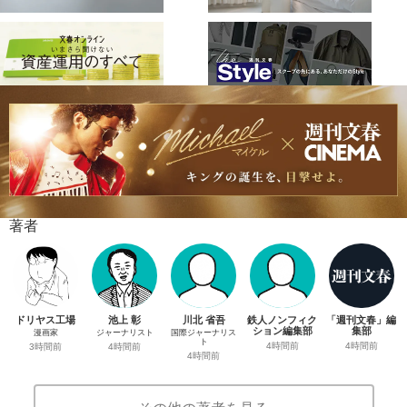
著者
ドリヤス工場
池上 彰
川北 省吾
鉄人ノンフィク
「週刊文春」編
ション編集部
集部
漫画家
ジャーナリスト
国際ジャーナリス
ト
4時間前
4時間前
3時間前
4時間前
4時間前