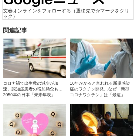
文春オンラインをフォローする
（遷移先で☆マークをクリ
ック）
関連記事
コロナ禍で出生数の減少が加
10年かかると言われる新規感染
速、認知症患者の増加懸念も…
症のワクチン開発…なぜ「新型
2050年の日本「未来年表」
コロナワクチン」は「最速」で
臨床試験に入ることができたの
か