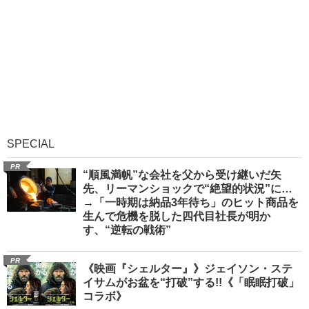
SPECIAL
PR
“順風満帆”な会社を父から受け継いだ矢
先、リーマンショックで“絶望的状況”に…
→「一時期は納品3年待ち」のヒット商品を
生んで危機を脱した四代目社長が明か
す、“逆転の戦術”
PR
《映画『シェルター』》ジェイソン・ステ
イサムがお盆を“打破”する!!《「眠眠打破」
コラボ》