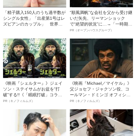
「精子購入150人のうち過半数が
“順風満帆”な会社を父から受け継
シングル女性」「出産第1号はレ
いだ矢先、リーマンショック
ズビアンのカップル」 世界最
で“絶望的状況”に…→「一時期は
大の精子バンク日本語窓口、開
納品3年待ち」のヒット商品を生
PR（オープンハウスグループ）
設から2年の‟リアル”
んで危機を脱した四代目社長が
明かす、“逆転の戦術”
《映画『シェルター』》ジェイ
《映画『Michael／マイケル』》
ソン・ステイサムがお盆を“打
父ジョセフ・ジャクソン役、コ
破”する!!《「眠眠打破」コラ
ールマン・ドミンゴ オフィシャ
ボ》
ルインタビュー“観客を魅了した
PR（キノフィルムズ）
PR（キノフィルムズ）
名優、複雑な父親像への想いを
語る”《日本興収70億円突破》