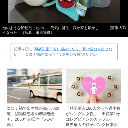
泡のような胎動だったのに、元気に誕生。我が家も騒がし
(画像 3/7)
くなった （写真：筆者提供）
記事を読む
34歳初産「もし感染したら、私は自分を許せな
い」 コロナ禍の“出産”と“ワクチン接種”のリアル
コロナ禍で出生数の減少が加
「精子購入150人のうち過半数
速、認知症患者の増加懸念
がシングル女性」「出産第1号
も…2050年の日本「未来年
はレズビアンのカップル」
表」
世界最大の精子バンク日本語