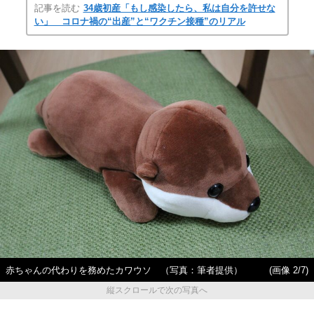
記事を読む
34歳初産「もし感染したら、私は自分を許せな
い」 コロナ禍の“出産”と“ワクチン接種”のリアル
赤ちゃんの代わりを務めたカワウソ （写真：筆者提供）
(画像 2/7)
縦スクロールで次の写真へ