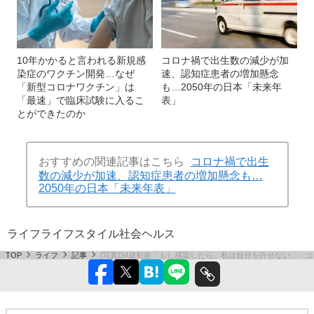
10年かかると言われる新規感
コロナ禍で出生数の減少が加
染症のワクチン開発…なぜ
速、認知症患者の増加懸念
「新型コロナワクチン」は
も…2050年の日本「未来年
「最速」で臨床試験に入るこ
表」
とができたのか
おすすめの関連記事はこちら
コロナ禍で出生
数の減少が加速、認知症患者の増加懸念も…
2050年の日本「未来年表」
ライフ
ライフスタイル
社会
ヘルス
TOP
ライフ
記事
[写真]34歳初産「もし感染したら、私は自分を許せない」 コ