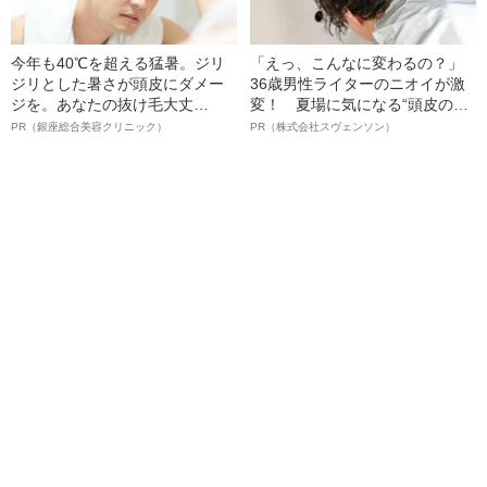
今年も40℃を超える猛暑。ジリ
「えっ、こんなに変わるの？」
ジリとした暑さが頭皮にダメー
36歳男性ライターのニオイが激
ジを。あなたの抜け毛大丈
変！ 夏場に気になる“頭皮のニ
夫！？
オイ”や“ベタつき”を解消す
PR（銀座総合美容クリニック）
PR（株式会社スヴェンソン）
る、“ウィッグのスペシャリス
ト”が生み出した徹底ケアとは