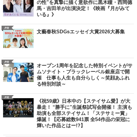
の性”を真摯に描く意欲作に黒木瞳・西岡德
馬・吉田羊が出演決定！《映画『月がみて
いる』》
PR
文藝春秋SDGsエッセイ大賞2026大募集
PR
オープン1周年を記念した特別イベントがサ
ムソナイト・ブラックレーベル銀座店で開
催 仕事も人生も自分らしく～笑顔あふれ
る特別対談～
PR
《祝59歳》日本中の【ステイサム愛】が大
暴走！ “勝手に”生誕祭試写会開催！ 主演も
助演も全部ステイサム！「ステサミー賞」
爆誕！【応募総数941票 全54作品の栄冠に
輝いた作品とはー!?】