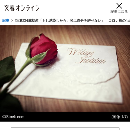
記事に戻る
記事
[写真]34歳初産「もし感染したら、私は自分を許せない」 コロナ禍の“出
©️iStock.com
(画像 1/7)