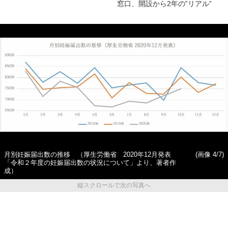
窓口、開設から2年の‟リアル”
月別妊娠届出数の推移 （厚生労働省 2020年12月発表
(画像 4/7)
「令和２年度の妊娠届出数の状況について」より、著者作
成）
縦スクロールで次の写真へ