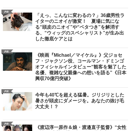
PR
「えっ、こんなに変わるの？」36歳男性ラ
イターのニオイが激変！ 夏場に気にな
る“頭皮のニオイ”や“ベタつき”を解消す
る、“ウィッグのスペシャリスト”が生み出
した徹底ケアとは
PR
《映画『Michael／マイケル』》父ジョセ
フ・ジャクソン役、コールマン・ドミンゴ
オフィシャルインタビュー“観客を魅了した
名優、複雑な父親像への想いを語る”《日本
興収70億円突破》
PR
今年も40℃を超える猛暑。ジリジリとした
暑さが頭皮にダメージを。あなたの抜け毛
大丈夫！？
PR
《渡辺淳一原作＆娘・渡邉直子監督》“女性