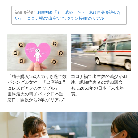
記事を読む
34歳初産「もし感染したら、私は自分を許せな
い」 コロナ禍の“出産”と“ワクチン接種”のリアル
「精子購入150人のうち過半数
コロナ禍で出生数の減少が加
がシングル女性」「出産第1号
速、認知症患者の増加懸念
はレズビアンのカップル」
も…2050年の日本「未来年
世界最大の精子バンク日本語
表」
窓口、開設から2年の‟リアル”