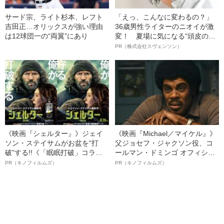
サード宗、ライト杉本、レフト
「えっ、こんなに変わるの？」
吉田正…オリックスが強い理由
36歳男性ライターのニオイが激
は12球団一の“両翼”にあり
変！ 夏場に気になる“頭皮のニ
オイ”や“ベタつき”を解消す
PR（株式会社スヴェンソン）
る、“ウィッグのスペシャリス
ト”が生み出した徹底ケアとは
《映画『シェルター』》ジェイ
《映画『Michael／マイケル』》
ソン・ステイサムがお盆を“打
父ジョセフ・ジャクソン役、コ
破”する!!《「眠眠打破」コラ
ールマン・ドミンゴ オフィシャ
ボ》
ルインタビュー“観客を魅了した
PR（キノフィルムズ）
PR（キノフィルムズ）
名優、複雑な父親像への想いを
語る”《日本興収70億円突破》