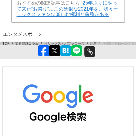
おすすめの関連記事はこちら
25年ぶりにやっ
て来た“お祭り”…この陰鬱な2021年を、我々オ
リックスファンは楽しむ権利と義務がある
エンタメ
スポーツ
TOP
文春野球コラム
オリックス・バファローズ
記事
[写真]イチローのグ