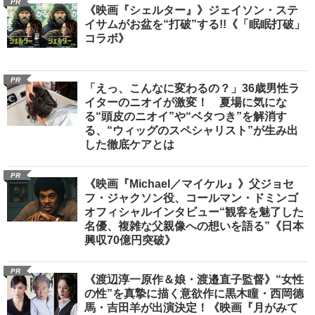
PR
《映画『シェルター』》ジェイソン・ステ
イサムがお盆を“打破”する!!《「眠眠打破」
コラボ》
PR
「えっ、こんなに変わるの？」36歳男性ラ
イターのニオイが激変！ 夏場に気にな
る“頭皮のニオイ”や“ベタつき”を解消す
る、“ウィッグのスペシャリスト”が生み出
した徹底ケアとは
PR
《映画『Michael／マイケル』》父ジョセ
フ・ジャクソン役、コールマン・ドミンゴ
オフィシャルインタビュー“観客を魅了した
名優、複雑な父親像への想いを語る”《日本
興収70億円突破》
PR
《渡辺淳一原作＆娘・渡邉直子監督》“女性
の性”を真摯に描く意欲作に黒木瞳・西岡德
馬・吉田羊が出演決定！《映画『月がみて