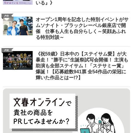
いる』》
PR
オープン1周年を記念した特別イベントがサ
ムソナイト・ブラックレーベル銀座店で開
催 仕事も人生も自分らしく～笑顔あふれ
る特別対談～
PR
《祝59歳》日本中の【ステイサム愛】が大
暴走！ “勝手に”生誕祭試写会開催！ 主演も
助演も全部ステイサム！「ステサミー賞」
爆誕！【応募総数941票 全54作品の栄冠に
輝いた作品とはー!?】