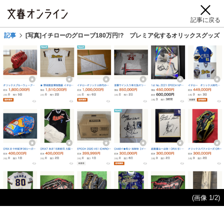
記事に戻る
記事
[写真]イチローのグローブ180万円!? プレミア化するオリックスグッ
(画像 1/2)