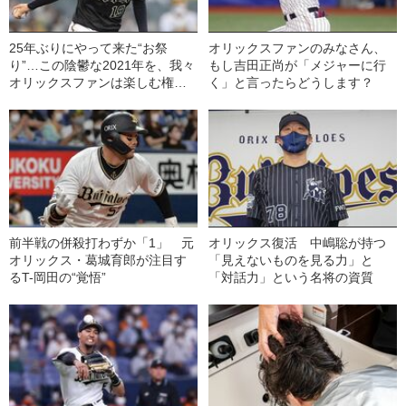
25年ぶりにやって来た“お祭
オリックスファンのみなさん、
り”…この陰鬱な2021年を、我々
もし吉田正尚が「メジャーに行
オリックスファンは楽しむ権利
く」と言ったらどうします？
と義務がある
前半戦の併殺打わずか「1」 元
オリックス復活 中嶋聡が持つ
オリックス・葛城育郎が注目す
「見えないものを見る力」と
るT-岡田の“覚悟”
「対話力」という名将の資質