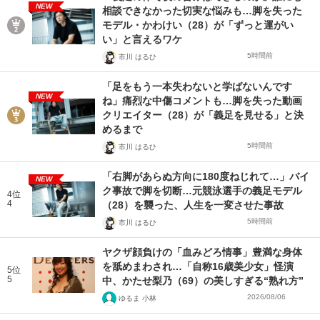
NEW
相談できなかった切実な悩みも…脚を失った
モデル・かわけい（28）が「ずっと運がい
い」と言えるワケ
5時間前
市川 はるひ
「足をもう一本失わないと学ばないんです
NEW
ね」痛烈な中傷コメントも…脚を失った動画
クリエイター（28）が「義足を見せる」と決
めるまで
5時間前
市川 はるひ
「右脚があらぬ方向に180度ねじれて…」バイ
NEW
ク事故で脚を切断…元競泳選手の義足モデル
4位
4
（28）を襲った、人生を一変させた事故
5時間前
市川 はるひ
ヤクザ顔負けの「血みどろ情事」豊満な身体
を舐めまわされ…「自称16歳美少女」怪演
5位
5
中、かたせ梨乃（69）の美しすぎる“熟れ方”
2026/08/06
ゆるま 小林