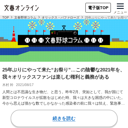
電子版TOP
メニュー
TOP
文春野球コラム
オリックス・バファローズ
25年ぶりにやって来た“お祭
25年ぶりにやって来た“お祭り”…この陰鬱な2021年を、
我々オリックスファンは楽しむ権利と義務がある
木村 幹
2021/08/17
人間とは不思議な生き物だ、と思う。昨年2月、突如として、我が国にて
新型コロナウイルスが拡散をはじめた時、我々は大きな困惑の中にいた。
今から思えば僅かな数でしかなかった感染者の前に我々は怯え、緊急事態
が宣言される中、…
続きを読む