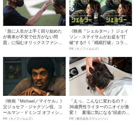
「急に人生が上手く回り始めた
《映画『シェルター』》ジェイ
が将来が不安で仕方がない問
ソン・ステイサムがお盆を“打
題」に悩むオリックスファンの
破”する!!《「眠眠打破」コラ
皆さんへ
ボ》
PR（キノフィルムズ）
《映画『Michael／マイケル』》
「えっ、こんなに変わるの？」
父ジョセフ・ジャクソン役、コ
36歳男性ライターのニオイが激
ールマン・ドミンゴ オフィシャ
変！ 夏場に気になる“頭皮のニ
ルインタビュー“観客を魅了した
オイ”や“ベタつき”を解消す
PR（キノフィルムズ）
PR（株式会社スヴェンソン）
名優、複雑な父親像への想いを
る、“ウィッグのスペシャリス
語る”《日本興収70億円突破》
ト”が生み出した徹底ケアとは