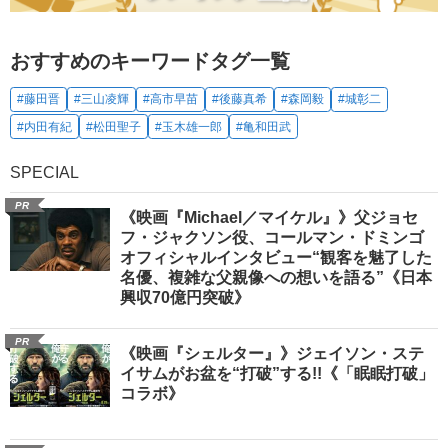
おすすめのキーワードタグ一覧
#藤田晋
#三山凌輝
#高市早苗
#後藤真希
#森岡毅
#城彰二
#内田有紀
#松田聖子
#玉木雄一郎
#亀和田武
SPECIAL
PR
《映画『Michael／マイケル』》父ジョセ
フ・ジャクソン役、コールマン・ドミンゴ
オフィシャルインタビュー“観客を魅了した
名優、複雑な父親像への想いを語る”《日本
興収70億円突破》
PR
《映画『シェルター』》ジェイソン・ステ
イサムがお盆を“打破”する!!《「眠眠打破」
コラボ》