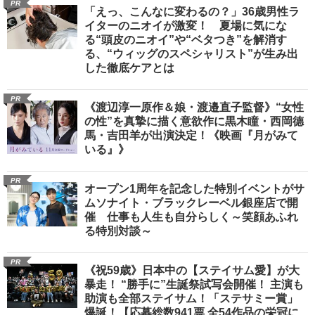
PR
「えっ、こんなに変わるの？」36歳男性ラ
イターのニオイが激変！ 夏場に気にな
る“頭皮のニオイ”や“ベタつき”を解消す
る、“ウィッグのスペシャリスト”が生み出
した徹底ケアとは
PR
《渡辺淳一原作＆娘・渡邉直子監督》“女性
の性”を真摯に描く意欲作に黒木瞳・西岡德
馬・吉田羊が出演決定！《映画『月がみて
いる』》
PR
オープン1周年を記念した特別イベントがサ
ムソナイト・ブラックレーベル銀座店で開
催 仕事も人生も自分らしく～笑顔あふれ
る特別対談～
PR
《祝59歳》日本中の【ステイサム愛】が大
暴走！ “勝手に”生誕祭試写会開催！ 主演も
助演も全部ステイサム！「ステサミー賞」
爆誕！【応募総数941票 全54作品の栄冠に