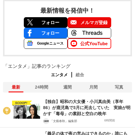
最新情報を発信中！
フォロー
メルマガ登録
フォロー
公式YouTube
Googleニュース
「エンタメ」記事のランキング
エンタメ
総合
最新
24時間
週間
月間
写真
【独自】昭和の大女優・小川真由美（享年
SCOOP!
86）が鹿児島で3月に死去していた 実娘が明
かす「毒母」の素顔と空白の晩年
6時間前
「文藝春秋」編集部
「義足の体で夜の営みはできるのか」誰にも