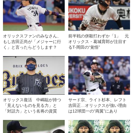
オリックスファンのみなさん、
前半戦の併殺打わずか「1」 元
もし吉田正尚が「メジャーに行
オリックス・葛城育郎が注目す
く」と言ったらどうします？
るT-岡田の“覚悟”
オリックス復活 中嶋聡が持つ
サード宗、ライト杉本、レフト
「見えないものを見る力」と
吉田正…オリックスが強い理由
「対話力」という名将の資質
は12球団一の“両翼”にあり