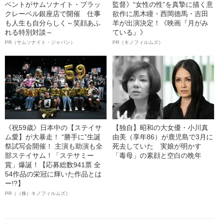
ベントがサムソナイト・ブラッ
監督》“女性の性”を真摯に描く意
クレーベル銀座店で開催 仕事
欲作に黒木瞳・西岡德馬・吉田
も人生も自分らしく～笑顔あふ
羊が出演決定！《映画『月がみ
れる特別対談～
ている』》
PR（サムソナイト・ジャパン）
PR（キノフィルムズ）
《祝59歳》日本中の【ステイサ
【独自】昭和の大女優・小川真
ム愛】が大暴走！ “勝手に”生誕
由美（享年86）が鹿児島で3月に
祭試写会開催！ 主演も助演も全
死去していた 実娘が明かす
部ステイサム！「ステサミー
「毒母」の素顔と空白の晩年
賞」爆誕！【応募総数941票 全
54作品の栄冠に輝いた作品とは
ー!?】
PR（（株）キノフィルムズ）