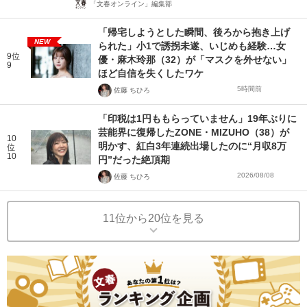
「文春オンライン」編集部
「帰宅しようとした瞬間、後ろから抱き上げ
NEW
られた」小1で誘拐未遂、いじめも経験…女
9位
優・麻木玲那（32）が「マスクを外せない」
9
ほど自信を失くしたワケ
5時間前
佐藤 ちひろ
「印税は1円ももらっていません」19年ぶりに
芸能界に復帰したZONE・MIZUHO（38）が
10
明かす、紅白3年連続出場したのに“月収8万
位
10
円”だった絶頂期
2026/08/08
佐藤 ちひろ
11位から20位を見る