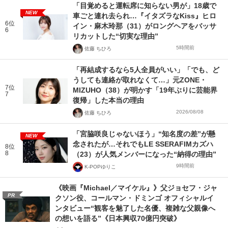
「目覚めると運転席に知らない男が」18歳で
NEW
車ごと連れ去られ…『イタズラなKiss』ヒロ
6位
イン・麻木玲那（31）がロングヘアをバッサ
6
リカットした“切実な理由”
5時間前
佐藤 ちひろ
「再結成するなら5人全員がいい」「でも、ど
うしても連絡が取れなくて…」元ZONE・
7位
MIZUHO（38）が明かす「19年ぶりに芸能界
7
復帰」した本当の理由
2026/08/08
佐藤 ちひろ
「宮脇咲良じゃないほう」“知名度の差”が懸
NEW
念されたが…それでもLE SSERAFIMカズハ
8位
8
（23）が人気メンバーになった“納得の理由”
9時間前
K-POPゆりこ
《映画『Michael／マイケル』》父ジョセフ・ジャ
PR
クソン役、コールマン・ドミンゴ オフィシャルイ
ンタビュー“観客を魅了した名優、複雑な父親像へ
の想いを語る”《日本興収70億円突破》