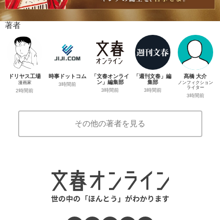
著者
ドリヤス工場
時事ドットコム
「文春オンライ
「週刊文春」編
髙橋 大介
ン」編集部
集部
漫画家
ノンフィクション
3時間前
ライター
3時間前
3時間前
2時間前
3時間前
その他の著者を見る