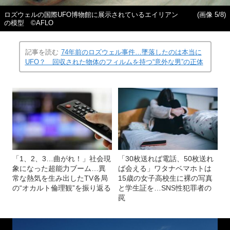
ロズウェルの国際UFO博物館に展示されているエイリアン
(画像 5/8)
の模型 ©AFLO
記事を読む
74年前のロズウェル事件…墜落したのは本当に
UFO？ 回収された物体のフィルムを持つ“意外な男”の正体
「1、2、3…曲がれ！」社会現
「30枚送れば電話、50枚送れ
象になった超能力ブーム…異
ば会える」ワタナベマホトは
常な熱気を生み出したTV各局
15歳の女子高校生に裸の写真
の“オカルト倫理観”を振り返る
と学生証を…SNS性犯罪者の
罠