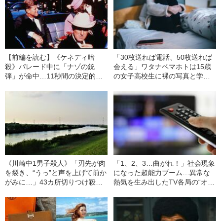
【前編を読む】《ケネディ暗
「30枚送れば電話、50枚送れば
殺》パレード中に「ナゾの銃
会える」ワタナベマホトは15歳
弾」が命中…11秒間の決定的映
の女子高校生に裸の写真と学生
像から見えてきた“真犯人”とは？
証を…SNS性犯罪者の罠
《川崎中1男子殺人》「刃先が肉
「1、2、3…曲がれ！」社会現象
を裂き、“うっ”と声を上げて前か
になった超能力ブーム…異常な
がみに…」43カ所切りつけ殺害
熱気を生み出したTV各局の“オカ
した少年が、事件後に送った一
ルト倫理観”を振り返る
通の“メッセージ”