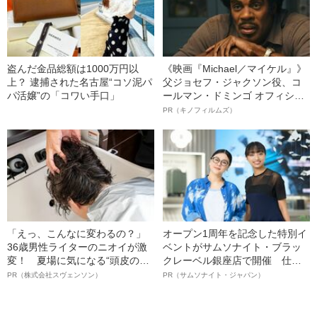
盗んだ金品総額は1000万円以
《映画『Michael／マイケル』》
上？ 逮捕された名古屋“コソ泥パ
父ジョセフ・ジャクソン役、コ
パ活嬢”の「コワい手口」
ールマン・ドミンゴ オフィシャ
ルインタビュー“観客を魅了した
PR（キノフィルムズ）
名優、複雑な父親像への想いを
語る”《日本興収70億円突破》
「えっ、こんなに変わるの？」
オープン1周年を記念した特別イ
36歳男性ライターのニオイが激
ベントがサムソナイト・ブラッ
変！ 夏場に気になる“頭皮のニ
クレーベル銀座店で開催 仕事
オイ”や“ベタつき”を解消す
も人生も自分らしく～笑顔あふ
PR（株式会社スヴェンソン）
PR（サムソナイト・ジャパン）
る、“ウィッグのスペシャリス
れる特別対談～
ト”が生み出した徹底ケアとは