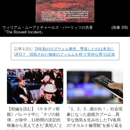
ウィリアム・ムーアとチャールズ・バーリッツの共著
(画像 3/8)
『The Roswell Incident』
記事を読む
74年前のロズウェル事件…墜落したのは本当に
UFO？ 回収された物体のフィルムを持つ“意外な男”の正体
【前編を読む】《ケネディ暗
「1、2、3…曲がれ！」社会現
殺》パレード中に「ナゾの銃
象になった超能力ブーム…異
弾」が命中…11秒間の決定的
常な熱気を生み出したTV各局
映像から見えてきた“真犯人”と
の“オカルト倫理観”を振り返る