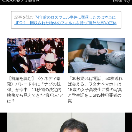
©末永裕樹／文藝春秋
(画像 7/8)
記事を読む
74年前のロズウェル事件…墜落したのは本当に
UFO？ 回収された物体のフィルムを持つ“意外な男”の正体
【前編を読む】《ケネディ暗
「30枚送れば電話、50枚送れ
殺》パレード中に「ナゾの銃
ば会える」ワタナベマホトは
弾」が命中…11秒間の決定的
15歳の女子高校生に裸の写真
映像から見えてきた“真犯人”と
と学生証を…SNS性犯罪者の
は？
罠