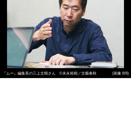
『ムー』編集長の三上丈晴さん ©末永裕樹／文藝春秋
(画像 8/8)