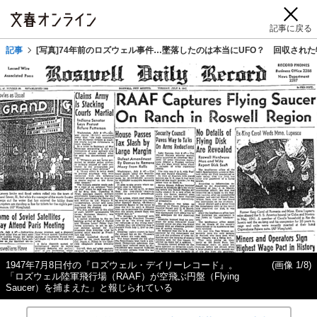
記事に戻る
記事
[写真]74年前のロズウェル事件…墜落したのは本当にUFO？ 回収され
1947年7月8日付の『ロズウェル・デイリーレコード』。
(画像 1/8)
「ロズウェル陸軍飛行場（RAAF）が空飛ぶ円盤（Flying
Saucer）を捕まえた」と報じられている