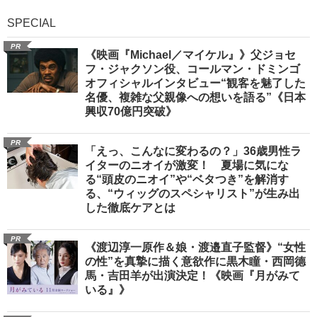
SPECIAL
PR
《映画『Michael／マイケル』》父ジョセ
フ・ジャクソン役、コールマン・ドミンゴ
オフィシャルインタビュー“観客を魅了した
名優、複雑な父親像への想いを語る”《日本
興収70億円突破》
PR
「えっ、こんなに変わるの？」36歳男性ラ
イターのニオイが激変！ 夏場に気にな
る“頭皮のニオイ”や“ベタつき”を解消す
る、“ウィッグのスペシャリスト”が生み出
した徹底ケアとは
PR
《渡辺淳一原作＆娘・渡邉直子監督》“女性
の性”を真摯に描く意欲作に黒木瞳・西岡德
馬・吉田羊が出演決定！《映画『月がみて
いる』》