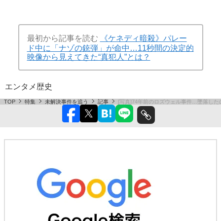
最初から記事を読む
《ケネディ暗殺》パレー
ド中に「ナゾの銃弾」が命中…11秒間の決定的
映像から見えてきた“真犯人”とは？
エンタメ
歴史
TOP
特集
未解決事件を追う
記事
[写真]74年前のロズウェル事件…墜落し