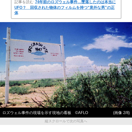
記事を読む
74年前のロズウェル事件…墜落したのは本当に
UFO？ 回収された物体のフィルムを持つ“意外な男”の正
体
ロズウェル事件の現場を示す現地の看板 ©AFLO
(画像 2/8)
縦スクロールで次の写真へ