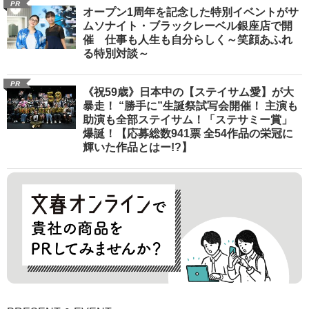
PR
オープン1周年を記念した特別イベントがサ
ムソナイト・ブラックレーベル銀座店で開
催 仕事も人生も自分らしく～笑顔あふれ
る特別対談～
PR
《祝59歳》日本中の【ステイサム愛】が大
暴走！ “勝手に”生誕祭試写会開催！ 主演も
助演も全部ステイサム！「ステサミー賞」
爆誕！【応募総数941票 全54作品の栄冠に
輝いた作品とはー!?】