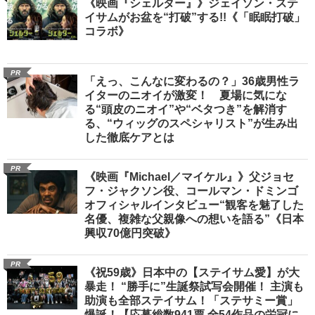
《映画『シェルター』》ジェイソン・ステ
イサムがお盆を“打破”する!!《「眠眠打破」
コラボ》
PR
「えっ、こんなに変わるの？」36歳男性ラ
イターのニオイが激変！ 夏場に気にな
る“頭皮のニオイ”や“ベタつき”を解消す
る、“ウィッグのスペシャリスト”が生み出
した徹底ケアとは
PR
《映画『Michael／マイケル』》父ジョセ
フ・ジャクソン役、コールマン・ドミンゴ
オフィシャルインタビュー“観客を魅了した
名優、複雑な父親像への想いを語る”《日本
興収70億円突破》
PR
《祝59歳》日本中の【ステイサム愛】が大
暴走！ “勝手に”生誕祭試写会開催！ 主演も
助演も全部ステイサム！「ステサミー賞」
爆誕！【応募総数941票 全54作品の栄冠に