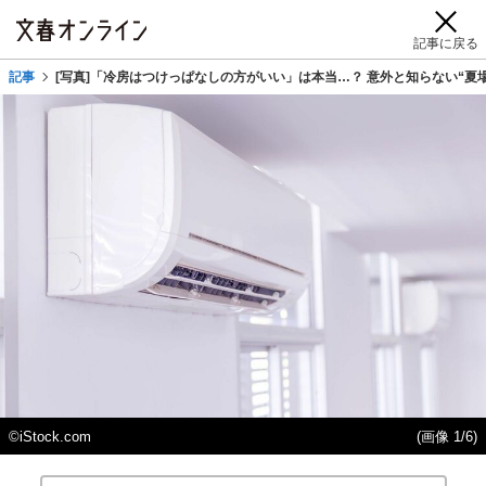
記事に戻る
記事
[写真]「冷房はつけっぱなしの方がいい」は本当…？ 意外と知らない“夏場
©iStock.com
(画像 1/6)