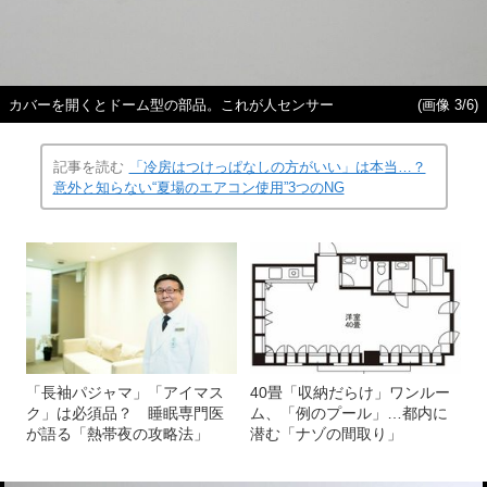
カバーを開くとドーム型の部品。これが人センサー
(画像 3/6)
記事を読む
「冷房はつけっぱなしの方がいい」は本当…？
意外と知らない“夏場のエアコン使用”3つのNG
「長袖パジャマ」「アイマス
40畳「収納だらけ」ワンルー
ク」は必須品？ 睡眠専門医
ム、「例のプール」…都内に
が語る「熱帯夜の攻略法」
潜む「ナゾの間取り」