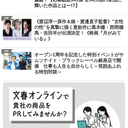
輝いた作品とはー!?】
PR
《渡辺淳一原作＆娘・渡邉直子監督》“女性
の性”を真摯に描く意欲作に黒木瞳・西岡德
馬・吉田羊が出演決定！《映画『月がみて
いる』》
PR
オープン1周年を記念した特別イベントがサ
ムソナイト・ブラックレーベル銀座店で開
催 仕事も人生も自分らしく～笑顔あふれ
る特別対談～