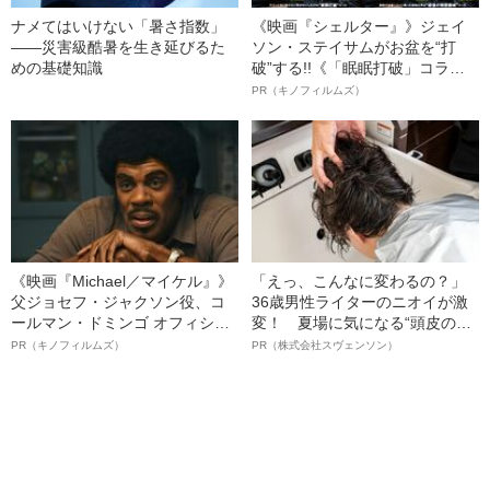
ナメてはいけない「暑さ指数」
《映画『シェルター』》ジェイ
――災害級酷暑を生き延びるた
ソン・ステイサムがお盆を“打
めの基礎知識
破”する!!《「眠眠打破」コラ
ボ》
PR（キノフィルムズ）
《映画『Michael／マイケル』》
「えっ、こんなに変わるの？」
父ジョセフ・ジャクソン役、コ
36歳男性ライターのニオイが激
ールマン・ドミンゴ オフィシャ
変！ 夏場に気になる“頭皮のニ
ルインタビュー“観客を魅了した
オイ”や“ベタつき”を解消す
PR（キノフィルムズ）
PR（株式会社スヴェンソン）
名優、複雑な父親像への想いを
る、“ウィッグのスペシャリス
語る”《日本興収70億円突破》
ト”が生み出した徹底ケアとは