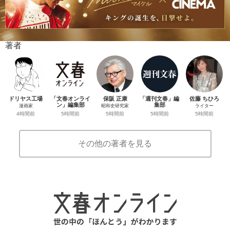
著者
ドリヤス工場
「文春オンライ
保阪 正康
「週刊文春」編
佐藤 ちひろ
ン」編集部
集部
漫画家
昭和史研究家
ライター
5時間前
5時間前
4時間前
5時間前
5時間前
その他の著者を見る