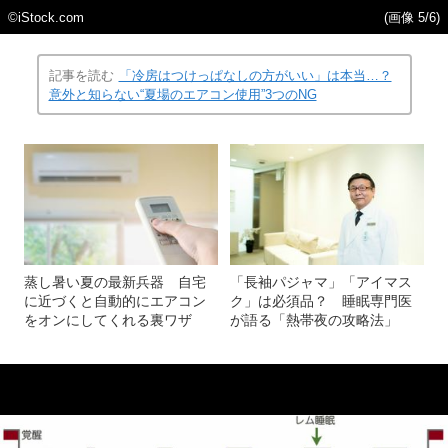
©iStock.com
(画像 5/6)
記事を読む
「冷房はつけっぱなしの方がいい」は本当…？
意外と知らない“夏場のエアコン使用”3つのNG
蒸し暑い夏の最新兵器 自宅
「長袖パジャマ」「アイマス
に近づくと自動的にエアコン
ク」は必須品？ 睡眠専門医
をオンにしてくれる裏ワザ
が語る「熱帯夜の攻略法」