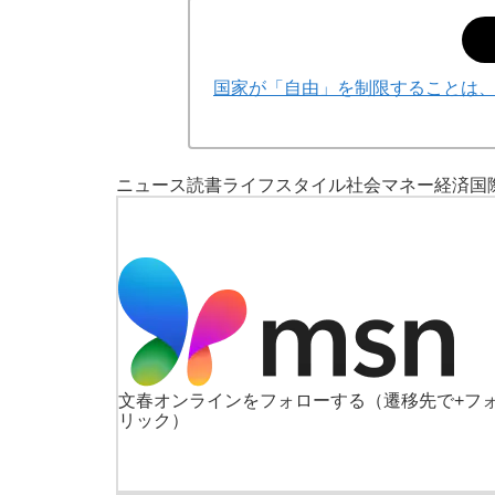
国家が「自由」を制限することは
ニュース
読書
ライフスタイル
社会
マネー
経済
国
文春オンラインをフォローする
（遷移先で+フ
リック）