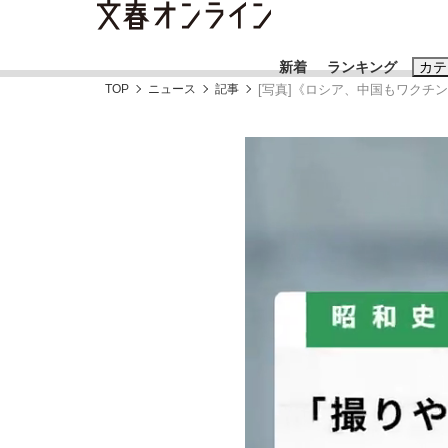
新着
ランキング
カテ
TOP
ニュース
記事
[写真]《ロシア、中国もワクチ
スクープ
ニュー
おすすめのキ
#藤田晋
#三
#玉木雄一郎
「90%は失敗する。でも…」本田圭佑が初め
終戦から81年