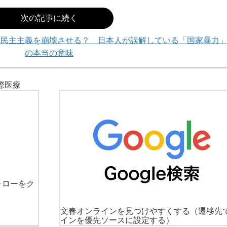
次の記事に続く
、民主主義を崩壊させる？ 日本人が誤解している「国家暴力
の本当の意味
際
医療
ォローをク
文春オンラインを見つけやすくする
（遷移先
インを優先ソースに設定する）