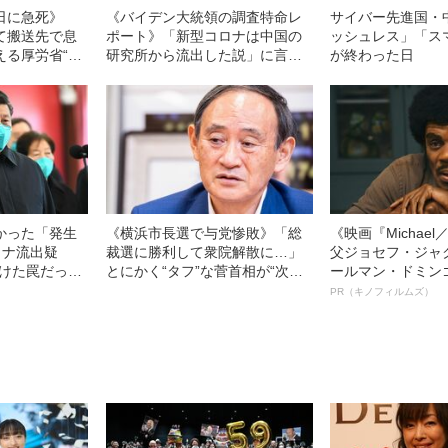
日に急死》
《バイデン大統領の調査特命レ
サイバー先進国・
て搬送先で息
ポート》「新型コロナは中国の
ッシュレス」「ス
える厚労省“副
研究所から流出した説」に言及
が終わった日
した“機密指定の内容”とは
かった「発生
《横浜市長選で与党惨敗》「総
《映画『Michae
ロナ流出疑
裁選に勝利して衆院解散に…」
父ジョセフ・ジャ
掛けた罠だっ
とにかく“タフ”な菅首相が“次に
ールマン・ドミン
期待”し続ける理由
ルインタビュー“
PR（キノフィルムズ）
名優、複雑な父親
語る”《日本興収7