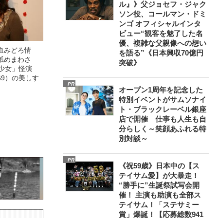
ル』》父ジョセフ・ジャク
ソン役、コールマン・ドミ
ンゴ オフィシャルインタ
ビュー“観客を魅了した名
優、複雑な父親像への想い
血みどろ情
を語る”《日本興収70億円
舐めまわさ
突破》
美少女」怪演
69）の美しす
PR
オープン1周年を記念した
特別イベントがサムソナイ
ト・ブラックレーベル銀座
店で開催 仕事も人生も自
分らしく～笑顔あふれる特
別対談～
PR
《祝59歳》日本中の【ス
テイサム愛】が大暴走！
“勝手に”生誕祭試写会開
催！ 主演も助演も全部ス
テイサム！「ステサミー
賞」爆誕！【応募総数941