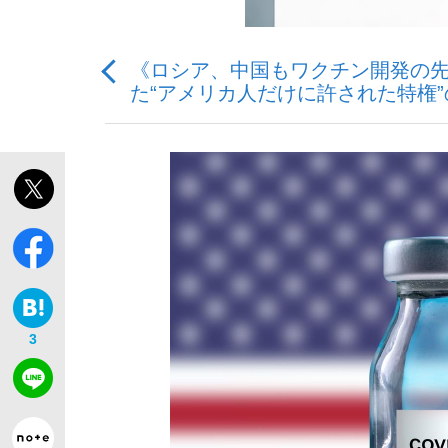
《ロシア、中国もワクチン開発の
た“アメリカ人だけに許された特権”
「敗因分析は一切聞かれなかった」侍ジャパン選
キングの誕生を、目撃せよ。
the Style
3
「目標達成できなかったからと言って…」サッ