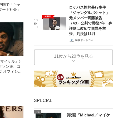
中国で「キャ
ロケバス性的暴行事件
マート社会」
「ジャングルポケット」
NEW
元メンバー斉藤被告
10
（43）公判で懲役7年 弁
位
10
護側は改めて無罪を主
張、判決は11月
時事ドットコム
11位から20位を見る
l／マイケル』》
クソン役、コ
ゴ オフィシャ
観客を魅了した
像への想いを
0億円突破》
SPECIAL
PR
《映画『Michael／マイケ