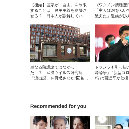
【後編】国家が「自由」を制限
《ワクチン接種翌
することは、民主主義を崩壊さ
「主人は泡をふい
せる？ 日本人が誤解している
絶えた」遺族が訴
「国家暴力」の本当の意味
反応調査”の問題点
単なる陰謀論ではなかっ
トランプも引っ掛
た…？ 武漢ウイルス研究所
源論争」 “新型コ
「流出説」を再燃させた“匿名専
惑”は習近平が仕
門家集団”の正体
た！
Recommended for you