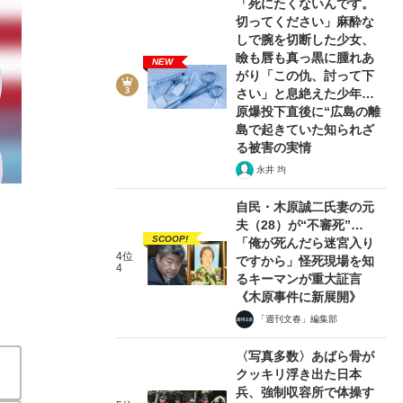
「死にたくないんです。
切ってください」麻酔な
しで腕を切断した少女、
瞼も唇も真っ黒に腫れあ
NEW
がり「この仇、討って下
さい」と息絶えた少年…
原爆投下直後に“広島の離
2/3
島で起きていた知られざ
る被害の実情
永井 均
自民・木原誠二氏妻の元
夫（28）が“不審死”…
SCOOP!
「俺が死んだら迷宮入り
4位
ですから」怪死現場を知
4
るキーマンが重大証言
《木原事件に新展開》
「週刊文春」編集部
〈写真多数〉あばら骨が
クッキリ浮き出た日本
兵、強制収容所で体操す