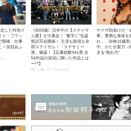
記念した特別イ
《祝59歳》日本中の【ステイサ
ヤクザ顔負けの「
イト・ブラッ
ム愛】が大暴走！ “勝手に”生誕
事」豊満な身体を
で開催 仕事
祭試写会開催！ 主演も助演も全
れ…「自称16歳
く～笑顔あふ
部ステイサム！「ステサミー
中、かたせ梨乃（
賞」爆誕！【応募総数941票 全
ぎる“熟れ方”
54作品の栄冠に輝いた作品とは
パン）
ー!?】
PR（（株）キノフィルムズ）