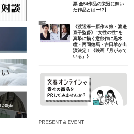
票 全54作品の栄冠に輝い
た作品とはー!?】
PR
《渡辺淳一原作＆娘・渡邉
直子監督》“女性の性”を
真摯に描く意欲作に黒木
瞳・西岡德馬・吉田羊が出
演決定！《映画『月がみて
いる』》
PRESENT & EVENT