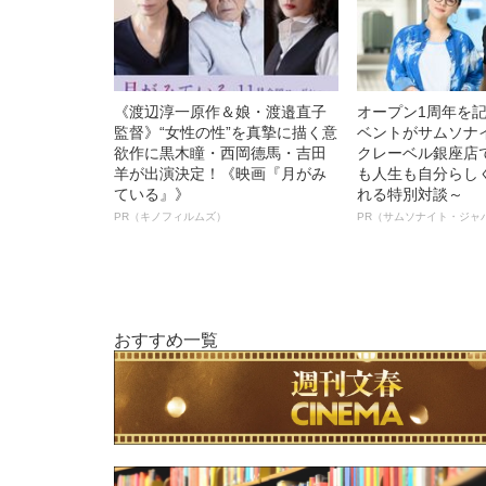
《渡辺淳一原作＆娘・渡邉直子
オープン1周年を
監督》“女性の性”を真摯に描く意
ベントがサムソナ
欲作に黒木瞳・西岡德馬・吉田
クレーベル銀座店
羊が出演決定！《映画『月がみ
も人生も自分らし
ている』》
れる特別対談～
PR（キノフィルムズ）
PR（サムソナイト・ジャ
おすすめ一覧