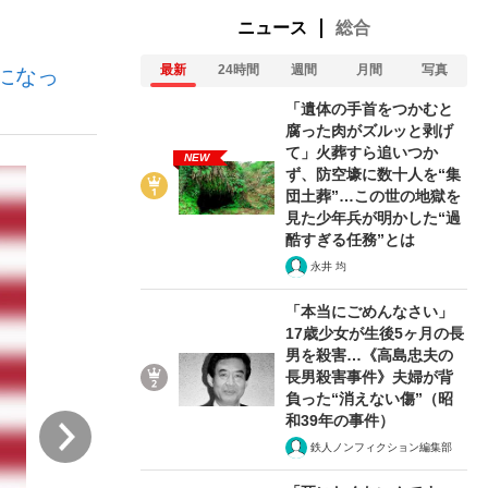
ニュース
総合
最新
24時間
週間
月間
写真
になっ
ない資産運用のすべて
「遺体の手首をつかむと
腐った肉がズルッと剥げ
て」火葬すら追いつか
NEW
ず、防空壕に数十人を“集
が悲しい」『北の国から』倉本聰氏（91...
団土葬”…この世の地獄を
見た少年兵が明かした“過
酷すぎる任務”とは
永井 均
「本当にごめんなさい」
17歳少女が生後5ヶ月の長
男を殺害…《高島忠夫の
長男殺害事件》夫婦が背
負った“消えない傷”（昭
和39年の事件）
次
鉄人ノンフィクション編集部