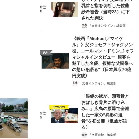
乳首と指を切断した佐藤
8位
8
紗希被告（当時23）に下
された判決
「文春オンライン」編集部
《映画『Michael／マイケ
ル』》父ジョセフ・ジャクソン
役、コールマン・ドミンゴ オフ
PR
ィシャルインタビュー“観客を
魅了した名優、複雑な父親像へ
の想いを語る”《日本興収70億
円突破》
「文春オンライン」編集部
「眼鏡の縁が、頭蓋骨と
おぼしき骨片に溶け込
SCOOP!
み…」広島の原爆で全滅
9位
した一家の“異形の遺
9
骨”を初公開〈遺族が語
る〉
「文藝春秋」編集部