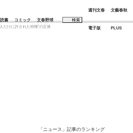
週刊文春
文藝春秋
読書
コミック
文春野球
検索
人だけに許された特権”の正体
電子版
PLUS
インタビュー
読書
#松田聖子
む将棋
BC日本代表“敗戦”の真実 選手が明かす...
「ニュース」記事のランキング