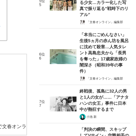
5位
る少女…カラー化した写
5
真で振り返る“戦時下のリ
アル”
「文春オンライン」編集部
」
「本当にごめんなさい」
生後5ヵ月の赤ん坊を風呂
に沈めて殺害…人気タレ
ント高島忠夫から「長男
6位
6
を奪った」17歳家政婦の
闇深さ（昭和39年の事
件）
「文春オンライン」編集部
終戦後、孤島に32人の男
と1人の女が……「アナタ
7位
ハンの女王」事件に日本
7
中が熱狂するまで
小池 新
で文春オンラ
「判決の瞬間、スキップ
してVサイン」交際相手の