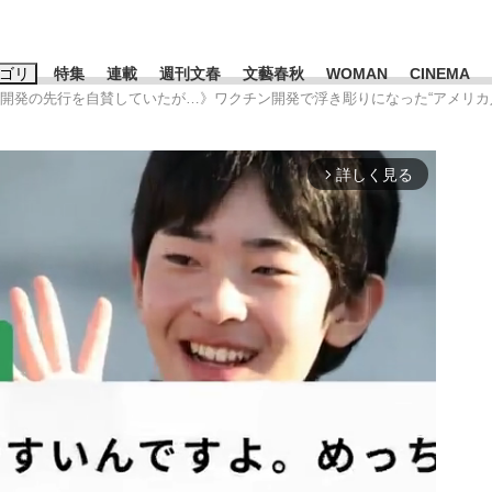
ゴリ
特集
連載
週刊文春
文藝春秋
WOMAN
CINEMA
ン開発の先行を自賛していたが…》ワクチン開発で浮き彫りになった“アメリカ
キーワード入力
ス
エンタメ
ライフ
ビジネス
詳しく見る
arrow_forward_ios
ーワードタグ一覧
山凌輝
#高市早苗
#後藤真希
#森岡毅
#城彰二
#内田有紀
観る将棋、読
#亀和田武
て明かした日本代表監督に...
「最悪の空気のまま解散」W