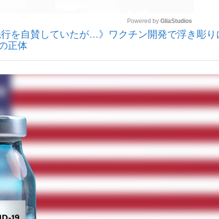
Powered by 
GliaStudios
先行を自賛していたが…》ワクチン開発で浮き彫り
いまさら聞け
の正体
Mute
手が証言した“NPB聞...
「クマが悪者扱いされているの
もっと見る
カー日本代表・森保一監督...