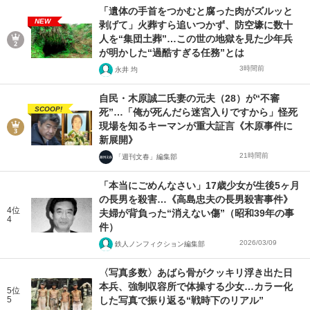
「遺体の手首をつかむと腐った肉がズルッと
NEW
剥げて」火葬すら追いつかず、防空壕に数十
人を“集団土葬”…この世の地獄を見た少年兵
が明かした“過酷すぎる任務”とは
3時間前
永井 均
自民・木原誠二氏妻の元夫（28）が“不審
SCOOP!
死”…「俺が死んだら迷宮入りですから」怪死
現場を知るキーマンが重大証言《木原事件に
新展開》
21時間前
「週刊文春」編集部
「本当にごめんなさい」17歳少女が生後5ヶ月
の長男を殺害…《高島忠夫の長男殺害事件》
4位
夫婦が背負った“消えない傷”（昭和39年の事
4
件）
2026/03/09
鉄人ノンフィクション編集部
〈写真多数〉あばら骨がクッキリ浮き出た日
本兵、強制収容所で体操する少女…カラー化
5位
5
した写真で振り返る“戦時下のリアル”