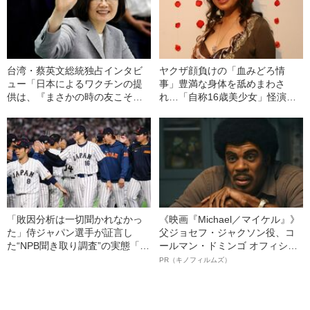
台湾・蔡英文総統独占インタビ
ヤクザ顔負けの「血みどろ情
ュー「日本によるワクチンの提
事」豊満な身体を舐めまわさ
供は、『まさかの時の友こそ真
れ…「自称16歳美少女」怪演
の友』の証です」
中、かたせ梨乃（69）の美しす
ぎる“熟れ方”
「敗因分析は一切聞かれなかっ
《映画『Michael／マイケル』》
た」侍ジャパン選手が証言し
父ジョセフ・ジャクソン役、コ
た“NPB聞き取り調査”の実態「選
ールマン・ドミンゴ オフィシャ
手から次期監督の要求は…」
ルインタビュー“観客を魅了した
PR（キノフィルムズ）
名優、複雑な父親像への想いを
語る”《日本興収70億円突破》