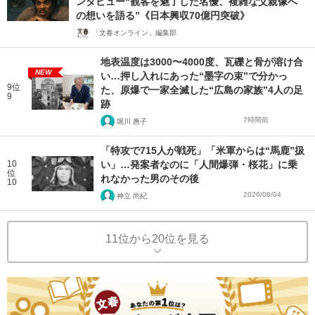
ンタビュー“観客を魅了した名優、複雑な父親像へ
の想いを語る”《日本興収70億円突破》
「文春オンライン」編集部
地表温度は3000〜4000度、瓦礫と骨が溶け合
NEW
い…押し入れにあった“墨字の束”で分かっ
9位
た、原爆で一家全滅した“広島の家族”4人の足
9
跡
7時間前
堀川 惠子
「特攻で715人が戦死」「米軍からは“馬鹿”扱
10
い」…発案者なのに「人間爆弾・桜花」に乗
位
れなかった男のその後
10
2026/08/04
神立 尚紀
11位から20位を見る