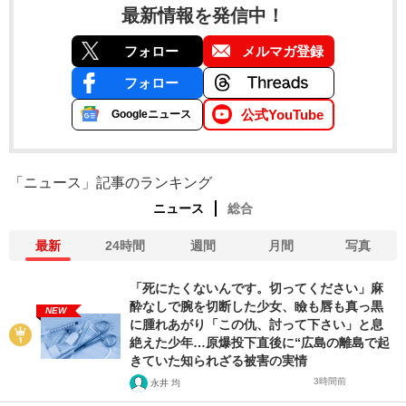
最新情報を発信中！
フォロー
メルマガ登録
フォロー
公式YouTube
Googleニュース
「ニュース」記事のランキング
ニュース
総合
最新
24時間
週間
月間
写真
「死にたくないんです。切ってください」麻
酔なしで腕を切断した少女、瞼も唇も真っ黒
NEW
に腫れあがり「この仇、討って下さい」と息
絶えた少年…原爆投下直後に“広島の離島で起
きていた知られざる被害の実情
3時間前
永井 均