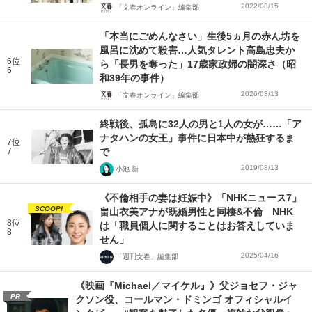
2022/08/15
「文春オンライン」編集部
「本当にごめんなさい」生後5ヵ月の赤ん坊を
風呂に沈めて殺害…人気タレント高島忠夫か
6位
ら「長男を奪った」17歳家政婦の闇深さ（昭
6
和39年の事件）
2026/03/13
「文春オンライン」編集部
終戦後、孤島に32人の男と1人の女が……「ア
ナタハンの女王」事件に日本中が熱狂するま
7位
7
で
2019/08/13
小池 新
《不倫相手の妻は妊娠中》「NHKニュース7」
SCOOP!
畠山衣美アナが既婚男性と同棲&不倫 NHK
8位
は「職員個人に関することはお答えしていま
8
せん」
2025/04/16
「週刊文春」編集部
《映画『Michael／マイケル』》父ジョセフ・ジャ
PR
クソン役、コールマン・ドミンゴ オフィシャルイ