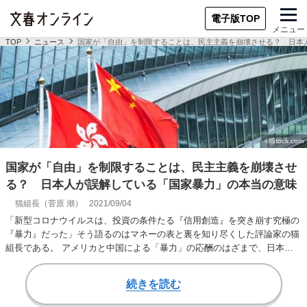
電子版TOP
メニュー
TOP
ニュース
国家が「自由」を制限することは、民主主義を崩壊させる？ 日本
国家が「自由」を制限することは、民主主義を崩壊させ
る？ 日本人が誤解している「国家暴力」の本当の意味
猫組長（菅原 潮）
2021/09/04
「新型コロナウイルスは、投資の条件たる『信用創造』を突き崩す究極の
『暴力』だった」そう語るのはマネーの表と裏を知り尽くした評論家の猫
組長である。 アメリカと中国による「暴力」の応酬のはざまで、日本の
〈投資家たちの取る…
続きを読む