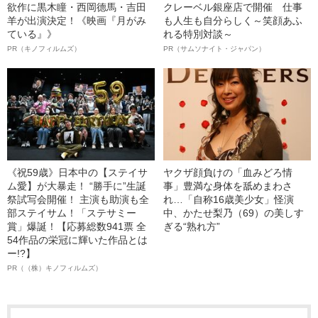
欲作に黒木瞳・西岡德馬・吉田
クレーベル銀座店で開催 仕事
羊が出演決定！《映画『月がみ
も人生も自分らしく～笑顔あふ
ている』》
れる特別対談～
PR（キノフィルムズ）
PR（サムソナイト・ジャパン）
《祝59歳》日本中の【ステイサ
ヤクザ顔負けの「血みどろ情
ム愛】が大暴走！ “勝手に”生誕
事」豊満な身体を舐めまわさ
祭試写会開催！ 主演も助演も全
れ…「自称16歳美少女」怪演
部ステイサム！「ステサミー
中、かたせ梨乃（69）の美しす
賞」爆誕！【応募総数941票 全
ぎる“熟れ方”
54作品の栄冠に輝いた作品とは
ー!?】
PR（（株）キノフィルムズ）