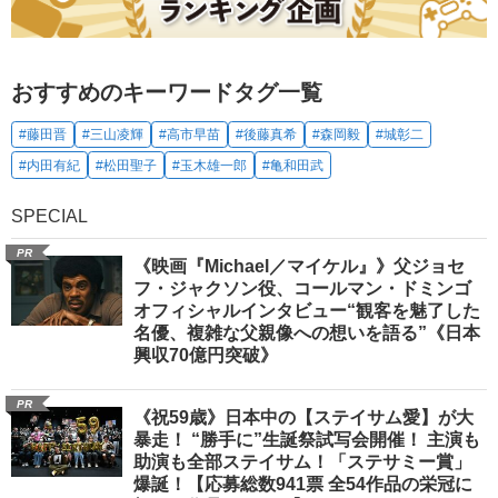
おすすめのキーワードタグ一覧
#藤田晋
#三山凌輝
#高市早苗
#後藤真希
#森岡毅
#城彰二
#内田有紀
#松田聖子
#玉木雄一郎
#亀和田武
SPECIAL
PR
《映画『Michael／マイケル』》父ジョセ
フ・ジャクソン役、コールマン・ドミンゴ
オフィシャルインタビュー“観客を魅了した
名優、複雑な父親像への想いを語る”《日本
興収70億円突破》
PR
《祝59歳》日本中の【ステイサム愛】が大
暴走！ “勝手に”生誕祭試写会開催！ 主演も
助演も全部ステイサム！「ステサミー賞」
爆誕！【応募総数941票 全54作品の栄冠に