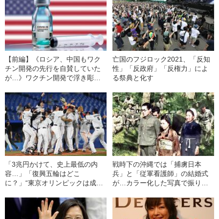
【前編】《ロシア、中国もワク
亡国のフジロック2021、「反知
チン開発の先行を自賛していた
性」「反政府」「反権力」によ
が…》ワクチン開発で浮き彫り
る祭典と化す
になった“アメリカ人だけに許さ
れた特権”の正体
「3兆円かけて、史上最低の内
戦時下の沖縄では「捕虜日本
容…」「復興五輪はどこ
兵」と「従軍看護師」の結婚式
に？」“東京オリンピックは成功
が…カラー化した写真で振り返
したかアンケート”結果発表 大
る第二次世界大戦の“リアル”
会運営に“ダメ出し”連発《成功だ
ったは18％》