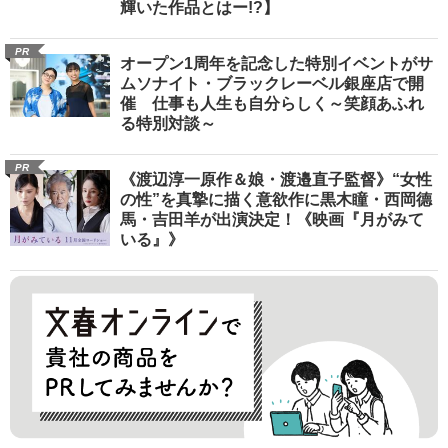
輝いた作品とはー!?】
PR
オープン1周年を記念した特別イベントがサ
ムソナイト・ブラックレーベル銀座店で開
催 仕事も人生も自分らしく～笑顔あふれ
る特別対談～
PR
《渡辺淳一原作＆娘・渡邉直子監督》“女性
の性”を真摯に描く意欲作に黒木瞳・西岡德
馬・吉田羊が出演決定！《映画『月がみて
いる』》