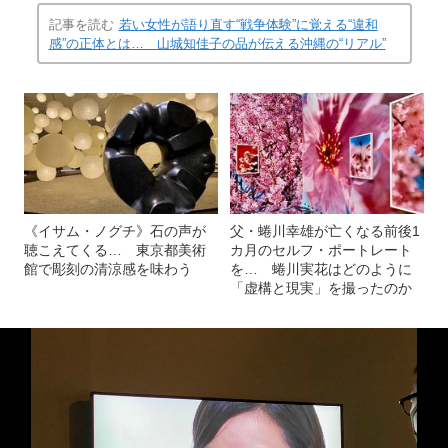
記事を読む
若い女性が語り直す“戦争体験”に覚える“違和
感”の正体とは… 山城知佳子の品が伝える沖縄の“リアル”
《イサム・ノグチ》石の声が
父・蜷川幸雄が亡くなる前後1
聴こえてくる… 東京都美術
カ月のセルフ・ポートレート
館で彫刻の清涼感を味わう
を… 蜷川実花はどのように
「虚構と現実」を撮ったのか