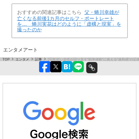
おすすめの関連記事はこちら
父・蜷川幸雄が
亡くなる前後1カ月のセルフ・ポートレート
を… 蜷川実花はどのように「虚構と現実」を
撮ったのか
エンタメ
アート
TOP
エンタメ
記事
[写真]若い女性が語り直す“戦争体験”に覚える“違和感”の