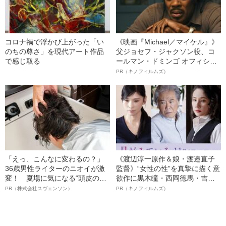
コロナ禍で浮かび上がった「い
《映画『Michael／マイケル』》
のちの尊さ」を現代アート作品
父ジョセフ・ジャクソン役、コ
で感じ取る
ールマン・ドミンゴ オフィシャ
ルインタビュー“観客を魅了した
PR（キノフィルムズ）
名優、複雑な父親像への想いを
語る”《日本興収70億円突破》
「えっ、こんなに変わるの？」
《渡辺淳一原作＆娘・渡邉直子
36歳男性ライターのニオイが激
監督》“女性の性”を真摯に描く意
変！ 夏場に気になる“頭皮のニ
欲作に黒木瞳・西岡德馬・吉田
オイ”や“ベタつき”を解消す
羊が出演決定！《映画『月がみ
PR（株式会社スヴェンソン）
PR（キノフィルムズ）
る、“ウィッグのスペシャリス
ている』》
ト”が生み出した徹底ケアとは