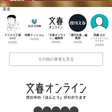
著者
ドリヤス工場
時事ドットコム
「文春オンライ
「週刊文春」編
髙橋 大介
ン」編集部
集部
漫画家
ノンフィクション
3時間前
ライター
3時間前
4時間前
3時間前
4時間前
その他の著者を見る