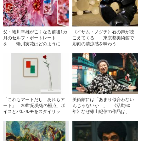
父・蜷川幸雄が亡くなる前後1カ
《イサム・ノグチ》石の声が聴
月のセルフ・ポートレート
こえてくる… 東京都美術館で
を… 蜷川実花はどのように
彫刻の清涼感を味わう
「虚構と現実」を撮ったのか
「これもアートだし、あれもア
美術館には「あまり似合わない
ート」 20世紀美術の極点、ボ
んじゃないか…」 《活動60
イスとパレルモをスタイリッシ
年》なぜ篠山紀信の作品は、東
ュな美術館で楽しむ
京都写真美術館で今まで展示さ
れなかったのか