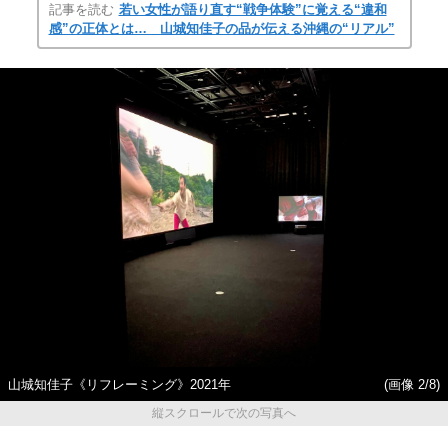
記事を読む
若い女性が語り直す“戦争体験”に覚える“違和
感”の正体とは… 山城知佳子の品が伝える沖縄の“リアル”
山城知佳子《リフレーミング》2021年
(画像 2/8)
縦スクロールで次の写真へ