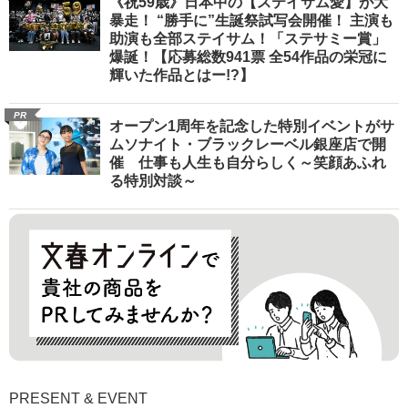
《祝59歳》日本中の【ステイサム愛】が大
暴走！ “勝手に”生誕祭試写会開催！ 主演も
助演も全部ステイサム！「ステサミー賞」
爆誕！【応募総数941票 全54作品の栄冠に
輝いた作品とはー!?】
PR
オープン1周年を記念した特別イベントがサ
ムソナイト・ブラックレーベル銀座店で開
催 仕事も人生も自分らしく～笑顔あふれ
る特別対談～
PRESENT & EVENT