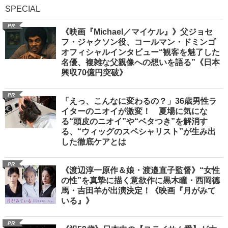
SPECIAL
PR
《映画『Michael／マイケル』》父ジョセ
フ・ジャクソン役、コールマン・ドミンゴ
オフィシャルインタビュー“観客を魅了した
名優、複雑な父親像への想いを語る”《日本
興収70億円突破》
PR
「えっ、こんなに変わるの？」36歳男性ラ
イターのニオイが激変！ 夏場に気にな
る“頭皮のニオイ”や“ベタつき”を解消す
る、“ウィッグのスペシャリスト”が生み出
した徹底ケアとは
PR
《渡辺淳一原作＆娘・渡邉直子監督》“女性
の性”を真摯に描く意欲作に黒木瞳・西岡德
馬・吉田羊が出演決定！《映画『月がみて
いる』》
PR