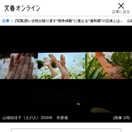
記事に戻る
記事
[写真]若い女性が語り直す“戦争体験”に覚える“違和感”の正体とは… 
山城知佳子《土の人》2016年 作家蔵
(画像 1/8)