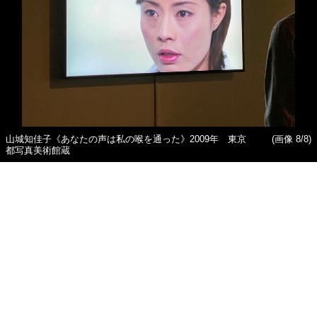
山城知佳子《あなたの声は私の喉を通った》2009年 東京
(画像 8/8)
都写真美術館蔵