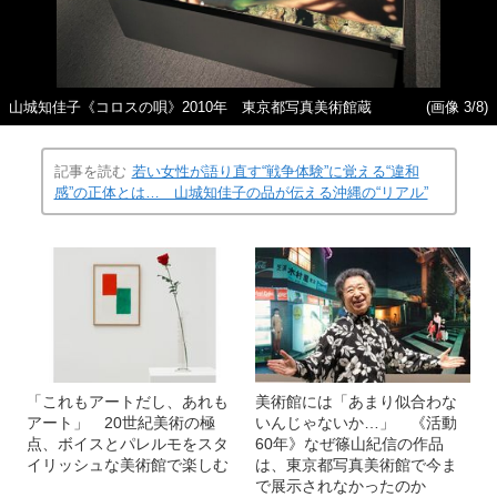
山城知佳子《コロスの唄》2010年 東京都写真美術館蔵
(画像 3/8)
記事を読む
若い女性が語り直す“戦争体験”に覚える“違和
感”の正体とは… 山城知佳子の品が伝える沖縄の“リアル”
「これもアートだし、あれも
美術館には「あまり似合わな
アート」 20世紀美術の極
いんじゃないか…」 《活動
点、ボイスとパレルモをスタ
60年》なぜ篠山紀信の作品
イリッシュな美術館で楽しむ
は、東京都写真美術館で今ま
で展示されなかったのか