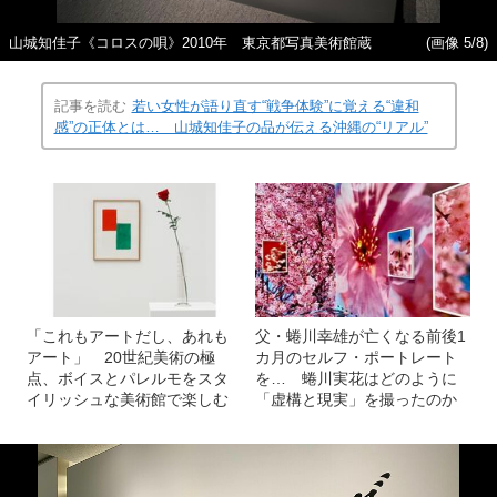
山城知佳子《コロスの唄》2010年 東京都写真美術館蔵
(画像 5/8)
記事を読む
若い女性が語り直す“戦争体験”に覚える“違和
感”の正体とは… 山城知佳子の品が伝える沖縄の“リアル”
「これもアートだし、あれも
父・蜷川幸雄が亡くなる前後1
アート」 20世紀美術の極
カ月のセルフ・ポートレート
点、ボイスとパレルモをスタ
を… 蜷川実花はどのように
イリッシュな美術館で楽しむ
「虚構と現実」を撮ったのか