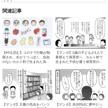
関連記事
【#3を読む】コロナで行動が制
【マンガ】2歳の子どもが1人で
限され、夫がうつっぽく…自由
着替えて保育所へ…カルト村で
のないカルト村で生まれた高田
生まれた子供が通う保育所の実
さんが感じた「村で暮らして良
態
かったこと」
【マンガ】大量の毛虫をパンツ
【マンガ】光GENJIに夢中だっ