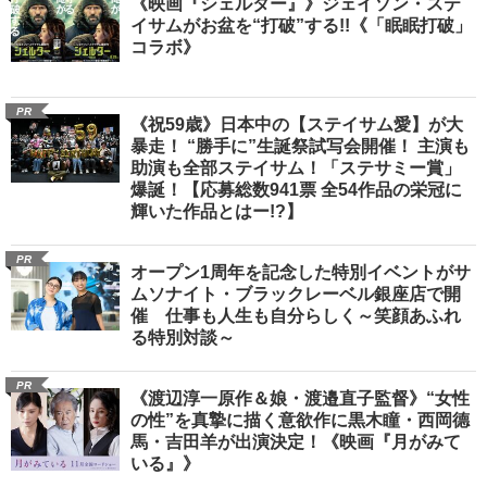
《映画『シェルター』》ジェイソン・ステ
イサムがお盆を“打破”する!!《「眠眠打破」
コラボ》
PR
《祝59歳》日本中の【ステイサム愛】が大
暴走！ “勝手に”生誕祭試写会開催！ 主演も
助演も全部ステイサム！「ステサミー賞」
爆誕！【応募総数941票 全54作品の栄冠に
輝いた作品とはー!?】
PR
オープン1周年を記念した特別イベントがサ
ムソナイト・ブラックレーベル銀座店で開
催 仕事も人生も自分らしく～笑顔あふれ
る特別対談～
PR
《渡辺淳一原作＆娘・渡邉直子監督》“女性
の性”を真摯に描く意欲作に黒木瞳・西岡德
馬・吉田羊が出演決定！《映画『月がみて
いる』》