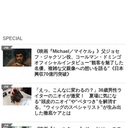
SPECIAL
PR
《映画『Michael／マイケル』》父ジョセ
フ・ジャクソン役、コールマン・ドミンゴ
オフィシャルインタビュー“観客を魅了した
名優、複雑な父親像への想いを語る”《日本
興収70億円突破》
PR
「えっ、こんなに変わるの？」36歳男性ラ
イターのニオイが激変！ 夏場に気にな
る“頭皮のニオイ”や“ベタつき”を解消す
る、“ウィッグのスペシャリスト”が生み出
した徹底ケアとは
PR