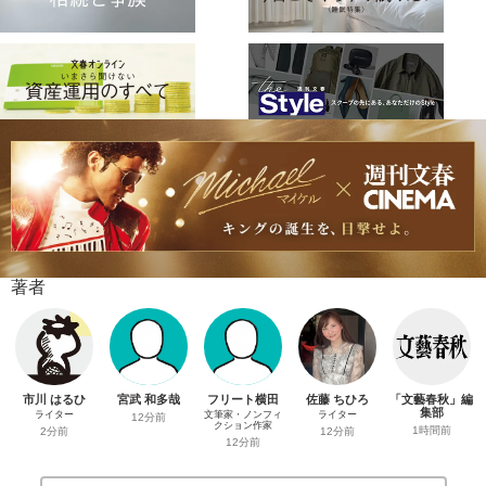
著者
市川 はるひ
宮武 和多哉
フリート横田
佐藤 ちひろ
「文藝春秋」編
集部
ライター
文筆家・ノンフィ
ライター
12分前
クション作家
1時間前
2分前
12分前
12分前