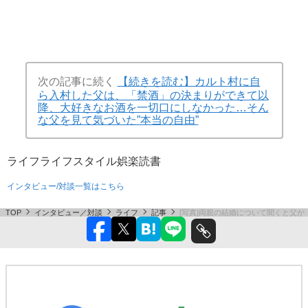
次の記事に続く
【続きを読む】カルト村に自
ら入村した父は、「禁酒」の決まりができて以
降、大好きなお酒を一切口にしなかった…そん
な父を見て気づいた”本当の自由”
ライフ
ライフスタイル
娯楽
読書
インタビュー/対談一覧はこちら
TOP
インタビュー／対談
ライフ
記事
[写真]両親の結婚について聞くと父