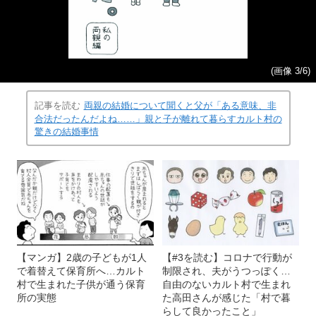
(画像 3/6)
記事を読む
両親の結婚について聞くと父が「ある意味、非
合法だったんだよね……」親と子が離れて暮らすカルト村の
驚きの結婚事情
【マンガ】2歳の子どもが1人
【#3を読む】コロナで行動が
で着替えて保育所へ…カルト
制限され、夫がうつっぽく…
村で生まれた子供が通う保育
自由のないカルト村で生まれ
所の実態
た高田さんが感じた「村で暮
らして良かったこと」