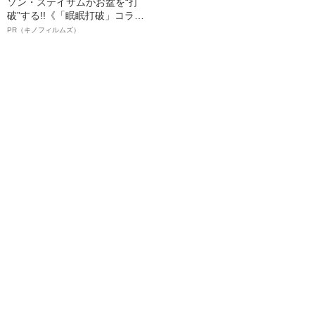
ソン・ステイサムがお盆を“打
破”する!!《「眠眠打破」コラ
ボ》
PR（キノフィルムズ）