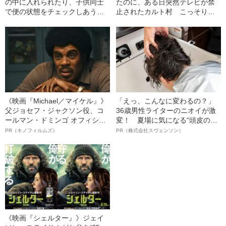
の中に入れられたり、子供同士
たのに、ある日突然テレビが禁
で便の状態をチェックしあうカ
止されたカルト村 こっそり見
ルト村の日常
たことがバレて怒られた男子の
顔が腫れていて…
《映画『Michael／マイケル』》
「えっ、こんなに変わるの？」
父ジョセフ・ジャクソン役、コ
36歳男性ライターのニオイが激
ールマン・ドミンゴ オフィシャ
変！ 夏場に気になる“頭皮のニ
ルインタビュー“観客を魅了した
オイ”や“ベタつき”を解消す
PR（キノフィルムズ）
PR（株式会社スヴェンソン）
名優、複雑な父親像への想いを
る、“ウィッグのスペシャリス
語る”《日本興収70億円突破》
ト”が生み出した徹底ケアとは
《映画『シェルター』》ジェイ