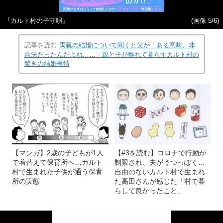
『カルト村の子守唄』
(画像 5/6)
記事を読む
両親の結婚について聞くと父が「ある意味、非
合法だったんだよね……」親と子が離れて暮らすカルト村の
驚きの結婚事情
【マンガ】2歳の子どもが1人
【#3を読む】コロナで行動が
で着替えて保育所へ…カルト
制限され、夫がうつっぽく…
村で生まれた子供が通う保育
自由のないカルト村で生まれ
所の実態
た高田さんが感じた「村で暮
らして良かったこと」