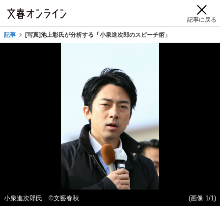
記事に戻る
記事
[写真]池上彰氏が分析する「小泉進次郎のスピーチ術」
小泉進次郎氏 ©文藝春秋
(画像 1/1)