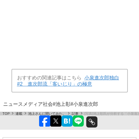
おすすめの関連記事はこちら
小泉進次郎独白
#2 進次郎流「客いじり」の極意
ニュース
メディア
社会
#池上彰
#小泉進次郎
TOP
連載
池上さんに聞いてみた。
記事
[写真]池上彰氏が分析する「小泉