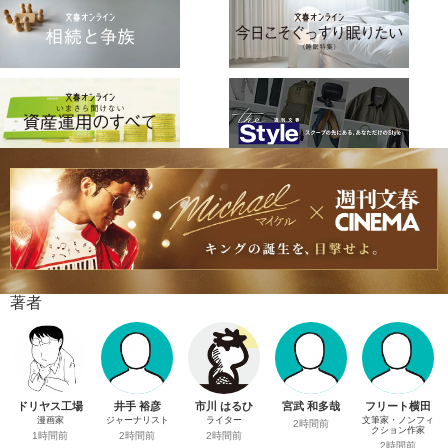
著者
ドリヤス工場
井手 裕彦
市川 はるひ
宮武 和多哉
フリート横田
漫画家
ジャーナリスト
ライター
文筆家・ノンフィ
2時間前
クション作家
1時間前
2時間前
2時間前
2時間前