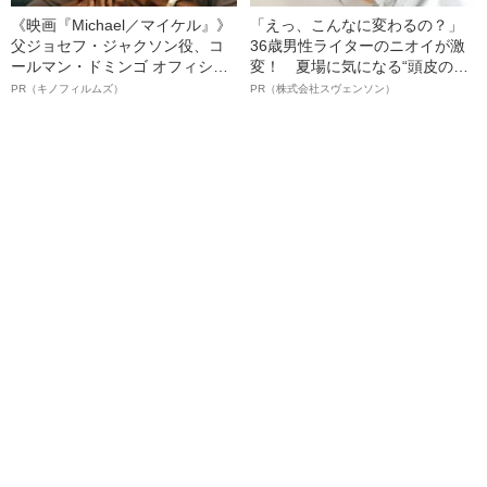
《映画『Michael／マイケル』》
「えっ、こんなに変わるの？」
父ジョセフ・ジャクソン役、コ
36歳男性ライターのニオイが激
ールマン・ドミンゴ オフィシャ
変！ 夏場に気になる“頭皮のニ
ルインタビュー“観客を魅了した
オイ”や“ベタつき”を解消す
PR（キノフィルムズ）
PR（株式会社スヴェンソン）
名優、複雑な父親像への想いを
る、“ウィッグのスペシャリス
語る”《日本興収70億円突破》
ト”が生み出した徹底ケアとは