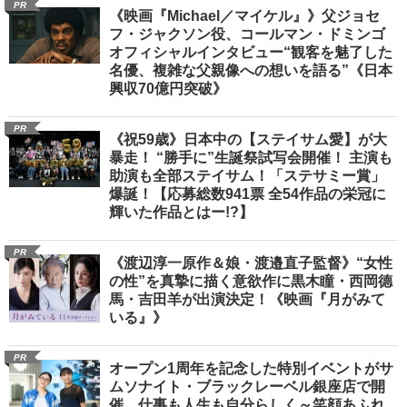
PR
《映画『Michael／マイケル』》父ジョセ
フ・ジャクソン役、コールマン・ドミンゴ
オフィシャルインタビュー“観客を魅了した
名優、複雑な父親像への想いを語る”《日本
興収70億円突破》
PR
《祝59歳》日本中の【ステイサム愛】が大
暴走！ “勝手に”生誕祭試写会開催！ 主演も
助演も全部ステイサム！「ステサミー賞」
爆誕！【応募総数941票 全54作品の栄冠に
輝いた作品とはー!?】
PR
《渡辺淳一原作＆娘・渡邉直子監督》“女性
の性”を真摯に描く意欲作に黒木瞳・西岡德
馬・吉田羊が出演決定！《映画『月がみて
いる』》
PR
オープン1周年を記念した特別イベントがサ
ムソナイト・ブラックレーベル銀座店で開
催 仕事も人生も自分らしく～笑顔あふれ