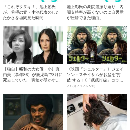
「これぞタヌキ！」池上彰氏
池上彰氏の衆院選振り返り「内
が、希望の党・小池代表のした
閣支持率が高くないのに自民党
たかさを垣間見た瞬間
が圧勝できた理由」
【独自】昭和の大女優・小川真
《映画『シェルター』》ジェイ
由美（享年86）が鹿児島で3月に
ソン・ステイサムがお盆を“打
死去していた 実娘が明かす
破”する!!《「眠眠打破」コラ
「毒母」の素顔と空白の晩年
ボ》
PR（キノフィルムズ）