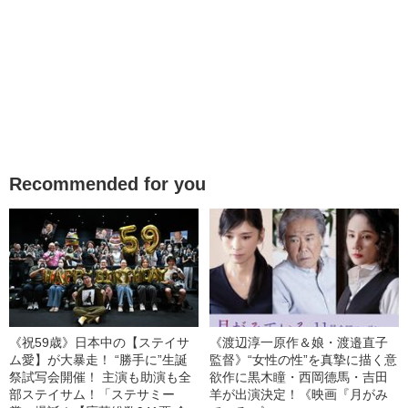
Recommended for you
《祝59歳》日本中の【ステイサ
《渡辺淳一原作＆娘・渡邉直子
ム愛】が大暴走！ “勝手に”生誕
監督》“女性の性”を真摯に描く意
祭試写会開催！ 主演も助演も全
欲作に黒木瞳・西岡德馬・吉田
部ステイサム！「ステサミー
羊が出演決定！《映画『月がみ