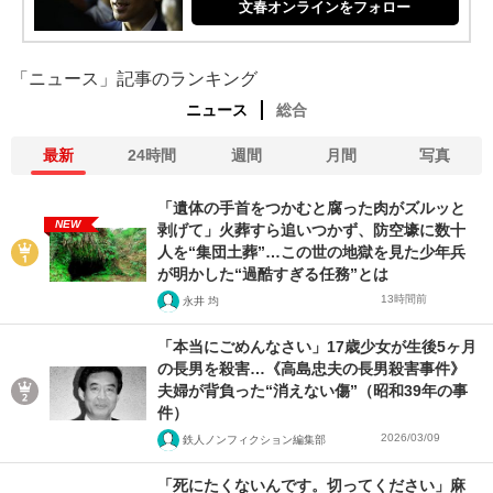
文春オンラインをフォロー
「ニュース」記事のランキング
ニュース
総合
最新
24時間
週間
月間
写真
「遺体の手首をつかむと腐った肉がズルッと
NEW
剥げて」火葬すら追いつかず、防空壕に数十
人を“集団土葬”…この世の地獄を見た少年兵
が明かした“過酷すぎる任務”とは
13時間前
永井 均
「本当にごめんなさい」17歳少女が生後5ヶ月
の長男を殺害…《高島忠夫の長男殺害事件》
夫婦が背負った“消えない傷”（昭和39年の事
件）
2026/03/09
鉄人ノンフィクション編集部
「死にたくないんです。切ってください」麻