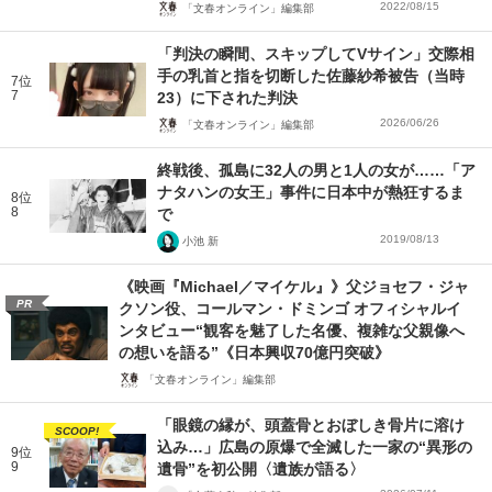
2022/08/15
「文春オンライン」編集部
「判決の瞬間、スキップしてVサイン」交際相
手の乳首と指を切断した佐藤紗希被告（当時
7位
7
23）に下された判決
2026/06/26
「文春オンライン」編集部
終戦後、孤島に32人の男と1人の女が……「ア
ナタハンの女王」事件に日本中が熱狂するま
8位
8
で
2019/08/13
小池 新
《映画『Michael／マイケル』》父ジョセフ・ジャ
PR
クソン役、コールマン・ドミンゴ オフィシャルイ
ンタビュー“観客を魅了した名優、複雑な父親像へ
の想いを語る”《日本興収70億円突破》
「文春オンライン」編集部
「眼鏡の縁が、頭蓋骨とおぼしき骨片に溶け
SCOOP!
込み…」広島の原爆で全滅した一家の“異形の
9位
9
遺骨”を初公開〈遺族が語る〉