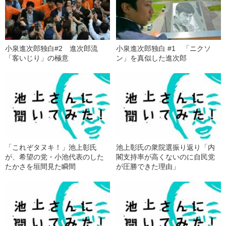
小泉進次郎独白#2 進次郎流
小泉進次郎独白 #1 「ニクソ
「客いじり」の極意
ン」を真似した進次郎
「これぞタヌキ！」池上彰氏
池上彰氏の衆院選振り返り「内
が、希望の党・小池代表のした
閣支持率が高くないのに自民党
たかさを垣間見た瞬間
が圧勝できた理由」