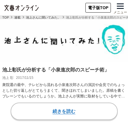
電子版TOP
メニュー
TOP
連載
池上さんに聞いてみた。
池上彰氏が分析する「小泉進次郎のスピー
池上彰氏が分析する「小泉進次郎のスピーチ術」
池上 彰
2017/11/15
衆院選の最中、テレビから流れる小泉進次郎さんの演説や会見でのちょっ
とした切り返しがとてもうまくて、聞きほれてしまいました。原稿を書く
ブレーンでもいるのでしょうか。池上さんが実際に取材をしている中で、
小泉さんの「スピ…
続きを読む