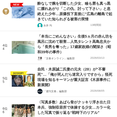
酔なしで腕を切断した少女、瞼も唇も真っ黒
NEW
に腫れあがり「この仇、討って下さい」と息
絶えた少年…原爆投下直後に“広島の離島で起
きていた知られざる被害の実情
13時間前
永井 均
「本当にごめんなさい」生後5ヵ月の赤ん坊を
風呂に沈めて殺害…人気タレント高島忠夫か
4位
ら「長男を奪った」17歳家政婦の闇深さ（昭
4
和39年の事件）
2026/03/13
「文春オンライン」編集部
自民・木原誠二氏妻の元夫（28）が“不審
SCOOP!
死”…「俺が死んだら迷宮入りですから」怪死
5位
現場を知るキーマンが重大証言《木原事件に
5
新展開》
2026/08/05
「週刊文春」編集部
〈写真多数〉あばら骨がクッキリ浮き出た日
本兵、強制収容所で体操する少女…カラー化
6位
6
した写真で振り返る“戦時下のリアル”