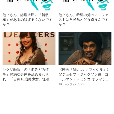
池上さん、総理大臣に「解散
池上さん、希望の党のマニフェ
権」があるのはずるくないです
ストは自民党とどう違うんです
か？
か？
ヤクザ顔負けの「血みどろ情
《映画『Michael／マイケル』》
事」豊満な身体を舐めまわさ
父ジョセフ・ジャクソン役、コ
れ…「自称16歳美少女」怪演
ールマン・ドミンゴ オフィシャ
中、かたせ梨乃（69）の美しす
ルインタビュー“観客を魅了した
PR（キノフィルムズ）
ぎる“熟れ方”
名優、複雑な父親像への想いを
語る”《日本興収70億円突破》