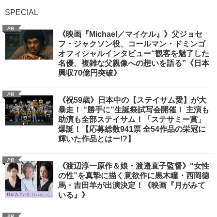
SPECIAL
PR
《映画『Michael／マイケル』》父ジョセ
フ・ジャクソン役、コールマン・ドミンゴ
オフィシャルインタビュー“観客を魅了した
名優、複雑な父親像への想いを語る”《日本
興収70億円突破》
PR
《祝59歳》日本中の【ステイサム愛】が大
暴走！ “勝手に”生誕祭試写会開催！ 主演も
助演も全部ステイサム！「ステサミー賞」
爆誕！【応募総数941票 全54作品の栄冠に
輝いた作品とはー!?】
PR
《渡辺淳一原作＆娘・渡邉直子監督》“女性
の性”を真摯に描く意欲作に黒木瞳・西岡德
馬・吉田羊が出演決定！《映画『月がみて
いる』》
PR