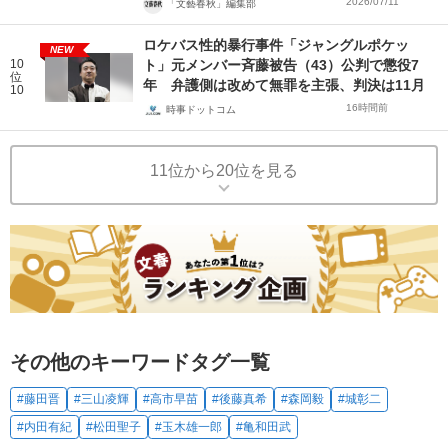
2026/07/11
「文藝春秋」編集部
ロケバス性的暴行事件「ジャングルポケッ
NEW
10
ト」元メンバー斉藤被告（43）公判で懲役7
位
年 弁護側は改めて無罪を主張、判決は11月
10
16時間前
時事ドットコム
11位から20位を見る
その他のキーワードタグ一覧
#藤田晋
#三山凌輝
#高市早苗
#後藤真希
#森岡毅
#城彰二
#内田有紀
#松田聖子
#玉木雄一郎
#亀和田武