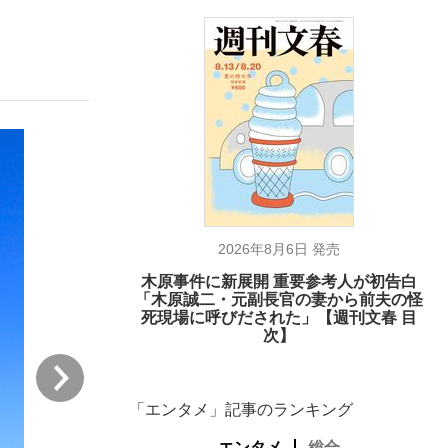
ない資産運用のすべて
が悲しい」『北の国から』倉本聰氏（91...
2026年8月6日 発売
木原事件に新展開 重要参考人が初告白
「木原誠二・元副長官の妻から前夫の怪
死現場に呼びだされた」【週刊文春 目
次】
次
「エンタメ」記事のランキング
エンタメ
総合