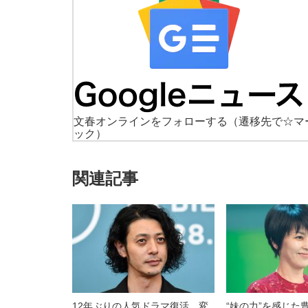
文春オンラインをフォローする
（遷移先で☆マ
ック）
関連記事
12年ぶりの人気ドラマ復活。変
“妹の力”を感じた