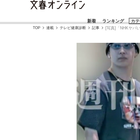
新着
ランキング
カテ
TOP
連載
テレビ健康診断
記事
[写真]「NHKヤ
スクープ
ニュー
おすすめのキ
#藤田晋
#三
#玉木雄一郎
「90%は失敗する。でも…」本田圭佑が初め
終戦から81年