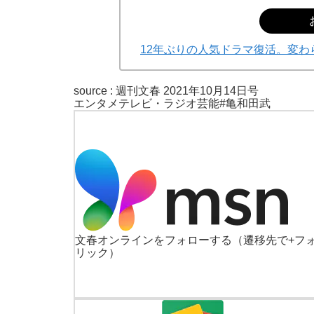
12年ぶりの人気ドラマ復活。変
source :
週刊文春 2021年10月14日号
エンタメ
テレビ・ラジオ
芸能
#亀和田武
文春オンラインをフォローする
（遷移先で+フ
リック）