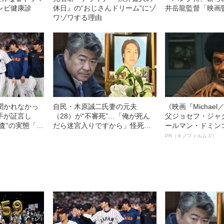
レビ健康診
休日』の“おじさんドリーム”にゾ
井岳龍監督「映画
ワゾワする理由
聞かれなかっ
自民・木原誠二氏妻の元夫
《映画『Michae
手が証言し
（28）が“不審死”…「俺が死ん
父ジョセフ・ジャ
調査”の実態「選
だら迷宮入りですから」怪死現
ールマン・ドミン
要求は…」
場を知るキーマンが重大証言
ルインタビュー“
PR（キノフィルムズ）
《木原事件に新展開》
名優、複雑な父親
語る”《日本興収7