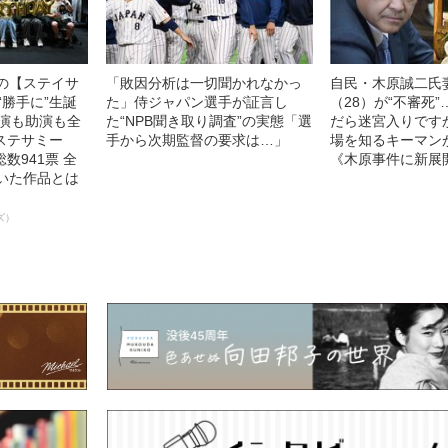
中の【ステイサ
「敗因分析は一切聞かれなかっ
自民・木原誠二氏
“勝手に”生誕
た」侍ジャパン選手が証言し
（28）が“不審死
主演も助演も全
た“NPB聞き取り調査”の実態「選
だら迷宮入りです
ステサミー
手から次期監督の要求は…」
場を知るキーマン
数941票 全
《木原事件に新展
輝いた作品とは
ズ）