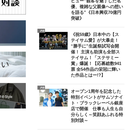
ビュー“観客を魅了した名
優、複雑な父親像への想い
を語る”《日本興収70億円
突破》
PR
《祝59歳》日本中の【ス
テイサム愛】が大暴走！
“勝手に”生誕祭試写会開
催！ 主演も助演も全部ス
テイサム！「ステサミー
賞」爆誕！【応募総数941
票 全54作品の栄冠に輝い
た作品とはー!?】
PR
オープン1周年を記念した
特別イベントがサムソナイ
ト・ブラックレーベル銀座
店で開催 仕事も人生も自
分らしく～笑顔あふれる特
別対談～