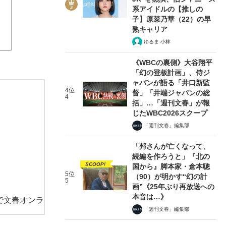
系アイドルの【推しの
子】原菜乃華（22）の早
熟キャリア
ゆるま 小林
《WBCの裏側》大谷翔平
「幻の登板計画」、侍ジ
ャパンが語る「井口新監
4位
督」「井端ジャパンの総
4
括」…「週刊文春」が報
じたWBC2026スクープ
「週刊文春」編集部
「邦さんが亡くなって、
続編を作ろうと」『北の
SCOOP!
国から』脚本家・倉本聰
5位
（90）が明かす“幻の計
5
画”《25年ぶり再放送への
本音は…》
で文春オンラ
「週刊文春」編集部