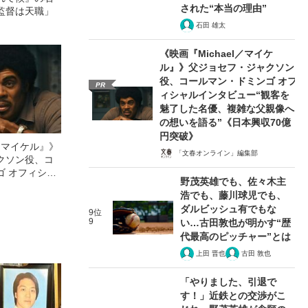
された“本当の理由”
監督は天職」
石田 雄太
《映画『Michael／マイケ
ル』》父ジョセフ・ジャクソン
役、コールマン・ドミンゴ オフ
PR
ィシャルインタビュー“観客を
魅了した名優、複雑な父親像へ
の想いを語る”《日本興収70億
円突破》
l／マイケル』》
「文春オンライン」編集部
クソン役、コ
ゴ オフィシャ
野茂英雄でも、佐々木主
観客を魅了した
浩でも、藤川球児でも、
像への想いを
ダルビッシュ有でもな
0億円突破》
9位
9
い…古田敦也が明かす“歴
代最高のピッチャー”とは
上田 晋也
古田 敦也
「やりました、引退で
す！」近鉄との交渉がこ