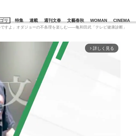
ゴリ
特集
連載
週刊文春
文藝春秋
WOMAN
CINEMA
バいですよ」オダジョーの不条理を楽しむ――亀和田武「テレビ健康診断」
キーワード入力
ス
エンタメ
ライフ
ビジネス
詳しく見る
arrow_forward_ios
ーワードタグ一覧
山凌輝
#高市早苗
#後藤真希
#森岡毅
#城彰二
#内田有紀
観る将棋、読
#亀和田武
て明かした日本代表監督に...
「最悪の空気のまま解散」W