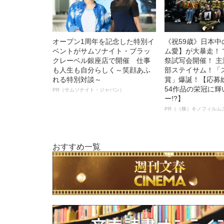
オープン1周年を記念した特別イ
《祝59歳》日本
ベントがサムソナイト・ブラッ
ム愛】が大暴走！ 
クレーベル銀座店で開催 仕事
祭試写会開催！ 
も人生も自分らしく～笑顔あふ
部ステイサム！「
れる特別対談～
賞」爆誕！【応募総
54作品の栄冠に
PR（サムソナイト・ジャパン）
ー!?】
PR（（株）キノフィルム
おすすめ一覧