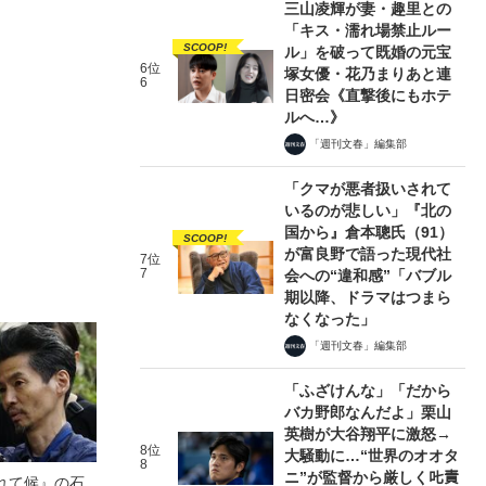
三山凌輝が妻・趣里との
「キス・濡れ場禁止ルー
SCOOP!
ル」を破って既婚の元宝
6位
塚女優・花乃まりあと連
6
日密会《直撃後にもホテ
ルへ…》
「週刊文春」編集部
「クマが悪者扱いされて
いるのが悲しい」『北の
国から』倉本聰氏（91）
SCOOP!
が富良野で語った現代社
7位
7
会への“違和感”「バブル
期以降、ドラマはつまら
なくなった」
「週刊文春」編集部
「ふざけんな」「だから
バカ野郎なんだよ」栗山
英樹が大谷翔平に激怒→
8位
大騒動に…“世界のオオタ
8
ニ”が監督から厳しく𠮟責
れて候』の石