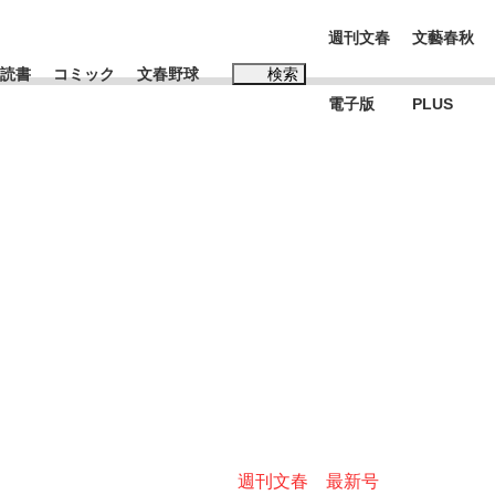
週刊文春
文藝春秋
読書
コミック
文春野球
検索
電子版
PLUS
インタビュー
読書
#松田聖子
む将棋
BC日本代表“敗戦”の真実 選手が明かす...
週刊文春 最新号