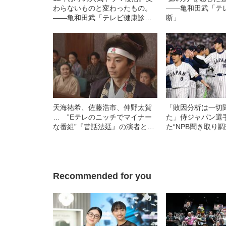
わらないものと変わったもの。
――亀和田武「テ
――亀和田武「テレビ健康診
断」
断」
天海祐希、佐藤浩市、仲野太賀
「敗因分析は一切
… ‟Eテレのニッチでマイナー
た」侍ジャパン選
な番組”『昔話法廷』の演者と脚
た“NPB聞き取り
本家が豪華すぎるワケ
手から次期監督の
Recommended for you