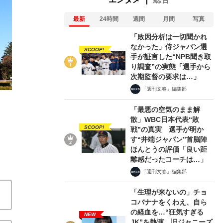
最新
24時間
週間
月間
写真
「敗因分析は一切聞かれ
なかった」侍ジャパン選
SCOOP!
手が証言した“NPB聞き取
り調査”の実態「選手から
次期監督の要求は…」
「NHKヤバいですよ」オダジョーの不条理を楽
「週刊文春」編集部
『オリバーな犬、（Gosh!!）このヤロウ』（NH
「最悪の空気のまま解
散」WBC日本代表“敗
関連記事
SCOOP!
戦”の真実 選手が明か
す“井端ジャパン”首脳陣
ほんとうの評価「良い距
12年ぶりの人気ドラマ復活。変わらないものと変わっ
離感だったコーチは…」
“妹の力”を感じた豊作な春ドラマ――亀和田武「テレビ
「週刊文春」編集部
休日』の“おじさんドリーム”にゾワゾワする理由
「生理が来ないの」チョ
コバナナをくわえ、自ら
の経血を…“狂気すぎる
NEW
JK”を熱演、旧ジャニーズ