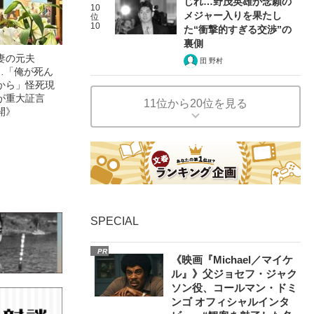
じれ…野茂英雄が念願の
10
メジャー入りを果たし
位
10
た“衝撃的すぎる交渉”の
裏側
妻の元夫
団 野村
”…「俺が死ん
から」怪死現
が重大証言
11位から20位を見る
開》
SPECIAL
PR
《映画『Michael／マイケ
ル』》父ジョセフ・ジャク
ソン役、コールマン・ドミ
ンゴ オフィシャルインタ