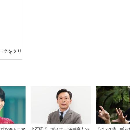
ークをクリ
豊作な春ドラマ
光石研『デザイナー 渋井直人の
『パンク侍、斬ら