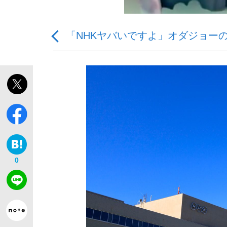
「NHKヤバいですよ」オダジョー
「敗因分析は一切聞かれなかった」侍ジャパン選
キングの誕生を、目撃せよ。
0
the Style
「目標達成できなかったからと言って…」サッ