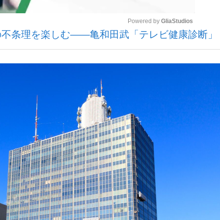
Powered by 
GliaStudios
の不条理を楽しむ――亀和田武「テレビ健康診断」
いまさら聞け
Mute
手が証言した“NPB聞...
「クマが悪者扱いされているの
もっと見る
カー日本代表・森保一監督...