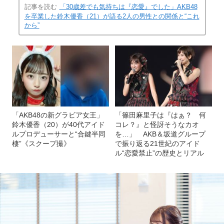
記事を読む
「30歳差でも気持ちは『恋愛』でした」AKB48
を卒業した鈴木優香（21）が語る2人の男性との関係と“これ
から”
「AKB48の新グラビア女王」
「篠田麻里子は『はぁ？ 何
鈴木優香（20）が40代アイド
コレ？』と怪訝そうなカオ
ルプロデューサーと“合鍵半同
を…」 AKB＆坂道グループ
棲”《スクープ撮》
で振り返る21世紀のアイド
ル“恋愛禁止”の歴史とリアル