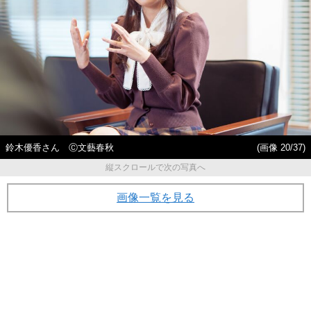
鈴木優香さん Ⓒ文藝春秋
(画像 20/37)
縦スクロールで次の写真へ
画像一覧を見る