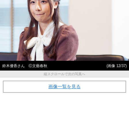
鈴木優香さん Ⓒ文藝春秋
(画像 12/37)
縦スクロールで次の写真へ
画像一覧を見る