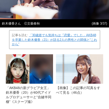
鈴木優香さん Ⓒ文藝春秋
(画像 3/37)
記事を読む
「30歳差でも気持ちは『恋愛』でした」AKB48
を卒業した鈴木優香（21）が語る2人の男性との関係と“これ
から”
「AKB48の新グラビア女王」
【画像】この記事の写真をす
鈴木優香（20）が40代アイド
べて見る（46点）
ルプロデューサーと“合鍵半同
棲”《スクープ撮》