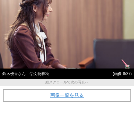
鈴木優香さん Ⓒ文藝春秋
(画像 8/37)
縦スクロールで次の写真へ
画像一覧を見る