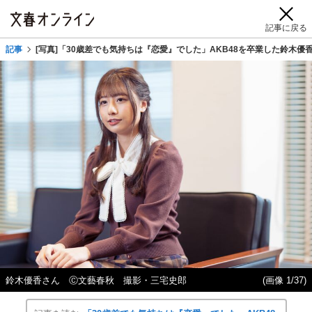
記事に戻る
記事
[写真]「30歳差でも気持ちは『恋愛』でした」AKB48を卒業した鈴木優
鈴木優香さん Ⓒ文藝春秋 撮影・三宅史郎
(画像 1/37)