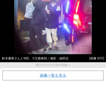
鈴木優香さんとW氏 ©文藝春秋／撮影・細田忠
(画像 6/37)
縦スクロールで次の写真へ
画像一覧を見る