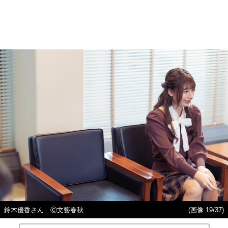
鈴木優香さん Ⓒ文藝春秋
(画像 19/37)