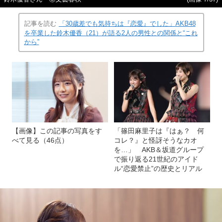
記事を読む
「30歳差でも気持ちは『恋愛』でした」AKB48
を卒業した鈴木優香（21）が語る2人の男性との関係と“これ
から”
【画像】この記事の写真をす
「篠田麻里子は『はぁ？ 何
べて見る（46点）
コレ？』と怪訝そうなカオ
を…」 AKB＆坂道グループ
で振り返る21世紀のアイド
ル“恋愛禁止”の歴史とリアル