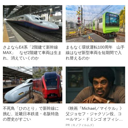
さよならE4系「2階建て新幹線
まもなく環状運転100周年 山手
MAX」 なぜ2階建て車両は生ま
線はなぜ新型車両を短期間で入
れ、消えていくのか
れ替えるのか
不死鳥「ひのとり」で新幹線に
《映画『Michael／マイケル』》
挑む、近畿日本鉄道・名阪特急
父ジョセフ・ジャクソン役、コ
の歴史がすごい
ールマン・ドミンゴ オフィシャ
ルインタビュー“観客を魅了した
PR（キノフィルムズ）