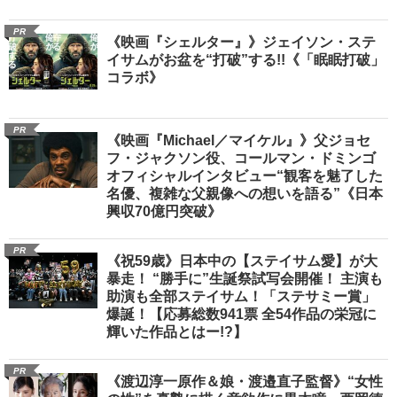
PR
《映画『シェルター』》ジェイソン・ステ
イサムがお盆を“打破”する!!《「眠眠打破」
コラボ》
PR
《映画『Michael／マイケル』》父ジョセ
フ・ジャクソン役、コールマン・ドミンゴ
オフィシャルインタビュー“観客を魅了した
名優、複雑な父親像への想いを語る”《日本
興収70億円突破》
PR
《祝59歳》日本中の【ステイサム愛】が大
暴走！ “勝手に”生誕祭試写会開催！ 主演も
助演も全部ステイサム！「ステサミー賞」
爆誕！【応募総数941票 全54作品の栄冠に
輝いた作品とはー!?】
PR
《渡辺淳一原作＆娘・渡邉直子監督》“女性