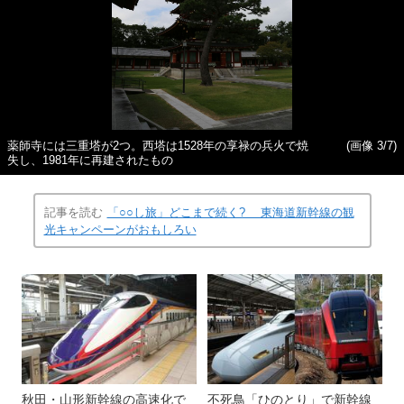
薬師寺には三重塔が2つ。西塔は1528年の享禄の兵火で焼
(画像 3/7)
失し、1981年に再建されたもの
記事を読む
「○○し旅」どこまで続く? 東海道新幹線の観
光キャンペーンがおもしろい
秋田・山形新幹線の高速化で
不死鳥「ひのとり」で新幹線