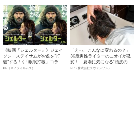
名優、複雑な父親像への想いを
語る”《日本興収70億円突破》
《映画『シェルター』》ジェイ
「えっ、こんなに変わるの？」
ソン・ステイサムがお盆を“打
36歳男性ライターのニオイが激
破”する!!《「眠眠打破」コラ
変！ 夏場に気になる“頭皮のニ
ボ》
オイ”や“ベタつき”を解消す
PR（キノフィルムズ）
PR（株式会社スヴェンソン）
る、“ウィッグのスペシャリス
ト”が生み出した徹底ケアとは