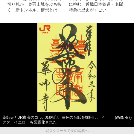
切り札か 奥羽山脈をぶち抜
に挑む、近畿日本鉄道・名阪
く「新トンネル」構想とは
特急の歴史がすごい
薬師寺とJR東海のコラボ御朱印。黄色の台紙を採用し、ド
(画像 4/7)
クターイエローも図案化された
縦スクロールで次の写真へ