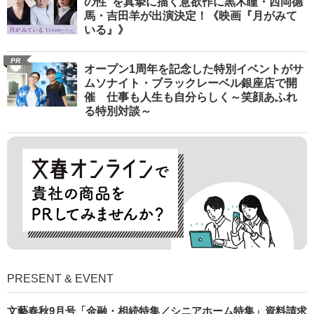
の性”を真摯に描く意欲作に黒木瞳・西岡德
馬・吉田羊が出演決定！《映画『月がみて
いる』》
PR
オープン1周年を記念した特別イベントがサ
ムソナイト・ブラックレーベル銀座店で開
催 仕事も人生も自分らしく～笑顔あふれ
る特別対談～
PRESENT & EVENT
文藝春秋9月号「金融・相続特集／シニアホーム特集」資料請求