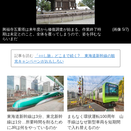
興福寺五重塔は来年度から修復調査が始まる。作業終了時
(画像 5/7)
期は未定とのこと。全体を覆ってしまうので、姿を拝むな
らいまだ
記事を読む
「○○し旅」どこまで続く? 東海道新幹線の観
光キャンペーンがおもしろい
東海道新幹線は3分、東北新幹
まもなく環状運転100周年 山
線は1分…所要時間を削るため
手線はなぜ新型車両を短期間
にJRは何をやっているのか
で入れ替えるのか