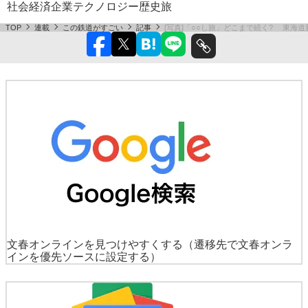
社会
経済
企業
テクノロジー
歴史
旅
TOP
連載
この鉄道がすごい
記事
[写真]「○○し旅」どこまで続く? 東海
文春オンラインを見つけやすくする
（遷移先で文春オンラ
インを優先ソースに設定する）