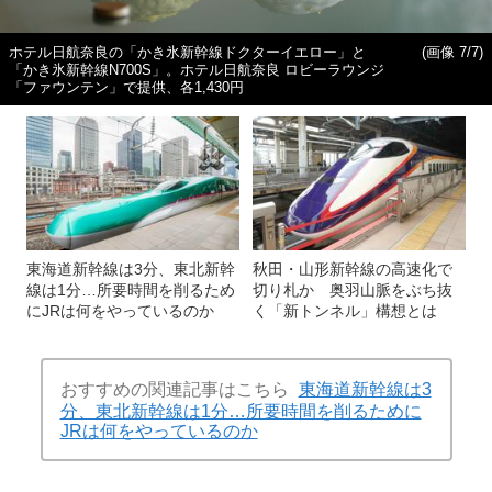
ホテル日航奈良の「かき氷新幹線ドクターイエロー」と
(画像 7/7)
「かき氷新幹線N700S」。ホテル日航奈良 ロビーラウンジ
「ファウンテン」で提供、各1,430円
東海道新幹線は3分、東北新幹
秋田・山形新幹線の高速化で
線は1分…所要時間を削るため
切り札か 奥羽山脈をぶち抜
にJRは何をやっているのか
く「新トンネル」構想とは
おすすめの関連記事はこちら
東海道新幹線は3
分、東北新幹線は1分…所要時間を削るために
JRは何をやっているのか