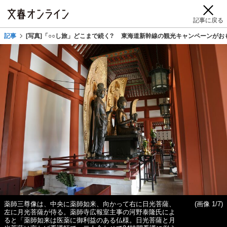
記事に戻る
記事
[写真]「○○し旅」どこまで続く? 東海道新幹線の観光キャンペーンがお
薬師三尊像は、中央に薬師如来、向かって右に日光菩薩、
(画像 1/7)
左に月光菩薩が侍る。薬師寺広報室主事の河野泰隆氏によ
ると「薬師如来は医薬に御利益のある仏様。日光菩薩と月