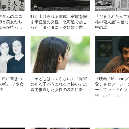
マダムのエロ
打ち上げられる遺体、家族を探
「だまされたんで
師と美女たち
す半狂乱の女性…北海道で起こ
格の殺人魔”を信
は何が待って
った「タイタニックに次ぐ世界2
中の涙
番目の海難事故」
手帳に書きつ
「子どもはつくらない」「障害
《映画『Michae
人斬」…“少女
のある子がうまれると怖い」15
父ジョセフ・ジャ
由
歳で被爆した女性の決断に医者
ールマン・ドミン
が激怒…彼女の人生を変えた“医
ルインタビュー“
PR（キノフィルムズ）
者からの衝撃的な一言”
名優、複雑な父親
語る”《日本興収7