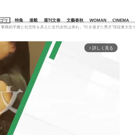
ゴリ
特集
連載
週刊文春
文藝春秋
WOMAN
CINEMA
して事務的手腕と社交性を具えた近代女性は来れ」“行き過ぎた秀才”現役東大生
キーワード入力
ス
エンタメ
ライフ
ビジネス
詳しく見る
arrow_forward_ios
ーワードタグ一覧
山凌輝
#高市早苗
#後藤真希
#森岡毅
#城彰二
#内田有紀
観る将棋、読
#亀和田武
て明かした日本代表監督に...
「最悪の空気のまま解散」W