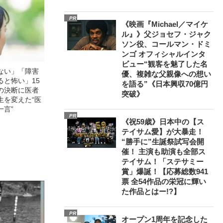
PR
《映画『Michael／マイケ
ル』》父ジョセフ・ジャク
ソン役、コールマン・ドミ
ンゴ オフィシャルインタ
ビュー“観客を魅了した名
ない」「障害
優、複雑な父親像への想い
ると怖い」15
を語る”《日本興収70億円
の決断に医者
突破》
生を変えた“医
一言”
PR
《祝59歳》日本中の【ス
テイサム愛】が大暴走！
“勝手に”生誕祭試写会開
催！ 主演も助演も全部ス
テイサム！「ステサミー
賞」爆誕！【応募総数941
票 全54作品の栄冠に輝い
た作品とはー!?】
PR
オープン1周年を記念した