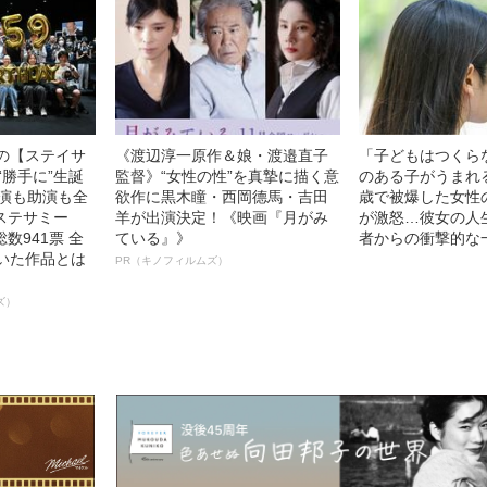
中の【ステイサ
《渡辺淳一原作＆娘・渡邉直子
「子どもはつくら
“勝手に”生誕
監督》“女性の性”を真摯に描く意
のある子がうまれ
主演も助演も全
欲作に黒木瞳・西岡德馬・吉田
歳で被爆した女性
ステサミー
羊が出演決定！《映画『月がみ
が激怒…彼女の人
数941票 全
ている』》
者からの衝撃的な
輝いた作品とは
PR（キノフィルムズ）
ズ）