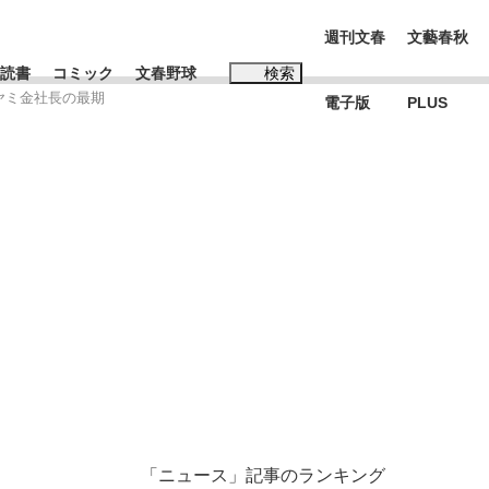
週刊文春
文藝春秋
読書
コミック
文春野球
検索
ヤミ金社長の最期
電子版
PLUS
インタビュー
読書
#松田聖子
む将棋
BC日本代表“敗戦”の真実 選手が明かす...
「ニュース」記事のランキング