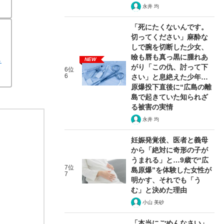
永井 均
「死にたくないんです。
切ってください」麻酔な
しで腕を切断した少女、
瞼も唇も真っ黒に腫れあ
ら
NEW
がり「この仇、討って下
6位
6
さい」と息絶えた少年…
原爆投下直後に“広島の離
島で起きていた知られざ
る被害の実情
永井 均
妊娠発覚後、医者と義母
から「絶対に奇形の子が
うまれる」と…9歳で“広
7位
島原爆”を体験した女性が
7
明かす、それでも「う
む」と決めた理由
小山 美砂
「本当にごめんなさい」