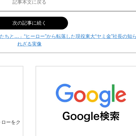
記事本文に戻る
次の記事に続く
ちと…」“ヒーロー”から転落した現役東大“ヤミ金”社長の知
れざる実像
ォローをク