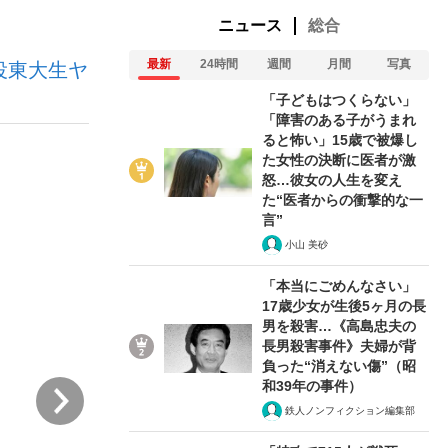
ニュース
総合
最新
24時間
週間
月間
写真
役東大生ヤ
ない資産運用のすべて
「子どもはつくらない」
「障害のある子がうまれ
ると怖い」15歳で被爆し
た女性の決断に医者が激
が悲しい」『北の国から』倉本聰氏（91...
怒…彼女の人生を変え
た“医者からの衝撃的な一
言”
小山 美砂
「本当にごめんなさい」
17歳少女が生後5ヶ月の長
男を殺害…《高島忠夫の
長男殺害事件》夫婦が背
負った“消えない傷”（昭
和39年の事件）
次
鉄人ノンフィクション編集部