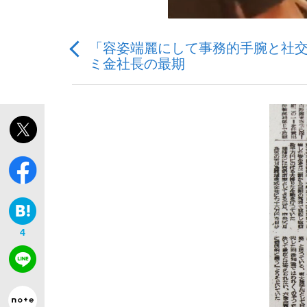
「容姿端麗にして事務的手腕と社交
ミ金社長の最期
「敗因分析は一切聞かれなかった」侍ジャパン選
キングの誕生を、目撃せよ。
the Style
4
「目標達成できなかったからと言って…」サッ