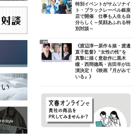
特別イベントがサムソナイ
ト・ブラックレーベル銀座
店で開催 仕事も人生も自
分らしく～笑顔あふれる特
別対談～
PR
《渡辺淳一原作＆娘・渡邉
直子監督》“女性の性”を
真摯に描く意欲作に黒木
瞳・西岡德馬・吉田羊が出
演決定！《映画『月がみて
いる』》