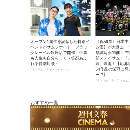
オープン1周年を記念した特別イ
《祝59歳》日本
ベントがサムソナイト・ブラッ
ム愛】が大暴走！ 
クレーベル銀座店で開催 仕事
祭試写会開催！ 
も人生も自分らしく～笑顔あふ
部ステイサム！「
れる特別対談～
賞」爆誕！【応募総
54作品の栄冠に
PR（サムソナイト・ジャパン）
ー!?】
PR（（株）キノフィルム
おすすめ一覧