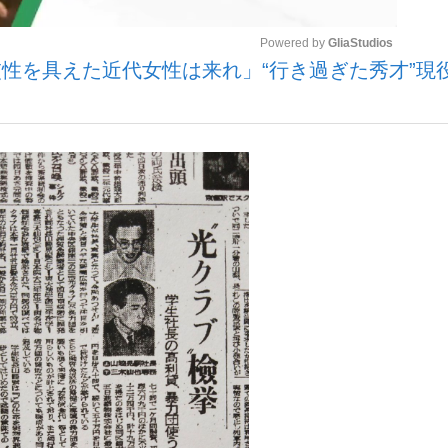
Powered by 
GliaStudios
性を具えた近代女性は来れ」“行き過ぎた秀才”現
いまさら聞け
Mute
手が証言した“NPB聞...
「クマが悪者扱いされているの
もっと見る
カー日本代表・森保一監督...