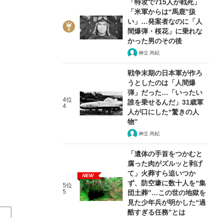
「特攻で715人が戦死」
「米軍からは“馬鹿”扱
い」…発案者なのに「人
間爆弾・桜花」に乗れな
かった男のその後
神立 尚紀
2/8
戦争末期の日本軍が作ろ
うとしたのは「人間爆
弾」だった…「いったい
4位
誰を乗せるんだ」31歳軍
4
人が口にした“驚きの人
物”
神立 尚紀
「遺体の手首をつかむと
腐った肉がズルッと剥げ
て」火葬すら追いつか
NEW
ず、防空壕に数十人を“集
5位
5
団土葬”…この世の地獄を
見た少年兵が明かした“過
酷すぎる任務”とは