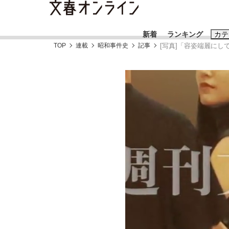
新着
ランキング
カテ
TOP
連載
昭和事件史
記事
[写真]「容姿端麗に
スクープ
ニュー
おすすめのキ
#藤田晋
#三
#玉木雄一郎
「90%は失敗する。でも…」本田圭佑が初め
終戦から81年