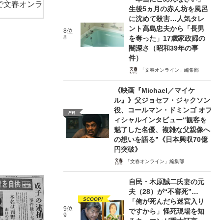
で文春オンラ
生後5ヵ月の赤ん坊を風呂
に沈めて殺害…人気タレ
ント高島忠夫から「長男
8位
8
を奪った」17歳家政婦の
闇深さ（昭和39年の事
件）
「文春オンライン」編集部
《映画『Michael／マイケ
ル』》父ジョセフ・ジャクソン
役、コールマン・ドミンゴ オフ
PR
ィシャルインタビュー“観客を
魅了した名優、複雑な父親像へ
の想いを語る”《日本興収70億
円突破》
「文春オンライン」編集部
自民・木原誠二氏妻の元
夫（28）が“不審死”…
SCOOP!
「俺が死んだら迷宮入り
9位
ですから」怪死現場を知
9