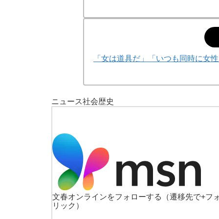
「女は道具だ」「いつも同時に女性た
ニュース
社会
歴史
文春オンラインをフォローする
（遷移先で+フ
リック）