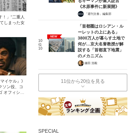
るキーマンが重大証言
《木原事件に新展開》
「週刊文春」編集部
す！」“二重人
じてしまった女
「首都圏はロシアン・ル
ーレットの上にある」
NEW
3800万人が暮らす土地で
10
何が…京大名誉教授が解
位
10
説する「首都直下地震」
のメカニズム
鎌田 浩毅
11位から20位を見る
l／マイケル』》
クソン役、コ
ゴ オフィシャ
観客を魅了した
像への想いを
0億円突破》
SPECIAL