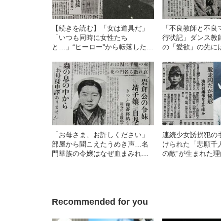
【続きを読む】「女は道具だ」
「不良教師と不良
「いつも同時に女性たち
行状記」ダンス教
と…」“ヒーロー”から転落した現
の「愛欲」の先に
役東大“ヤミ金”社長の知られざる
いたのか
実像
「お母さま、お許しください」
連続少女誘拐犯の
部屋から聞こえたうめき声…名
けられた「悲願千
門華族の令嬢はなぜ血まみれに
の敵”が生まれた理
なったのか
Recommended for you