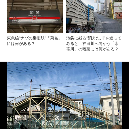
東急線“ナゾの乗換駅”「菊名」
池袋に残る“消えた川”を追って
には何がある？
みると…神田川へ向かう「水
窪川」の暗渠には何がある？