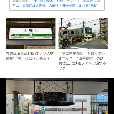
記事を読む
「撮り鉄の聖地」だけじゃない？ 建設から92
年…「三鷹跨線人道橋」の解体・撤去が惜しまれる“理由”
常磐線＆東武野田線“ナゾの交
「第二中里踏切」を知ってい
差駅”「柏」には何がある？
ますか？ “山手線唯一の踏
切”廃止に鉄道ファンが涙する
ワケ