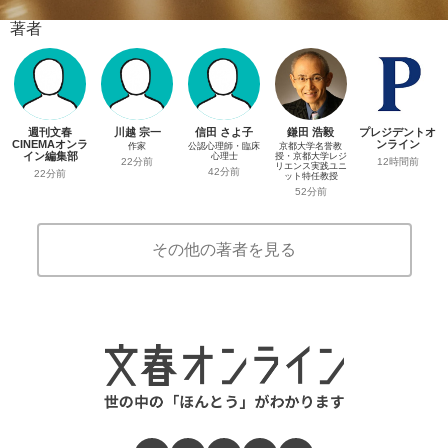
著者
週刊文春
川越 宗一
信田 さよ子
鎌田 浩毅
プレジデントオ
CINEMAオンラ
ンライン
作家
公認心理師・臨床
京都大学名誉教
イン編集部
心理士
授・京都大学レジ
12時間前
22分前
リエンス実践ユニ
42分前
22分前
ット特任教授
52分前
その他の著者を見る