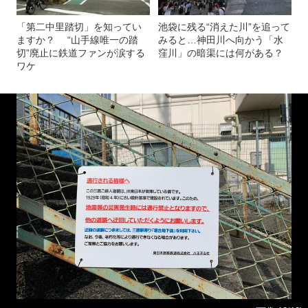
「第二中里踏切」を知ってい
池袋に残る“消えた川”を追って
ますか？ “山手線唯一の踏
みると…神田川へ向かう「水
切”廃止に鉄道ファンが涙する
窪川」の暗渠には何がある？
ワケ