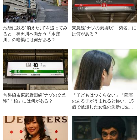
池袋に残る“消えた川”を追ってみ
東急線“ナゾの乗換駅”「菊名」に
ると…神田川へ向かう「水窪
は何がある？
川」の暗渠には何がある？
常磐線＆東武野田線“ナゾの交差
「子どもはつくらない」「障害
駅”「柏」には何がある？
のある子がうまれると怖い」15
歳で被爆した女性の決断に医者
が激怒…彼女の人生を変えた“医
者からの衝撃的な一言”