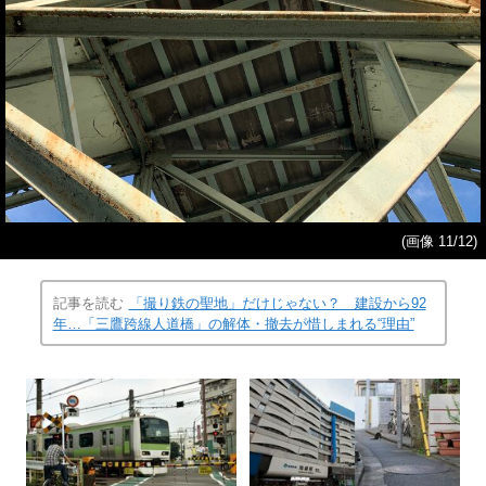
(画像 11/12)
記事を読む
「撮り鉄の聖地」だけじゃない？ 建設から92
年…「三鷹跨線人道橋」の解体・撤去が惜しまれる“理由”