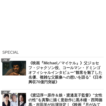
SPECIAL
PR
《映画『Michael／マイケル』》父ジョセ
フ・ジャクソン役、コールマン・ドミンゴ
オフィシャルインタビュー“観客を魅了した
名優、複雑な父親像への想いを語る”《日本
興収70億円突破》
PR
《渡辺淳一原作＆娘・渡邉直子監督》“女性
の性”を真摯に描く意欲作に黒木瞳・西岡德
馬・吉田羊が出演決定！《映画『月がみて