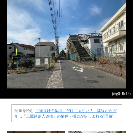
(画像 9/12)
記事を読む
「撮り鉄の聖地」だけじゃない？ 建設から92
年…「三鷹跨線人道橋」の解体・撤去が惜しまれる“理由”