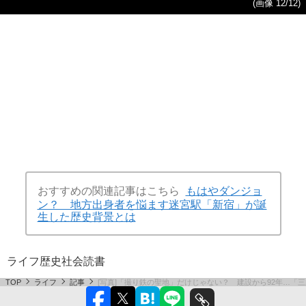
(画像 12/12)
おすすめの関連記事はこちら
もはやダンジョ
ン？ 地方出身者を悩ます迷宮駅「新宿」が誕
生した歴史背景とは
ライフ
歴史
社会
読書
TOP
ライフ
記事
[写真]「撮り鉄の聖地」だけじゃない？ 建設から92年…「