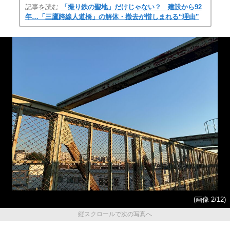
記事を読む
「撮り鉄の聖地」だけじゃない？ 建設から92
年…「三鷹跨線人道橋」の解体・撤去が惜しまれる“理由”
(画像 2/12)
縦スクロールで次の写真へ