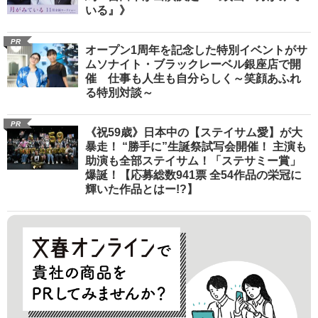
いる』》
PR
オープン1周年を記念した特別イベントがサ
ムソナイト・ブラックレーベル銀座店で開
催 仕事も人生も自分らしく～笑顔あふれ
る特別対談～
PR
《祝59歳》日本中の【ステイサム愛】が大
暴走！ “勝手に”生誕祭試写会開催！ 主演も
助演も全部ステイサム！「ステサミー賞」
爆誕！【応募総数941票 全54作品の栄冠に
輝いた作品とはー!?】