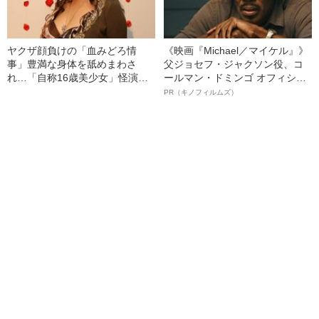
ヤクザ顔負けの「血みどろ情
《映画『Michael／マイケル』》
事」豊満な身体を舐めまわさ
父ジョセフ・ジャクソン役、コ
れ…「自称16歳美少女」怪演
ールマン・ドミンゴ オフィシャ
中、かたせ梨乃（69）の美しす
ルインタビュー“観客を魅了した
PR（キノフィルムズ）
ぎる“熟れ方”
名優、複雑な父親像への想いを
語る”《日本興収70億円突破》