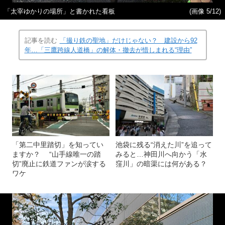
「太宰ゆかりの場所」と書かれた看板
(画像 5/12)
記事を読む
「撮り鉄の聖地」だけじゃない？ 建設から92
年…「三鷹跨線人道橋」の解体・撤去が惜しまれる“理由”
「第二中里踏切」を知ってい
池袋に残る“消えた川”を追って
ますか？ “山手線唯一の踏
みると…神田川へ向かう「水
切”廃止に鉄道ファンが涙する
窪川」の暗渠には何がある？
ワケ