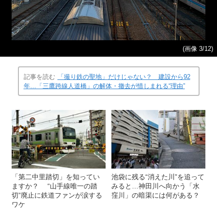
(画像 3/12)
記事を読む
「撮り鉄の聖地」だけじゃない？ 建設から92
年…「三鷹跨線人道橋」の解体・撤去が惜しまれる“理由”
「第二中里踏切」を知ってい
池袋に残る“消えた川”を追って
ますか？ “山手線唯一の踏
みると…神田川へ向かう「水
切”廃止に鉄道ファンが涙する
窪川」の暗渠には何がある？
ワケ