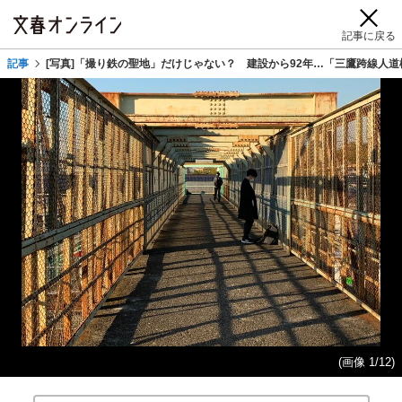
記事に戻る
記事
[写真]「撮り鉄の聖地」だけじゃない？ 建設から92年…「三鷹跨線人道
(画像 1/12)