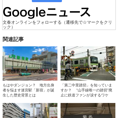
文春オンラインをフォローする
（遷移先で☆マークをクリ
ック）
関連記事
もはやダンジョン？ 地方出身
「第二中里踏切」を知っていま
者を悩ます迷宮駅「新宿」が誕
すか？ “山手線唯一の踏切”廃
生した歴史背景とは
止に鉄道ファンが涙するワケ