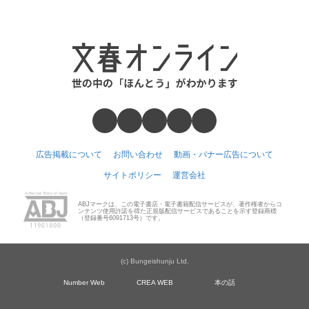
広告掲載について
お問い合わせ
動画・バナー広告について
サイトポリシー
運営会社
ABJマークは、この電子書店・電子書籍配信サービスが、著作権者からコ
ンテンツ使用許諾を得た正規版配信サービスであることを示す登録商標
（登録番号6091713号）です。
(c) Bungeishunju Ltd.
Number Web
CREA WEB
本の話