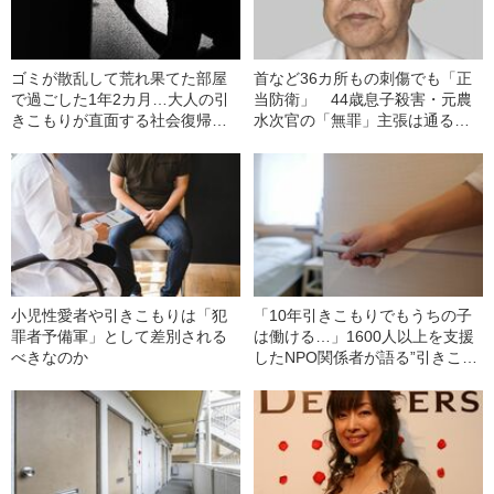
ゴミが散乱して荒れ果てた部屋
首など36カ所もの刺傷でも「正
で過ごした1年2カ月…大人の引
当防衛」 44歳息子殺害・元農
きこもりが直面する社会復帰の
水次官の「無罪」主張は通るの
難しさ
か？
小児性愛者や引きこもりは「犯
「10年引きこもりでもうちの子
罪者予備軍」として差別される
は働ける…」1600人以上を支援
べきなのか
したNPO関係者が語る”引きこも
りのマッチング”