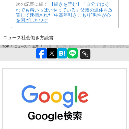
次の記事に続く
【続きを読む】「自分ではそ
れでも精いっぱいやっている」父親の遺体を放
置して逮捕された“中高年引きこもり”男性が心
を閉ざしたワケ
ニュース
社会
働き方
読書
TOP
ニュース
記事
[写真]「死んでいるのはわかっていた」「働くことができな