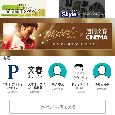
著者
プレジデントオ
「文春オンライ
飯伏 幸太
ドリヤス工場
ゆるま 小林
ンライン
ン」編集部
漫画家
12時間前
19時間前
10時間前
12時間前
18時間前
その他の著者を見る