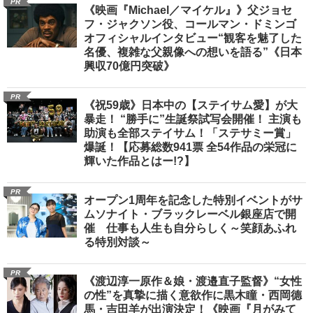
PR
《映画『Michael／マイケル』》父ジョセ
フ・ジャクソン役、コールマン・ドミンゴ
オフィシャルインタビュー“観客を魅了した
名優、複雑な父親像への想いを語る”《日本
興収70億円突破》
PR
《祝59歳》日本中の【ステイサム愛】が大
暴走！ “勝手に”生誕祭試写会開催！ 主演も
助演も全部ステイサム！「ステサミー賞」
爆誕！【応募総数941票 全54作品の栄冠に
輝いた作品とはー!?】
PR
オープン1周年を記念した特別イベントがサ
ムソナイト・ブラックレーベル銀座店で開
催 仕事も人生も自分らしく～笑顔あふれ
る特別対談～
PR
《渡辺淳一原作＆娘・渡邉直子監督》“女性
の性”を真摯に描く意欲作に黒木瞳・西岡德
馬・吉田羊が出演決定！《映画『月がみて