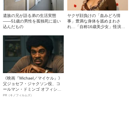
遺族の兄が語る弟の生活実態
ヤクザ顔負けの「血みどろ情
――51歳の男性を孤独死に追い
事」豊満な身体を舐めまわさ
込んだもの
れ…「自称16歳美少女」怪演
中、かたせ梨乃（69）の美しす
ぎる“熟れ方”
《映画『Michael／マイケル』》
父ジョセフ・ジャクソン役、コ
ールマン・ドミンゴ オフィシャ
ルインタビュー“観客を魅了した
PR（キノフィルムズ）
名優、複雑な父親像への想いを
語る”《日本興収70億円突破》