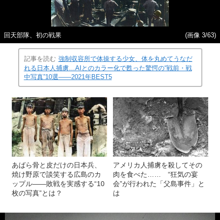
回天部隊、初の戦果
(画像 3/63)
記事を読む
強制収容所で体操する少女、体を丸めてうなだ
れる日本人捕虜…AIとのカラー化で甦った驚愕の“戦前・戦
中写真”10選――2021年BEST5
あばら骨と皮だけの日本兵、
アメリカ人捕虜を殺してその
焼け野原で談笑する広島のカ
肉を食べた…… “狂気の宴
ップル――敗戦を実感する“10
会”が行われた「父島事件」と
枚の写真”とは？
は