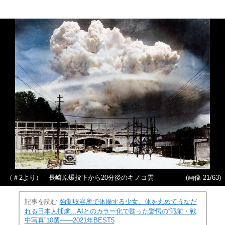
（＃2より） 長崎原爆投下から20分後のキノコ雲
(画像 21/63)
記事を読む
強制収容所で体操する少女、体を丸めてうなだ
れる日本人捕虜…AIとのカラー化で甦った驚愕の“戦前・戦
中写真”10選――2021年BEST5