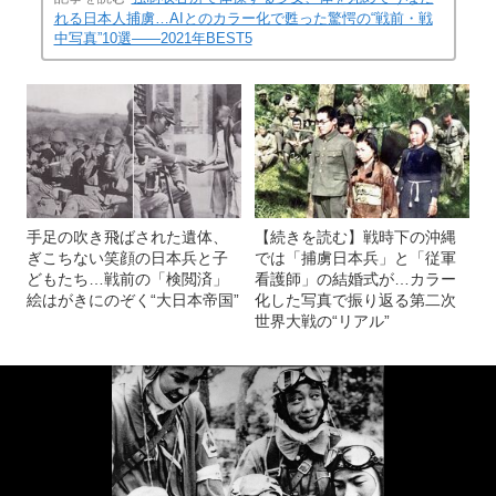
れる日本人捕虜…AIとのカラー化で甦った驚愕の“戦前・戦
中写真”10選――2021年BEST5
手足の吹き飛ばされた遺体、
【続きを読む】戦時下の沖縄
ぎこちない笑顔の日本兵と子
では「捕虜日本兵」と「従軍
どもたち…戦前の「検閲済」
看護師」の結婚式が…カラー
絵はがきにのぞく“大日本帝国”
化した写真で振り返る第二次
世界大戦の“リアル”