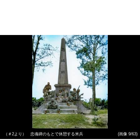
（＃2より） 忠魂碑のもとで休憩する米兵
(画像 9/63)