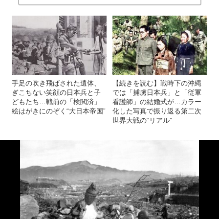
手足の吹き飛ばされた遺体、
【続きを読む】戦時下の沖縄
ぎこちない笑顔の日本兵と子
では「捕虜日本兵」と「従軍
どもたち…戦前の「検閲済」
看護師」の結婚式が…カラー
絵はがきにのぞく“大日本帝国”
化した写真で振り返る第二次
世界大戦の“リアル”