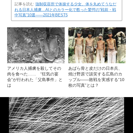
記事を読む
強制収容所で体操する少女、体を丸めてうなだ
れる日本人捕虜…AIとのカラー化で甦った驚愕の“戦前・戦
中写真”10選――2021年BEST5
アメリカ人捕虜を殺してその
あばら骨と皮だけの日本兵、
肉を食べた…… “狂気の宴
焼け野原で談笑する広島のカ
会”が行われた「父島事件」と
ップル――敗戦を実感する“10
は
枚の写真”とは？