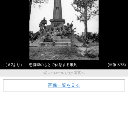
（＃2より） 忠魂碑のもとで休憩する米兵
(画像 8/63)
縦スクロールで次の写真へ
画像一覧を見る