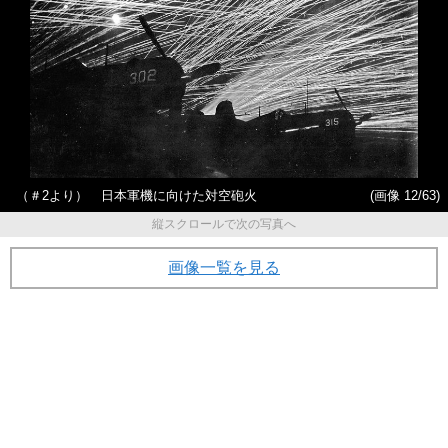
（＃2より） 日本軍機に向けた対空砲火
(画像 12/63)
縦スクロールで次の写真へ
画像一覧を見る