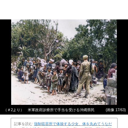
（＃2より） 米軍政府診療所で手当を受ける沖縄県民
(画像 17/63)
記事を読む
強制収容所で体操する少女、体を丸めてうなだ