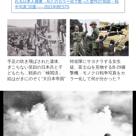
れる日本人捕虜…AIとのカラー化で甦った驚愕の“戦前・戦
中写真”10選――2021年BEST5
手足の吹き飛ばされた遺体、
特攻隊にサヨナラする女生
ぎこちない笑顔の日本兵と子
徒、富士山を見物するB-29爆
どもたち…戦前の「検閲済」
撃機…モノクロ戦争写真をカ
絵はがきにのぞく“大日本帝国”
ラー化して何が分かった？