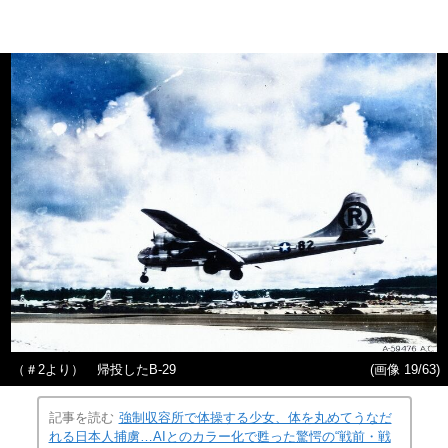
（＃2より） 帰投したB-29
(画像 19/63)
記事を読む
強制収容所で体操する少女、体を丸めてうなだ
れる日本人捕虜…AIとのカラー化で甦った驚愕の“戦前・戦