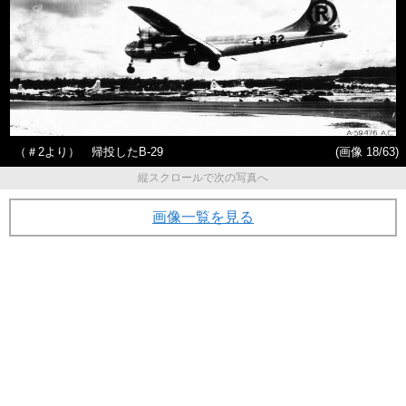
（＃2より） 帰投したB-29
(画像 18/63)
縦スクロールで次の写真へ
画像一覧を見る