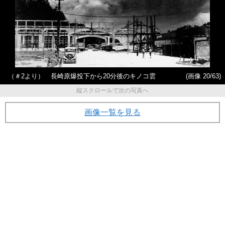
（＃2より） 長崎原爆投下から20分後のキノコ雲
(画像 20/63)
縦スクロールで次の写真へ
画像一覧を見る