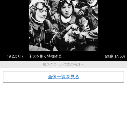
（＃2より） 子犬を抱く特攻隊員
(画像 14/63)
縦スクロールで次の写真へ
画像一覧を見る