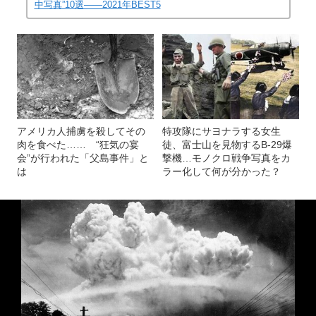
中写真”10選――2021年BEST5
アメリカ人捕虜を殺してその
特攻隊にサヨナラする女生
肉を食べた…… “狂気の宴
徒、富士山を見物するB-29爆
会”が行われた「父島事件」と
撃機…モノクロ戦争写真をカ
は
ラー化して何が分かった？