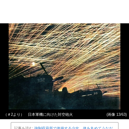
（＃2より） 日本軍機に向けた対空砲火
(画像 13/63)
記事を読む
強制収容所で体操する少女、体を丸めてうなだ