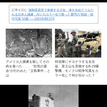
記事を読む
強制収容所で体操する少女、体を丸めてうなだ
れる日本人捕虜…AIとのカラー化で甦った驚愕の“戦前・戦
中写真”10選――2021年BEST5
アメリカ人捕虜を殺してその
特攻隊にサヨナラする女生
肉を食べた…… “狂気の宴
徒、富士山を見物するB-29爆
会”が行われた「父島事件」と
撃機…モノクロ戦争写真をカ
は
ラー化して何が分かった？