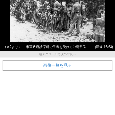
（＃2より） 米軍政府診療所で手当を受ける沖縄県民
(画像 16/63)
縦スクロールで次の写真へ
画像一覧を見る