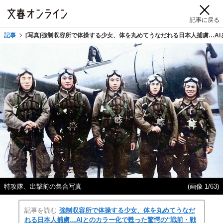
記事に戻る
記事
[写真]強制収容所で体操する少女、体を丸めてうなだれる日本人捕虜…AIと
特攻隊、出撃前の集合写真
(画像 1/63)
記事を読む
強制収容所で体操する少女、体を丸めてうなだ
れる日本人捕虜…AIとのカラー化で甦った驚愕の“戦前・戦