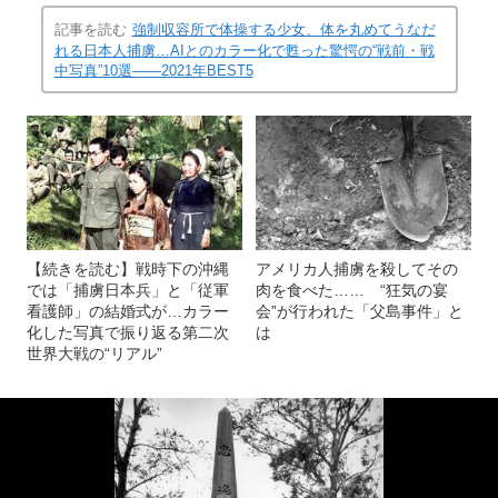
記事を読む
強制収容所で体操する少女、体を丸めてうなだ
れる日本人捕虜…AIとのカラー化で甦った驚愕の“戦前・戦
中写真”10選――2021年BEST5
【続きを読む】戦時下の沖縄
アメリカ人捕虜を殺してその
では「捕虜日本兵」と「従軍
肉を食べた…… “狂気の宴
看護師」の結婚式が…カラー
会”が行われた「父島事件」と
化した写真で振り返る第二次
は
世界大戦の“リアル”