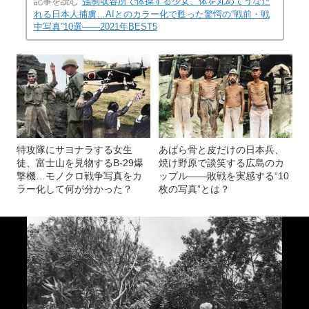
記事を読む
強制収容所で体操する少女、体を丸めてうなだ
れる日本人捕虜…AIとのカラー化で甦った驚愕の“戦前・戦
中写真”10選――2021年BEST5
特攻隊にサヨナラする女生
あばら骨と皮だけの日本兵、
徒、富士山を見物するB-29爆
焼け野原で談笑する広島のカ
撃機…モノクロ戦争写真をカ
ップル――敗戦を実感する“10
ラー化して何が分かった？
枚の写真”とは？