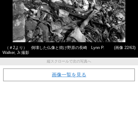
（＃2より） 倒壊した仏像と焼け野原の長崎 Lynn P.
(画像 22/63)
Walker, Jr.撮影
縦スクロールで次の写真へ
画像一覧を見る