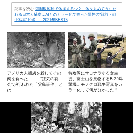
記事を読む
強制収容所で体操する少女、体を丸めてうなだ
れる日本人捕虜…AIとのカラー化で甦った驚愕の“戦前・戦
中写真”10選――2021年BEST5
アメリカ人捕虜を殺してその
特攻隊にサヨナラする女生
肉を食べた…… “狂気の宴
徒、富士山を見物するB-29爆
会”が行われた「父島事件」と
撃機…モノクロ戦争写真をカ
は
ラー化して何が分かった？