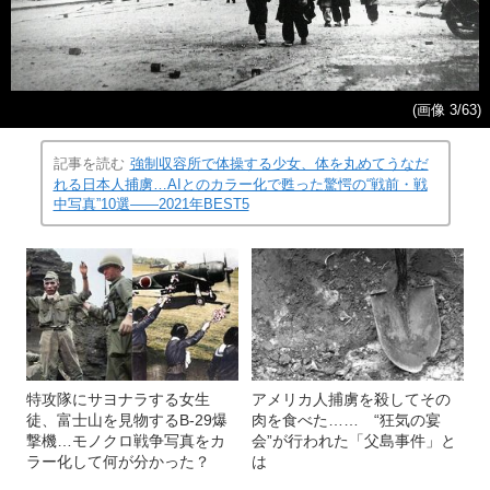
(画像 3/63)
記事を読む
強制収容所で体操する少女、体を丸めてうなだ
れる日本人捕虜…AIとのカラー化で甦った驚愕の“戦前・戦
中写真”10選――2021年BEST5
特攻隊にサヨナラする女生
アメリカ人捕虜を殺してその
徒、富士山を見物するB-29爆
肉を食べた…… “狂気の宴
撃機…モノクロ戦争写真をカ
会”が行われた「父島事件」と
ラー化して何が分かった？
は