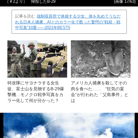
（＃2より） 帰投したB-29
(画像 17/63)
記事を読む
強制収容所で体操する少女、体を丸めてうなだ
れる日本人捕虜…AIとのカラー化で甦った驚愕の“戦前・戦
中写真”10選――2021年BEST5
特攻隊にサヨナラする女生
アメリカ人捕虜を殺してその
徒、富士山を見物するB-29爆
肉を食べた…… “狂気の宴
撃機…モノクロ戦争写真をカ
会”が行われた「父島事件」と
ラー化して何が分かった？
は