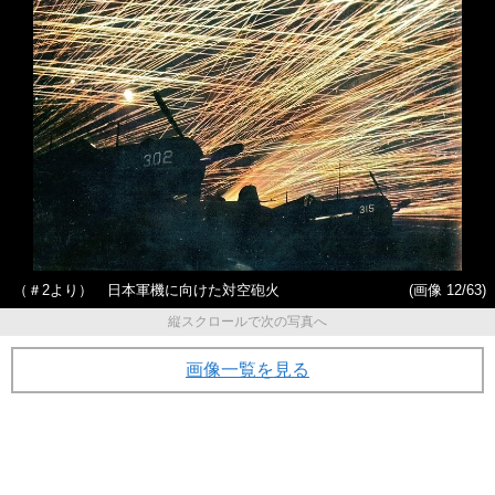
（＃2より） 日本軍機に向けた対空砲火
(画像 12/63)
縦スクロールで次の写真へ
画像一覧を見る