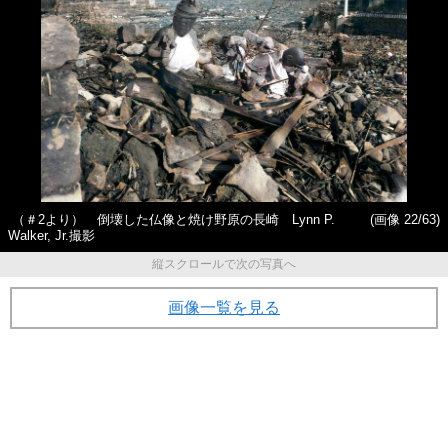
（＃2より） 倒壊した仏像と焼け野原の長崎 Lynn P.
(画像 22/63)
Walker, Jr.撮影
縦スクロールで次の写真へ
画像一覧を見る