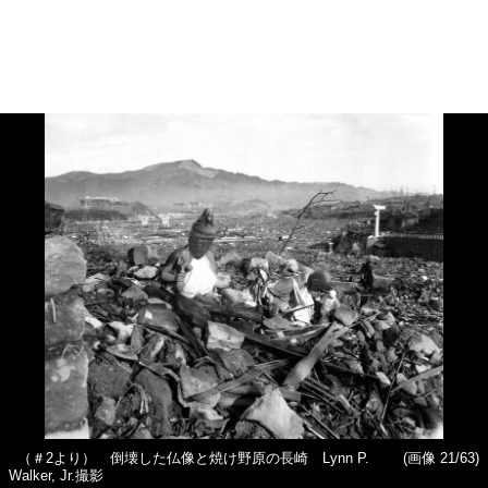
（＃2より） 倒壊した仏像と焼け野原の長崎 Lynn P.
(画像 21/63)
Walker, Jr.撮影