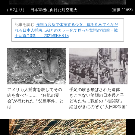
（＃2より） 日本軍機に向けた対空砲火
(画像 11/63)
記事を読む
強制収容所で体操する少女、体を丸めてうなだ
れる日本人捕虜…AIとのカラー化で甦った驚愕の“戦前・戦
中写真”10選――2021年BEST5
アメリカ人捕虜を殺してその
手足の吹き飛ばされた遺体、
肉を食べた…… “狂気の宴
ぎこちない笑顔の日本兵と子
会”が行われた「父島事件」と
どもたち…戦前の「検閲済」
は
絵はがきにのぞく“大日本帝国”