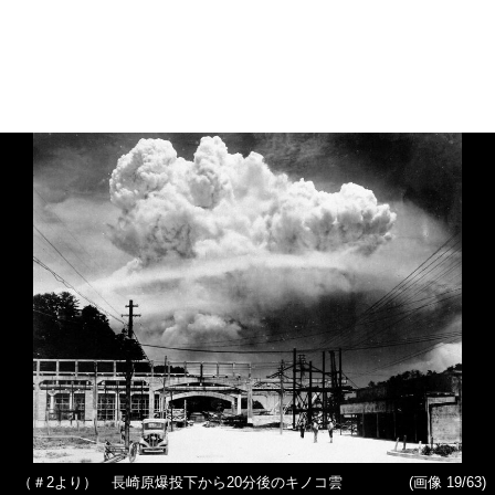
（＃2より） 長崎原爆投下から20分後のキノコ雲
(画像 19/63)