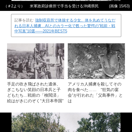
（＃2より） 米軍政府診療所で手当を受ける沖縄県民
(画像 15/63)
記事を読む
強制収容所で体操する少女、体を丸めてうなだ
れる日本人捕虜…AIとのカラー化で甦った驚愕の“戦前・戦
中写真”10選――2021年BEST5
手足の吹き飛ばされた遺体、
アメリカ人捕虜を殺してその
ぎこちない笑顔の日本兵と子
肉を食べた…… “狂気の宴
どもたち…戦前の「検閲済」
会”が行われた「父島事件」と
絵はがきにのぞく“大日本帝国”
は