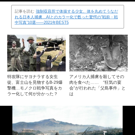
記事を読む
強制収容所で体操する少女、体を丸めてうなだ
れる日本人捕虜…AIとのカラー化で甦った驚愕の“戦前・戦
中写真”10選――2021年BEST5
特攻隊にサヨナラする女生
アメリカ人捕虜を殺してその
徒、富士山を見物するB-29爆
肉を食べた…… “狂気の宴
撃機…モノクロ戦争写真をカ
会”が行われた「父島事件」と
ラー化して何が分かった？
は