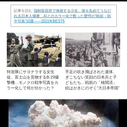
記事を読む
強制収容所で体操する少女、体を丸めてうなだ
れる日本人捕虜…AIとのカラー化で甦った驚愕の“戦前・戦
中写真”10選――2021年BEST5
特攻隊にサヨナラする女生
手足の吹き飛ばされた遺体、
徒、富士山を見物するB-29爆
ぎこちない笑顔の日本兵と子
撃機…モノクロ戦争写真をカ
どもたち…戦前の「検閲済」
ラー化して何が分かった？
絵はがきにのぞく“大日本帝国”