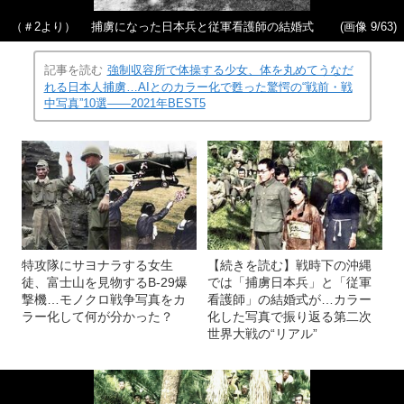
（＃2より） 捕虜になった日本兵と従軍看護師の結婚式
(画像 9/63)
記事を読む
強制収容所で体操する少女、体を丸めてうなだ
れる日本人捕虜…AIとのカラー化で甦った驚愕の“戦前・戦
中写真”10選――2021年BEST5
特攻隊にサヨナラする女生
【続きを読む】戦時下の沖縄
徒、富士山を見物するB-29爆
では「捕虜日本兵」と「従軍
撃機…モノクロ戦争写真をカ
看護師」の結婚式が…カラー
ラー化して何が分かった？
化した写真で振り返る第二次
世界大戦の“リアル”