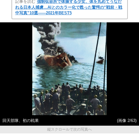
記事を読む
強制収容所で体操する少女、体を丸めてうなだ
れる日本人捕虜…AIとのカラー化で甦った驚愕の“戦前・戦
中写真”10選――2021年BEST5
回天部隊、初の戦果
(画像 2/63)
縦スクロールで次の写真へ