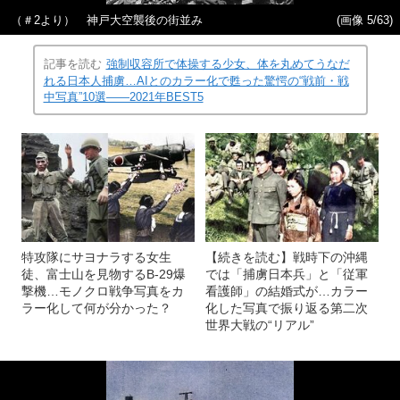
（＃2より） 神戸大空襲後の街並み
(画像 5/63)
記事を読む
強制収容所で体操する少女、体を丸めてうなだ
れる日本人捕虜…AIとのカラー化で甦った驚愕の“戦前・戦
中写真”10選――2021年BEST5
特攻隊にサヨナラする女生
【続きを読む】戦時下の沖縄
徒、富士山を見物するB-29爆
では「捕虜日本兵」と「従軍
撃機…モノクロ戦争写真をカ
看護師」の結婚式が…カラー
ラー化して何が分かった？
化した写真で振り返る第二次
世界大戦の“リアル”