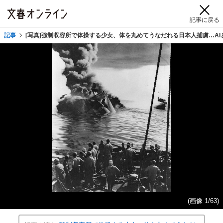
記事に戻る
記事
[写真]強制収容所で体操する少女、体を丸めてうなだれる日本人捕虜…AIと
(画像 1/63)