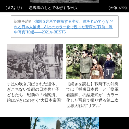
（＃2より） 忠魂碑のもとで休憩する米兵
(画像 7/63)
記事を読む
強制収容所で体操する少女、体を丸めてうなだ
れる日本人捕虜…AIとのカラー化で甦った驚愕の“戦前・戦
中写真”10選――2021年BEST5
手足の吹き飛ばされた遺体、
【続きを読む】戦時下の沖縄
ぎこちない笑顔の日本兵と子
では「捕虜日本兵」と「従軍
どもたち…戦前の「検閲済」
看護師」の結婚式が…カラー
絵はがきにのぞく“大日本帝国”
化した写真で振り返る第二次
世界大戦の“リアル”