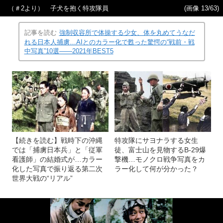
（＃2より） 子犬を抱く特攻隊員
(画像 13/63)
記事を読む
強制収容所で体操する少女、体を丸めてうなだ
れる日本人捕虜…AIとのカラー化で甦った驚愕の“戦前・戦
中写真”10選――2021年BEST5
【続きを読む】戦時下の沖縄
特攻隊にサヨナラする女生
では「捕虜日本兵」と「従軍
徒、富士山を見物するB-29爆
看護師」の結婚式が…カラー
撃機…モノクロ戦争写真をカ
化した写真で振り返る第二次
ラー化して何が分かった？
世界大戦の“リアル”