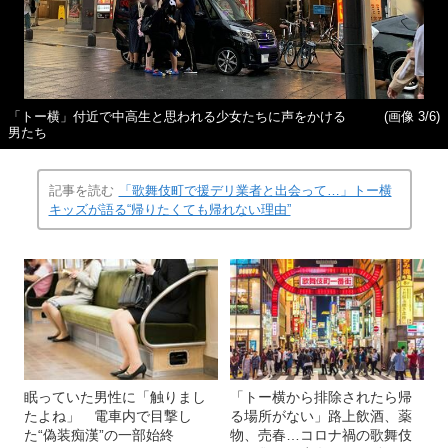
「トー横」付近で中高生と思われる少女たちに声をかける
(画像 3/6)
男たち
記事を読む
「歌舞伎町で援デリ業者と出会って…」トー横
キッズが語る“帰りたくても帰れない理由”
眠っていた男性に「触りまし
「トー横から排除されたら帰
たよね」 電車内で目撃し
る場所がない」路上飲酒、薬
た“偽装痴漢”の一部始終
物、売春…コロナ禍の歌舞伎