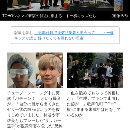
TOHOシネマズ新宿の付近に集まる、トー横キッズたち
(画像 5/6)
記事を読む
「歌舞伎町で援デリ業者と出会って…」トー横
キッズが語る“帰りたくても帰れない理由”
チューブトレーニング中に突
「血を舐めてもらって興奮し
然「バチーン！」 という爆音
た」「生理ナプキンで止血し
が…「自分の目から出てきた
た跡が…」歌舞伎町“TOHO
ゼリー状の白っぽいものを握
横”に集まる未成年は何をして
りしめていました」柿谷や宇
いるのか
佐美ともプレーした“サッカー
選手”が視覚障害を負った“恐怖