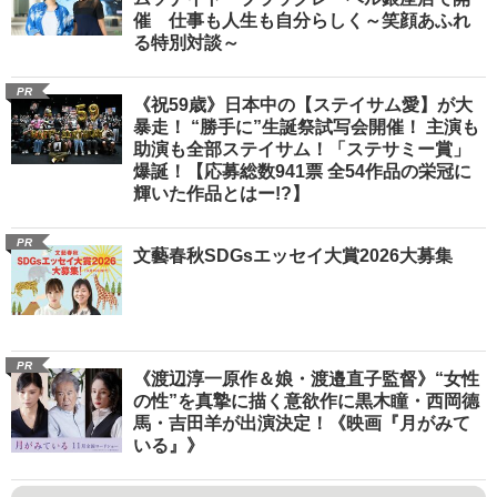
催 仕事も人生も自分らしく～笑顔あふれ
る特別対談～
PR
《祝59歳》日本中の【ステイサム愛】が大
暴走！ “勝手に”生誕祭試写会開催！ 主演も
助演も全部ステイサム！「ステサミー賞」
爆誕！【応募総数941票 全54作品の栄冠に
輝いた作品とはー!?】
PR
文藝春秋SDGsエッセイ大賞2026大募集
PR
《渡辺淳一原作＆娘・渡邉直子監督》“女性
の性”を真摯に描く意欲作に黒木瞳・西岡德
馬・吉田羊が出演決定！《映画『月がみて
いる』》