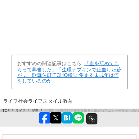
おすすめの関連記事はこちら
「血を舐めても
らって興奮した」「生理ナプキンで止血した跡
が…」歌舞伎町“TOHO横”に集まる未成年は何
をしているのか
ライフ
社会
ライフスタイル
教育
TOP
ライフ
記事
[写真]「歌舞伎町で援デリ業者と出会って…」トー横キッズが