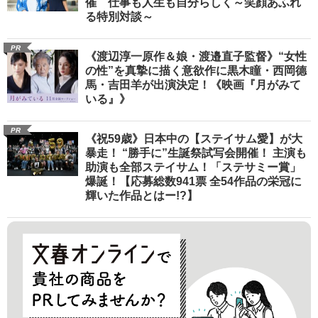
催 仕事も人生も自分らしく～笑顔あふれ
る特別対談～
PR
《渡辺淳一原作＆娘・渡邉直子監督》“女性
の性”を真摯に描く意欲作に黒木瞳・西岡德
馬・吉田羊が出演決定！《映画『月がみて
いる』》
PR
《祝59歳》日本中の【ステイサム愛】が大
暴走！ “勝手に”生誕祭試写会開催！ 主演も
助演も全部ステイサム！「ステサミー賞」
爆誕！【応募総数941票 全54作品の栄冠に
輝いた作品とはー!?】