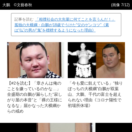
大鵬 ©文藝春秋
(画像 7/12)
記事を読む
「相撲社会の大先輩に何てことを言うんだ！」
孤独の大横綱・白鵬が18歳でうけた“父のゲンコツ”《素
は“仏”の男が“鬼”を標榜するようになった理由》
【#2を読む】「章さんは俺の
「今も愛に飢えている」“独り
ことを嫌っているのかな…」
ぼっちの大横綱”白鵬が双葉
全盛期の白鵬が漏らした“寂し
山、大鵬、千代の富士を超え
がり屋の本音”と「裸の王様に
られない理由《コロナ陽性で
なるな」届かなった大横綱か
初場所休場》
らの戒め