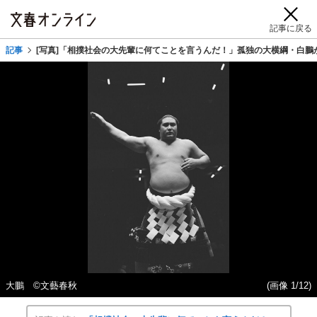
記事に戻る
記事
[写真]「相撲社会の大先輩に何てことを言うんだ！」孤独の大横綱・白鵬が
大鵬 ©文藝春秋
(画像 1/12)