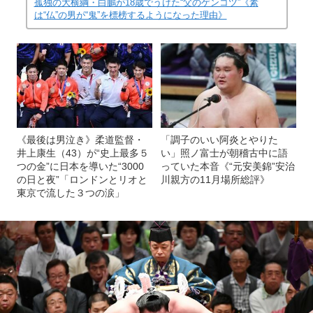
孤独の大横綱・白鵬が18歳でうけた“父のゲンコツ”《素
は“仏”の男が“鬼”を標榜するようになった理由》
《最後は男泣き》柔道監督・
「調子のいい阿炎とやりた
井上康生（43）が“史上最多５
い」照ノ富士が朝稽古中に語
つの金”に日本を導いた“3000
っていた本音《“元安美錦”安治
の日と夜”「ロンドンとリオと
川親方の11月場所総評》
東京で流した３つの涙」