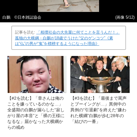
白鵬 ©日本雑誌協会
(画像 5/12)
記事を読む
「相撲社会の大先輩に何てことを言うんだ！」
孤独の大横綱・白鵬が18歳でうけた“父のゲンコツ”《素
は“仏”の男が“鬼”を標榜するようになった理由》
【#2を読む】「章さんは俺の
【#3を読む】「最後まで罵声
ことを嫌っているのかな…」
とブーイングが…」異例中の
全盛期の白鵬が漏らした“寂し
異例の“引退劇”を終えた“嫌わ
がり屋の本音”と「裸の王様に
れた横綱”白鵬が歩む28年の
なるな」届かなった大横綱か
「結びの一番」
らの戒め