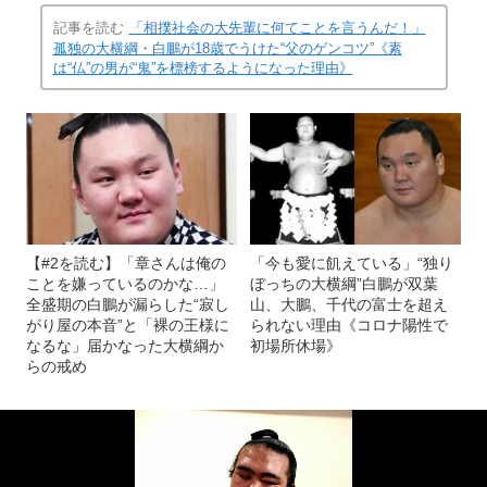
記事を読む
「相撲社会の大先輩に何てことを言うんだ！」
孤独の大横綱・白鵬が18歳でうけた“父のゲンコツ”《素
は“仏”の男が“鬼”を標榜するようになった理由》
【#2を読む】「章さんは俺の
「今も愛に飢えている」“独り
ことを嫌っているのかな…」
ぼっちの大横綱”白鵬が双葉
全盛期の白鵬が漏らした“寂し
山、大鵬、千代の富士を超え
がり屋の本音”と「裸の王様に
られない理由《コロナ陽性で
なるな」届かなった大横綱か
初場所休場》
らの戒め