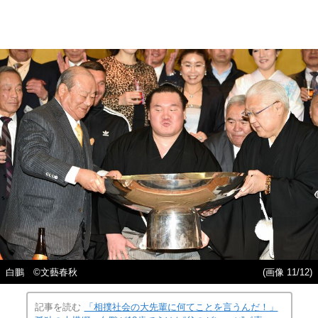
白鵬 ©文藝春秋
(画像 11/12)
記事を読む
「相撲社会の大先輩に何てことを言うんだ！」