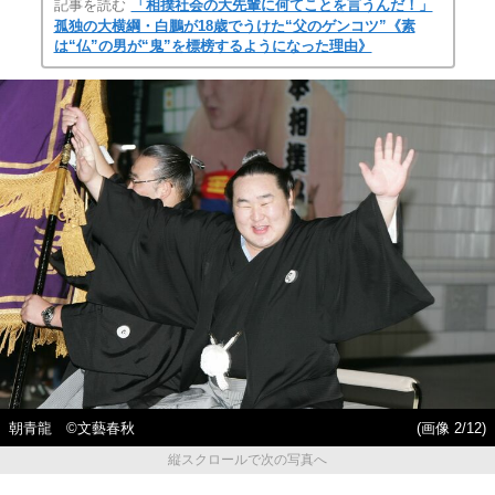
記事を読む
「相撲社会の大先輩に何てことを言うんだ！」
孤独の大横綱・白鵬が18歳でうけた“父のゲンコツ”《素
は“仏”の男が“鬼”を標榜するようになった理由》
朝青龍 ©文藝春秋
(画像 2/12)
縦スクロールで次の写真へ