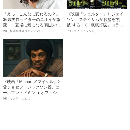
「えっ、こんなに変わるの？」
《映画『シェルター』》ジェイ
36歳男性ライターのニオイが激
ソン・ステイサムがお盆を“打
変！ 夏場に気になる“頭皮のニ
破”する!!《「眠眠打破」コラ
オイ”や“ベタつき”を解消す
ボ》
PR（株式会社スヴェンソン）
PR（キノフィルムズ）
る、“ウィッグのスペシャリス
ト”が生み出した徹底ケアとは
《映画『Michael／マイケル』》
父ジョセフ・ジャクソン役、コ
ールマン・ドミンゴ オフィシャ
ルインタビュー“観客を魅了した
PR（キノフィルムズ）
名優、複雑な父親像への想いを
語る”《日本興収70億円突破》