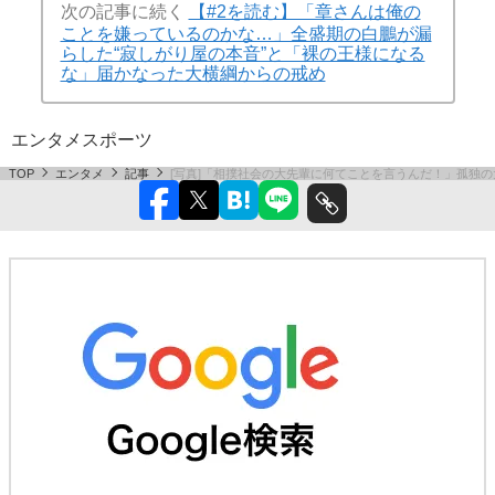
次の記事に続く
【#2を読む】「章さんは俺の
ことを嫌っているのかな…」全盛期の白鵬が漏
らした“寂しがり屋の本音”と「裸の王様になる
な」届かなった大横綱からの戒め
エンタメ
スポーツ
TOP
エンタメ
記事
[写真]「相撲社会の大先輩に何てことを言うんだ！」孤独の大