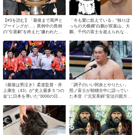
【#3を読む】「最後まで罵声と
「今も愛に飢えている」“独りぼ
ブーイングが…」異例中の異例
っちの大横綱”白鵬が双葉山、大
の“引退劇”を終えた“嫌われた横
鵬、千代の富士を超えられない
綱”白鵬が歩む28年の「結びの一
理由《コロナ陽性で初場所休
番」
場》
《最後は男泣き》柔道監督・井
「調子のいい阿炎とやりたい」
上康生（43）が“史上最多５つの
照ノ富士が朝稽古中に語ってい
金”に日本を導いた“3000の日と
た本音《“元安美錦”安治川親方の
夜”「ロンドンとリオと東京で流
11月場所総評》
した３つの涙」