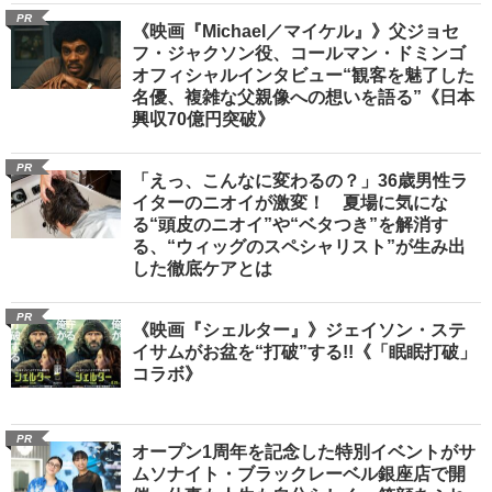
PR
《映画『Michael／マイケル』》父ジョセ
フ・ジャクソン役、コールマン・ドミンゴ
オフィシャルインタビュー“観客を魅了した
名優、複雑な父親像への想いを語る”《日本
興収70億円突破》
PR
「えっ、こんなに変わるの？」36歳男性ラ
イターのニオイが激変！ 夏場に気にな
る“頭皮のニオイ”や“ベタつき”を解消す
る、“ウィッグのスペシャリスト”が生み出
した徹底ケアとは
PR
《映画『シェルター』》ジェイソン・ステ
イサムがお盆を“打破”する!!《「眠眠打破」
コラボ》
PR
オープン1周年を記念した特別イベントがサ
ムソナイト・ブラックレーベル銀座店で開