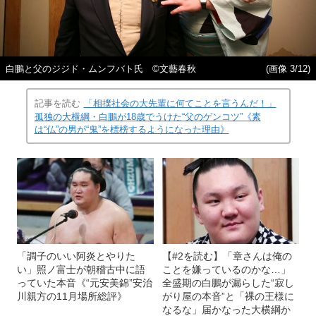
白鵬と父のジジド・ムンフバト氏 ©文藝春秋
(画像 3/12)
記事を読む
「相撲社会の大先輩に何てことを言うんだ！」
孤独の大横綱・白鵬が18歳でうけた“父のゲンコツ”《素
は“仏”の男が“鬼”を標榜するようになった理由》
「調子のいい阿炎とやりた
【#2を読む】「章さんは俺の
い」照ノ富士が朝稽古中に語
ことを嫌っているのかな…」
っていた本音《“元安美錦”安治
全盛期の白鵬が漏らした“寂し
川親方の11月場所総評》
がり屋の本音”と「裸の王様に
なるな」届かなった大横綱か