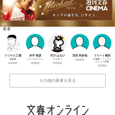
著者
ドリヤス工場
井手 裕彦
市川 はるひ
宮武 和多哉
フリート横田
漫画家
ジャーナリスト
ライター
文筆家・ノンフィ
5時間前
クション作家
4時間前
4時間前
5時間前
5時間前
その他の著者を見る