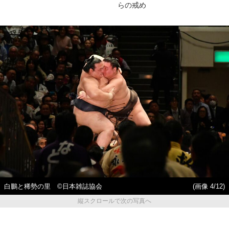
らの戒め
白鵬と稀勢の里 ©日本雑誌協会
(画像 4/12)
縦スクロールで次の写真へ