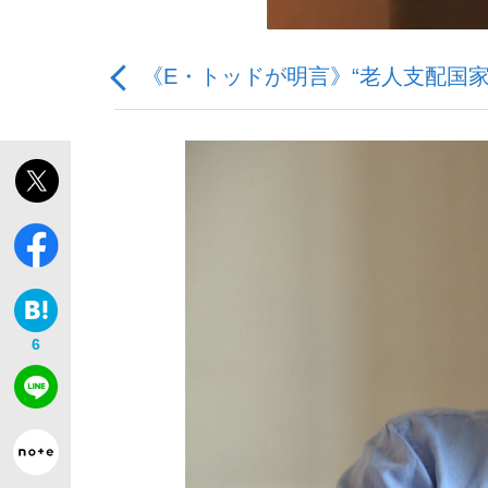
《E・トッドが明言》“老人支配国
「敗因分析は一切聞かれなかった」侍ジャパン選
キングの誕生を、目撃せよ。
6
the Style
「目標達成できなかったからと言って…」サッ