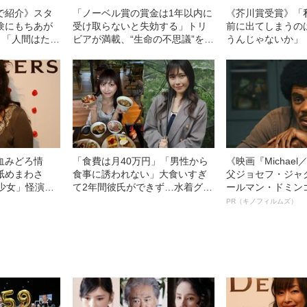
で紹介》スタ
「ノーベル賞の賞金は1年以内に
《芥川賞受賞》「
験にもちあが
受け取らないと失効する」トリ
前に出てしまうの
 「人間はたや
ビアが満載、“生命の不思議”を描
うんじゃないか」
変わる」説は
く科学ノンフィクション
の石沢麻依が“距離
理由
血みどろ情
「食費は月40万円」「男性から
《映画『Michae
舐めまわさ
食事に誘われない」大食いすぎ
父ジョセフ・ジャ
少女」怪演
て2年間彼氏ができず…水着グラ
ールマン・ドミン
69）の美しす
ビアも話題の“可愛すぎる”大食い
ルインタビュー“
PR（キノフィルムズ）
女子（24）が語る、驚愕の食生
名優、複雑な父親
活
語る”《日本興収7