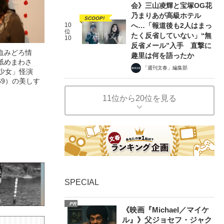
会》三山凌輝と宝塚OG花
乃まりあが高級ホテル
SCOOP!
10
へ…「報道後も2人はまっ
位
たく反省していない」“無
10
反省メール”入手 直撃に
血みどろ情
趣里は何を語ったか
舐めまわさ
「週刊文春」編集部
美少女」怪演
69）の美しす
11位から20位を見る
SPECIAL
PR
《映画『Michael／マイケ
ル』》父ジョセフ・ジャク