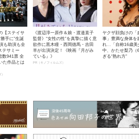
中の【ステイサ
《渡辺淳一原作＆娘・渡邉直子
ヤクザ顔負けの「
“勝手に”生誕
監督》“女性の性”を真摯に描く意
事」豊満な身体を
主演も助演も全
欲作に黒木瞳・西岡德馬・吉田
れ…「自称16歳
ステサミー
羊が出演決定！《映画『月がみ
中、かたせ梨乃（
数941票 全
ている』》
ぎる“熟れ方”
輝いた作品とは
PR（キノフィルムズ）
ズ）