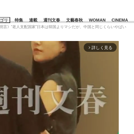
ゴリ
特集
連載
週刊文春
文藝春秋
WOMAN
CINEMA
が明言》“老人支配国家”日本は韓国よりマシだが、中国と同じくらいやばい
キーワード入力
ス
エンタメ
ライフ
ビジネス
詳しく見る
arrow_forward_ios
ーワードタグ一覧
山凌輝
#高市早苗
#後藤真希
#森岡毅
#城彰二
#内田有紀
観る将棋、読
#亀和田武
て明かした日本代表監督に...
「最悪の空気のまま解散」W