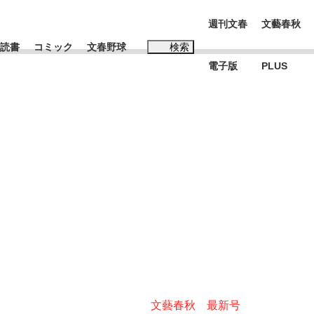
週刊文春
文藝春秋
読書
コミック
文春野球
検索
電子版
PLUS
インタビュー
読書
#松田聖子
む将棋
BC日本代表“敗戦”の真実 選手が明かす...
文藝春秋 最新号