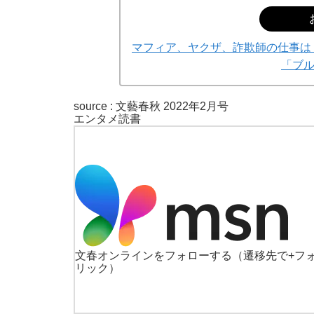
マフィア、ヤクザ、詐欺師の仕事は
「ブ
source :
文藝春秋 2022年2月号
エンタメ
読書
文春オンラインをフォローする
（遷移先で+フ
リック）