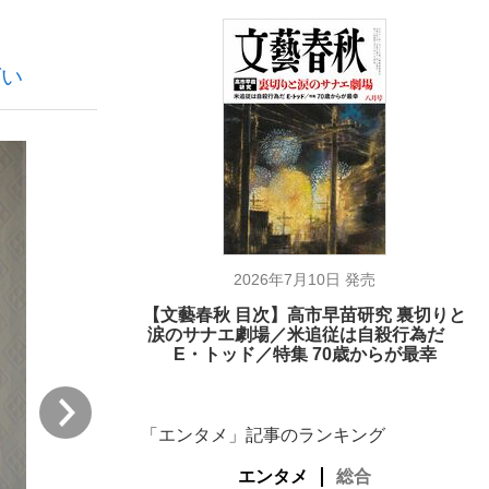
ばい
ない資産運用のすべて
が悲しい」『北の国から』倉本聰氏（91...
2026年7月10日 発売
【文藝春秋 目次】高市早苗研究 裏切りと
涙のサナエ劇場／米追従は自殺行為だ
E・トッド／特集 70歳からが最幸
次
「エンタメ」記事のランキング
エンタメ
総合