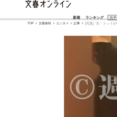
新着
ランキング
カテ
TOP
文藝春秋
エンタメ
記事
[写真]《E・トッド
スクープ
ニュー
おすすめのキ
#藤田晋
#三
#玉木雄一郎
「90%は失敗する。でも…」本田圭佑が初め
終戦から81年