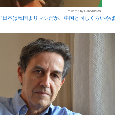
Powered by 
GliaStudios
家”日本は韓国よりマシだが、中国と同じくらいや
いまさら聞け
Mute
手が証言した“NPB聞...
「クマが悪者扱いされているの
もっと見る
カー日本代表・森保一監督...