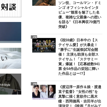
ソン役、コールマン・ドミ
ンゴ オフィシャルインタ
ビュー“観客を魅了した名
優、複雑な父親像への想い
を語る”《日本興収70億円
突破》
PR
《祝59歳》日本中の【ス
テイサム愛】が大暴走！
“勝手に”生誕祭試写会開
催！ 主演も助演も全部ス
テイサム！「ステサミー
賞」爆誕！【応募総数941
票 全54作品の栄冠に輝い
た作品とはー!?】
PR
《渡辺淳一原作＆娘・渡邉
直子監督》“女性の性”を
真摯に描く意欲作に黒木
瞳・西岡德馬・吉田羊が出
演決定！《映画『月がみて