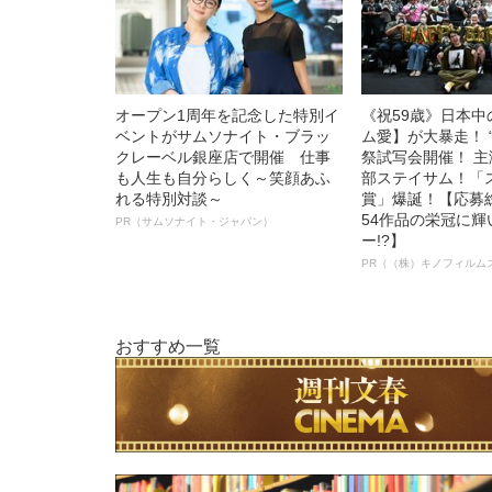
オープン1周年を記念した特別イ
《祝59歳》日本
ベントがサムソナイト・ブラッ
ム愛】が大暴走！ 
クレーベル銀座店で開催 仕事
祭試写会開催！ 
も人生も自分らしく～笑顔あふ
部ステイサム！「
れる特別対談～
賞」爆誕！【応募総
54作品の栄冠に
PR（サムソナイト・ジャパン）
ー!?】
PR（（株）キノフィルム
おすすめ一覧