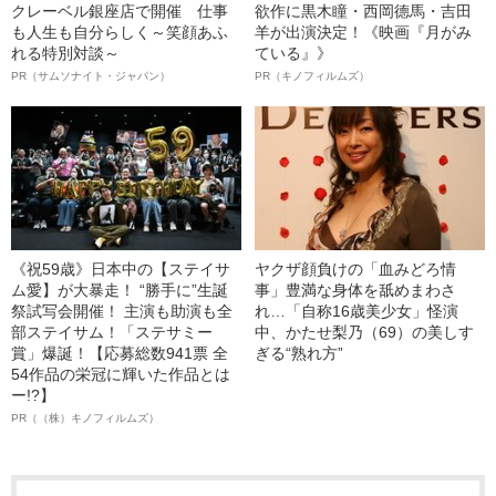
クレーベル銀座店で開催 仕事
欲作に黒木瞳・西岡德馬・吉田
も人生も自分らしく～笑顔あふ
羊が出演決定！《映画『月がみ
れる特別対談～
ている』》
PR（サムソナイト・ジャパン）
PR（キノフィルムズ）
《祝59歳》日本中の【ステイサ
ヤクザ顔負けの「血みどろ情
ム愛】が大暴走！ “勝手に”生誕
事」豊満な身体を舐めまわさ
祭試写会開催！ 主演も助演も全
れ…「自称16歳美少女」怪演
部ステイサム！「ステサミー
中、かたせ梨乃（69）の美しす
賞」爆誕！【応募総数941票 全
ぎる“熟れ方”
54作品の栄冠に輝いた作品とは
ー!?】
PR（（株）キノフィルムズ）