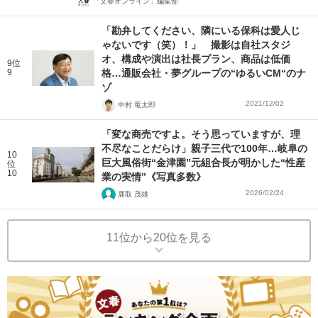
「文春オンライン」編集部
「勘弁してください、隣にいる保科は愛人じ
ゃないです（笑）！」 撮影は自社スタジ
オ、構成や演出は社長プラン、商品は低価
9位
9
格…通販会社・夢グループの“ゆるいCM“のナ
ゾ
2021/12/02
中村 竜太郎
「変な商売ですよ。そう思っていますが、理
不尽なことだらけ」親子三代で100年…岐阜の
10
巨大風俗街“金津園”元組合長が明かした“性産
位
10
業の実情”《写真多数》
2026/02/24
鹿取 茂雄
11位から20位を見る