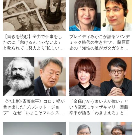
【続きを読む】全力で仕事をし
ブレイディみかこが語る“パンデ
たのに「怠けるんじゃないよ」
ミック時代の生き方”と、藤原辰
と叱られて…努力より“忙しいフ
史の「知性の足がガタガタと震
リ”が評価されるブルシット・ジ
える」世界
ョブの大きな“問題点”
《池上彰×斎藤幸平》コロナ禍が
「金儲けがうまい人が偉い」と
暴き出した“ブルシット・ジョ
いう空気…ヤマザキマリ・斎藤
ブ” なぜ「いまこそマルクス」
幸平が語る「わきまえろ」とい
なのか？
う圧力の正体