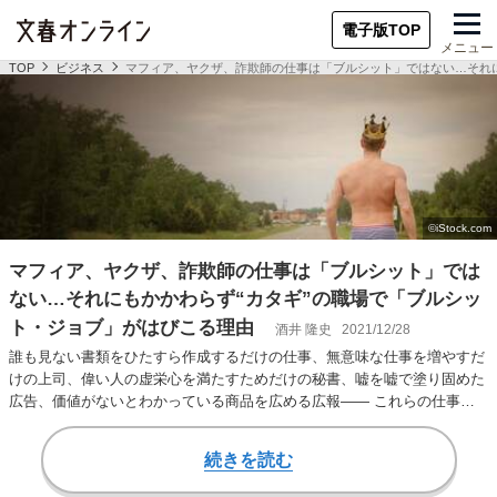
電子版TOP
メニュー
TOP
ビジネス
マフィア、ヤクザ、詐欺師の仕事は「ブルシット」ではない…それに
マフィア、ヤクザ、詐欺師の仕事は「ブルシット」では
ない…それにもかかわらず“カタギ”の職場で「ブルシッ
ト・ジョブ」がはびこる理由
酒井 隆史
2021/12/28
誰も見ない書類をひたすら作成するだけの仕事、無意味な仕事を増やすだ
けの上司、偉い人の虚栄心を満たすためだけの秘書、嘘を嘘で塗り固めた
広告、価値がないとわかっている商品を広める広報―― これらの仕事は
文化人類学者デヴ…
続きを読む