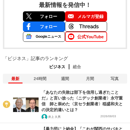
最新情報を発信中！
フォロー
メルマガ登録
フォロー
公式YouTube
Googleニュース
「ビジネス」記事のランキング
ビジネス
総合
最新
24時間
週間
月間
写真
「あなたの失敗は部下を信用し過ぎたこと
だ」と言い放った〈ニデック創業者〉永守重
信 師と崇めた〈京セラ創業者〉稲盛和夫と
の決定的違いとは？
2026/08/03
井上 久男
【暴力団に上納金】「これが関西のサバキと