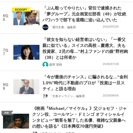
「ぶん殴ってやりたい」背任で逮捕された
SCOOP!
「夢グループ」元企画宣伝部長（49）が壮絶
6位
6
パワハラで部下を退職に追い込んでいた
2024/05/30
「週刊文春」編集部
「彼女を知らない経営者はいない」「一番父
親に似ている」スイスの高校→慶應大、夫も
7位
投資家、2児の母…“村上ファンドの娘”野村絢
7
（38）とは何者か
2026/07/28
森岡 英樹
「今が最後のチャンス」に騙されるな…“金利
1.0%”時代に不動産のプロが「投資は一旦ス
8位
8
テイ」と語る理由
2026/08/04
「文春オンライン」編集部
《映画『Michael／マイケル』》父ジョセフ・ジャ
PR
クソン役、コールマン・ドミンゴ オフィシャルイ
ンタビュー“観客を魅了した名優、複雑な父親像へ
の想いを語る”《日本興収70億円突破》