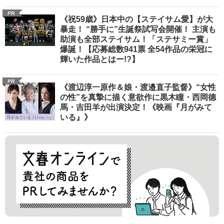
PR
《祝59歳》日本中の【ステイサム愛】が大
暴走！ “勝手に”生誕祭試写会開催！ 主演も
助演も全部ステイサム！「ステサミー賞」
爆誕！【応募総数941票 全54作品の栄冠に
輝いた作品とはー!?】
PR
《渡辺淳一原作＆娘・渡邉直子監督》“女性
の性”を真摯に描く意欲作に黒木瞳・西岡德
馬・吉田羊が出演決定！《映画『月がみて
いる』》