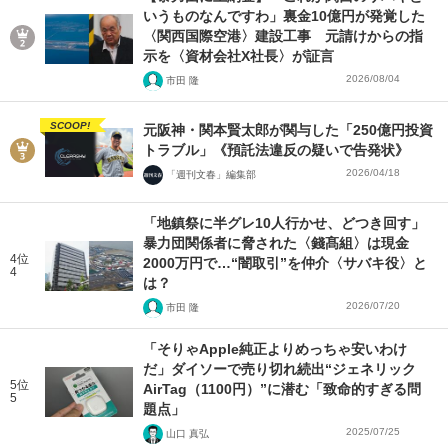
いうものなんですわ」裏金10億円が発覚した
〈関西国際空港〉建設工事 元請けからの指
示を〈資材会社X社長〉が証言
2026/08/04
市田 隆
SCOOP!
元阪神・関本賢太郎が関与した「250億円投資
トラブル」《預託法違反の疑いで告発状》
2026/04/18
「週刊文春」編集部
「地鎮祭に半グレ10人行かせ、どつき回す」
暴力団関係者に脅された〈錢髙組〉は現金
4位
2000万円で…“闇取引”を仲介〈サバキ役〉と
4
は？
2026/07/20
市田 隆
「そりゃApple純正よりめっちゃ安いわけ
だ」ダイソーで売り切れ続出“ジェネリック
5位
AirTag（1100円）”に潜む「致命的すぎる問
5
題点」
2025/07/25
山口 真弘