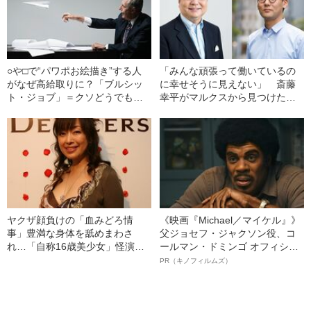
○や□で“パワポお絵描き”する人
「みんな頑張って働いているの
がなぜ高給取りに？「ブルシッ
に幸せそうに見えない」 斎藤
ト・ジョブ」＝クソどうでもい
幸平がマルクスから見つけた、
い仕事に搾取される理由
労働問題の“答え”
ヤクザ顔負けの「血みどろ情
《映画『Michael／マイケル』》
事」豊満な身体を舐めまわさ
父ジョセフ・ジャクソン役、コ
れ…「自称16歳美少女」怪演
ールマン・ドミンゴ オフィシャ
中、かたせ梨乃（69）の美しす
ルインタビュー“観客を魅了した
PR（キノフィルムズ）
ぎる“熟れ方”
名優、複雑な父親像への想いを
語る”《日本興収70億円突破》