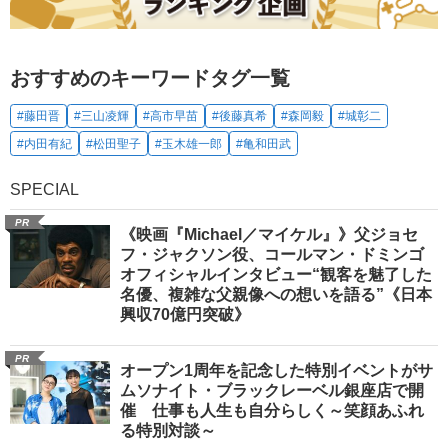
おすすめのキーワードタグ一覧
#藤田晋
#三山凌輝
#高市早苗
#後藤真希
#森岡毅
#城彰二
#内田有紀
#松田聖子
#玉木雄一郎
#亀和田武
SPECIAL
PR
《映画『Michael／マイケル』》父ジョセ
フ・ジャクソン役、コールマン・ドミンゴ
オフィシャルインタビュー“観客を魅了した
名優、複雑な父親像への想いを語る”《日本
興収70億円突破》
PR
オープン1周年を記念した特別イベントがサ
ムソナイト・ブラックレーベル銀座店で開
催 仕事も人生も自分らしく～笑顔あふれ
る特別対談～