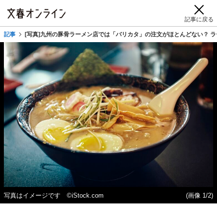
記事に戻る
記事
[写真]九州の豚骨ラーメン店では「バリカタ」の注文がほとんどない？ 
写真はイメージです ©iStock.com
(画像 1/2)