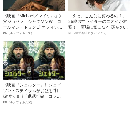
《映画『Michael／マイケル』》
「えっ、こんなに変わるの？」
父ジョセフ・ジャクソン役、コ
36歳男性ライターのニオイが激
ールマン・ドミンゴ オフィシャ
変！ 夏場に気になる“頭皮のニ
ルインタビュー“観客を魅了した
オイ”や“ベタつき”を解消す
PR（キノフィルムズ）
PR（株式会社スヴェンソン）
名優、複雑な父親像への想いを
る、“ウィッグのスペシャリス
語る”《日本興収70億円突破》
ト”が生み出した徹底ケアとは
《映画『シェルター』》ジェイ
ソン・ステイサムがお盆を“打
破”する!!《「眠眠打破」コラ
ボ》
PR（キノフィルムズ）