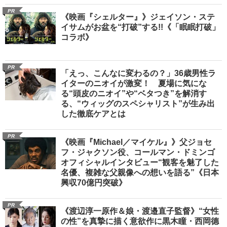
PR
《映画『シェルター』》ジェイソン・ステ
イサムがお盆を“打破”する!!《「眠眠打破」
コラボ》
PR
「えっ、こんなに変わるの？」36歳男性ラ
イターのニオイが激変！ 夏場に気にな
る“頭皮のニオイ”や“ベタつき”を解消す
る、“ウィッグのスペシャリスト”が生み出
した徹底ケアとは
PR
《映画『Michael／マイケル』》父ジョセ
フ・ジャクソン役、コールマン・ドミンゴ
オフィシャルインタビュー“観客を魅了した
名優、複雑な父親像への想いを語る”《日本
興収70億円突破》
PR
《渡辺淳一原作＆娘・渡邉直子監督》“女性
の性”を真摯に描く意欲作に黒木瞳・西岡德