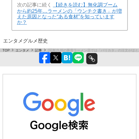
次の記事に続く
【続きを読む】無化調ブーム
から約25年…ラーメンの「ウンチク書き」が増
えた原因となった“ある食材”を知っています
か？
エンタメ
グルメ
歴史
TOP
エンタメ
記事
[写真]九州の豚骨ラーメン店では「バリカタ」の注文がほと