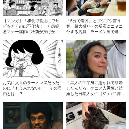
【マンガ】「和食で醤油にワサ
「6分で着丼」とブツブツ言う
ビをとくのは不作法！」と怒鳴
客、超大盛りへの反応にニヤニ
るマナー講師に板前が投げかけ
ヤする店員…ラーメン屋で遭遇
た“キツい一言”
した「ヤバい人たち」
お気に入りのラーメン屋だった
「黒人の下半身に惹かれて結婚
のに「もう来れない!!」 その理
したんだろ」ケニア人男性と結
由とは…？
婚した日本人女性（31）に“誹謗
中傷”殺到…本人が語る、日本で
感じる“外国人差別”のリアル