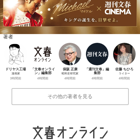
著者
ドリヤス工場
「文春オンライ
保阪 正康
「週刊文春」編
佐藤 ちひろ
ン」編集部
集部
漫画家
昭和史研究家
ライター
4時間前
4時間前
3時間前
4時間前
4時間前
その他の著者を見る