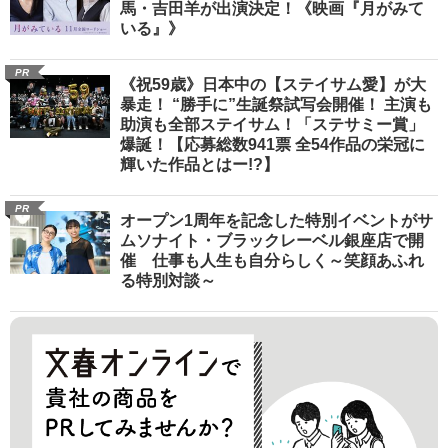
馬・吉田羊が出演決定！《映画『月がみて
いる』》
PR
《祝59歳》日本中の【ステイサム愛】が大
暴走！ “勝手に”生誕祭試写会開催！ 主演も
助演も全部ステイサム！「ステサミー賞」
爆誕！【応募総数941票 全54作品の栄冠に
輝いた作品とはー!?】
PR
オープン1周年を記念した特別イベントがサ
ムソナイト・ブラックレーベル銀座店で開
催 仕事も人生も自分らしく～笑顔あふれ
る特別対談～