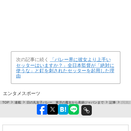
次の記事に続く
「バレー界に彼女より上手い
セッターはいますか？」全日本監督が「絶対に
使うな」と釘を刺されたセッターを起用した理
由
エンタメ
スポーツ
TOP
連載
日の丸女子バレー 東洋の魔女から眞鍋ジャパンまで
記事
[写真