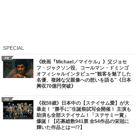
SPECIAL
PR
《映画『Michael／マイケル』》父ジョセ
フ・ジャクソン役、コールマン・ドミンゴ
オフィシャルインタビュー“観客を魅了した
名優、複雑な父親像への想いを語る”《日本
興収70億円突破》
PR
《祝59歳》日本中の【ステイサム愛】が大
暴走！ “勝手に”生誕祭試写会開催！ 主演も
助演も全部ステイサム！「ステサミー賞」
爆誕！【応募総数941票 全54作品の栄冠に
輝いた作品とはー!?】