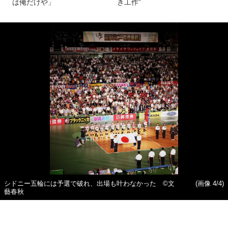
は俺だけや」
き工作”
シドニー五輪には予選で破れ、出場も叶わなかった ©文
(画像 4/4)
藝春秋