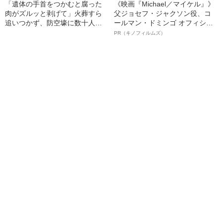
「遺体の手首をつかむと腐った
《映画『Michael／マイケル』》
肉がズルッと剥げて」火葬すら
父ジョセフ・ジャクソン役、コ
追いつかず、防空壕に数十人
ールマン・ドミンゴ オフィシャ
を“集団土葬”…この世の地獄を見
ルインタビュー“観客を魅了した
PR（キノフィルムズ）
た少年兵が明かした“過酷すぎる
名優、複雑な父親像への想いを
任務”とは
語る”《日本興収70億円突破》