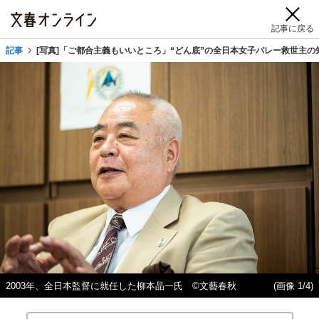
記事に戻る
記事
[写真]「ご都合主義もいいところ」“どん底”の全日本女子バレー救世主
2003年、全日本監督に就任した柳本晶一氏 ©文藝春秋
(画像 1/4)