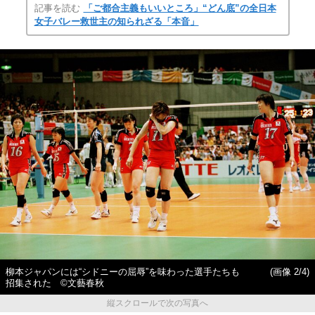
記事を読む
「ご都合主義もいいところ」“どん底”の全日本
女子バレー救世主の知られざる「本音」
柳本ジャパンには“シドニーの屈辱”を味わった選手たちも
(画像 2/4)
招集された ©文藝春秋
縦スクロールで次の写真へ