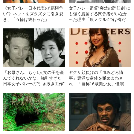
《女子バレー日本代表の“覇権争
女子バレー監督“突然の辞任劇”に
い”》ネットをズタズタに引き裂
も強く慰留する関係者がいなか
き、「五輪は終わった」
った理由「銀メダル2つは俺だけ
や」
「お母さん、もう1人女の子を産
ヤクザ顔負けの「血みどろ情
んでくれないかな」強引すぎた
事」豊満な身体を舐めまわさ
日本女子バレーの“引き抜き工作”
れ…「自称16歳美少女」怪演
中、かたせ梨乃（69）の美しす
ぎる“熟れ方”