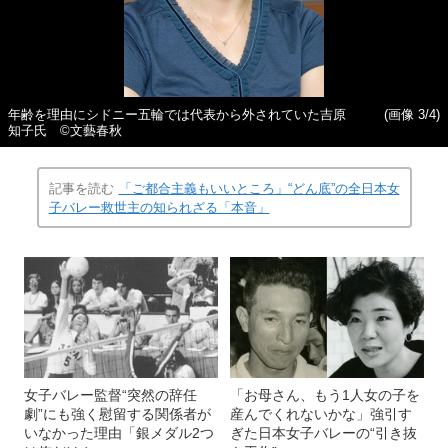
年齢を理由にシドニー五輪では代表から外されていた吉原
(画像 3/4)
知子氏 ©文藝春秋
記事を読む
「ご都合主義もいいところ」“どん底”の全日本女
子バレー救世主の知られざる「本音」
女子バレー監督“突然の辞任
「お母さん、もう1人女の子を
劇”にも強く慰留する関係者が
産んでくれないかな」強引す
いなかった理由「銀メダル2つ
ぎた日本女子バレーの“引き抜