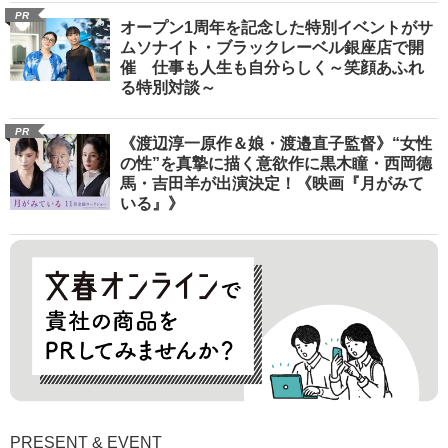
PR
オープン1周年を記念した特別イベントがサ
ムソナイト・ブラックレーベル銀座店で開
催 仕事も人生も自分らしく～笑顔あふれ
る特別対談～
PR
《渡辺淳一原作＆娘・渡邉直子監督》“女性
の性”を真摯に描く意欲作に黒木瞳・西岡德
馬・吉田羊が出演決定！《映画『月がみて
いる』》
PRESENT & EVENT