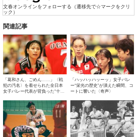
文春オンラインをフォローする
（遷移先で☆マークをクリ
ック）
関連記事
「葛和さん、ごめん……」〈戦
「ハッハッハッーッ」女子バレ
犯の汚名〉を着せられた全日本
ー“栄光の歴史”が潰えた瞬間、コ
女子バレー代表が背負った“十字
ートに響いた〈奇声〉
架”