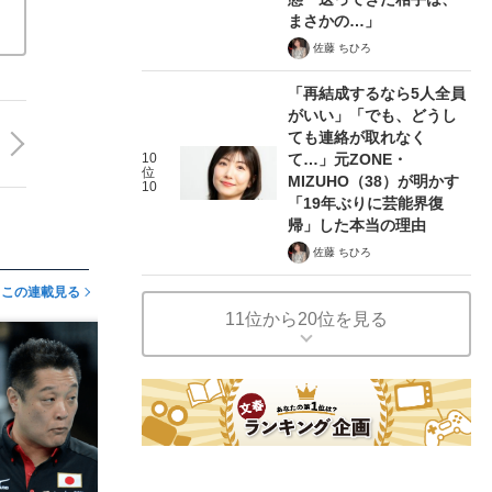
まさかの…」
佐藤 ちひろ
「再結成するなら5人全員
がいい」「でも、どうし
ても連絡が取れなく
10
て…」元ZONE・
位
MIZUHO（38）が明かす
10
「19年ぶりに芸能界復
帰」した本当の理由
佐藤 ちひろ
この連載見る
11位から20位を見る