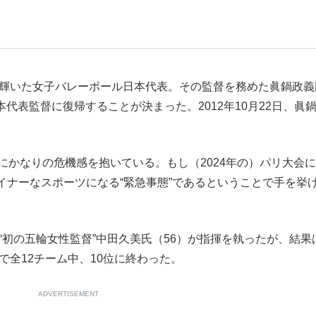
もっと見る
に輝いた女子バレーボール日本代表。その監督を務めた眞鍋政義
が鹿児島で3月に死去し...
日本代表監督に復帰することが決まった。2012年10月22日、眞
にかなりの危機感を抱いている。もし（2024年の）パリ大会
イナーなスポーツになる“緊急事態”であるということで手を挙
“初の五輪女性監督”中田久美氏（56）が指揮を執ったが、結果
で全12チーム中、10位に終わった。
照ノ富士に激怒され...
《BTS厳戒トーキョー滞
ADVERTISEMENT
もっと見る