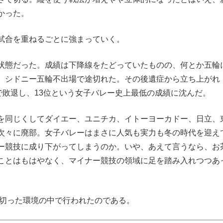
かった。
試合を重ねるごとに強まっていく。
状態だった。成績は下降線をたどっていたものの、何とか五輪
、シドニー五輪不出場で途切れた。その後遺症から立ち上がれ
で敗退し、13位という女子バレー史上最低の成績に沈んだ。
を同じくしてダイエー、ユニチカ、イトーヨーカドー、日立、
次々に廃部。女子バレーはまさに人気も実力も冬の時代を迎え
ー競技に成り下がってしまうのか。いや、あえて言うなら、お
ことはもはやなく、マイナー競技の領域に足を踏み入れつつあ
え切った環境の中で行われたのである。