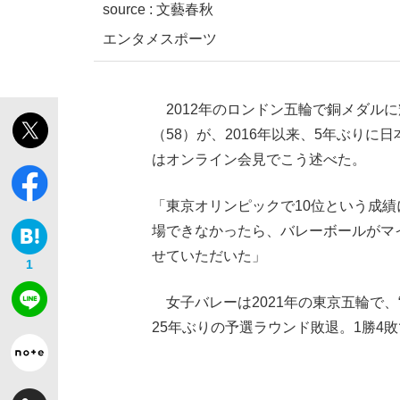
source :
文藝春秋
エンタメ
スポーツ
2012年のロンドン五輪で銅メダル
【独自】昭和の大女優・小川真由美（享年86）
（58）が、2016年以来、5年ぶりに
はオンライン会見でこう述べた。
「東京オリンピックで10位という成績
場できなかったら、バレーボールがマ
せていただいた」
1
女子バレーは2021年の東京五輪で、
25年ぶりの予選ラウンド敗退。1勝4敗
《VIVANT》頼れる相棒・ドラムが認めた“