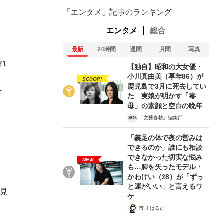
「エンタメ」記事のランキング
エンタメ
総合
最新
24時間
週間
月間
写真
れ
【独自】昭和の大女優・
小川真由美（享年86）が
、
SCOOP!
鹿児島で3月に死去してい
・
た 実娘が明かす「毒
母」の素顔と空白の晩年
「文藝春秋」編集部
「義足の体で夜の営みは
できるのか」誰にも相談
できなかった切実な悩み
NEW
も…脚を失ったモデル・
かわけい（28）が「ずっ
と運がいい」と言えるワ
を見
ケ
市川 はるひ