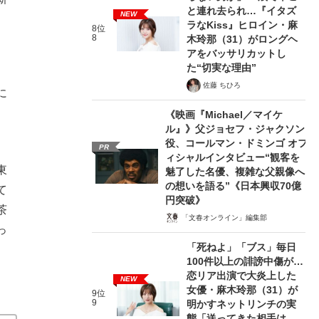
と連れ去られ…『イタズ
NEW
ラなKiss』ヒロイン・麻
8位
8
木玲那（31）がロングヘ
アをバッサリカットし
た“切実な理由”
佐藤 ちひろ
に
《映画『Michael／マイケ
ル』》父ジョセフ・ジャクソン
役、コールマン・ドミンゴ オフ
PR
ィシャルインタビュー“観客を
東
魅了した名優、複雑な父親像へ
の想いを語る”《日本興収70億
て
円突破》
茶
「文春オンライン」編集部
っ
「死ねよ」「ブス」毎日
100件以上の誹謗中傷が…
恋リア出演で大炎上した
NEW
女優・麻木玲那（31）が
9位
9
明かすネットリンチの実
態「送ってきた相手は、