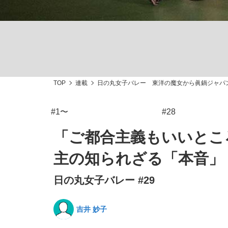
TOP
連載
日の丸女子バレー 東洋の魔女から眞鍋ジャパ
私のあのとき、私のいま
#1〜
#28
「ご都合主義もいいとこ
主の知られざる「本音」
日の丸女子バレー #29
吉井 妙子
キングの誕生を、目撃せよ。