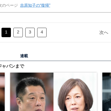
次のページ
吉原知子の“復帰”
1
2
3
4
次へ
連載
ジャパンまで