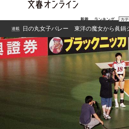
新着
ランキング
カテ
日の丸女子バレー 東洋の魔女から眞鍋
連載
スクープ
ニュー
おすすめのキ
#藤田晋
#三
#玉木雄一郎
「善か悪かはどちらでもいい」リアル『九条の
終戦から81年