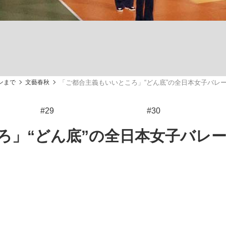
観る将棋、読
ンまで
文藝春秋
「ご都合主義もいいところ」“どん底”の全日本女子バレ
#29
#30
ろ」“どん底”の全日本女子バレ