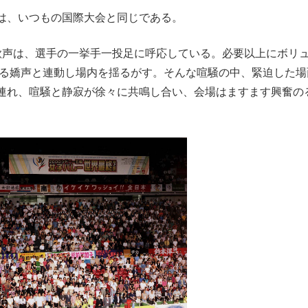
は、いつもの国際大会と同じである。
声は、選手の一挙手一投足に呼応している。必要以上にボリ
する嬌声と連動し場内を揺るがす。そんな喧騒の中、緊迫した場
連れ、喧騒と静寂が徐々に共鳴し合い、会場はますます興奮の