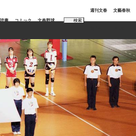
週刊文春
文藝春秋
読書
コミック
文春野球
検索
電子版
PLUS
インタビュー
読書
#松田聖子
多くてもいい」時価総額が一時トヨタ超え...
K-POPアイドルたち