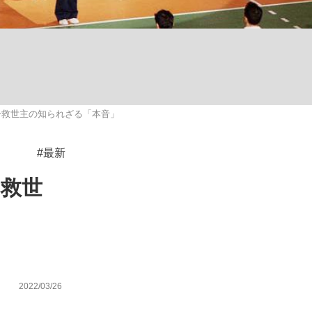
む将棋
ー救世主の知られざる「本音」
#最新
ー救世
2022/03/26