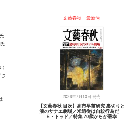
文藝春秋 最新号
氏
鍋氏
に出
げさ
2026年7月10日 発売
は
【文藝春秋 目次】高市早苗研究 裏切りと
在記》RM→渋谷で飲み会、JIN→伊豆の...
涙のサナエ劇場／米追従は自殺行為だ
E・トッド／特集 70歳からが最幸