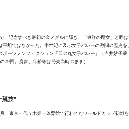
輪で、記念すべき最初の金メダルに輝き、「東洋の魔女」と呼ば
は平坦ではなかった。半世紀に及ぶ女子バレーの激闘の歴史を
スポーツノンフィクション『日の丸女子バレー』（吉井妙子著
回の29回。肩書、年齢等は発売当時のまま）
ー競技”
11月、東京・代々木第一体育館で行われたワールドカップ初戦