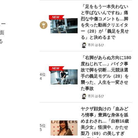
「足をもう一本失わない
と学ばないんですね」痛
NEW
烈な中傷コメントも…脚
ュー
を失った動画クリエイタ
ー（28）が「義足を見せ
面
る」と決めるまで
る
市川 はるひ
「右脚があらぬ方向に180
度ねじれて…」バイク事
NEW
故で脚を切断…元競泳選
4位
手の義足モデル（28）を
4
襲った、人生を一変させ
た事故
市川 はるひ
ヤクザ顔負けの「血みど
ろ情事」豊満な身体を舐
めまわされ…「自称16歳
5位
美少女」怪演中、かたせ
5
梨乃（69）の美しすぎ