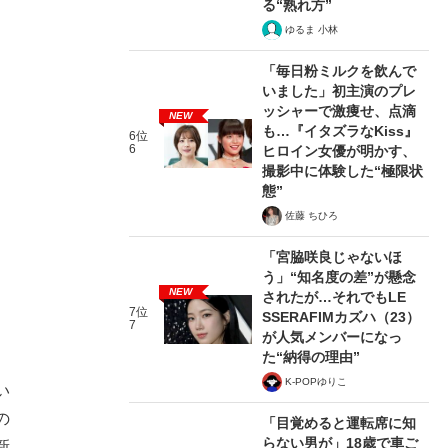
る“熟れ方”
ゆるま 小林
「毎日粉ミルクを飲んで
いました」初主演のプレ
ッシャーで激痩せ、点滴
NEW
も…『イタズラなKiss』
6位
6
ヒロイン女優が明かす、
撮影中に体験した“極限状
態”
佐藤 ちひろ
「宮脇咲良じゃないほ
う」“知名度の差”が懸念
NEW
されたが…それでもLE
7位
SSERAFIMカズハ（23）
7
が人気メンバーになっ
た“納得の理由”
K-POPゆりこ
い
の
「目覚めると運転席に知
らない男が」18歳で車ご
新