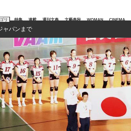
ゴリ
特集
連載
週刊文春
文藝春秋
WOMAN
CINEMA
ジャパンまで
キーワード入力
ス
エンタメ
ライフ
ビジネス
ーワードタグ一覧
山凌輝
#高市早苗
#後藤真希
#森岡毅
#城彰二
#内田有紀
#亀和田武
大罪』弁護士が明かすトク...
「キオクシアの投資の桁は一つ
日本生まれの