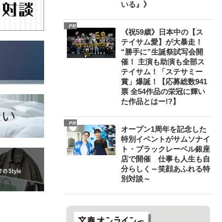
いる』》
PR
《祝59歳》日本中の【ス
テイサム愛】が大暴走！
“勝手に”生誕祭試写会開
催！ 主演も助演も全部ス
テイサム！「ステサミー
賞」爆誕！【応募総数941
票 全54作品の栄冠に輝い
た作品とはー!?】
PR
オープン1周年を記念した
特別イベントがサムソナイ
ト・ブラックレーベル銀座
店で開催 仕事も人生も自
分らしく～笑顔あふれる特
別対談～