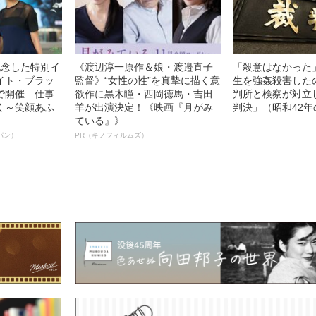
記念した特別イ
《渡辺淳一原作＆娘・渡邉直子
「殺意はなかった
イト・ブラッ
監督》“女性の性”を真摯に描く意
生を強姦殺害した
で開催 仕事
欲作に黒木瞳・西岡德馬・吉田
判所と検察が対立
く～笑顔あふ
羊が出演決定！《映画『月がみ
判決」（昭和42年
ている』》
パン）
PR（キノフィルムズ）