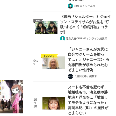
吉崎 エイジーニョ
《映画『シェルター』》ジェイ
PR
ソン・ステイサムがお盆を“打
破”する!!《「眠眠打破」コラ
ボ》
週刊文春CINEMAオンライン編集部
「ジャニーさんがお尻に
自分でクリームを塗っ
SCOOP!
て…」元ジャニーズJr. 石
9位
9
丸志門氏が求められたお
ぞましい性行為
「週刊文春」編集部
ヌードも不倫も厭わず、
離婚後も市川海老蔵や勝
地涼と浮名を…「離婚し
10
てモテるようになった」
位
10
高岡早紀（51）の魔性が
とまらない