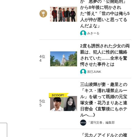
か 悪夢の「公開処刑」
から8年後に明かされ
た“答え”「世の中は俺ら5
人が仲が悪いと思ってる
んだよな」
みきーる
2/5
2度も誘拐された少女の両
親は、犯人に性的に籠絡
4位
されていた……全米を驚
4
愕させた事件とは
辰巳JUNK
三山凌輝が妻・趣里との
「キス・濡れ場禁止ルー
SCOOP!
ル」を破って既婚の元宝
5位
塚女優・花乃まりあと連
5
日密会《直撃後にもホテ
ルへ…》
「週刊文春」編集部
「元カノアイドルとの複