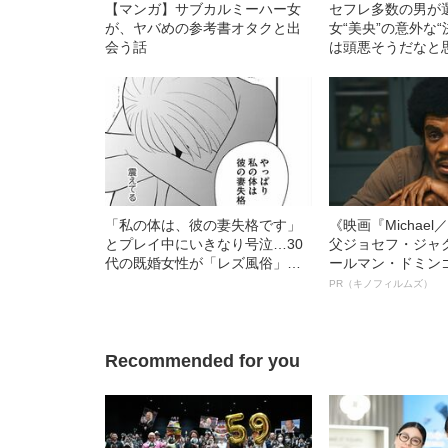
【マンガ】サブカルミーハー女
セフレ多数の男が
が、ヤバめの参考書オタクと出
女“美央”の意外な
会う話
は頭悪そうだなと
結婚してあげても
て」
「私の体は、彼の妻失格です」
《映画『Michae
とプレイ中にいきなり号泣…30
父ジョセフ・ジャ
代の既婚女性が「レズ風俗」に
ールマン・ドミン
来た理由とは？
ルインタビュー“
PR（キノフィルムズ）
名優、複雑な父親
語る”《日本興収7
Recommended for you