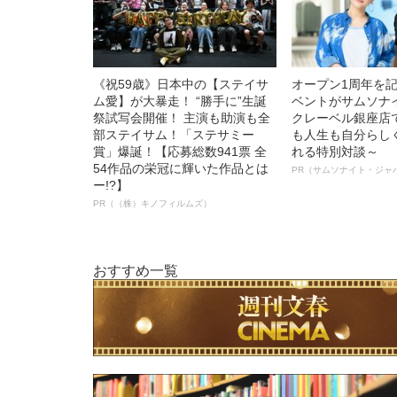
《祝59歳》日本中の【ステイサ
オープン1周年を
ム愛】が大暴走！ “勝手に”生誕
ベントがサムソナ
祭試写会開催！ 主演も助演も全
クレーベル銀座店
部ステイサム！「ステサミー
も人生も自分らし
賞」爆誕！【応募総数941票 全
れる特別対談～
54作品の栄冠に輝いた作品とは
PR（サムソナイト・ジャ
ー!?】
PR（（株）キノフィルムズ）
おすすめ一覧