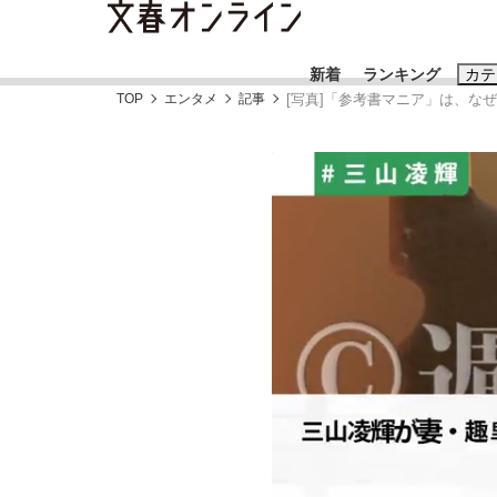
新着
ランキング
カテ
TOP
エンタメ
記事
[写真]「参考書マニア」は、な
スクープ
ニュー
おすすめのキ
#藤田晋
#三
#玉木雄一郎
「90%は失敗する。でも…」本田圭佑が初め
終戦から81年