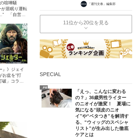
れの喧嘩騒
「週刊文春」編集部
ーが居眠り運転
…” 「自営業
ャバ嬢が“東京
11位から20位を見る
たトラブルのリ
ー』》ジェイ
SPECIAL
がお盆を“打
眠打破」コラ
PR
「えっ、こんなに変わる
の？」36歳男性ライター
のニオイが激変！ 夏場に
気になる“頭皮のニオ
イ”や“ベタつき”を解消す
る、“ウィッグのスペシャ
リスト”が生み出した徹底
ケアとは