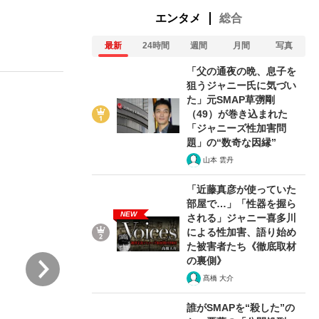
エンタメ
総合
最新
24時間
週間
月間
写真
ない資産運用のすべて
「父の通夜の晩、息子を
狙うジャニー氏に気づい
た」元SMAP草彅剛
（49）が巻き込まれた
が悲しい」『北の国から』倉本聰氏（91...
「ジャニーズ性加害問
題」の“数奇な因縁”
山本 雲丹
「近藤真彦が使っていた
部屋で…」「性器を握ら
NEW
される」ジャニー喜多川
による性加害、語り始め
た被害者たち《徹底取材
次
の裏側》
髙橋 大介
誰がSMAPを“殺した”の