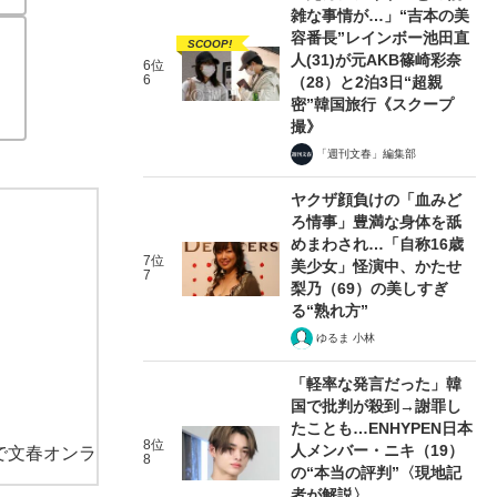
雑な事情が…」“吉本の美
容番長”レインボー池田直
SCOOP!
人(31)が元AKB篠崎彩奈
6位
6
（28）と2泊3日“超親
密”韓国旅行《スクープ
撮》
「週刊文春」編集部
ヤクザ顔負けの「血みど
ろ情事」豊満な身体を舐
めまわされ…「自称16歳
7位
美少女」怪演中、かたせ
7
梨乃（69）の美しすぎ
る“熟れ方”
ゆるま 小林
「軽率な発言だった」韓
国で批判が殺到→謝罪し
たことも…ENHYPEN日本
8位
人メンバー・ニキ（19）
で文春オンラ
8
の“本当の評判”〈現地記
者が解説〉