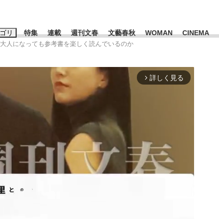
ゴリ
特集
連載
週刊文春
文藝春秋
WOMAN
CINEMA
ぜ大人になっても参考書を楽しく読んでいるのか
キーワード入力
ス
エンタメ
ライフ
ビジネス
詳しく見る
arrow_forward_ios
ーワードタグ一覧
山凌輝
#高市早苗
#後藤真希
#森岡毅
#城彰二
#内田有紀
観る将棋、読
#亀和田武
て明かした日本代表監督に...
「最悪の空気のまま解散」W