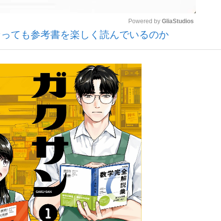
Powered by 
GliaStudios
なっても参考書を楽しく読んでいるのか
いまさら聞け
Mute
手が証言した“NPB聞...
「クマが悪者扱いされているの
もっと見る
カー日本代表・森保一監督...