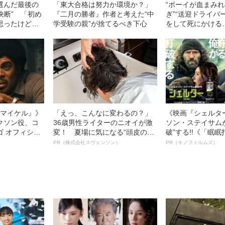
選んだ最後の
「東大合格は努力か環境か？」
“ボーイが血まみ
“決断” 「初め
『二月の勝者』作者と考えた“中
ぎ”“送迎ドライバ
思ったけど、
学受験の親”が捨てるべき下心
をして死にかける
いいかなっ
者の集まり」のキ
と鳥取”で遭遇し
アル
l／マイケル』》
「えっ、こんなに変わるの？」
《映画『シェルタ
クソン役、コ
36歳男性ライターのニオイが激
ソン・ステイサム
ゴ オフィシャ
変！ 夏場に気になる“頭皮のニ
破”する!!《「眠
観客を魅了した
オイ”や“ベタつき”を解消す
ボ》
PR（株式会社スヴェンソン）
PR（キノフィルムズ）
像への想いを
る、“ウィッグのスペシャリス
0億円突破》
ト”が生み出した徹底ケアとは