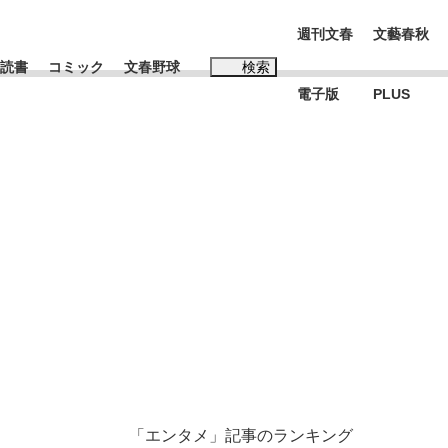
週刊文春
文藝春秋
読書
コミック
文春野球
検索
電子版
PLUS
インタビュー
読書
#松田聖子
む将棋
BC日本代表“敗戦”の真実 選手が明かす...
「エンタメ」記事のランキング