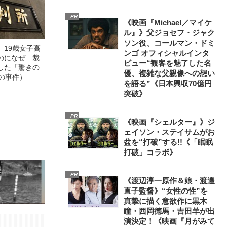
PR
《映画『Michael／マイケ
ル』》父ジョセフ・ジャク
ソン役、コールマン・ドミ
」19歳女子高
ンゴ オフィシャルインタ
のになぜ…裁
ビュー“観客を魅了した名
した「驚きの
優、複雑な父親像への想い
の事件）
を語る”《日本興収70億円
突破》
PR
《映画『シェルター』》ジ
ェイソン・ステイサムがお
盆を“打破”する!!《「眠眠
打破」コラボ》
PR
《渡辺淳一原作＆娘・渡邉
直子監督》“女性の性”を
真摯に描く意欲作に黒木
瞳・西岡德馬・吉田羊が出
演決定！《映画『月がみて