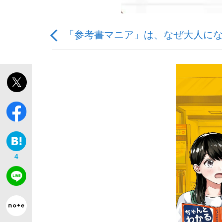
「参考書マニア」は、なぜ大人に
「敗因分析は一切聞かれなかった」侍ジャパン選
キングの誕生を、目撃せよ。
4
the Style
「目標達成できなかったからと言って…」サッ