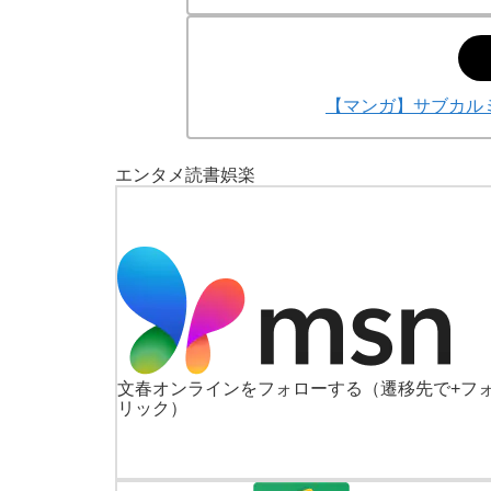
【マンガ】サブカル
エンタメ
読書
娯楽
文春オンラインをフォローする
（遷移先で+フ
リック）