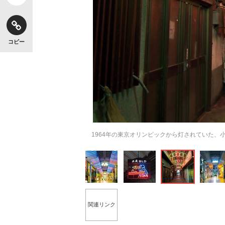
コピー
【独自】昭和の大女優・小川真由美（享年86）
1964年の東京オリンピックから灯されていた、
《VIVANT》頼れる相棒・ドラムが認めた“
関連リンク