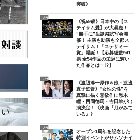
突破》
PR
《祝59歳》日本中の【ス
テイサム愛】が大暴走！
“勝手に”生誕祭試写会開
催！ 主演も助演も全部ス
テイサム！「ステサミー
賞」爆誕！【応募総数941
票 全54作品の栄冠に輝い
た作品とはー!?】
PR
《渡辺淳一原作＆娘・渡邉
直子監督》“女性の性”を
真摯に描く意欲作に黒木
瞳・西岡德馬・吉田羊が出
演決定！《映画『月がみて
いる』》
PR
オープン1周年を記念した
特別イベントがサムソナイ