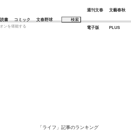
週刊文春
文藝春秋
読書
コミック
文春野球
検索
ネオンを堪能する
電子版
PLUS
インタビュー
読書
#松田聖子
K-POPアイドルたち
「ライフ」記事のランキング