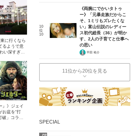
《両腕にでかいタトゥ
ー》「元暴走族だからこ
そ、1ミリもズレたくな
10
い」富山伝説のレディー
位
ス初代総長（36）が明か
10
す、2人の子育てと仕事へ
伊東に行くなら
の思い
てるようで意
味わい深すぎ
平田 裕介
の世界を探索す
11位から20位を見る
ー』》ジェイ
がお盆を“打
眠打破」コラ
SPECIAL
PR