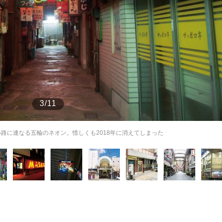
もっと見る
が鹿児島で3月に死去し...
3/11
小路に連なる五輪のネオン。惜しくも2018年に消えてしまった
照ノ富士に激怒され...
《BTS厳戒トーキョー滞