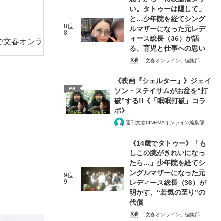
い。タトゥーは隠して」
と…少年院を経てシング
8位
ルマザーになった元レデ
8
ィース総長（36）が語
で文春オンラ
る、育児と仕事への思い
「文春オンライン」編集部
《映画『シェルター』》ジェイ
PR
ソン・ステイサムがお盆を“打
破”する!!《「眠眠打破」コラ
ボ》
週刊文春CINEMAオンライン編集部
《14歳でタトゥー》「も
しこの腕がきれいになっ
たら…」少年院を経てシ
ングルマザーになった元
9位
9
レディース総長（36）が
明かす、“若気の至り”の
代償
「文春オンライン」編集部