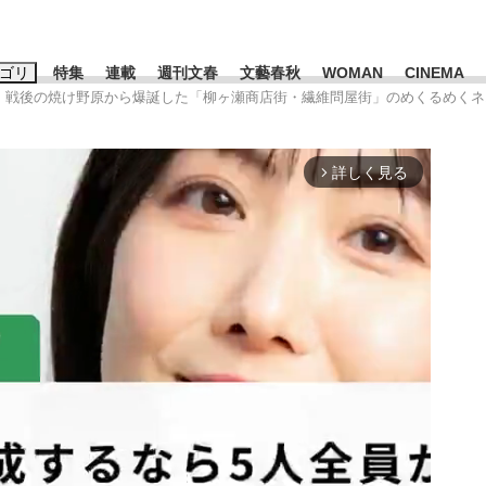
ゴリ
特集
連載
週刊文春
文藝春秋
WOMAN
CINEMA
！ 戦後の焼け野原から爆誕した「柳ヶ瀬商店街・繊維問屋街」のめくるめく
キーワード入力
ス
エンタメ
ライフ
ビジネス
詳しく見る
arrow_forward_ios
ーワードタグ一覧
山凌輝
#高市早苗
#後藤真希
#森岡毅
#城彰二
#内田有紀
#亀和田武
時価総額が一時トヨタ超え...
日本生まれの