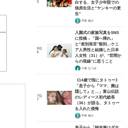
5
白する、女子少年院での
独房生活と“ヤンキーの更
生”
平田 裕介
入園式の家族写真をSNS
に投稿→「国へ帰れ」
と“差別発言”殺到…ケニ
6位
ア人男性と結婚した日本
6
人女性（31）が、“世間か
らの視線”に思うこと
小泉 なつみ
《14歳で指にタトゥー》
「息子から『ママ、腕は
隠して』と…」富山伝説
7位
のレディース初代総長
7
（36）が語る、タトゥー
を入れた後悔
平田 裕介
息子から「特攻服はダサ