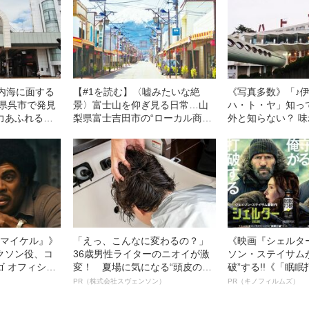
戸内海に面する
【#1を読む】〈嘘みたいな絶
《写真多数》「♪
島県呉市で発見
景〉富士山を仰ぎ見る日常…山
ハ・ト・ヤ」知っ
力あふれるレ
梨県富士吉田市の“ローカル商店
外と知らない？ 
する
街”を訪ね歩いてみた
る“ハトヤホテル”
る
l／マイケル』》
「えっ、こんなに変わるの？」
《映画『シェルタ
クソン役、コ
36歳男性ライターのニオイが激
ソン・ステイサム
ゴ オフィシャ
変！ 夏場に気になる“頭皮のニ
破”する!!《「眠
観客を魅了した
オイ”や“ベタつき”を解消す
ボ》
PR（株式会社スヴェンソン）
PR（キノフィルムズ）
像への想いを
る、“ウィッグのスペシャリス
0億円突破》
ト”が生み出した徹底ケアとは