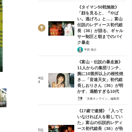
《タイマン50戦無敗》
「顔を見ると、『やば
い。逃げろ』と…」富山
伝説のレディース初代総
長（36）が語る、ギャル
サー制圧と朝までのバイ
4/11
ク暴走
平田 裕介
《富山・伝説の暴走族》
11人からの集団リンチ、
腕に10箇所以上の根性焼
4位
き…「音速天女」初代総
4
長しおりさん（36）が明
かす、過酷すぎる10代
「文春オンライン」編集部
《17歳で逮捕》「入って
在記》RM→渋谷で飲み会、JIN→伊豆の...
いなければ人を殺してい
た」富山の伝説的レディ
ース初代総長（36）が告
5位