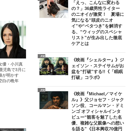
「えっ、こんなに変わる
の？」36歳男性ライター
のニオイが激変！ 夏場に
気になる“頭皮のニオ
イ”や“ベタつき”を解消す
る、“ウィッグのスペシャ
リスト”が生み出した徹底
ケアとは
PR
《映画『シェルター』》ジ
女優・小川真
ェイソン・ステイサムがお
鹿児島で3月に
盆を“打破”する!!《「眠眠
娘が明かす
打破」コラボ》
空白の晩年
PR
《映画『Michael／マイケ
ル』》父ジョセフ・ジャク
ソン役、コールマン・ドミ
ンゴ オフィシャルインタ
ビュー“観客を魅了した名
優、複雑な父親像への想い
を語る”《日本興収70億円