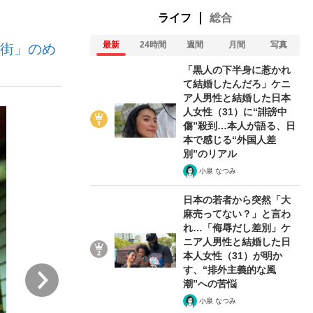
ライフ
総合
最新
24時間
週間
月間
写真
屋街」のめ
む将棋
「黒人の下半身に惹かれ
て結婚したんだろ」ケニ
ア人男性と結婚した日本
人女性（31）に“誹謗中
傷”殺到…本人が語る、日
本で感じる“外国人差
別”のリアル
小泉 なつみ
日本の若者から突然「大
麻売ってない？」と言わ
れ…「侮辱だし差別」ケ
ニア人男性と結婚した日
本人女性（31）が明か
す、“排外主義的な風
次
潮”への苦悩
小泉 なつみ