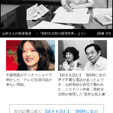
山村さんの執筆風景 （『西村京太郎の推理世界』より）
(画像 3/3)
中森明菜がディナーショーで
【続きを読む】「朝6時に女の
明かした「テレビ出演の話が
声で不審な電話があったんで
来ない理由」
す」山村美紗が自宅で襲われ
た…ミステリー作家・西村京
太郎が推理した“意外な犯人像”
次の記事に続く
【続きを読む】「朝6時に女の