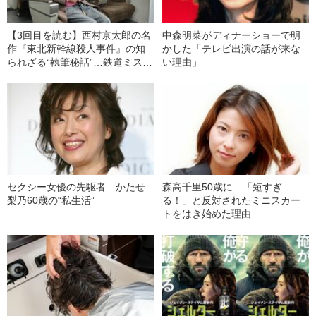
【3回目を読む】西村京太郎の名
中森明菜がディナーショーで明
作『東北新幹線殺人事件』の知
かした「テレビ出演の話が来な
られざる“執筆秘話”…鉄道ミステ
い理由」
リーの巨匠が「慌てて書き直し
た」犯人の脱出経路はどこ？
セクシー女優の先駆者 かたせ
森高千里50歳に 「短すぎ
梨乃60歳の“私生活”
る！」と反対されたミニスカー
トをはき始めた理由