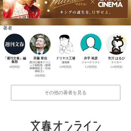
著者
「週刊文春」編
斉藤 章佳
ドリヤス工場
井手 裕彦
市川 はるひ
集部
西川口榎本クリニ
漫画家
ジャーナリスト
ライター
ック副院長（精神
4時間前
10時間前
11時間前
11時間前
保健福祉士・社会
福祉士）
4時間前
その他の著者を見る