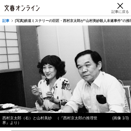
記事に戻る
記事
[写真]鉄道ミステリーの巨匠・西村京太郎が“山村美紗殺人未遂事件”の
西村京太郎（右）と山村美紗 （『西村京太郎の推理世
(画像 1/3)
界』より）