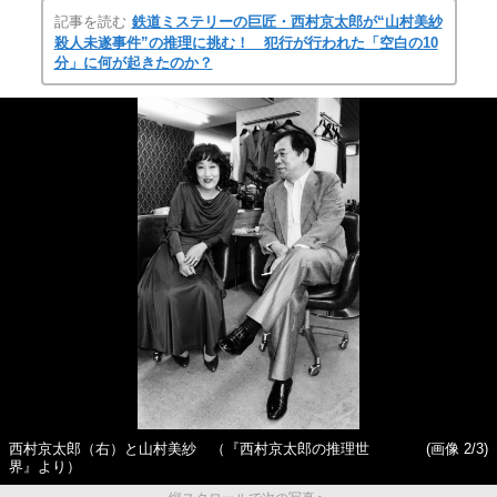
記事を読む
鉄道ミステリーの巨匠・西村京太郎が“山村美紗
殺人未遂事件”の推理に挑む！ 犯行が行われた「空白の10
分」に何が起きたのか？
西村京太郎（右）と山村美紗 （『西村京太郎の推理世
(画像 2/3)
界』より）