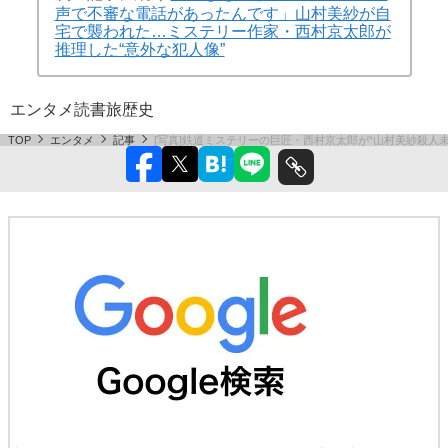
声で不審な電話があったんです」山村美紗が自
宅で襲われた…ミステリー作家・西村京太郎が
推理した“意外な犯人像”
エンタメ
読書
旅
歴史
TOP
エンタメ
記事
[写真]鉄道ミステリーの巨匠・西村京太郎が“山村美紗殺人