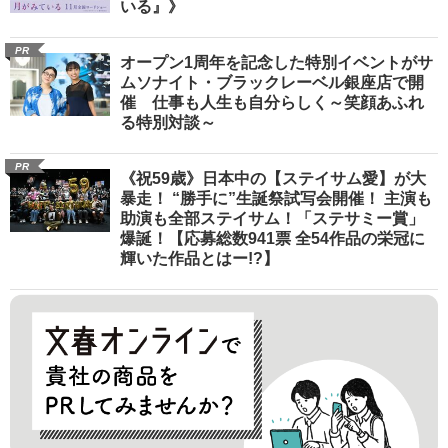
いる』》
PR
オープン1周年を記念した特別イベントがサ
ムソナイト・ブラックレーベル銀座店で開
催 仕事も人生も自分らしく～笑顔あふれ
る特別対談～
PR
《祝59歳》日本中の【ステイサム愛】が大
暴走！ “勝手に”生誕祭試写会開催！ 主演も
助演も全部ステイサム！「ステサミー賞」
爆誕！【応募総数941票 全54作品の栄冠に
輝いた作品とはー!?】