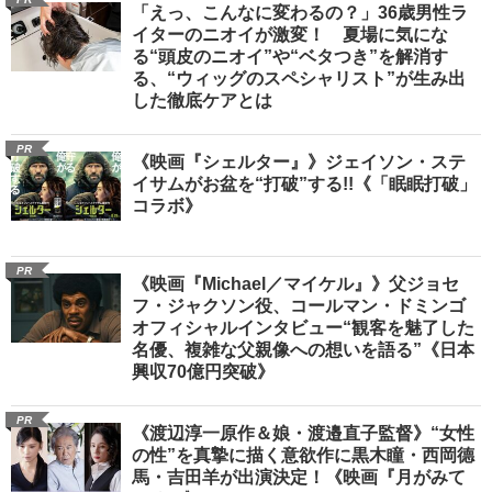
「えっ、こんなに変わるの？」36歳男性ラ
イターのニオイが激変！ 夏場に気にな
る“頭皮のニオイ”や“ベタつき”を解消す
る、“ウィッグのスペシャリスト”が生み出
した徹底ケアとは
PR
《映画『シェルター』》ジェイソン・ステ
イサムがお盆を“打破”する!!《「眠眠打破」
コラボ》
PR
《映画『Michael／マイケル』》父ジョセ
フ・ジャクソン役、コールマン・ドミンゴ
オフィシャルインタビュー“観客を魅了した
名優、複雑な父親像への想いを語る”《日本
興収70億円突破》
PR
《渡辺淳一原作＆娘・渡邉直子監督》“女性
の性”を真摯に描く意欲作に黒木瞳・西岡德
馬・吉田羊が出演決定！《映画『月がみて