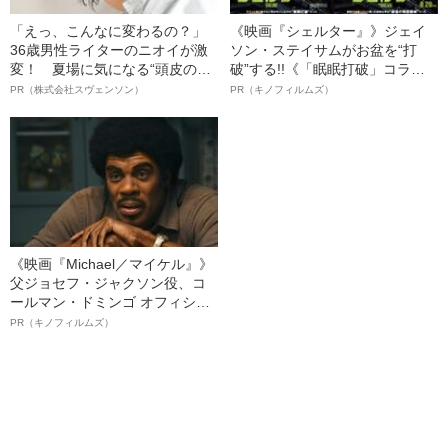
「えっ、こんなに変わるの？」
《映画『シェルター』》ジェイ
36歳男性ライターのニオイが激
ソン・ステイサムがお盆を“打
変！ 夏場に気になる“頭皮のニ
破”する!!《「眠眠打破」コラ
オイ”や“ベタつき”を解消す
ボ》
PR（株式会社スヴェンソン）
PR（キノフィルムズ）
る、“ウィッグのスペシャリス
ト”が生み出した徹底ケアとは
《映画『Michael／マイケル』》
父ジョセフ・ジャクソン役、コ
ールマン・ドミンゴ オフィシャ
ルインタビュー“観客を魅了した
PR（キノフィルムズ）
名優、複雑な父親像への想いを
語る”《日本興収70億円突破》