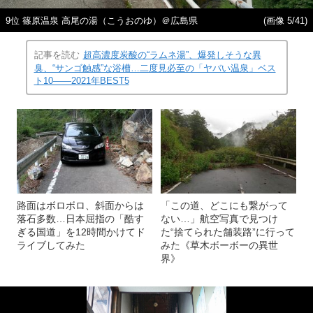
9位 篠原温泉 高尾の湯（こうおのゆ）＠広島県
(画像 5/41)
記事を読む
超高濃度炭酸の“ラムネ湯”、爆発しそうな異
臭、“サンゴ触感”な浴槽…二度見必至の「ヤバい温泉」ベス
ト10――2021年BEST5
路面はボロボロ、斜面からは
「この道、どこにも繋がって
落石多数…日本屈指の「酷す
ない…」航空写真で見つけ
ぎる国道」を12時間かけてド
た“捨てられた舗装路”に行って
ライブしてみた
みた《草木ボーボーの異世
界》