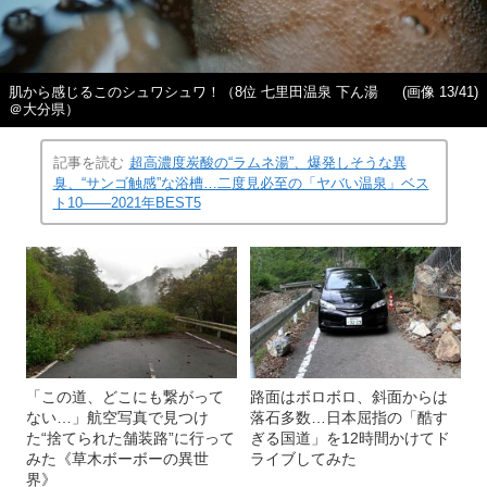
肌から感じるこのシュワシュワ！（8位 七里田温泉 下ん湯
(画像 13/41)
＠大分県）
記事を読む
超高濃度炭酸の“ラムネ湯”、爆発しそうな異
臭、“サンゴ触感”な浴槽…二度見必至の「ヤバい温泉」ベス
ト10――2021年BEST5
「この道、どこにも繋がって
路面はボロボロ、斜面からは
ない…」航空写真で見つけ
落石多数…日本屈指の「酷す
た“捨てられた舗装路”に行って
ぎる国道」を12時間かけてド
みた《草木ボーボーの異世
ライブしてみた
界》