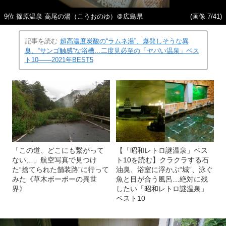
9位 篠原温泉 高尾の湯（こうおのゆ）＠広島県
(画像 7/41)
記事を読む
超高濃度炭酸の“ラムネ湯”、爆発しそうな異
臭、“サンゴ触感”な浴槽…二度見必至の「ヤバい温泉」ベス
ト10――2021年BEST5
「この道、どこにも繋がって
【「昭和レトロ謎温泉」ベス
ない…」航空写真で見つけ
ト10を読む】クラクラする石
た“捨てられた舗装路”に行って
油臭、浴室に浮かぶ“城”、泳ぐ
みた《草木ボーボーの異世
魚と目が合う風呂…絶対に残
界》
したい「昭和レトロ謎温泉」
ベスト10