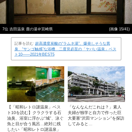
7位 吉田温泉 鹿の湯＠宮崎県
(画像 15/41)
記事を読む
超高濃度炭酸の“ラムネ湯”、爆発しそうな異
臭、“サンゴ触感”な浴槽…二度見必至の「ヤバい温泉」ベス
ト10――2021年BEST5
【「昭和レトロ謎温泉」ベス
「なんなんだこれは？」素人
ト10を読む】クラクラする石
夫婦が独学と自力で作った巨
油臭、浴室に浮かぶ“城”、泳ぐ
大要塞“沢田マンション”を探訪
魚と目が合う風呂…絶対に残
してみると…
したい「昭和レトロ謎温泉」