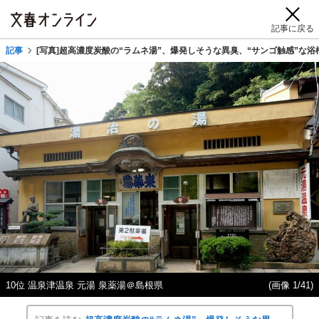
記事に戻る
記事
[写真]超高濃度炭酸の“ラムネ湯”、爆発しそうな異臭、“サンゴ触感”な浴槽
10位 温泉津温泉 元湯 泉薬湯＠島根県
(画像 1/41)