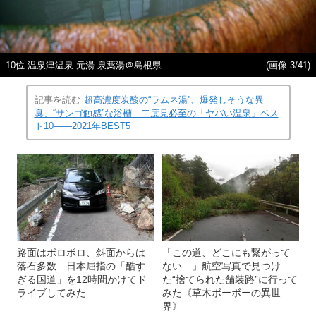
10位 温泉津温泉 元湯 泉薬湯＠島根県
(画像 3/41)
記事を読む
超高濃度炭酸の“ラムネ湯”、爆発しそうな異
臭、“サンゴ触感”な浴槽…二度見必至の「ヤバい温泉」ベス
ト10――2021年BEST5
路面はボロボロ、斜面からは
「この道、どこにも繋がって
落石多数…日本屈指の「酷す
ない…」航空写真で見つけ
ぎる国道」を12時間かけてド
た“捨てられた舗装路”に行って
ライブしてみた
みた《草木ボーボーの異世
界》