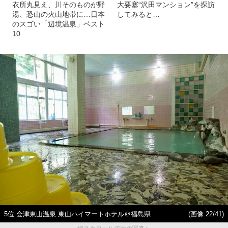
衣所丸見え、川そのものが野
大要塞“沢田マンション”を探訪
湯、恐山の火山地帯に…日本
してみると…
のスゴい「辺境温泉」ベスト
10
5位 会津東山温泉 東山ハイマートホテル＠福島県
(画像 22/41)