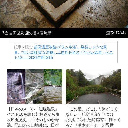
7位 吉田温泉 鹿の湯＠宮崎県
(画像 17/41)
記事を読む
超高濃度炭酸の“ラムネ湯”、爆発しそうな異
臭、“サンゴ触感”な浴槽…二度見必至の「ヤバい温泉」ベス
ト10――2021年BEST5
【日本のスゴい「辺境温泉」
「この道、どこにも繋がって
ベスト10を読む】林道から脱
ない…」航空写真で見つけ
衣所丸見え、川そのものが野
た“捨てられた舗装路”に行って
湯、恐山の火山地帯に…日本
みた《草木ボーボーの異世