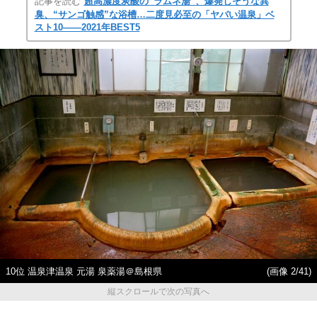
記事を読む
超高濃度炭酸の“ラムネ湯”、爆発しそうな異
臭、“サンゴ触感”な浴槽…二度見必至の「ヤバい温泉」ベ
スト10――2021年BEST5
10位 温泉津温泉 元湯 泉薬湯＠島根県
(画像 2/41)
縦スクロールで次の写真へ