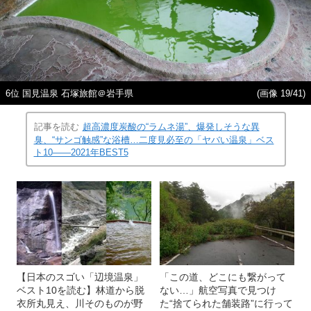
6位 国見温泉 石塚旅館＠岩手県
(画像 19/41)
記事を読む
超高濃度炭酸の“ラムネ湯”、爆発しそうな異
臭、“サンゴ触感”な浴槽…二度見必至の「ヤバい温泉」ベス
ト10――2021年BEST5
【日本のスゴい「辺境温泉」
「この道、どこにも繋がって
ベスト10を読む】林道から脱
ない…」航空写真で見つけ
衣所丸見え、川そのものが野
た“捨てられた舗装路”に行って