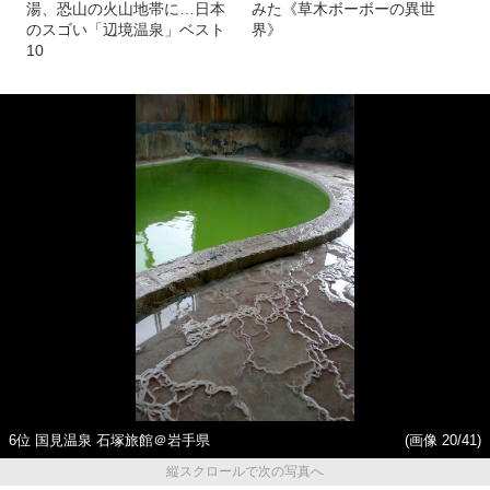
湯、恐山の火山地帯に…日本
みた《草木ボーボーの異世
のスゴい「辺境温泉」ベスト
界》
10
6位 国見温泉 石塚旅館＠岩手県
(画像 20/41)
縦スクロールで次の写真へ