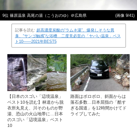
9位 篠原温泉 高尾の湯（こうおのゆ）＠広島県
(画像 9/41)
記事を読む
超高濃度炭酸の“ラムネ湯”、爆発しそうな異
臭、“サンゴ触感”な浴槽…二度見必至の「ヤバい温泉」ベス
ト10――2021年BEST5
【日本のスゴい「辺境温泉」
路面はボロボロ、斜面からは
ベスト10を読む】林道から脱
落石多数…日本屈指の「酷す
衣所丸見え、川そのものが野
ぎる国道」を12時間かけてド
湯、恐山の火山地帯に…日本
ライブしてみた
のスゴい「辺境温泉」ベスト
10