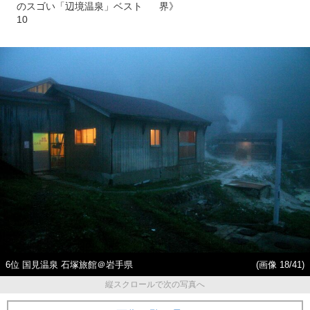
のスゴい「辺境温泉」ベスト
界》
10
6位 国見温泉 石塚旅館＠岩手県
(画像 18/41)
縦スクロールで次の写真へ