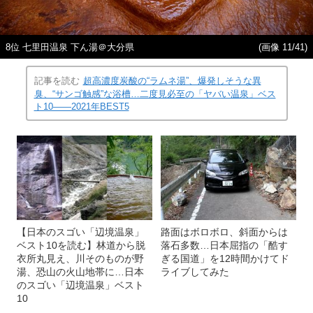
8位 七里田温泉 下ん湯＠大分県
(画像 11/41)
記事を読む
超高濃度炭酸の“ラムネ湯”、爆発しそうな異
臭、“サンゴ触感”な浴槽…二度見必至の「ヤバい温泉」ベス
ト10――2021年BEST5
【日本のスゴい「辺境温泉」
路面はボロボロ、斜面からは
ベスト10を読む】林道から脱
落石多数…日本屈指の「酷す
衣所丸見え、川そのものが野
ぎる国道」を12時間かけてド
湯、恐山の火山地帯に…日本
ライブしてみた
のスゴい「辺境温泉」ベスト
10