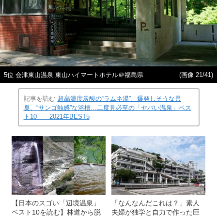
5位 会津東山温泉 東山ハイマートホテル＠福島県
(画像 21/41)
記事を読む
超高濃度炭酸の“ラムネ湯”、爆発しそうな異
臭、“サンゴ触感”な浴槽…二度見必至の「ヤバい温泉」ベス
ト10――2021年BEST5
【日本のスゴい「辺境温泉」
「なんなんだこれは？」素人
ベスト10を読む】林道から脱
夫婦が独学と自力で作った巨