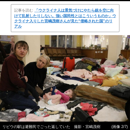
記事を読む
「ウクライナ人は景気づけにやたら銃を空に向
けて乱射したりしない。強い国民性とはこういうものか」ウ
クライナ入りした宮嶋茂樹さんが見た“侵略された国”のリ
アル
リビウの駅は避難民でごった返していた 撮影・宮嶋茂樹
(画像 2/7)