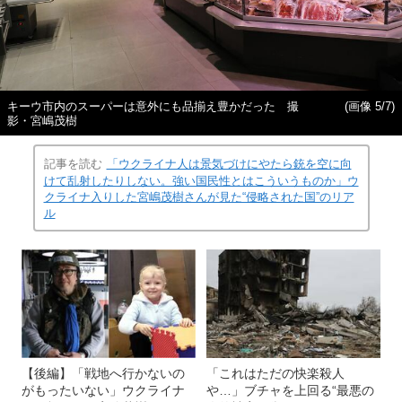
キーウ市内のスーパーは意外にも品揃え豊かだった 撮
(画像 5/7)
影・宮嶋茂樹
記事を読む
「ウクライナ人は景気づけにやたら銃を空に向
けて乱射したりしない。強い国民性とはこういうものか」ウ
クライナ入りした宮嶋茂樹さんが見た“侵略された国”のリア
ル
【後編】「戦地へ行かないの
「これはただの快楽殺人
がもったいない」ウクライナ
や…」ブチャを上回る“最悪の