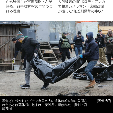
から帰国した宮嶋茂樹さんが
人的被害の街”ボロディアンカ
語る、戦争取材を30年間つづ
で報道カメラマン・宮嶋茂樹
ける理由
が撮った"無差別爆撃の惨状”
黒焦げに焼かれたブチャ市民６人の遺体は報道陣に公開さ
(画像 6/7)
れたあとは死体袋に包まれ、安置所に運ばれた 撮影・宮
嶋茂樹