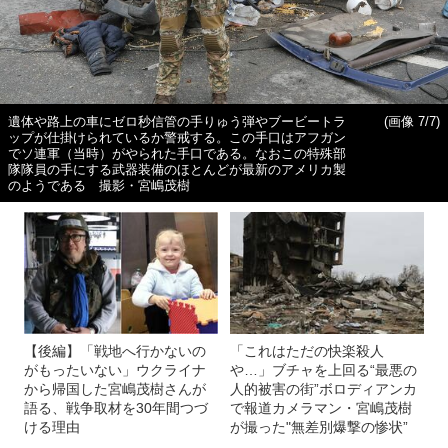
遺体や路上の車にゼロ秒信管の手りゅう弾やブービートラ
(画像 7/7)
ップが仕掛けられているか警戒する。この手口はアフガン
でソ連軍（当時）がやられた手口である。なおこの特殊部
隊隊員の手にする武器装備のほとんどが最新のアメリカ製
のようである 撮影・宮嶋茂樹
【後編】「戦地へ行かないの
「これはただの快楽殺人
がもったいない」ウクライナ
や…」ブチャを上回る“最悪の
から帰国した宮嶋茂樹さんが
人的被害の街”ボロディアンカ
語る、戦争取材を30年間つづ
で報道カメラマン・宮嶋茂樹
ける理由
が撮った"無差別爆撃の惨状”