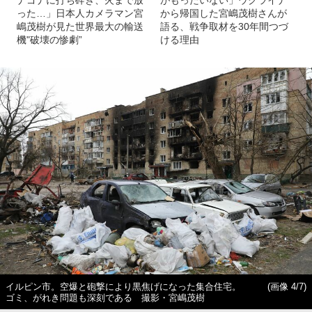
った…」日本人カメラマン宮
から帰国した宮嶋茂樹さんが
嶋茂樹が見た世界最大の輸送
語る、戦争取材を30年間つづ
機"破壊の惨劇”
ける理由
イルピン市。空爆と砲撃により黒焦げになった集合住宅。
(画像 4/7)
ゴミ、がれき問題も深刻である 撮影・宮嶋茂樹