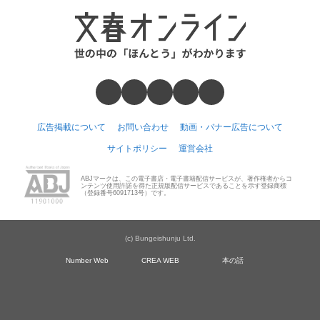
広告掲載について
お問い合わせ
動画・バナー広告について
サイトポリシー
運営会社
ABJマークは、この電子書店・電子書籍配信サービスが、著作権者からコ
ンテンツ使用許諾を得た正規版配信サービスであることを示す登録商標
（登録番号6091713号）です。
(c) Bungeishunju Ltd.
Number Web
CREA WEB
本の話