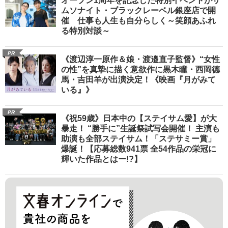
オープン1周年を記念した特別イベントがサ
ムソナイト・ブラックレーベル銀座店で開
催 仕事も人生も自分らしく～笑顔あふれ
る特別対談～
PR
《渡辺淳一原作＆娘・渡邉直子監督》“女性
の性”を真摯に描く意欲作に黒木瞳・西岡德
馬・吉田羊が出演決定！《映画『月がみて
いる』》
PR
《祝59歳》日本中の【ステイサム愛】が大
暴走！ “勝手に”生誕祭試写会開催！ 主演も
助演も全部ステイサム！「ステサミー賞」
爆誕！【応募総数941票 全54作品の栄冠に
輝いた作品とはー!?】