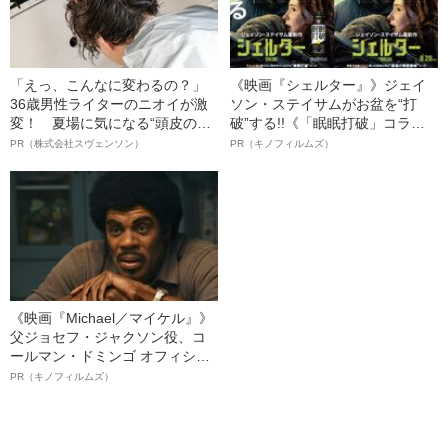
「えっ、こんなに変わるの？」
《映画『シェルター』》ジェイ
36歳男性ライターのニオイが激
ソン・ステイサムがお盆を“打
変！ 夏場に気になる“頭皮のニ
破”する!!《「眠眠打破」コラ
オイ”や“ベタつき”を解消す
ボ》
PR（株式会社スヴェンソン）
PR（キノフィルムズ）
る、“ウィッグのスペシャリス
ト”が生み出した徹底ケアとは
《映画『Michael／マイケル』》
父ジョセフ・ジャクソン役、コ
ールマン・ドミンゴ オフィシャ
ルインタビュー“観客を魅了した
PR（キノフィルムズ）
名優、複雑な父親像への想いを
語る”《日本興収70億円突破》