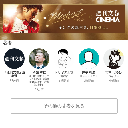
著者
「週刊文春」編
斉藤 章佳
ドリヤス工場
井手 裕彦
市川 はるひ
集部
西川口榎本クリニ
漫画家
ジャーナリスト
ライター
ック副院長（精神
33分前
6時間前
7時間前
7時間前
保健福祉士・社会
福祉士）
33分前
その他の著者を見る