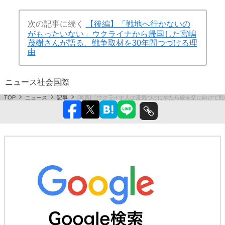
次の記事に続く
【後編】「戦地へ行かないの
がもったいない」ウクライナから帰国した宮嶋
茂樹さんが語る、戦争取材を30年間つづける理
由
ニュース
社会
国際
TOP
ニュース
記事
[写真]「ウクライナ人は景気づけにやたら銃を空に向けて