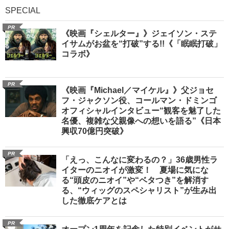
SPECIAL
PR
《映画『シェルター』》ジェイソン・ステ
イサムがお盆を“打破”する!!《「眠眠打破」
コラボ》
PR
《映画『Michael／マイケル』》父ジョセ
フ・ジャクソン役、コールマン・ドミンゴ
オフィシャルインタビュー“観客を魅了した
名優、複雑な父親像への想いを語る”《日本
興収70億円突破》
PR
「えっ、こんなに変わるの？」36歳男性ラ
イターのニオイが激変！ 夏場に気にな
る“頭皮のニオイ”や“ベタつき”を解消す
る、“ウィッグのスペシャリスト”が生み出
した徹底ケアとは
PR