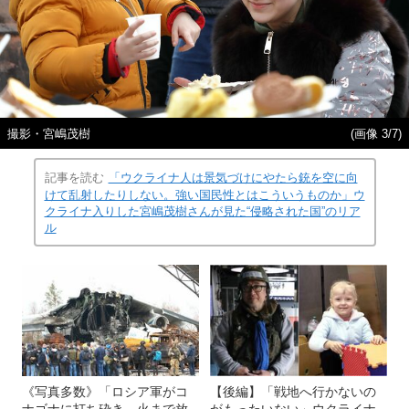
撮影・宮嶋茂樹
(画像 3/7)
記事を読む
「ウクライナ人は景気づけにやたら銃を空に向
けて乱射したりしない。強い国民性とはこういうものか」ウ
クライナ入りした宮嶋茂樹さんが見た“侵略された国”のリア
ル
《写真多数》「ロシア軍がコ
【後編】「戦地へ行かないの
ナゴナに打ち砕き、火まで放
がもったいない」ウクライナ