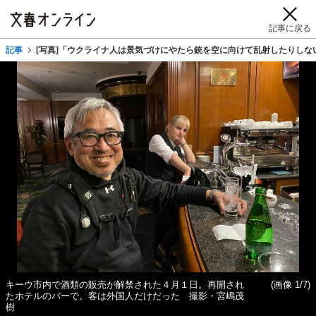
記事に戻る
記事
[写真]「ウクライナ人は景気づけにやたら銃を空に向けて乱射したりしな
キーウ市内で酒類の販売が解禁された４月１日。再開され
(画像 1/7)
たホテルのバーで。客は外国人だけだった 撮影・宮嶋茂
樹