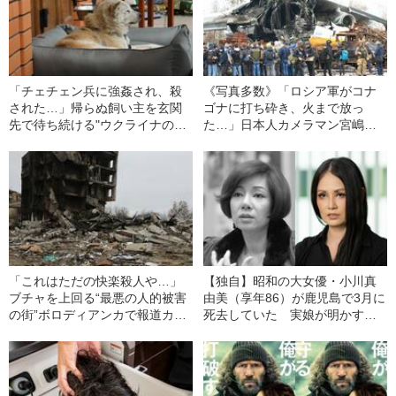
「チェチェン兵に強姦され、殺
《写真多数》「ロシア軍がコナ
された…」帰らぬ飼い主を玄関
ゴナに打ち砕き、火まで放っ
先で待ち続ける"ウクライナの忠
た…」日本人カメラマン宮嶋茂
犬ハチ公”を襲った悲劇の瞬間
樹が見た世界最大の輸送機"破壊
《不肖・宮嶋が見たウクライナ
の惨劇”
の真実》
「これはただの快楽殺人や…」
【独自】昭和の大女優・小川真
ブチャを上回る“最悪の人的被害
由美（享年86）が鹿児島で3月に
の街”ボロディアンカで報道カメ
死去していた 実娘が明かす
ラマン・宮嶋茂樹が撮った"無差
「毒母」の素顔と空白の晩年
別爆撃の惨状”