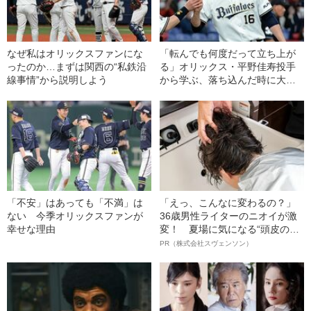
なぜ私はオリックスファンにな
「転んでも何度だって立ち上が
ったのか…まずは関西の“私鉄沿
る」オリックス・平野佳寿投手
線事情”から説明しよう
から学ぶ、落ち込んだ時に大事
なこと
「不安」はあっても「不満」は
「えっ、こんなに変わるの？」
ない 今季オリックスファンが
36歳男性ライターのニオイが激
幸せな理由
変！ 夏場に気になる“頭皮のニ
オイ”や“ベタつき”を解消す
PR（株式会社スヴェンソン）
る、“ウィッグのスペシャリス
ト”が生み出した徹底ケアとは