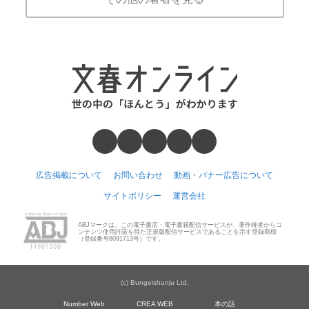
広告掲載について
お問い合わせ
動画・バナー広告について
サイトポリシー
運営会社
ABJマークは、この電子書店・電子書籍配信サービスが、著作権者からコ
ンテンツ使用許諾を得た正規版配信サービスであることを示す登録商標
（登録番号6091713号）です。
(c) Bungeishunju Ltd.
Number Web
CREA WEB
本の話