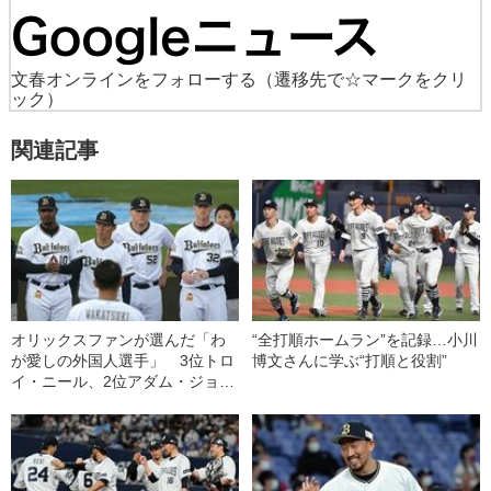
文春オンラインをフォローする
（遷移先で☆マークをクリ
ック）
関連記事
オリックスファンが選んだ「わ
“全打順ホームラン”を記録…小川
が愛しの外国人選手」 3位トロ
博文さんに学ぶ“打順と役割”
イ・ニール、2位アダム・ジョー
ンズ、1位は…