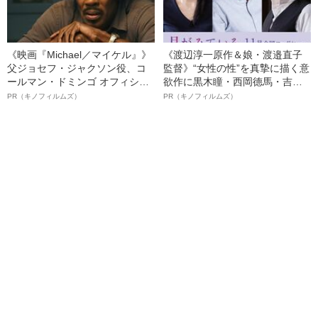
《映画『Michael／マイケル』》
《渡辺淳一原作＆娘・渡邉直子
父ジョセフ・ジャクソン役、コ
監督》“女性の性”を真摯に描く意
ールマン・ドミンゴ オフィシャ
欲作に黒木瞳・西岡德馬・吉田
ルインタビュー“観客を魅了した
羊が出演決定！《映画『月がみ
PR（キノフィルムズ）
PR（キノフィルムズ）
名優、複雑な父親像への想いを
ている』》
語る”《日本興収70億円突破》