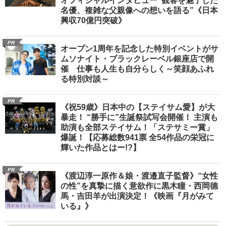
オフィシャルインタビュー“観客を魅了した
名優、複雑な父親像への想いを語る”《日本
興収70億円突破》
PR
オープン1周年を記念した特別イベントがサ
ムソナイト・ブラックレーベル銀座店で開
催 仕事も人生も自分らしく～笑顔あふれ
る特別対談～
PR
《祝59歳》日本中の【ステイサム愛】が大
暴走！ “勝手に”生誕祭試写会開催！ 主演も
助演も全部ステイサム！「ステサミー賞」
爆誕！【応募総数941票 全54作品の栄冠に
輝いた作品とはー!?】
PR
《渡辺淳一原作＆娘・渡邉直子監督》“女性
の性”を真摯に描く意欲作に黒木瞳・西岡德
馬・吉田羊が出演決定！《映画『月がみて
いる』》