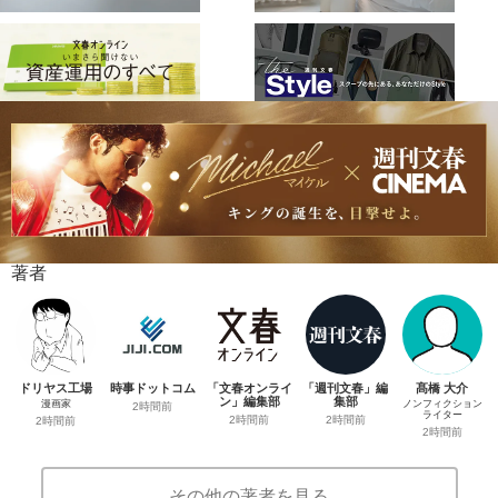
著者
ドリヤス工場
時事ドットコム
「文春オンライ
「週刊文春」編
髙橋 大介
ン」編集部
集部
漫画家
ノンフィクション
2時間前
ライター
2時間前
2時間前
2時間前
2時間前
その他の著者を見る