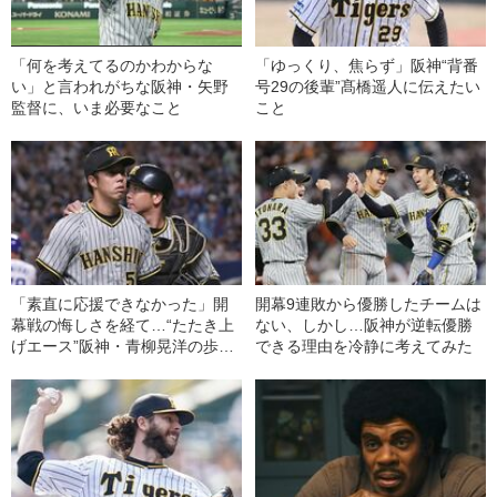
「何を考えてるのかわからな
「ゆっくり、焦らず」阪神“背番
い」と言われがちな阪神・矢野
号29の後輩”髙橋遥人に伝えたい
監督に、いま必要なこと
こと
「素直に応援できなかった」開
開幕9連敗から優勝したチームは
幕戦の悔しさを経て…“たたき上
ない、しかし…阪神が逆転優勝
げエース”阪神・青柳晃洋の歩む
できる理由を冷静に考えてみた
道