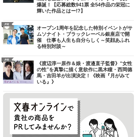
爆誕！【応募総数941票 全54作品の栄冠に
輝いた作品とはー!?】
PR
オープン1周年を記念した特別イベントがサ
ムソナイト・ブラックレーベル銀座店で開
催 仕事も人生も自分らしく～笑顔あふれ
る特別対談～
PR
《渡辺淳一原作＆娘・渡邉直子監督》“女性
の性”を真摯に描く意欲作に黒木瞳・西岡德
馬・吉田羊が出演決定！《映画『月がみて
いる』》