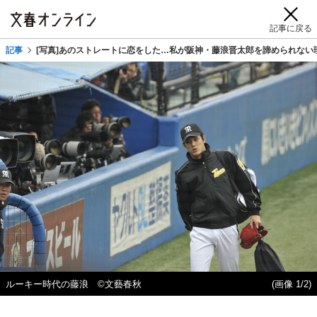
記事に戻る
記事
[写真]あのストレートに恋をした…私が阪神・藤浪晋太郎を諦められない
ルーキー時代の藤浪 ©文藝春秋
(画像 1/2)