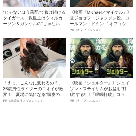
“じゃないほう采配”で負け続ける
《映画『Michael／マイケル』》
タイガース 救世主はウィルカ
父ジョセフ・ジャクソン役、コ
ーソン＆ガンケルの“じゃないほ
ールマン・ドミンゴ オフィシャ
う外国人”か？
ルインタビュー“観客を魅了した
PR（キノフィルムズ）
名優、複雑な父親像への想いを
語る”《日本興収70億円突破》
「えっ、こんなに変わるの？」
《映画『シェルター』》ジェイ
36歳男性ライターのニオイが激
ソン・ステイサムがお盆を“打
変！ 夏場に気になる“頭皮のニ
破”する!!《「眠眠打破」コラ
オイ”や“ベタつき”を解消す
ボ》
PR（株式会社スヴェンソン）
PR（キノフィルムズ）
る、“ウィッグのスペシャリス
ト”が生み出した徹底ケアとは