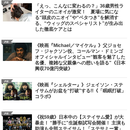
PR
「えっ、こんなに変わるの？」36歳男性ラ
イターのニオイが激変！ 夏場に気にな
る“頭皮のニオイ”や“ベタつき”を解消す
る、“ウィッグのスペシャリスト”が生み出
した徹底ケアとは
PR
《映画『Michael／マイケル』》父ジョセ
フ・ジャクソン役、コールマン・ドミンゴ
オフィシャルインタビュー“観客を魅了した
名優、複雑な父親像への想いを語る”《日本
興収70億円突破》
PR
《映画『シェルター』》ジェイソン・ステ
イサムがお盆を“打破”する!!《「眠眠打破」
コラボ》
PR
《祝59歳》日本中の【ステイサム愛】が大
暴走！ “勝手に”生誕祭試写会開催！ 主演も
助演も全部ステイサム！「ステサミー賞」