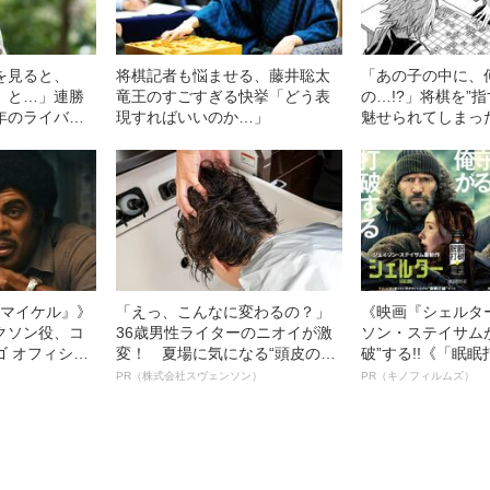
を見ると、
将棋記者も悩ませる、藤井聡太
「あの子の中に、
』と…」連勝
竜王のすごすぎる快挙「どう表
の…!?」将棋を”
年のライバル
現すればいいのか…」
魅せられてしまっ
さ”
l／マイケル』》
「えっ、こんなに変わるの？」
《映画『シェルタ
クソン役、コ
36歳男性ライターのニオイが激
ソン・ステイサム
ゴ オフィシャ
変！ 夏場に気になる“頭皮のニ
破”する!!《「眠
観客を魅了した
オイ”や“ベタつき”を解消す
ボ》
PR（株式会社スヴェンソン）
PR（キノフィルムズ）
像への想いを
る、“ウィッグのスペシャリス
0億円突破》
ト”が生み出した徹底ケアとは