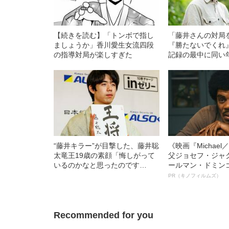
【続きを読む】「トンボで指し
「藤井さんの対局
ましょうか」香川愛生女流四段
『勝たないでくれ
の指導対局が楽しすぎた
記録の最中に同い
が抱いていた“悔し
“藤井キラー”が目撃した、藤井聡
《映画『Michae
太竜王19歳の素顔「悔しがって
父ジョセフ・ジャ
いるのかなと思ったのです
ールマン・ドミン
が…」
ルインタビュー“
PR（キノフィルムズ）
名優、複雑な父親
語る”《日本興収7
Recommended for you