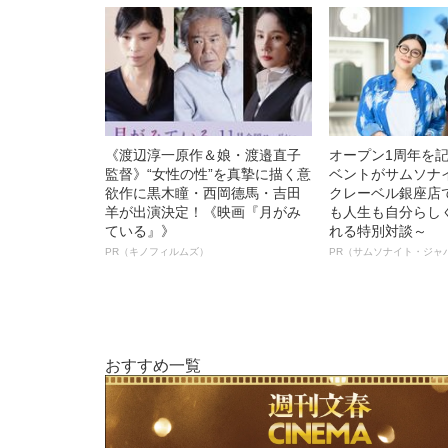
《渡辺淳一原作＆娘・渡邉直子
オープン1周年を
監督》“女性の性”を真摯に描く意
ベントがサムソナ
欲作に黒木瞳・西岡德馬・吉田
クレーベル銀座店
羊が出演決定！《映画『月がみ
も人生も自分らし
ている』》
れる特別対談～
PR（キノフィルムズ）
PR（サムソナイト・ジャ
おすすめ一覧