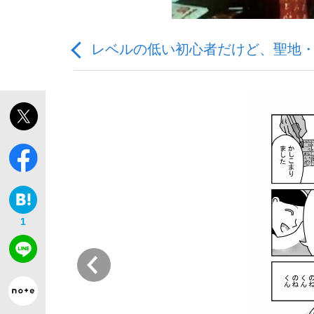
レベルの低い初心者だけど、聖地
「最悪の空気のまま解散」WBC日本代表“敗戦
私のあのとき、私のいま
1
前
「クマが悪者扱いされているのが悲しい」『北
キングの誕生を、目撃せよ。