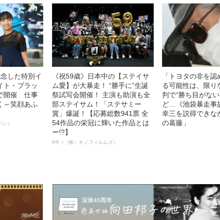
記念した特別イ
《祝59歳》日本中の【ステイサ
「トヨタの非を認
イト・ブラッ
ム愛】が大暴走！ “勝手に”生誕
る可能性は、限り
で開催 仕事
祭試写会開催！ 主演も助演も全
判で“勝ち目がない
く～笑顔あふ
部ステイサム！「ステサミー
ど…《池袋暴走事
賞」爆誕！【応募総数941票 全
幸三を説得できな
54作品の栄冠に輝いた作品とは
の葛藤」
パン）
ー!?】
PR（（株）キノフィルムズ）