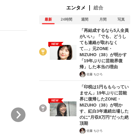
エンタメ
総合
最新
24時間
週間
月間
写真
む将棋
「再結成するなら5人全員
がいい」「でも、どうし
ても連絡が取れなく
NEW
て…」元ZONE・
った」侍ジャパン選手が証言した“NPB聞...
MIZUHO（38）が明かす
「19年ぶりに芸能界復
帰」した本当の理由
佐藤 ちひろ
「印税は1円ももらってい
ません」19年ぶりに芸能
界に復帰したZONE・
NEW
MIZUHO（38）が明か
次
す、紅白3年連続出場した
のに“月収8万円”だった絶
頂期
佐藤 ちひろ