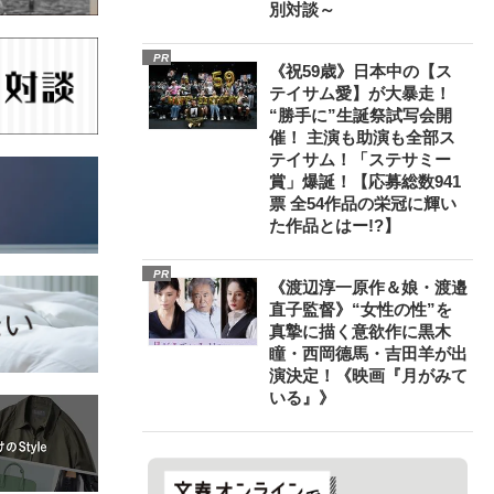
別対談～
PR
《祝59歳》日本中の【ス
テイサム愛】が大暴走！
“勝手に”生誕祭試写会開
催！ 主演も助演も全部ス
テイサム！「ステサミー
賞」爆誕！【応募総数941
票 全54作品の栄冠に輝い
た作品とはー!?】
PR
《渡辺淳一原作＆娘・渡邉
直子監督》“女性の性”を
真摯に描く意欲作に黒木
瞳・西岡德馬・吉田羊が出
演決定！《映画『月がみて
いる』》