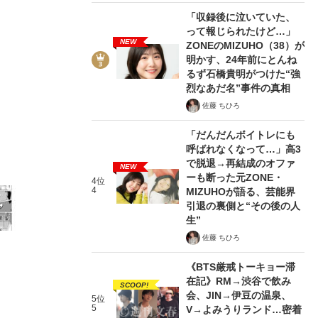
「収録後に泣いていた、
って報じられたけど…」
NEW
ZONEのMIZUHO（38）が
明かす、24年前にとんね
るず石橋貴明がつけた“強
5/17
烈なあだ名”事件の真相
佐藤 ちひろ
「だんだんボイトレにも
呼ばれなくなって…」高3
で脱退→再結成のオファ
NEW
ーも断った元ZONE・
4位
4
MIZUHOが語る、芸能界
引退の裏側と“その後の人
生”
佐藤 ちひろ
《BTS厳戒トーキョー滞
在記》RM→渋谷で飲み
SCOOP!
会、JIN→伊豆の温泉、
5位
5
V→よみうりランド…密着