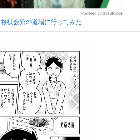
Powered by 
GliaStudios
・将棋会館の道場に行ってみた
観る将棋、読
Mute
”の真実 選手が明かす...
「敗因分析は一切聞かれなか
の国から』倉本聰氏（91...