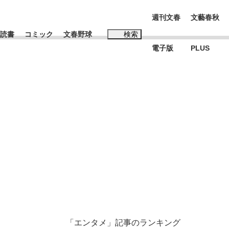
週刊文春
文藝春秋
読書
コミック
文春野球
検索
電子版
PLUS
インタビュー
読書
#松田聖子
本田圭佑が初めて明かした日本代表監督に...
K-POPアイドルたち
「エンタメ」記事のランキング