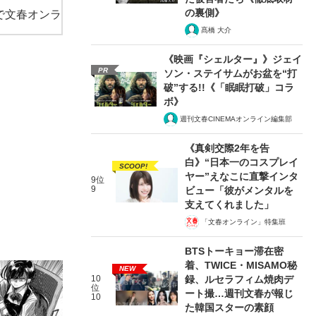
の裏側》
で文春オンラ
髙橋 大介
《映画『シェルター』》ジェイ
PR
ソン・ステイサムがお盆を“打
破”する!!《「眠眠打破」コラ
ボ》
週刊文春CINEMAオンライン編集部
《真剣交際2年を告
白》“日本一のコスプレイ
SCOOP!
ヤー”えなこに直撃インタ
9位
9
ビュー「彼がメンタルを
支えてくれました」
「文春オンライン」特集班
BTSトーキョー滞在密
着、TWICE・MISAMO秘
NEW
10
録、ルセラフィム焼肉デ
位
ート撮…週刊文春が報じ
10
た韓国スターの素顔