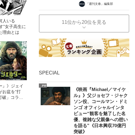
「週刊文春」編集部
何人いる
11位から20位を見る
指す”女子高生に
た理由とは
SPECIAL
ー』》ジェイ
PR
《映画『Michael／マイケ
がお盆を“打
ル』》父ジョセフ・ジャク
眠打破」コラ
ソン役、コールマン・ドミ
ンゴ オフィシャルインタ
ビュー“観客を魅了した名
優、複雑な父親像への想い
を語る”《日本興収70億円
突破》