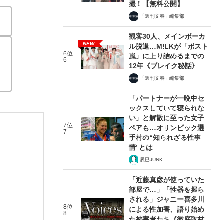
撮！【無料公開】
「週刊文春」編集部
観客30人、メインボーカ
NEW
ル脱退…M!LKが「ポスト
6位
嵐」に上り詰めるまでの
6
12年《ブレイク秘話》
「週刊文春」編集部
「パートナーが一晩中セ
ックスしていて寝られな
い」と解散に至った女子
7位
ペアも…オリンピック選
7
手村の“知られざる性事
情”とは
辰巳JUNK
「近藤真彦が使っていた
部屋で…」「性器を握ら
される」ジャニー喜多川
8位
による性加害、語り始め
8
た被害者たち《徹底取材