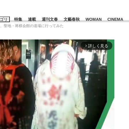
ゴリ
特集
連載
週刊文春
文藝春秋
WOMAN
CINEMA
ど、聖地・将棋会館の道場に行ってみた
キーワード入力
ス
エンタメ
ライフ
ビジネス
詳しく見る
arrow_forward_ios
ーワードタグ一覧
山凌輝
#高市早苗
#後藤真希
#森岡毅
#城彰二
#内田有紀
#亀和田武
み会、JIN→伊豆の...
「90%は失敗する。でも…」
日本生まれの