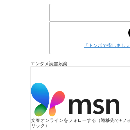
「トンボで指しまし
エンタメ
読書
娯楽
文春オンラインをフォローする
（遷移先で+フ
リック）