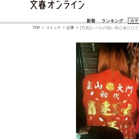
新着
ランキング
カテ
TOP
コミック
記事
[写真]レベルの低い初心者だけ
スクープ
ニュー
おすすめのキ
#藤田晋
#三
#玉木雄一郎
《BTS厳戒トーキョー滞在記》RM→渋谷で飲
終戦から81年