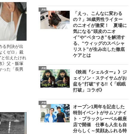
PR
「えっ、こんなに変わる
の？」36歳男性ライター
のニオイが激変！ 夏場に
気になる“頭皮のニオ
イ”や“ベタつき”を解消す
る、“ウィッグのスペシャ
める判決が出
リスト”が生み出した徹底
なくゼロ」裁
ケアとは
”と伝えたけれ
故》父・飯塚
かった「長男
PR
《映画『シェルター』》ジ
ェイソン・ステイサムがお
盆を“打破”する!!《「眠眠
打破」コラボ》
PR
オープン1周年を記念した
特別イベントがサムソナイ
ト・ブラックレーベル銀座
店で開催 仕事も人生も自
分らしく～笑顔あふれる特