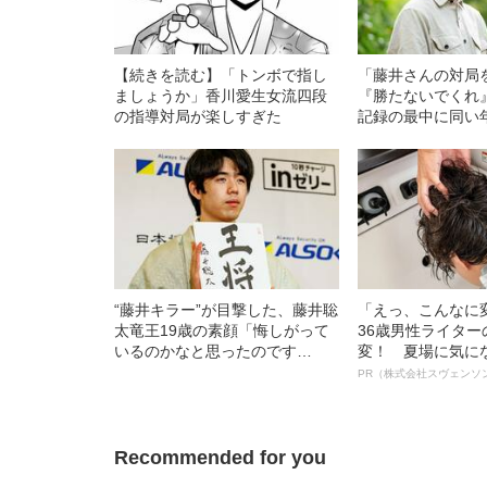
【続きを読む】「トンボで指し
「藤井さんの対局
ましょうか」香川愛生女流四段
『勝たないでくれ
の指導対局が楽しすぎた
記録の最中に同い
が抱いていた“悔し
“藤井キラー”が目撃した、藤井聡
「えっ、こんなに
太竜王19歳の素顔「悔しがって
36歳男性ライタ
いるのかなと思ったのです
変！ 夏場に気に
が…」
オイ”や“ベタつき
PR（株式会社スヴェンソ
る、“ウィッグの
ト”が生み出した
Recommended for you