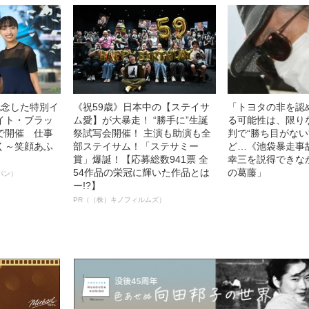
記念した特別イ
《祝59歳》日本中の【ステイサ
「トヨタの非を認
イト・ブラッ
ム愛】が大暴走！ “勝手に”生誕
る可能性は、限り
で開催 仕事
祭試写会開催！ 主演も助演も全
判で“勝ち目がない
く～笑顔あふ
部ステイサム！「ステサミー
ど…《池袋暴走事
賞」爆誕！【応募総数941票 全
幸三を説得できな
54作品の栄冠に輝いた作品とは
の葛藤」
パン）
ー!?】
PR（（株）キノフィルムズ）