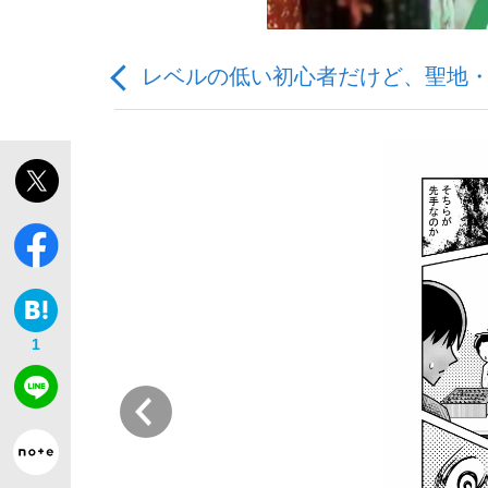
レベルの低い初心者だけど、聖地
「最悪の空気のまま解散」WBC日本代表“敗戦
私のあのとき、私のいま
1
前
「クマが悪者扱いされているのが悲しい」『北
キングの誕生を、目撃せよ。