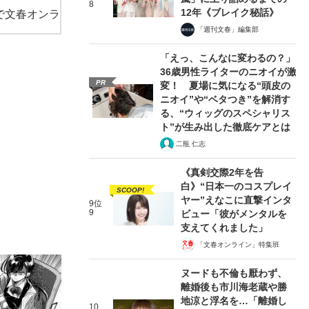
8
12年《ブレイク秘話》
で文春オンラ
「週刊文春」編集部
「えっ、こんなに変わるの？」
36歳男性ライターのニオイが激
PR
変！ 夏場に気になる“頭皮の
ニオイ”や“ベタつき”を解消す
る、“ウィッグのスペシャリス
ト”が生み出した徹底ケアとは
二瓶 仁志
《真剣交際2年を告
白》“日本一のコスプレイ
SCOOP!
ヤー”えなこに直撃インタ
9位
9
ビュー「彼がメンタルを
支えてくれました」
「文春オンライン」特集班
ヌードも不倫も厭わず、
離婚後も市川海老蔵や勝
地涼と浮名を…「離婚し
10