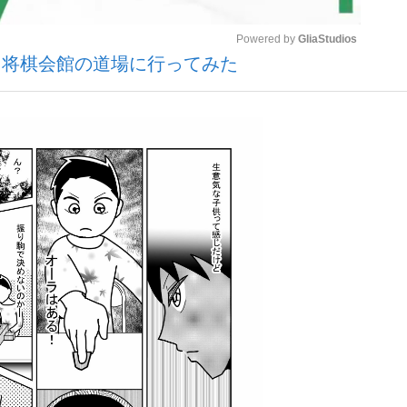
Powered by 
GliaStudios
・将棋会館の道場に行ってみた
観る将棋、読
Mute
”の真実 選手が明かす...
「敗因分析は一切聞かれなか
の国から』倉本聰氏（91...