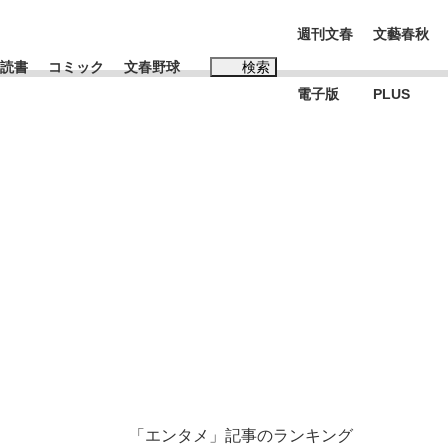
週刊文春
文藝春秋
読書
コミック
文春野球
検索
電子版
PLUS
インタビュー
読書
#松田聖子
本田圭佑が初めて明かした日本代表監督に...
K-POPアイドルたち
「エンタメ」記事のランキング