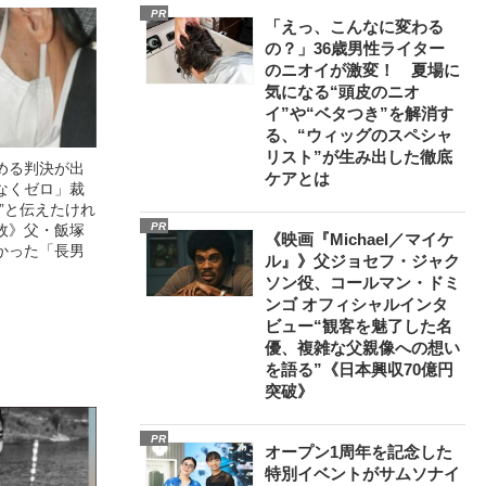
PR
「えっ、こんなに変わる
の？」36歳男性ライター
のニオイが激変！ 夏場に
気になる“頭皮のニオ
イ”や“ベタつき”を解消す
る、“ウィッグのスペシャ
リスト”が生み出した徹底
める判決が出
ケアとは
なくゼロ」裁
”と伝えたけれ
PR
故》父・飯塚
《映画『Michael／マイケ
かった「長男
ル』》父ジョセフ・ジャク
ソン役、コールマン・ドミ
ンゴ オフィシャルインタ
ビュー“観客を魅了した名
優、複雑な父親像への想い
を語る”《日本興収70億円
突破》
PR
オープン1周年を記念した
特別イベントがサムソナイ