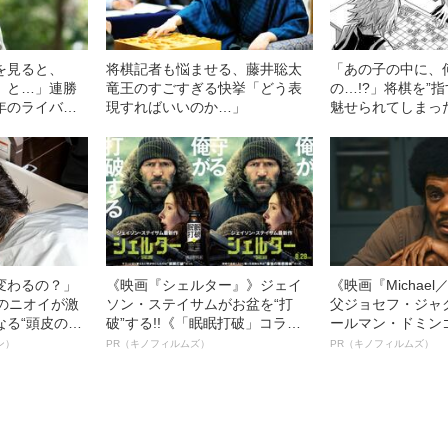
を見ると、
将棋記者も悩ませる、藤井聡太
「あの子の中に、
』と…」連勝
竜王のすごすぎる快挙「どう表
の…!?」将棋を”
年のライバル
現すればいいのか…」
魅せられてしまっ
さ”
変わるの？」
《映画『シェルター』》ジェイ
《映画『Michae
ーのニオイが激
ソン・ステイサムがお盆を“打
父ジョセフ・ジャ
なる“頭皮のニ
破”する!!《「眠眠打破」コラ
ールマン・ドミン
”を解消す
ボ》
ルインタビュー“
ン）
PR（キノフィルムズ）
PR（キノフィルムズ）
スペシャリス
名優、複雑な父親
徹底ケアとは
語る”《日本興収7