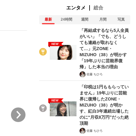
エンタメ
総合
最新
24時間
週間
月間
写真
む将棋
「再結成するなら5人全員
がいい」「でも、どうし
ても連絡が取れなく
NEW
て…」元ZONE・
った」侍ジャパン選手が証言した“NPB聞...
MIZUHO（38）が明かす
「19年ぶりに芸能界復
帰」した本当の理由
佐藤 ちひろ
「印税は1円ももらってい
ません」19年ぶりに芸能
界に復帰したZONE・
NEW
MIZUHO（38）が明か
次
す、紅白3年連続出場した
のに“月収8万円”だった絶
頂期
佐藤 ちひろ