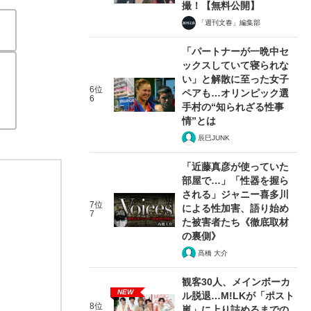
撮！【無料公開】
「週刊文春」編集部
「パートナーが一晩中セ
ックスしていて寝られな
い」と解散に至った女子
6位
ペアも…オリンピック選
6
手村の“知られざる性事
情”とは
辰巳JUNK
「近藤真彦が使っていた
部屋で…」「性器を握ら
される」ジャニー喜多川
7位
による性加害、語り始め
7
た被害者たち《徹底取材
の裏側》
髙橋 大介
観客30人、メインボーカ
NEW
ル脱退…M!LKが「ポスト
8位
嵐」に上り詰めるまでの