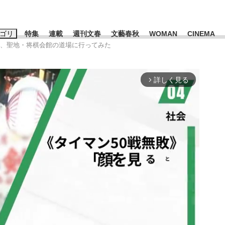
ゴリ
特集
連載
週刊文春
文藝春秋
WOMAN
CINEMA
ど、聖地・将棋会館の道場に行ってみた
キーワード入力
ス
エンタメ
ライフ
ビジネス
詳しく見る
arrow_forward_ios
ーワードタグ一覧
山凌輝
#高市早苗
#後藤真希
#森岡毅
#城彰二
#内田有紀
#亀和田武
み会、JIN→伊豆の...
「90%は失敗する。でも…」
日本生まれの