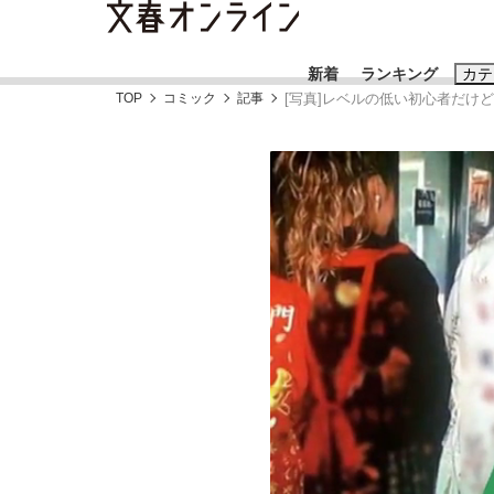
新着
ランキング
カテ
TOP
コミック
記事
[写真]レベルの低い初心者だけ
スクープ
ニュー
おすすめのキ
#藤田晋
#三
#玉木雄一郎
《BTS厳戒トーキョー滞在記》RM→渋谷で飲
終戦から81年