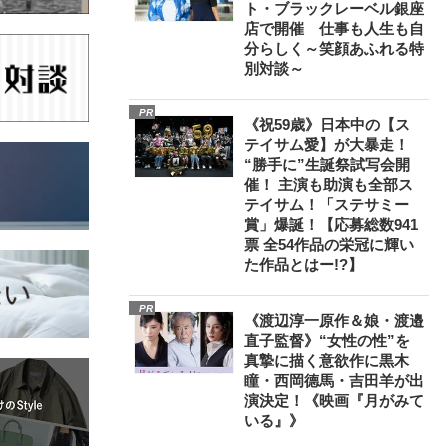
ト・ブラックレーベル銀座
店で開催 仕事も人生も自
分らしく～笑顔あふれる特
別対談～
PR
《祝59歳》日本中の【ス
テイサム愛】が大暴走！
“勝手に”生誕祭試写会開
催！ 主演も助演も全部ス
テイサム！「ステサミー
賞」爆誕！【応募総数941
票 全54作品の栄冠に輝い
た作品とはー!?】
PR
《渡辺淳一原作＆娘・渡邉
直子監督》“女性の性”を
真摯に描く意欲作に黒木
瞳・西岡德馬・吉田羊が出
演決定！《映画『月がみて
いる』》