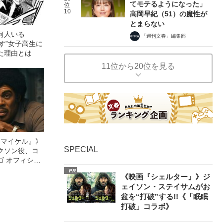
てモテるようになった」
位
10
高岡早紀（51）の魔性が
とまらない
何人いる
「週刊文春」編集部
指す”女子高生に
た理由とは
11位から20位を見る
l／マイケル』》
SPECIAL
クソン役、コ
ゴ オフィシャ
観客を魅了した
PR
《映画『シェルター』》ジ
像への想いを
ェイソン・ステイサムがお
0億円突破》
盆を“打破”する!!《「眠眠
打破」コラボ》