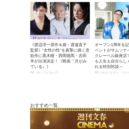
《渡辺淳一原作＆娘・渡邉直子
オープン1周年を
監督》“女性の性”を真摯に描く意
ベントがサムソナ
欲作に黒木瞳・西岡德馬・吉田
クレーベル銀座店
羊が出演決定！《映画『月がみ
も人生も自分らし
ている』》
れる特別対談～
PR（キノフィルムズ）
PR（サムソナイト・ジャ
おすすめ一覧