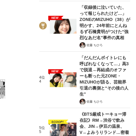
「収録後に泣いていた、
って報じられたけど…」
NEW
ZONEのMIZUHO（38）が
明かす、24年前にとんね
るず石橋貴明がつけた“強
7/17
烈なあだ名”事件の真相
佐藤 ちひろ
「だんだんボイトレにも
呼ばれなくなって…」高3
で脱退→再結成のオファ
NEW
ーも断った元ZONE・
4位
4
MIZUHOが語る、芸能界
引退の裏側と“その後の人
生”
佐藤 ちひろ
《BTS厳戒トーキョー滞
在記》RM→渋谷で飲み
SCOOP!
会、JIN→伊豆の温泉、
5位
5
V→よみうりランド…密着