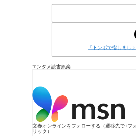
「トンボで指しまし
エンタメ
読書
娯楽
文春オンラインをフォローする
（遷移先で+フ
リック）