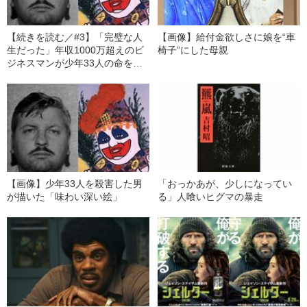
【続きを読む／#3】「完璧な人
【画像】給付金欲しさに娘を“車
生だった」年収1000万超えのビ
椅子”にした母親
ジネスマンが少年33人の命を奪
う“殺人ピエロ”に堕ちるまで
【画像】少年33人を殺害した男
「おっかあが、少しになってい
が描いた「味わい深い絵」
る」人喰いヒグマの暴走