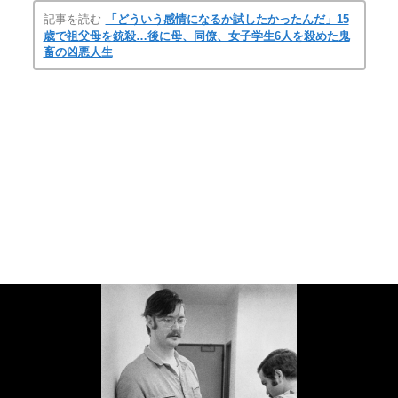
記事を読む
「どういう感情になるか試したかったんだ」15
歳で祖父母を銃殺…後に母、同僚、女子学生6人を殺めた鬼
畜の凶悪人生