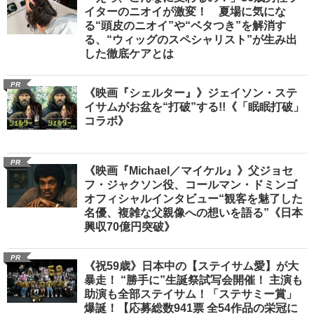
イターのニオイが激変！ 夏場に気にな
る“頭皮のニオイ”や“ベタつき”を解消す
る、“ウィッグのスペシャリスト”が生み出
した徹底ケアとは
PR
《映画『シェルター』》ジェイソン・ステ
イサムがお盆を“打破”する!!《「眠眠打破」
コラボ》
PR
《映画『Michael／マイケル』》父ジョセ
フ・ジャクソン役、コールマン・ドミンゴ
オフィシャルインタビュー“観客を魅了した
名優、複雑な父親像への想いを語る”《日本
興収70億円突破》
PR
《祝59歳》日本中の【ステイサム愛】が大
暴走！ “勝手に”生誕祭試写会開催！ 主演も
助演も全部ステイサム！「ステサミー賞」
爆誕！【応募総数941票 全54作品の栄冠に