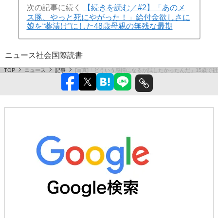
次の記事に続く
【続きを読む／#2】「あのメ
ス豚、やっと死にやがった！」給付金欲しさに
娘を“薬漬け”にした48歳母親の無残な最期
ニュース
社会
国際
読書
TOP
ニュース
記事
[写真]「どういう感情になるか試したかったんだ」15歳で