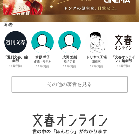
著者
「週刊文春」編
水原 希子
成田 悠輔
ドリヤス工場
「文春オンライ
集部
ン」編集部
俳優・モデル
経済学者
漫画家
11時間前
18時間前
11時間前
11時間前
17時間前
その他の著者を見る