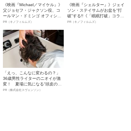
《映画『Michael／マイケル』》
《映画『シェルター』》ジェイ
父ジョセフ・ジャクソン役、コ
ソン・ステイサムがお盆を“打
ールマン・ドミンゴ オフィシャ
破”する!!《「眠眠打破」コラ
ルインタビュー“観客を魅了した
ボ》
PR（キノフィルムズ）
PR（キノフィルムズ）
名優、複雑な父親像への想いを
語る”《日本興収70億円突破》
「えっ、こんなに変わるの？」
36歳男性ライターのニオイが激
変！ 夏場に気になる“頭皮のニ
オイ”や“ベタつき”を解消す
PR（株式会社スヴェンソン）
る、“ウィッグのスペシャリス
ト”が生み出した徹底ケアとは