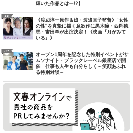
輝いた作品とはー!?】
PR
《渡辺淳一原作＆娘・渡邉直子監督》“女性
の性”を真摯に描く意欲作に黒木瞳・西岡德
馬・吉田羊が出演決定！《映画『月がみて
いる』》
PR
オープン1周年を記念した特別イベントがサ
ムソナイト・ブラックレーベル銀座店で開
催 仕事も人生も自分らしく～笑顔あふれ
る特別対談～