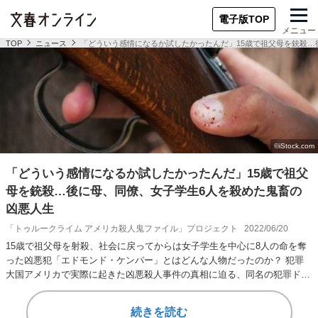
電子版TOP
メニュー
TOP
ニュース
「どういう感情になるか試したかったんだ」15歳で祖父母を銃殺…
「どういう感情になるか試したかったんだ」15歳で祖父
母を銃殺…後に母、同僚、女子学生6人を殺めた鬼畜の
凶悪人生
「トゥルークライム アメリカ殺人鬼ファイル」プロジェクト
2022/06/20
15歳で祖父母を射殺、社会に戻ってからは女子学生を中心に8人の命を奪
った凶悪犯「エドモンド・ケンパー」とはどんな人物だったのか？ 犯罪
大国アメリカで実際に起きた凶悪殺人事件の真相に迫る、同名の犯罪ドキ
ュメンタリー番…
続きを読む