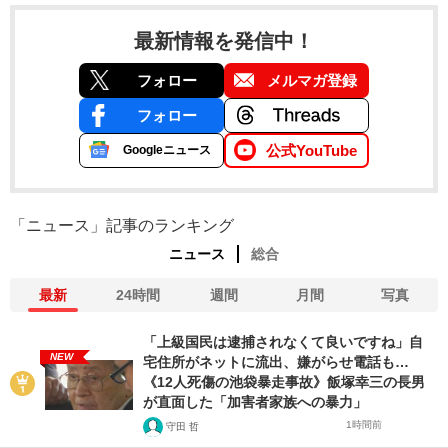
最新情報を発信中！
フォロー
メルマガ登録
フォロー
公式YouTube
Googleニュース
「ニュース」記事のランキング
ニュース
総合
最新
24時間
週間
月間
写真
「上級国民は逮捕されなくて良いですね」自
NEW
宅住所がネットに流出、嫌がらせ電話も…
《12人死傷の池袋暴走事故》飯塚幸三の長男
が直面した「加害者家族への暴力」
1時間前
守田 哲