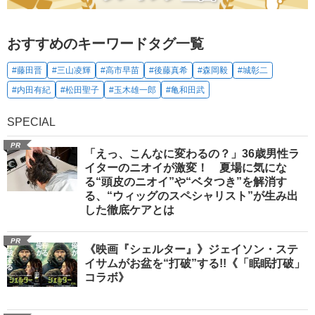
おすすめのキーワードタグ一覧
#藤田晋
#三山凌輝
#高市早苗
#後藤真希
#森岡毅
#城彰二
#内田有紀
#松田聖子
#玉木雄一郎
#亀和田武
SPECIAL
PR
「えっ、こんなに変わるの？」36歳男性ラ
イターのニオイが激変！ 夏場に気にな
る“頭皮のニオイ”や“ベタつき”を解消す
る、“ウィッグのスペシャリスト”が生み出
した徹底ケアとは
PR
《映画『シェルター』》ジェイソン・ステ
イサムがお盆を“打破”する!!《「眠眠打破」
コラボ》