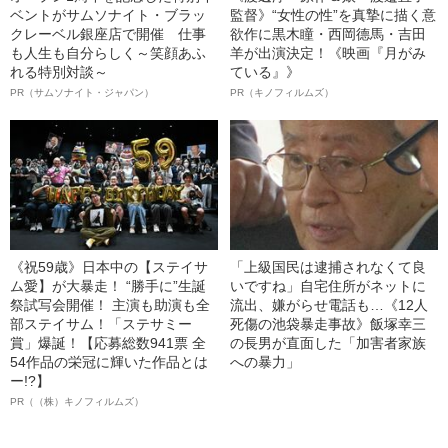
ベントがサムソナイト・ブラッ
監督》“女性の性”を真摯に描く意
クレーベル銀座店で開催 仕事
欲作に黒木瞳・西岡德馬・吉田
も人生も自分らしく～笑顔あふ
羊が出演決定！《映画『月がみ
れる特別対談～
ている』》
PR（サムソナイト・ジャパン）
PR（キノフィルムズ）
《祝59歳》日本中の【ステイサ
「上級国民は逮捕されなくて良
ム愛】が大暴走！ “勝手に”生誕
いですね」自宅住所がネットに
祭試写会開催！ 主演も助演も全
流出、嫌がらせ電話も…《12人
部ステイサム！「ステサミー
死傷の池袋暴走事故》飯塚幸三
賞」爆誕！【応募総数941票 全
の長男が直面した「加害者家族
54作品の栄冠に輝いた作品とは
への暴力」
ー!?】
PR（（株）キノフィルムズ）