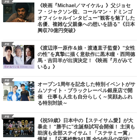
PR
《映画『Michael／マイケル』》父ジョセ
フ・ジャクソン役、コールマン・ドミンゴ
オフィシャルインタビュー“観客を魅了した
名優、複雑な父親像への想いを語る”《日本
興収70億円突破》
PR
《渡辺淳一原作＆娘・渡邉直子監督》“女性
の性”を真摯に描く意欲作に黒木瞳・西岡德
馬・吉田羊が出演決定！《映画『月がみて
いる』》
PR
オープン1周年を記念した特別イベントがサ
ムソナイト・ブラックレーベル銀座店で開
催 仕事も人生も自分らしく～笑顔あふれ
る特別対談～
PR
《祝59歳》日本中の【ステイサム愛】が大
暴走！ “勝手に”生誕祭試写会開催！ 主演も
助演も全部ステイサム！「ステサミー賞」
爆誕！【応募総数941票 全54作品の栄冠に