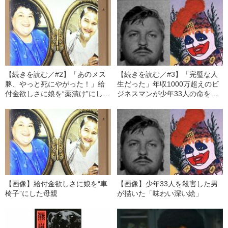
【続きを読む／#2】「あのメス
【続きを読む／#3】「完璧な人
豚、やっと死にやがった！」給
生だった」年収1000万超えのビ
付金欲しさに娘を“薬漬け”にした
ジネスマンが少年33人の命を奪
48歳母親の無残な最期
う“殺人ピエロ”に堕ちるまで
【画像】給付金欲しさに娘を“車
【画像】少年33人を殺害した男
椅子”にした母親
が描いた「味わい深い絵」