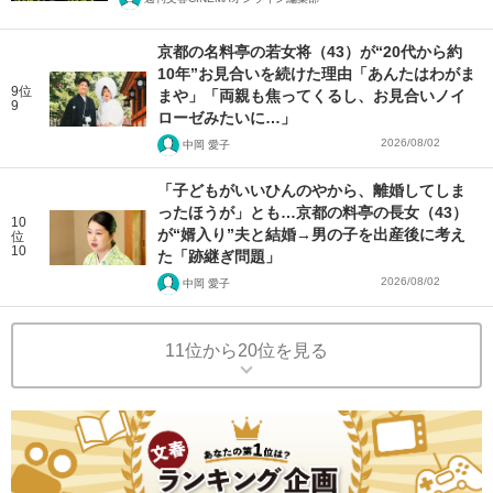
京都の名料亭の若女将（43）が“20代から約
10年”お見合いを続けた理由「あんたはわがま
9位
まや」「両親も焦ってくるし、お見合いノイ
9
ローゼみたいに…」
2026/08/02
中岡 愛子
「子どもがいいひんのやから、離婚してしま
ったほうが」とも…京都の料亭の長女（43）
10
が“婿入り”夫と結婚→男の子を出産後に考え
位
10
た「跡継ぎ問題」
2026/08/02
中岡 愛子
11位から20位を見る