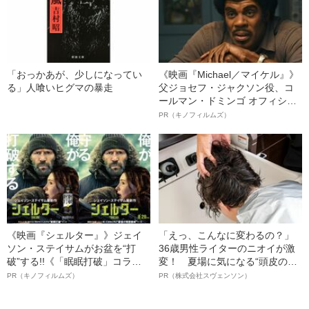
「おっかあが、少しになってい
《映画『Michael／マイケル』》
る」人喰いヒグマの暴走
父ジョセフ・ジャクソン役、コ
ールマン・ドミンゴ オフィシャ
ルインタビュー“観客を魅了した
PR（キノフィルムズ）
名優、複雑な父親像への想いを
語る”《日本興収70億円突破》
《映画『シェルター』》ジェイ
「えっ、こんなに変わるの？」
ソン・ステイサムがお盆を“打
36歳男性ライターのニオイが激
破”する!!《「眠眠打破」コラ
変！ 夏場に気になる“頭皮のニ
ボ》
オイ”や“ベタつき”を解消す
PR（キノフィルムズ）
PR（株式会社スヴェンソン）
る、“ウィッグのスペシャリス
ト”が生み出した徹底ケアとは