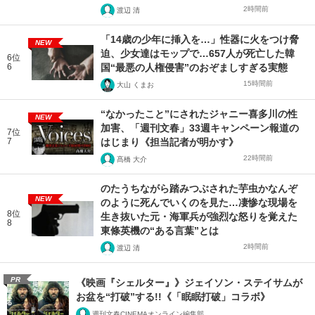
2時間前
渡辺 清
「14歳の少年に挿入を…」性器に火をつけ脅
NEW
迫、少女達はモップで…657人が死亡した韓
6位
6
国“最悪の人権侵害”のおぞましすぎる実態
15時間前
大山 くまお
“なかったこと”にされたジャニー喜多川の性
NEW
加害、「週刊文春」33週キャンペーン報道の
7位
7
はじまり《担当記者が明かす》
22時間前
髙橋 大介
のたうちながら踏みつぶされた芋虫かなんぞ
NEW
のように死んでいくのを見た…凄惨な現場を
8位
生き抜いた元・海軍兵が強烈な怒りを覚えた
8
東條英機の“ある言葉”とは
2時間前
渡辺 清
PR
《映画『シェルター』》ジェイソン・ステイサムが
お盆を“打破”する!!《「眠眠打破」コラボ》
週刊文春CINEMAオンライン編集部