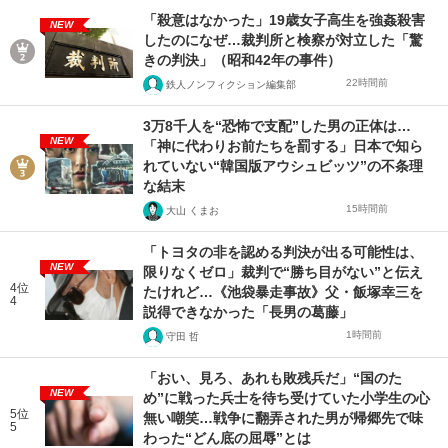
「殺意はなかった」19歳女子高生を強姦殺害
NEW
したのになぜ…裁判所と検察が対立した「驚
きの判決」（昭和42年の事件）
22時間前
鉄人ノンフィクション編集部
3万8千人を“恐怖で支配”した男の正体は…
NEW
「神に代わりお前たちを罰する」日本で知ら
れていない“韓国版アウシュビッツ”の不条理
な結末
15時間前
大山 くまお
「トヨタの非を認める判決が出る可能性は、
NEW
限りなくゼロ」裁判で“勝ち目がない”と伝え
4位
たけれど…《池袋暴走事故》父・飯塚幸三を
4
説得できなかった「長男の葛藤」
1時間前
守田 哲
「おい、見ろ、あれも敗残兵だ」“国のた
NEW
め”に戦った兵士を待ち受けていた小学生の心
5位
無い嘲笑…戦争に翻弄された男が帰郷先で味
5
わった“どん底の屈辱”とは