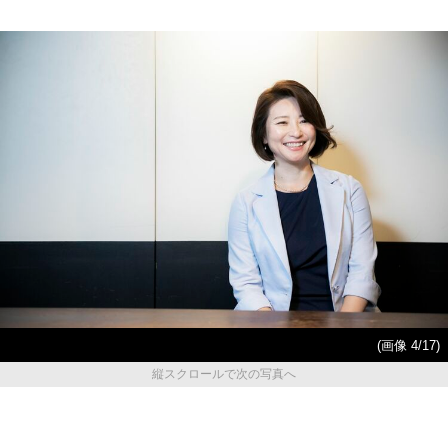
(画像 4/17)
縦スクロールで次の写真へ