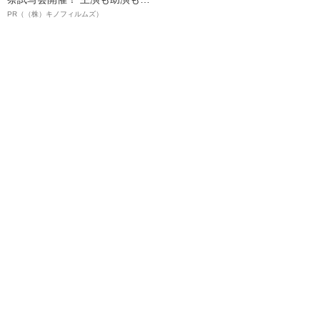
部ステイサム！「ステサミー
PR（（株）キノフィルムズ）
賞」爆誕！【応募総数941票 全
54作品の栄冠に輝いた作品とは
ー!?】