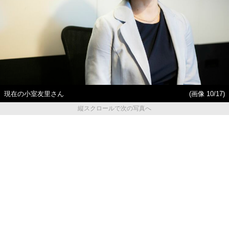
現在の小室友里さん
(画像 10/17)
縦スクロールで次の写真へ