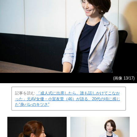
(画像 13/17)
記事を読む
「成人式に出席したら、誰も話しかけてこなか
った」元AV女優・小室友里（46）が語る、20代の頃に感じ
た“身バレのキツさ”