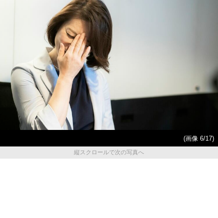
(画像 6/17)
縦スクロールで次の写真へ