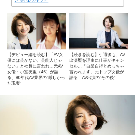
た“身バレのキツさ”
【デビュー編を読む】「AV女
【続きを読む】引退後も、AV
優には芸がない。芸能人じゃ
出演歴を理由に仕事がキャン
ない」と社長に言われ…元AV
セル…「自業自得とめっちゃ
女優・小室友里（46）が語
言われます」元トップ女優が
る、90年代AV業界の“厳しかっ
語る、AV出演の“その後”
た現実”