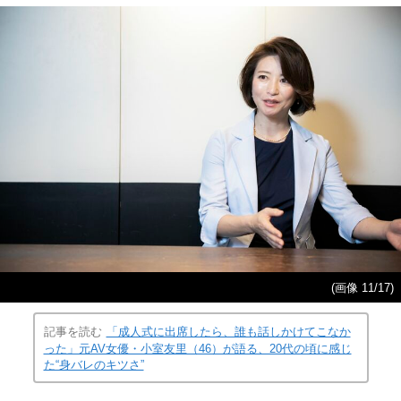
(画像 11/17)
記事を読む
「成人式に出席したら、誰も話しかけてこなか
った」元AV女優・小室友里（46）が語る、20代の頃に感じ
た“身バレのキツさ”